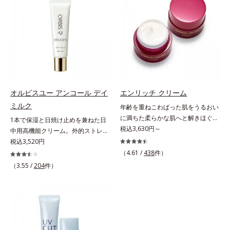
上げを図ります。さらに、シミと年
ロテイン）(*4)の合わせ技で、目
感を。効果的なシナジー設計で、あ
ミ・ソバカスを防ぐ*2 肌にハリを
齢の関係に着目。点在するシミだけ
元、フェイスラインなど、年齢を重
なたのエイジングケアを応援しま
与え若々しい印象*3 首のうるおい
でなく、メラニンが蓄積しがちな年
ねるにつれハリ不足、うるおい低下
す。*1 メラニンの生成を抑え、シ
ケアとして*4 ナイアシンアミド
齢肌の“メラニンメタボ(*2)”にアプ
を感じやすい部位に働きかけ、ハリ
ミ・ソバカスを防ぐ（ウォッシュを
ローチして、澄みわたる美肌を目指
感のある肌へ導きます。さらに、水
除く）*2 オルビス内スキンケアシ
します。*1 年齢を重ねた肌*2 メラ
でも油でもない第3の成分、even
リーズの保湿力*3 年齢に応じたお
ニンが過剰に生成する状態*3 メラ
wateroil（イーブンワテロイル）を
手入れのこと*4 うるおいによる
ニンの生成を抑え、シミ・ソバカス
配合することにより、水でも油でも
*5 乾燥、ハリ・ツヤのなさ*6
を防ぐ*4 コラーゲン・トリペプチ
実現できなかった、“濃密なうるお
乾燥による*7 保湿成分*8 ロニ
オルビスユー アンコール デイ
エンリッチ クリーム
ド Ｆ
い感”と“ベタつかない”、相反する2
セラカエルレア果汁、ノバラエキス
ミルク
年齢を重ねこわばった肌をうるおい
つの感触の両立に成功。ごわつく年
配合＝うるおいを与えハリと透明感
に満ちた柔らかな肌へと解きほぐ
1本で保湿と日焼け止めを兼ねた日
齢肌を柔肌に整え、未体験の肌感触
に満ちた肌へ導く保湿成分*9 メマ
す。セラミド配合保湿クリーム。う
税込3,630円～
中用高機能クリーム。外的ストレス
を叶えます。*1 保湿*2 年齢に応じ
ツヨイグサ抽出液、スイカズラエキ
るおい続く柔らかな肌へ整える、エ
(*5)から肌を徹底ガード。諦めかけ
税込3,520円
たお手入れ *3 D.N.A.＝Daily New
ス配合＝角層のすみずみまで水分・
イジングケア(*1)保湿クリームで
ていたハリ不足、うるおい低下に先
（4.61 /
438
件）
Approach*4 HSP含有酵母エキス＝
油分を保ち、ハリ・ツヤを与える保
す。塗っても塗っても乾いてしまう
端科学ケア(*1)でアプローチするエ
（3.55 /
204
件）
保湿成分
湿成分*10 気持ちのこと
肌へセラミドを届けるため、セラミ
イジングケア(*2)シリーズ。弾むよ
ドを極小のナノサイズにカプセル化
うな若々しい肌を目指します。
しました。内包した3大保湿成分＝
D.N.A.(*3) ヒビスエキスとHSP（ヒ
ローヤルゼリーエキス・浸透型コラ
ートショックプロテイン）(*4)の合
ーゲン(*2)・エラスチン(*3)ととも
わせ技で、目元、フェイスラインな
に浸透(*4)し、うるおいに満ちた状
ど、年齢を重ねるにつれハリ不足、