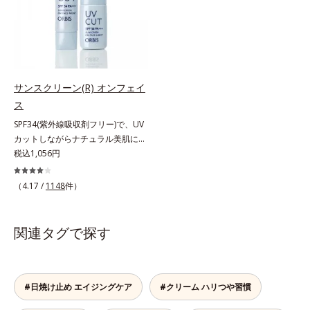
態が続く肌へ整えます。さらに年齢
うるおい低下を感じやすい部位に働
肌がうるおいとともに失ってしまう
きかけ、ハリ感のある肌へ導きま
ハリ・弾力に、モイストエンリッチ
す。さらに、水でも油でもない第3
コンプレックス(*5）がアプロー
の成分、even wateroil（イーブン
チ。ベタつかずみずみずしい使いご
ワテロイル）を配合することによ
こちでこわばった肌を解きほぐし、
り、水でも油でも実現できなかっ
サンスクリーン(R) オンフェイ
柔らかくもっちりしたクリームなら
た、“濃密なうるおい感”と“ベタつか
ス
ではの極上肌へ導きます。*1 年齢
ない”、相反する2つの感触の両立に
SPF34(紫外線吸収剤フリー)で、UV
に応じたお手入れ*2 加水分解コラ
成功。ごわつく年齢肌を柔肌に整
カットしながらナチュラル美肌に。
ーゲン*3 加水分解エラスチン*4 角
え、未体験の肌感触を叶えます。*1
これ1本で“小でかけ”にも、化粧下
税込1,056円
層内*5 アルテアエキス＝肌にうる
保湿*2 年齢に応じたお手入れ *3
地としても。この1本があれば、“ち
おいと柔らかさを与える保湿成分
D.N.A.＝Daily New Approach*4
ょっとそこまで”もOKなすっぴん美
HSP含有酵母エキス＝保湿成分*5
（4.17 /
1148
件）
肌！ さまざまなダメージ(*1)からバ
紫外線や乾燥など
リアしながら、美肌を叶える顔用日
焼け止めです。 紫外線、近赤外
関連タグで探す
線、大気汚染物質(*2)を含むダメー
ジに着目し、それらから肌を守る成
分を配合しました。誰の肌にもなじ
む絶妙な色設計で、白浮きなしの明
#日焼け止め エイジングケア
#クリーム ハリつや習慣
るい自然なつや肌に。さらに超軽量