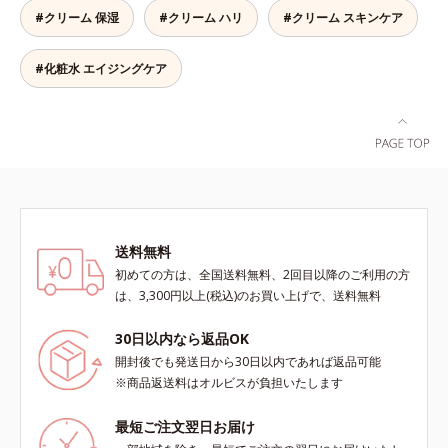
粉体を採用しているので、とっても
#クリーム 保湿
#クリーム ハリ
#クリーム スキンケア
軽い付けごこち。単品でも、化粧下
地としてもご使用いただけます。ベ
タつくことなくうるおい感覚が続く
#化粧水 エイジングケア
「クリームタイプ」と、みずみずし
い感触で肌に密着してくずれにくい
「ローションタイプ」の2タイプか
ら、お肌の状態に合わせてお選びい
ただけます。*1 紫外線や空気中の
ほこりなどのダメージ*2 空気中の
ちり・ほこり
送料無料
初めての方は、全国送料無料、2回目以降のご利用の方
は、3,300円以上(税込)のお買い上げで、送料無料
30日以内なら返品OK
開封後でも発送日から30日以内であれば返品可能
※商品返送料はオルビスが負担いたします
最短ご注文翌日お届け