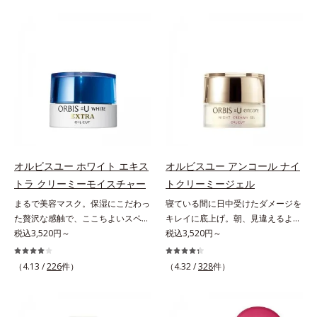
は、年齢による肌悩み一つ一つを対
世代の肌に向き合い、手軽なお手入
処するのではなく、肌で起きている
れで賢いケアを。ライフスタイルに
ことの根本原因に着目。加齢ととも
なじむ、若々しい印象(*2)作りのサ
に現れる年齢サインについて研究を
ポートをします。オルビスアンバー
進めたところ、弾力感のない状態で
ヴァイタルトリートメントクリーム
ある「ハリのなさ」や、くすみ(*6)
「オルビスアンバー ヴァイタルト
などが現れている状態である「透明
リートメントクリーム」は、1品
感のなさ」が、大人の肌印象に大き
で、化粧水、クリーム、シワ改善・
な影響を与えていることがわかりま
美白(*1)美容液、乳液・保湿液、ネ
した。そこでオルビスユー ドット
ッククリーム(*3)、パックの6役を
シリーズは美容成分(*7)として
担い、複合的にアプローチ。Wナイ
オルビスユー ホワイト エキス
オルビスユー アンコール ナイ
「G.D.F.アクティベーター(*8)」を
アシン(*4)によるシワ改善・シミ予
トラ クリーミーモイスチャー
トクリーミージェル
配合。そして、従来から配合してい
防に加え、複合成分コラーゲンコン
まるで美容マスク。保湿にこだわっ
寝ている間に日中受けたダメージを
る美白(*1)有効成分「トラネキサム
プレックスSPが肌のハリを徹底サポ
た贅沢な感触で、ここちよいスペシ
キレイに底上げ。朝、見違えるよう
酸」を配合しました。さらに、シリ
ート。肌なじみのよいクリーム構造
ャルケアを。若々しく透明感のある
税込3,520円～
なハリ感に。諦めかけていたハリ不
税込3,520円～
ーズ共通の美容成分「GLルートブ
で角層まで保湿成分が浸透し、うる
美肌を構成する要素と、年齢肌(*1)
足、うるおい低下に先端科学ケア
ースター(*9)」を配合することで、
おいをギュッと閉じ込めます。洗顔
のメラニン生成にアプローチして、
(*1)でアプローチするエイジングケ
肌のふっくら感や透明感を叶えま
の後、これ1品だけでマルチにケ
（4.13 /
226
件）
（4.32 /
328
件）
明るくなめらかな肌へ導くスキンケ
ア(*2)シリーズ。弾むような若々し
す。美白ケアしながら多角的なエイ
ア。うるおいのベールで守られた、
アシリーズです。「オルビスユー」
い肌を目指します。D.N.A.(*3) ヒビ
ジングケアが叶うシリーズに。3ス
ハリ感のあるなめらかな肌を叶えま
の理論を応用し、全方位的に肌の底
スエキスとHSP（ヒートショックプ
テップで上向き(*10)のハリと透明
す。*1 メラニンの生成を抑え、シ