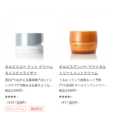
オルビスユー ドット クリーム
オルビスアンバー ヴァイタル
モイスチャライザー
トリートメントクリーム
美白(*1)も叶える最高峰(*2)エイジ
うるおってシワ改善＆シミ予防
ングケア(*3)指をはね返すような弾
(*1)1品6役 オールインワンクリー
力感が宿るハリ感 濃密フィットク
税込3,630円～
ム。オルビスアンバーは、いつも⾃
税込4,400円～
リーム。ハリも透明感(*4)も結果主
然体で美しくありたいと願う⼤⼈世
義。年齢サイン(*5)の因子に着目し
代に寄り添うブランドです。年齢印
（4.22 /
676
件）
（4.3 /
361
件）
た肌科学エイジングケア(*3)シリー
象研究に基づいた肌サイエンスで、
キャンペーン
通販限定
ズ。オルビスユー ドットシリーズ
複合的なお悩みにアプローチ。大人