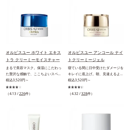
とで粉体同士が凝集し、膜の強度が
(*3)。ニキビ・肌荒れ予防有効成分
感を。効果的なシナジー設計で、あ
ミ・ソバカスを防ぐ*2 肌にハリを
アップ。こすれへの耐性も強く、
と保湿成分を新たに配合。これまで
なたのエイジングケアを応援しま
与え若々しい印象*3 首のうるおい
UVカット効果の低下を予防しま
の乾燥・テカリへのケアはそのまま
す。*1 メラニンの生成を抑え、シ
ケアとして*4 ナイアシンアミド
す。それでいて、肌にスルスルのび
に、肌荒れ・ニキビ予防など“今”の
ミ・ソバカスを防ぐ（ウォッシュを
てピタッと密着するジェル感触で、
肌悩みに応え、“未来”を見据えて好
除く）*2 オルビス内スキンケアシ
毎日使いたくなる極上のつけごこ
印象の鍵となるハリ・ツヤへもアプ
リーズの保湿力*3 年齢に応じたお
ち。さらに、塗るたびにうれしいス
ローチする進化を遂げました。うる
手入れのこと*4 うるおいによる
キンケア効果も加えました。バリア
おいを逃しやすい男性肌に着目し、
*5 乾燥、ハリ・ツヤのなさ*6
機能を維持する白様雪(R)エキス(*2)
アイテム同士をなじみやすくする
乾燥による*7 保湿成分*8 ロニ
オルビスユー ホワイト エキス
オルビスユー アンコール ナイ
とアルニカ花エキス(*3)が、紫外線
「うるおいコネクト設計」を採用。
セラカエルレア果汁、ノバラエキス
トラ クリーミーモイスチャー
トクリーミージェル
ダメージ(*4)にもゆらぎにくいすこ
8アイテム分の機能を3ステップに集
配合＝うるおいを与えハリと透明感
まるで美容マスク。保湿にこだわっ
寝ている間に日中受けたダメージを
やかな肌に整え、ローズヒップエキ
約し、よりシンプルなお手入れで、
に満ちた肌へ導く保湿成分*9 メマ
た贅沢な感触で、ここちよいスペシ
キレイに底上げ。朝、見違えるよう
ス(*5)と浸透型コラーゲン(*6)が透
ハリ・ツヤのある好印象な清潔透明
ツヨイグサ抽出液、スイカズラエキ
ャルケアを。若々しく透明感のある
税込3,520円～
なハリ感に。諦めかけていたハリ不
税込3,520円～
明感を引き出し、肌のハリ感をサポ
肌(*1)へ導きます。*1 うるおいによ
ス配合＝角層のすみずみまで水分・
美肌を構成する要素と、年齢肌(*1)
足、うるおい低下に先端科学ケア
ートします。スーパーウォータープ
る透明感のある肌*2 男性の顔画像
油分を保ち、ハリ・ツヤを与える保
のメラニン生成にアプローチして、
(*1)でアプローチするエイジングケ
ルーフだから、海やプールなどのア
を用いた印象評価において、基準画
（4.13 /
226
件）
（4.32 /
328
件）
湿成分*10 気持ちのこと
明るくなめらかな肌へ導くスキンケ
ア(*2)シリーズ。弾むような若々し
ウトドアでも大活躍！ 強烈な紫外
像に対して、頬全体に輝度分布がな
アシリーズです。「オルビスユー」
い肌を目指します。D.N.A.(*3) ヒビ
線も跳ね除け、肌をダメージからし
だらかな光（ツヤ）があると、爽や
の理論を応用し、全方位的に肌の底
スエキスとHSP（ヒートショックプ
っかりガードします。【ご使用方
かさ印象が高く評価されたこと*3
上げを図ります。さらに、シミと年
ロテイン）(*4)の合わせ技で、目
法】手に適量をとり、日焼けを防ぎ
2022年12月22日時点で、科学文献
齢の関係に着目。点在するシミだけ
元、フェイスラインなど、年齢を重
たい部分に、塗布後すぐに少量ずつ
データベースPubMed及びGoogle
でなく、メラニンが蓄積しがちな年
ねるにつれハリ不足、うるおい低下
ムラなくのばします。顔にもご使用