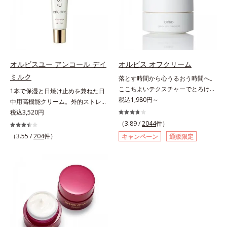
scholarにより国内化粧品業界にお
齢肌の“メラニンメタボ(*2)”にアプ
を感じやすい部位に働きかけ、ハリ
いただけますが、より美しい仕上が
いて該当文献がないことを確認（ポ
ローチして、澄みわたる美肌を目指
感のある肌へ導きます。さらに、水
りのため、顔に使用する場合は、化
ーラ化成研究所調べ）
します。*1 年齢を重ねた肌*2 メラ
でも油でもない第3の成分、even
粧下地のご使用をおすすめします。
ニンが過剰に生成する状態*3 メラ
wateroil（イーブンワテロイル）を
耐水性にすぐれておりますので、落
ニンの生成を抑え、シミ・ソバカス
配合することにより、水でも油でも
とすときには洗浄料やボディ用洗浄
を防ぐ*4 コラーゲン・トリペプチ
実現できなかった、“濃密なうるお
料を使って、ていねいに洗い流して
オルビスユー アンコール デイ
オルビス オフクリーム
ド Ｆ
い感”と“ベタつかない”、相反する2
ください。*1 SPF50+・PA++++ オ
ミルク
落とす時間から心うるおう時間へ。
つの感触の両立に成功。ごわつく年
ルビス サンスクリーン®内ウォータ
ここちよいテクスチャーでとろける
1本で保湿と日焼け止めを兼ねた日
齢肌を柔肌に整え、未体験の肌感触
ープルーフ効果として*2 サッカロ
クレンジング。“落とすだけ”の時間
税込1,980円～
中用高機能クリーム。外的ストレス
を叶えます。*1 保湿*2 年齢に応じ
ミセス/ハトムギ種子発酵液配合＝
から、かけがえのないリラックスタ
(*5)から肌を徹底ガード。諦めかけ
税込3,520円
たお手入れ *3 D.N.A.＝Daily New
保湿成分*3 保湿成分*4 乾燥など*5
イムへ―。忙しい日々を送る現代女
ていたハリ不足、うるおい低下に先
（3.89 /
2044
件）
Approach*4 HSP含有酵母エキス＝
カニナバラ果実エキス配合＝保湿成
性にとって、クレンジングは“落と
端科学ケア(*1)でアプローチするエ
（3.55 /
204
件）
保湿成分
分*6 加水分解コラーゲン配合＝保
キャンペーン
通販限定
すだけ”の作業になりがち。オルビ
イジングケア(*2)シリーズ。弾むよ
湿成分
スが思い描いたのは、オフモードに
うな若々しい肌を目指します。
切り替える大切なステップとなるク
D.N.A.(*3) ヒビスエキスとHSP（ヒ
レンジング。人が本能的にここちよ
ートショックプロテイン）(*4)の合
さを感じる“秒速5cm”の動きに着目
わせ技で、目元、フェイスラインな
し、顔全体にやさしく円を描くよう
ど、年齢を重ねるにつれハリ不足、
になじませると、自然とその動きに
うるおい低下を感じやすい部位に働
導くこだわりのテクスチャーを採用
きかけ、ハリ感のある肌へ導きま