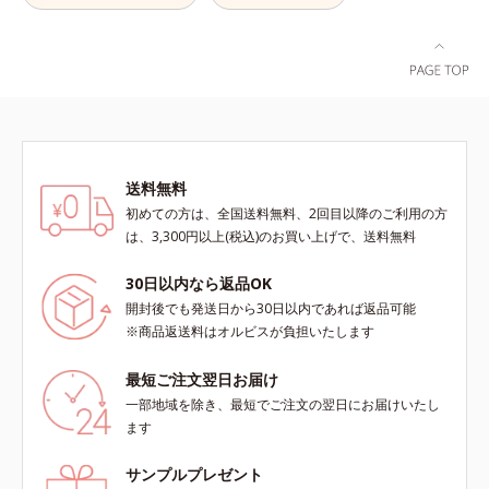
こちでこわばった肌を解きほぐし、
（メタクリル酸グリセリルアミドエ
柔らかくもっちりしたクリームなら
チル/メタクリル酸ステアリル）コ
ではの極上肌へ導きます。*1 年齢
ポリマー*4 ローマカミツレ花エキ
に応じたお手入れ*2 加水分解コラ
ス、ローズマリー葉エキス、ラベン
ーゲン*3 加水分解エラスチン*4 角
ダー花水*5 メイク汚れ・乾燥
層内*5 アルテアエキス＝肌にうる
おいと柔らかさを与える保湿成分
送料無料
初めての方は、全国送料無料、2回目以降のご利用の方
は、3,300円以上(税込)のお買い上げで、送料無料
30日以内なら返品OK
開封後でも発送日から30日以内であれば返品可能
※商品返送料はオルビスが負担いたします
最短ご注文翌日お届け
一部地域を除き、最短でご注文の翌日にお届けいたし
ます
サンプルプレゼント