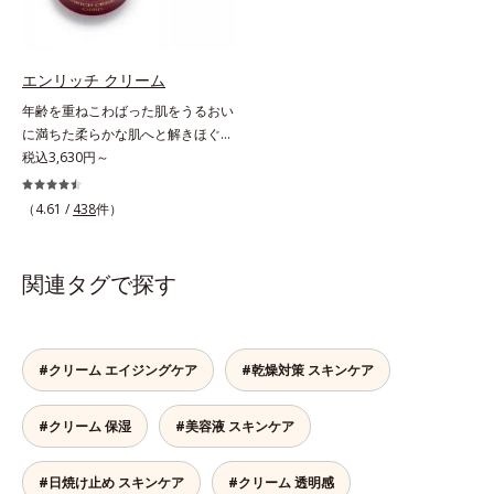
しました。厚みとコクのあるリッチ
す。さらに、水でも油でもない第3
なテクスチャーがとろけるように肌
の成分、even wateroil（イーブン
をつつみこみ、安らぎのリラックス
ワテロイル）を配合することによ
タイムをもたらします。さらにうる
り、水でも油でも実現できなかっ
エンリッチ クリーム
おいを守りながらメイク汚れだけを
た、“濃密なうるおい感”と“ベタつか
年齢を重ねこわばった肌をうるおい
見極めて落とす「セレクトクレンジ
ない”、相反する2つの感触の両立に
に満ちた柔らかな肌へと解きほぐ
ング成分(*2)」、うるおいが逃げ出
成功。ごわつく年齢肌を柔肌に整
す。セラミド配合保湿クリーム。う
税込3,630円～
しにくいネットを形成して肌を守る
え、未体験の肌感触を叶えます。*1
るおい続く柔らかな肌へ整える、エ
「セラミドネットワーク成分
保湿*2 年齢に応じたお手入れ *3
イジングケア(*1)保湿クリームで
（4.61 /
438
件）
(*3)」、植物由来の保湿成分「ブレ
D.N.A.＝Daily New Approach*4
す。塗っても塗っても乾いてしまう
ンドハーブ成分(*4)」を配合。汚れ
HSP含有酵母エキス＝保湿成分*5
肌へセラミドを届けるため、セラミ
だけを落としながら日中ダメージ
紫外線や乾燥など
ドを極小のナノサイズにカプセル化
関連タグで探す
(*5)をケアして、うるおいに満ちた
しました。内包した3大保湿成分＝
やわらか肌へ整えます。1日の終わ
ローヤルゼリーエキス・浸透型コラ
りのメイクオフが楽しみになる使い
ーゲン(*2)・エラスチン(*3)ととも
ごこちで、ありふれた毎日のお手入
に浸透(*4)し、うるおいに満ちた状
#クリーム エイジングケア
#乾燥対策 スキンケア
れが、肌も心も喜ぶひとときに変わ
態が続く肌へ整えます。さらに年齢
ります。*1 こわばった肌にうるお
肌がうるおいとともに失ってしまう
いを与え、やわらかくすること。そ
#クリーム 保湿
#美容液 スキンケア
ハリ・弾力に、モイストエンリッチ
のここちよさを感じること*2 シク
コンプレックス(*5）がアプロー
ロペンタシロキサン、ジフェニルシ
チ。ベタつかずみずみずしい使いご
#日焼け止め スキンケア
#クリーム 透明感
ロキシフェニルトリメチコン*3