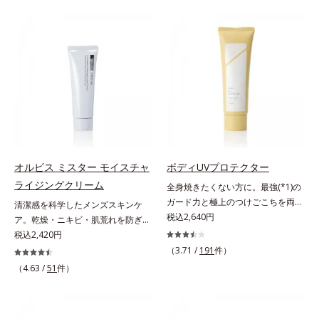
は、年齢による肌悩み一つ一つを対
世代の肌に向き合い、手軽なお手入
処するのではなく、肌で起きている
れで賢いケアを。ライフスタイルに
ことの根本原因に着目。加齢ととも
なじむ、若々しい印象(*2)作りのサ
に現れる年齢サインについて研究を
ポートをします。オルビスアンバー
進めたところ、弾力感のない状態で
ヴァイタルトリートメントクリーム
ある「ハリのなさ」や、くすみ(*6)
「オルビスアンバー ヴァイタルト
などが現れている状態である「透明
リートメントクリーム」は、1品
感のなさ」が、大人の肌印象に大き
で、化粧水、クリーム、シワ改善・
な影響を与えていることがわかりま
美白(*1)美容液、乳液・保湿液、ネ
した。そこでオルビスユー ドット
ッククリーム(*3)、パックの6役を
シリーズは美容成分(*7)として
担い、複合的にアプローチ。Wナイ
オルビス ミスター モイスチャ
ボディUVプロテクター
「G.D.F.アクティベーター(*8)」を
アシン(*4)によるシワ改善・シミ予
ライジングクリーム
全身焼きたくない方に。最強(*1)の
配合。そして、従来から配合してい
防に加え、複合成分コラーゲンコン
ガード力と極上のつけごこちを両
清潔感を科学したメンズスキンケ
る美白(*1)有効成分「トラネキサム
プレックスSPが肌のハリを徹底サポ
立。“肌を整える”日焼け止め。絶対
税込2,640円
ア。乾燥・ニキビ・肌荒れを防ぎハ
酸」を配合しました。さらに、シリ
ート。肌なじみのよいクリーム構造
に焼きたくない方に。SPF50+・
リ・ツヤのある、好印象な清潔透明
税込2,420円
ーズ共通の美容成分「GLルートブ
で角層まで保湿成分が浸透し、うる
PA++++。最強(*1)のガード力を持
肌(*1)へ。オルビスミスターは、男
ースター(*9)」を配合することで、
おいをギュッと閉じ込めます。洗顔
（3.71 /
191
件）
ちながら、肌を整えるスキンケア効
性の清潔感、爽やかさ、若々しさの
肌のふっくら感や透明感を叶えま
の後、これ1品だけでマルチにケ
（4.63 /
51
件）
果を持つ身体用日焼け止めです。ポ
印象を科学的に検証し、ポジティブ
す。美白ケアしながら多角的なエイ
ア。うるおいのベールで守られた、
ーラ化成の特殊製法「粉体乳化」技
な光（＝ツヤ）が男性の印象に重要
ジングケアが叶うシリーズに。3ス
ハリ感のあるなめらかな肌を叶えま
術を使っているから、汗に触れるこ
であること(*2)を業界で初めて発見
テップで上向き(*10)のハリと透明
す。*1 メラニンの生成を抑え、シ