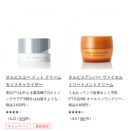
オルビスユー ドット クリーム
オルビスアンバー ヴァイタル
モイスチャライザー
トリートメントクリーム
美白(*1)も叶える最高峰(*2)エイジ
うるおってシワ改善＆シミ予防
ングケア(*3)指をはね返すような弾
(*1)1品6役 オールインワンクリー
力感が宿るハリ感 濃密フィットク
税込3,630円～
ム。オルビスアンバーは、いつも⾃
税込4,400円～
リーム。ハリも透明感(*4)も結果主
然体で美しくありたいと願う⼤⼈世
義。年齢サイン(*5)の因子に着目し
代に寄り添うブランドです。年齢印
（4.22 /
676
件）
（4.3 /
361
件）
た肌科学エイジングケア(*3)シリー
象研究に基づいた肌サイエンスで、
キャンペーン
通販限定
ズ。オルビスユー ドットシリーズ
複合的なお悩みにアプローチ。大人