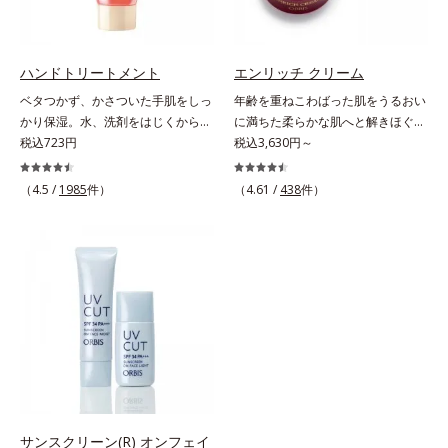
しました。厚みとコクのあるリッチ
す。さらに、水でも油でもない第3
なテクスチャーがとろけるように肌
の成分、even wateroil（イーブン
をつつみこみ、安らぎのリラックス
ワテロイル）を配合することによ
タイムをもたらします。さらにうる
り、水でも油でも実現できなかっ
ハンドトリートメント
エンリッチ クリーム
おいを守りながらメイク汚れだけを
た、“濃密なうるおい感”と“ベタつか
ベタつかず、かさついた手肌をしっ
年齢を重ねこわばった肌をうるおい
見極めて落とす「セレクトクレンジ
ない”、相反する2つの感触の両立に
かり保湿。水、洗剤をはじくからキ
に満ちた柔らかな肌へと解きほぐ
ング成分(*2)」、うるおいが逃げ出
成功。ごわつく年齢肌を柔肌に整
ッチンでも使用できる万能型ハンド
税込723円
す。セラミド配合保湿クリーム。う
税込3,630円～
しにくいネットを形成して肌を守る
え、未体験の肌感触を叶えます。*1
クリーム。常に外気にさらされてい
るおい続く柔らかな肌へ整える、エ
「セラミドネットワーク成分
保湿*2 年齢に応じたお手入れ *3
る上、もともと皮脂分泌が少ない手
イジングケア(*1)保湿クリームで
（4.5 /
1985
件）
(*3)」、植物由来の保湿成分「ブレ
（4.61 /
438
件）
D.N.A.＝Daily New Approach*4
肌は、乾燥しやすく荒れやすい部分
す。塗っても塗っても乾いてしまう
ンドハーブ成分(*4)」を配合。汚れ
HSP含有酵母エキス＝保湿成分*5
です。ソメイヨシノ葉エキスが、乱
肌へセラミドを届けるため、セラミ
だけを落としながら日中ダメージ
紫外線や乾燥など
れた角層を整え、うるおいを閉じ込
ドを極小のナノサイズにカプセル化
(*5)をケアして、うるおいに満ちた
めながら肌表面をなめらかにし肌荒
しました。内包した3大保湿成分＝
やわらか肌へ整えます。1日の終わ
れを防止します。また、リピジュア
ローヤルゼリーエキス・浸透型コラ
りのメイクオフが楽しみになる使い
（R）−NR(*) が手肌にピタッと密着
ーゲン(*2)・エラスチン(*3)ととも
ごこちで、ありふれた毎日のお手入
して、うるおいバリアを作り乾燥な
に浸透(*4)し、うるおいに満ちた状
れが、肌も心も喜ぶひとときに変わ
どの外部刺激から手肌を徹底ガード
態が続く肌へ整えます。さらに年齢
ります。*1 こわばった肌にうるお
するので、しっとり感がずっと続き
肌がうるおいとともに失ってしまう
いを与え、やわらかくすること。そ
ます。* ポリクオタニウム-61（リ
ハリ・弾力に、モイストエンリッチ
のここちよさを感じること*2 シク
ピジュアは、日油株式会社の登録商
コンプレックス(*5）がアプロー
ロペンタシロキサン、ジフェニルシ
標です。）
チ。ベタつかずみずみずしい使いご
サンスクリーン(R) オンフェイ
ロキシフェニルトリメチコン*3