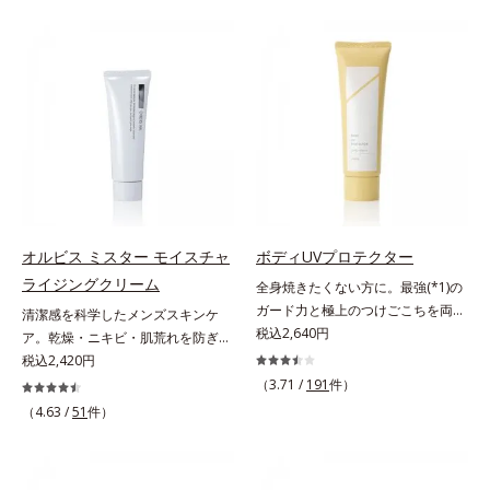
は、年齢による肌悩み一つ一つを対
世代の肌に向き合い、手軽なお手入
処するのではなく、肌で起きている
れで賢いケアを。ライフスタイルに
ことの根本原因に着目。加齢ととも
なじむ、若々しい印象(*2)作りのサ
に現れる年齢サインについて研究を
ポートをします。オルビスアンバー
進めたところ、弾力感のない状態で
ヴァイタルトリートメントクリーム
ある「ハリのなさ」や、くすみ(*6)
「オルビスアンバー ヴァイタルト
などが現れている状態である「透明
リートメントクリーム」は、1品
感のなさ」が、大人の肌印象に大き
で、化粧水、クリーム、シワ改善・
な影響を与えていることがわかりま
美白(*1)美容液、乳液・保湿液、ネ
した。そこでオルビスユー ドット
ッククリーム(*3)、パックの6役を
シリーズは美容成分(*7)として
担い、複合的にアプローチ。Wナイ
オルビス ミスター モイスチャ
ボディUVプロテクター
「G.D.F.アクティベーター(*8)」を
アシン(*4)によるシワ改善・シミ予
ライジングクリーム
全身焼きたくない方に。最強(*1)の
配合。そして、従来から配合してい
防に加え、複合成分コラーゲンコン
ガード力と極上のつけごこちを両
清潔感を科学したメンズスキンケ
る美白(*1)有効成分「トラネキサム
プレックスSPが肌のハリを徹底サポ
立。“肌を整える”日焼け止め。絶対
税込2,640円
ア。乾燥・ニキビ・肌荒れを防ぎハ
酸」を配合しました。さらに、シリ
ート。肌なじみのよいクリーム構造
に焼きたくない方に。SPF50+・
リ・ツヤのある、好印象な清潔透明
税込2,420円
ーズ共通の美容成分「GLルートブ
で角層まで保湿成分が浸透し、うる
PA++++。最強(*1)のガード力を持
肌(*1)へ。オルビスミスターは、男
ースター(*9)」を配合することで、
おいをギュッと閉じ込めます。洗顔
（3.71 /
191
件）
ちながら、肌を整えるスキンケア効
性の清潔感、爽やかさ、若々しさの
肌のふっくら感や透明感を叶えま
の後、これ1品だけでマルチにケ
（4.63 /
51
件）
果を持つ身体用日焼け止めです。ポ
印象を科学的に検証し、ポジティブ
す。美白ケアしながら多角的なエイ
ア。うるおいのベールで守られた、
ーラ化成の特殊製法「粉体乳化」技
な光（＝ツヤ）が男性の印象に重要
ジングケアが叶うシリーズに。3ス
ハリ感のあるなめらかな肌を叶えま
術を使っているから、汗に触れるこ
であること(*2)を業界で初めて発見
テップで上向き(*10)のハリと透明
す。*1 メラニンの生成を抑え、シ