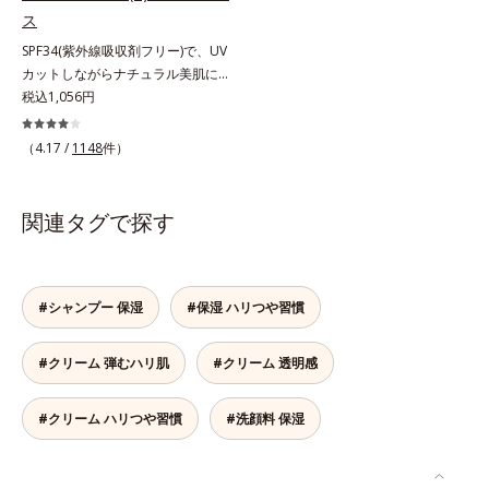
こちでこわばった肌を解きほぐし、
（メタクリル酸グリセリルアミドエ
ス
柔らかくもっちりしたクリームなら
チル/メタクリル酸ステアリル）コ
SPF34(紫外線吸収剤フリー)で、UV
ではの極上肌へ導きます。*1 年齢
ポリマー*4 ローマカミツレ花エキ
カットしながらナチュラル美肌に。
に応じたお手入れ*2 加水分解コラ
ス、ローズマリー葉エキス、ラベン
これ1本で“小でかけ”にも、化粧下
税込1,056円
ーゲン*3 加水分解エラスチン*4 角
ダー花水*5 メイク汚れ・乾燥
地としても。この1本があれば、“ち
層内*5 アルテアエキス＝肌にうる
ょっとそこまで”もOKなすっぴん美
（4.17 /
1148
件）
おいと柔らかさを与える保湿成分
肌！ さまざまなダメージ(*1)からバ
リアしながら、美肌を叶える顔用日
焼け止めです。 紫外線、近赤外
関連タグで探す
線、大気汚染物質(*2)を含むダメー
ジに着目し、それらから肌を守る成
分を配合しました。誰の肌にもなじ
む絶妙な色設計で、白浮きなしの明
#シャンプー 保湿
#保湿 ハリつや習慣
るい自然なつや肌に。さらに超軽量
粉体を採用しているので、とっても
#クリーム 弾むハリ肌
#クリーム 透明感
軽い付けごこち。単品でも、化粧下
地としてもご使用いただけます。ベ
タつくことなくうるおい感覚が続く
#クリーム ハリつや習慣
#洗顔料 保湿
「クリームタイプ」と、みずみずし
い感触で肌に密着してくずれにくい
「ローションタイプ」の2タイプか