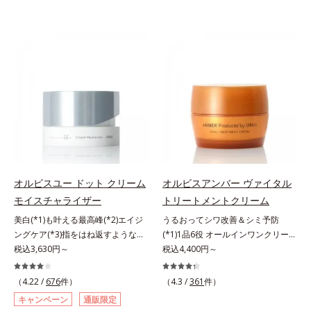
オルビスユー ドット クリーム
オルビスアンバー ヴァイタル
モイスチャライザー
トリートメントクリーム
美白(*1)も叶える最高峰(*2)エイジ
うるおってシワ改善＆シミ予防
ングケア(*3)指をはね返すような弾
(*1)1品6役 オールインワンクリー
力感が宿るハリ感 濃密フィットク
税込3,630円～
ム。オルビスアンバーは、いつも⾃
税込4,400円～
リーム。ハリも透明感(*4)も結果主
然体で美しくありたいと願う⼤⼈世
義。年齢サイン(*5)の因子に着目し
代に寄り添うブランドです。年齢印
（4.22 /
676
件）
（4.3 /
361
件）
た肌科学エイジングケア(*3)シリー
象研究に基づいた肌サイエンスで、
キャンペーン
通販限定
ズ。オルビスユー ドットシリーズ
複合的なお悩みにアプローチ。大人