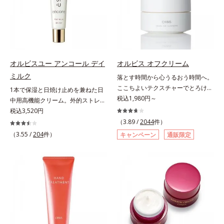
scholarにより国内化粧品業界にお
齢肌の“メラニンメタボ(*2)”にアプ
を感じやすい部位に働きかけ、ハリ
いただけますが、より美しい仕上が
いて該当文献がないことを確認（ポ
ローチして、澄みわたる美肌を目指
感のある肌へ導きます。さらに、水
りのため、顔に使用する場合は、化
ーラ化成研究所調べ）
します。*1 年齢を重ねた肌*2 メラ
でも油でもない第3の成分、even
粧下地のご使用をおすすめします。
ニンが過剰に生成する状態*3 メラ
wateroil（イーブンワテロイル）を
耐水性にすぐれておりますので、落
ニンの生成を抑え、シミ・ソバカス
配合することにより、水でも油でも
とすときには洗浄料やボディ用洗浄
を防ぐ*4 コラーゲン・トリペプチ
実現できなかった、“濃密なうるお
料を使って、ていねいに洗い流して
オルビスユー アンコール デイ
オルビス オフクリーム
ド Ｆ
い感”と“ベタつかない”、相反する2
ください。*1 SPF50+・PA++++ オ
ミルク
落とす時間から心うるおう時間へ。
つの感触の両立に成功。ごわつく年
ルビス サンスクリーン®内ウォータ
ここちよいテクスチャーでとろける
1本で保湿と日焼け止めを兼ねた日
齢肌を柔肌に整え、未体験の肌感触
ープルーフ効果として*2 サッカロ
クレンジング。“落とすだけ”の時間
税込1,980円～
中用高機能クリーム。外的ストレス
を叶えます。*1 保湿*2 年齢に応じ
ミセス/ハトムギ種子発酵液配合＝
から、かけがえのないリラックスタ
(*5)から肌を徹底ガード。諦めかけ
税込3,520円
たお手入れ *3 D.N.A.＝Daily New
保湿成分*3 保湿成分*4 乾燥など*5
イムへ―。忙しい日々を送る現代女
ていたハリ不足、うるおい低下に先
（3.89 /
2044
件）
Approach*4 HSP含有酵母エキス＝
カニナバラ果実エキス配合＝保湿成
性にとって、クレンジングは“落と
端科学ケア(*1)でアプローチするエ
（3.55 /
204
件）
保湿成分
分*6 加水分解コラーゲン配合＝保
キャンペーン
通販限定
すだけ”の作業になりがち。オルビ
イジングケア(*2)シリーズ。弾むよ
湿成分
スが思い描いたのは、オフモードに
うな若々しい肌を目指します。
切り替える大切なステップとなるク
D.N.A.(*3) ヒビスエキスとHSP（ヒ
レンジング。人が本能的にここちよ
ートショックプロテイン）(*4)の合
さを感じる“秒速5cm”の動きに着目
わせ技で、目元、フェイスラインな
し、顔全体にやさしく円を描くよう
ど、年齢を重ねるにつれハリ不足、
になじませると、自然とその動きに
うるおい低下を感じやすい部位に働
導くこだわりのテクスチャーを採用
きかけ、ハリ感のある肌へ導きま