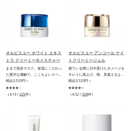
とで粉体同士が凝集し、膜の強度が
(*3)。ニキビ・肌荒れ予防有効成分
感を。効果的なシナジー設計で、あ
ミ・ソバカスを防ぐ*2 肌にハリを
アップ。こすれへの耐性も強く、
と保湿成分を新たに配合。これまで
なたのエイジングケアを応援しま
与え若々しい印象*3 首のうるおい
UVカット効果の低下を予防しま
の乾燥・テカリへのケアはそのまま
す。*1 メラニンの生成を抑え、シ
ケアとして*4 ナイアシンアミド
す。それでいて、肌にスルスルのび
に、肌荒れ・ニキビ予防など“今”の
ミ・ソバカスを防ぐ（ウォッシュを
てピタッと密着するジェル感触で、
肌悩みに応え、“未来”を見据えて好
除く）*2 オルビス内スキンケアシ
毎日使いたくなる極上のつけごこ
印象の鍵となるハリ・ツヤへもアプ
リーズの保湿力*3 年齢に応じたお
ち。さらに、塗るたびにうれしいス
ローチする進化を遂げました。うる
手入れのこと*4 うるおいによる
キンケア効果も加えました。バリア
おいを逃しやすい男性肌に着目し、
*5 乾燥、ハリ・ツヤのなさ*6
機能を維持する白様雪(R)エキス(*2)
アイテム同士をなじみやすくする
乾燥による*7 保湿成分*8 ロニ
オルビスユー ホワイト エキス
オルビスユー アンコール ナイ
とアルニカ花エキス(*3)が、紫外線
「うるおいコネクト設計」を採用。
セラカエルレア果汁、ノバラエキス
トラ クリーミーモイスチャー
トクリーミージェル
ダメージ(*4)にもゆらぎにくいすこ
8アイテム分の機能を3ステップに集
配合＝うるおいを与えハリと透明感
まるで美容マスク。保湿にこだわっ
寝ている間に日中受けたダメージを
やかな肌に整え、ローズヒップエキ
約し、よりシンプルなお手入れで、
に満ちた肌へ導く保湿成分*9 メマ
た贅沢な感触で、ここちよいスペシ
キレイに底上げ。朝、見違えるよう
ス(*5)と浸透型コラーゲン(*6)が透
ハリ・ツヤのある好印象な清潔透明
ツヨイグサ抽出液、スイカズラエキ
ャルケアを。若々しく透明感のある
税込3,520円～
なハリ感に。諦めかけていたハリ不
税込3,520円～
明感を引き出し、肌のハリ感をサポ
肌(*1)へ導きます。*1 うるおいによ
ス配合＝角層のすみずみまで水分・
美肌を構成する要素と、年齢肌(*1)
足、うるおい低下に先端科学ケア
ートします。スーパーウォータープ
る透明感のある肌*2 男性の顔画像
油分を保ち、ハリ・ツヤを与える保
のメラニン生成にアプローチして、
(*1)でアプローチするエイジングケ
ルーフだから、海やプールなどのア
を用いた印象評価において、基準画
（4.13 /
225
件）
（4.32 /
328
件）
湿成分*10 気持ちのこと
明るくなめらかな肌へ導くスキンケ
ア(*2)シリーズ。弾むような若々し
ウトドアでも大活躍！ 強烈な紫外
像に対して、頬全体に輝度分布がな
アシリーズです。「オルビスユー」
い肌を目指します。D.N.A.(*3) ヒビ
線も跳ね除け、肌をダメージからし
だらかな光（ツヤ）があると、爽や
の理論を応用し、全方位的に肌の底
スエキスとHSP（ヒートショックプ
っかりガードします。【ご使用方
かさ印象が高く評価されたこと*3
上げを図ります。さらに、シミと年
ロテイン）(*4)の合わせ技で、目
法】手に適量をとり、日焼けを防ぎ
2022年12月22日時点で、科学文献
齢の関係に着目。点在するシミだけ
元、フェイスラインなど、年齢を重
たい部分に、塗布後すぐに少量ずつ
データベースPubMed及びGoogle
でなく、メラニンが蓄積しがちな年
ねるにつれハリ不足、うるおい低下
ムラなくのばします。顔にもご使用