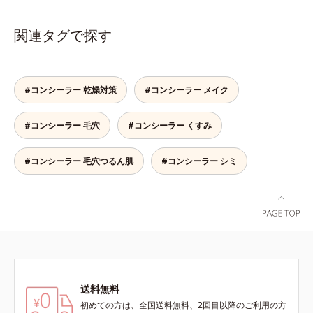
す。たった10秒で隠したいシミをサ
うに、突然のニキビやシミ、クマな
ッとカバー。シミのない美肌に導き
どの肌トラブルを簡単に狙い撃ち。
関連タグで探す
ます。
線を描くように気になる部分を塗り
つぶし、指でやさしくなじませるだ
けで肌トラブルを自然にぼかしてカ
バー。指にとって重ねづけすると、
#コンシーラー 乾燥対策
#コンシーラー メイク
さらにハイカバーな仕上がりに。テ
クニック不要で初心者でも安心の使
#コンシーラー 毛穴
#コンシーラー くすみ
いごこちを実現しました。つけてい
ることを忘れてしまうようなサラサ
ラの感触で、いつでも絶好調の肌を
#コンシーラー 毛穴つるん肌
#コンシーラー シミ
叶えます(*)。* メイク効果による
【ご使用方法】2～3ｍｍくり出し、
カバーしたい部分に直接つけてくだ
さい。さらにカバー効果を出したい
ときは、重ねづけしてください。
送料無料
初めての方は、全国送料無料、2回目以降のご利用の方