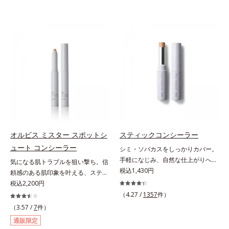
オルビス ミスター スポットシ
スティックコンシーラー
ュート コンシーラー
シミ・ソバカスをしっかりカバー。
手軽になじみ、自然な仕上がりへ。
気になる肌トラブルを狙い撃ち。信
スルスルとのびて、肌に溶け込むよ
税込1,430円
頼感のある肌印象を叶える、スティ
うになじみ、ピタッと密着。しっか
ックコンシーラー。自然な仕上がり
税込2,200円
りとカバーしつつ、透明感を高める
とカバー力を両立させた、スティッ
（4.27 /
1357
件）
リフレクトパウダーの働きと、日本
ク状のコンシーラーです。「6mm
（3.57 /
7
件）
人の肌色に合わせた巧みな色設計
口径スポットシューター設計」で、
通販限定
で、ごく自然な仕上がりになりま
まるでバスケのシュートを決めるよ