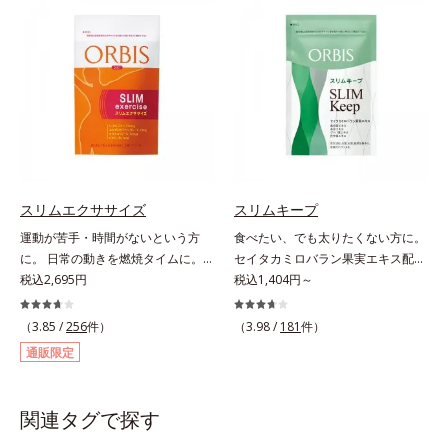
力に着目！大人の燃焼意欲をサポー
キウイフルーツ粉末を配合。さらに
トする、ダイエットサポートサプリ
日常では摂りづらいスーパーフー
メントです。アロニアを研究し続け
ド・ウィートグラスや緑黄色野菜な
てきたオルビスが高品質のアロニア
ど、厳選した34種の野菜と果物もた
にこだわり、その特有成分を抽出。
っぷり入っており、いろいろな素材
安定して一定量配合できるよう、規
を手軽に摂取できます。やすらぎの
格化しました。オルビスのアロニア
ローズマリーとペパーミントの2種
シリーズNo.1の配合量を誇る、ア
のハーブも入っています。豆乳また
ロニアアントシアニン30mg(*)を含
は水と混ぜるだけの簡単スムージー
有。さらに年齢ダイエッターをサポ
を毎朝の習慣にして、スッキリ健康
スリムエクササイズ
スリムキープ
ートする成分として、研究チームが
＆キレイな毎日を。
運動が苦手・時間がないという方
食べたい、でも太りたくない方に。
400種以上の植物エキスを試してた
に。 日常の動きを燃焼タイムに。
セイタカミロバラン果実エキス配合
どり着いたオリーブ葉エキスと、古
「忙しくて運動する時間がない」
税込2,695円
の楽しみながら続けるダイエット応
税込1,404円～
くからぽかぽか成分として重宝され
「生活を変えずにやせたい」といっ
援サプリ。ダイエット中なのに食欲
てきたブラックジンジャー、ケイヒ
た声に応えて、「L－カルニチン」
を抑えきれずついつい食べ過ぎてし
も配合しました。大人のやる気を燃
（3.85 /
256
件）
（3.98 /
181
件）
を4粒に500mg配合しました。カル
まう時、どうしても甘い物が食べた
やし、年齢ダイエットを熱く応援し
通販限定
ニチンは肉類に豊富に含まれ、軽や
い時、つい食べてしまう夜食、断り
ます。* スーパーアロニアEXはアロ
かな動きをサポートする成分。通勤
きれないお誘い…。そんな時に頼り
ニアエキスを135mg配合してお
や家事など日常の何気ない動きをム
になる、ダイエット応援サプリメン
り、その中にアロニアアントシアニ
関連タグで探す
ダなく利用することで、効率よくウ
トです。ポリフェノール類を豊富に
ン30mgが含有されています（2粒
エイトダウン＆体型キープを目指し
含む、アジア圏で古くから伝承され