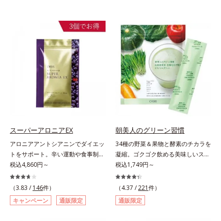
スーパーアロニアEX
朝美人のグリーン習慣
アロニアアントシアニンでダイエッ
34種の野菜＆果物と酵素のチカラを
トをサポート。辛い運動や食事制限
凝縮。ゴクゴク飲める美味しいスム
に立ち向かう、大人の“燃える気持
税込4,860円～
ージーでスッキリ生活をサポート。
税込1,749円～
ち”を応援。年齢を重ねるほど、ダ
酵素と野菜＆果物のパワーで、スッ
イエットが続かないと感じる方に。
キリ生活を応援する、粉末状の酵素
（3.83 /
146
件）
（4.37 /
221
件）
チョークベリーとも呼ばれる東欧産
スムージーです。赤米や大麦などの
キャンペーン
通販限定
通販限定
の健康果実アロニアの、アロニアア
9種の素材を、黒・黄・白の3種の麹
ントシアニンのダイエットサポート
で発酵させ粉末化。さらに酵素含有