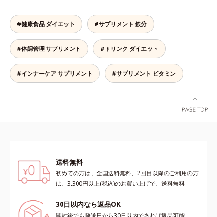
当り）。
ます。さらにL-カルニチンの働きを
ている健康果実「セイタカミロバラ
助ける「茶カテキン」、「オクタコ
ン果実」を配合。さらに桑の葉エキ
#健康食品 ダイエット
#サプリメント 鉄分
サノール」、ダイエットにも健康に
スに加え、健康茶として知られる杜
も欠かせない「ビタミンB2」の成
仲葉エキスやグァバ葉エキス、茶花
#体調管理 サプリメント
#ドリンク ダイエット
分が効率よいダイエットをパワフル
エキスの植物由来の4つの成分が、
にサポートします。
ダイエット中の女性をサポートしま
す。1日の目安量は2粒だけだから、
#インナーケア サプリメント
#サプリメント ビタミン
サッと飲みやすく手軽に続けやす
い！ 小さな粒に素材のもつ力をぎ
ゅっと閉じ込めた、食べたい女性の
ためのおまもりサプリです。
送料無料
初めての方は、全国送料無料、2回目以降のご利用の方
は、3,300円以上(税込)のお買い上げで、送料無料
30日以内なら返品OK
開封後でも発送日から30日以内であれば返品可能