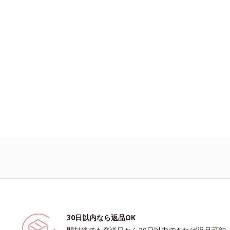
与える保湿成分*3 PPG-3カプリリ
毛髪の水分・油分を保ち、髪をまとま
える成分
30日以内なら返品OK