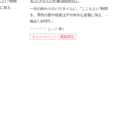
セット(パウチ各3回分付）
よい”時間
に加え、ハ
一日の終わりのバスタイムに、”ここちよい”時間
なる汚れが
を。男性の髪や頭皮は汗や余分な皮脂に加え、ハ
ーカスクレ
ードワックスやスプレーなど性質が異なる汚れが
税込1,430円～
で、髪や頭皮
たまりやすい環境にあります。「フォーカスクレ
（-.-- / -件）
も1度洗い
ンジング成分(*1)」を採用することで、髪や頭皮
キャンペーン
通販限定
した。ま
に負担をかけずに化学成分による汚れも1度洗い
ト成分
で落とす設計のシャンプーを実現しました。ま
分と水分のバ
た、うるおいを与える「バイオモイスト成分
保ちます。
(*2)」を配合することで、頭皮の油分と水分のバ
1本を均一
ランスを整え、すこやかな頭皮を保ちます。さら
(*3)」を
にコンディショナーには髪の1本1本を均一な膜
しっかり整
で包み込む「プレスタイリング成分(*3)」を採用
整え、スタ
し、コーティング効果により夜にしっかり整えた
吸したくな
髪の形状を翌朝もキープしやすい状態に整え、ス
の香りで、
タイリングしやすい髪へ導きます。深呼吸したく
ぐします。
なる爽やかでやさしいグリーン＆ハーブの香り
酸ポリグリ
で、毎日をタフに頑張る男性の心を解きほぐしま
ど複合的な
す。*1 ラウリルグルコシド、ラウリン酸ポリ
ン酸２K、ア
グリセリル-10＝皮脂、スタイリング剤など複合
）、イワベ
的な汚れを落とす成分*2 グリチルリチン酸２
うるおいを