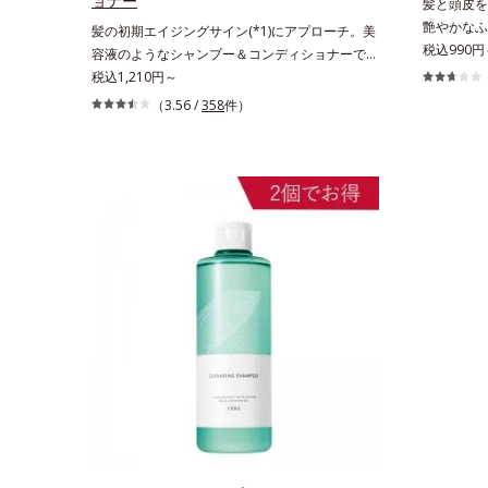
ョナー
髪と頭皮を
艶やかなふ
髪の初期エイジングサイン(*1)にアプローチ。美
目立つ」「
税込990円
容液のようなシャンプー＆コンディショナーで触
い」という
れていたくなるうるツヤ髪へ。「髪のうねりが気
税込1,210円～
リファイニ
になる」「乾燥してパサつく」「なんとなくまと
（3.56 /
358
件）
グケア(*
まらない」といった髪の初期エイジングサイン
す。地肌と
(*1)にアプローチする、オルビスのモイストセラ
成分(*2
ムシリーズ。まるでスキンケアアイテムのように
ドボタニカ
美容液成分(*2)を6つも配合。保水してうるおい
んわりボリ
を逃さない成分と、深く浸透してうるおいで満た
で納得でき
す成分で、髪も地肌も贅沢にケアします。さらに
*1 年齢
うるおいを行き渡らせる浸透力と、うるおいをキ
分
ープする保水力を誇る新技術を採用。髪のうねり
を抑え、スタイリングのしやすい、ずっと触れて
いたくなるうるツヤ髪へと導きます。ヒノキ、ラ
ベンダー、ゼラニウムによるリフレッシュアロマ
の香りで、バスルームがここちよいリラックス空
間に。*1 うねり、パサつき*2 保湿成分