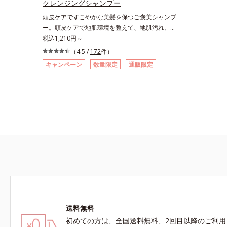
クレンジングシャンプー
頭皮ケアですこやかな美髪を保つご褒美シャンプ
ー。頭皮ケアで地肌環境を整えて、地肌汚れ、ニ
オイ、ベタつきなどの夏の頭皮3大悩みをスッキ
税込1,210円～
リ解消するシャンプーです。シリコンフリー、ア
（4.5 /
172
件）
ミノ酸系洗浄成分を使用し、さらに吸着型ヒアル
キャンペーン
数量限定
通販限定
ロン酸(*1)や3種の植物由来エキスなども配合し
た、やさしい使用感。汚れをしっかり落としなが
らも必要なうるおいを与えて、すこやかな地肌と
ふんわりとした美髪を保ちます。メントール(*2)
配合で地肌もスッキリ。*1 ヒアルロン酸ヒドロ
キシプロピルトリモニウム配合＝地肌にうるおい
ベールで包み込む保湿成分*2 清涼成分
送料無料
初めての方は、全国送料無料、2回目以降のご利用