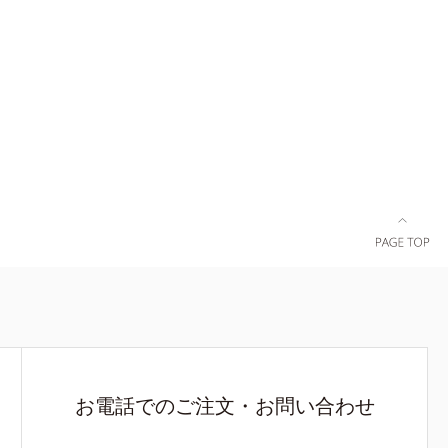
K、アルテロモナス発酵エキス（微生物由来）、
ルエーテル＝
イワベンケイ根エキス（植物由来）＝頭皮にうる
りやすく整
おいを与える保湿成分*3 PPG-3カプリリルエー
テル＝毛髪の水分・油分を保ち、髪をまとまりや
すく整える成分
お電話でのご注文・お問い合わせ