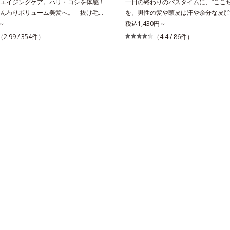
エイジングケア。ハリ・コシを体感！
一日の終わりのバスタイムに、”ここち
んわりボリューム美髪へ。「抜け毛が
を。男性の髪や頭皮は汗や余分な皮脂
ボリュームがない」「ハリ・コシがな
～
ードワックスやスプレーなど性質が異
税込1,430円～
年齢による3大髪悩みには、スカルプ
たまりやすい環境にあります。「フォ
（2.99 /
354
件）
（4.4 /
86
件）
ングシリーズを！髪と地肌をエイジン
ンジング成分(*1)」を採用すること
1)する、オルビスの頭皮ケアシリーズで
に負担をかけずに化学成分による汚れ
髪をすこやかに保つ「3Dプロテクト
で落とす設計のシャンプーを実現しま
)」と、うるおったツヤ髪に導く「ブレン
た、うるおいを与える「バイオモイス
ルエキス(*2)」を配合。艶やかな、ふ
(*2)」を配合することで、頭皮の油
ューム美髪へ導きます。翌朝の手ぐし
ランスを整え、髪と頭皮をすこやかに
る、褒められ髪をご体感ください。
さらにコンディショナーには髪の1本
に応じたお手入れのこと *2 保湿成
な膜で包み込む「プレスタイリング成分
採用し、コーティング効果により夜に
えた髪の形状をキープしやすい状態に
イリングしやすい髪へ導きます。深呼
る爽やかでやさしいグリーン＆ハーブ
毎日をタフに頑張る男性の心を解きほ
*1 ラウリルグルコシド、ラウリン
セリル-10＝皮脂、スタイリング剤な
汚れを落とす成分*2 グリチルリチ
ルテロモナス発酵エキス（微生物由来
ンケイ根エキス（植物由来）＝頭皮に