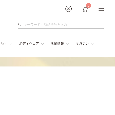
0
検
索
食品）
ボディウェア
店舗情報
マガジン