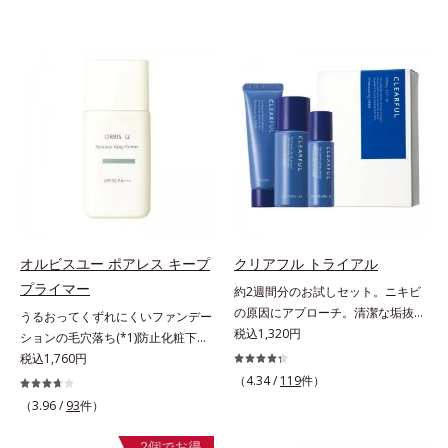
オルビスユー ポアレス キープ
クリアフル トライアル
プライマー
約2週間分のお試しセット。ニキビ
の原因にアプローチ。清潔な垢抜け
うるおってくずれにくいファンデー
肌(*1)へ。「ニキビをくり返してし
税込1,320円
ションの毛穴落ち(*1)防止化粧下
まう」「毛穴目立ちが気になる」
地。ファンデーションの毛穴落ち
税込1,760円
「マスク生活であごや口まわりのニ
(*1)防止化粧下地です。毛穴
（4.34 /
119
件）
キビが気になる」というお悩みに。
1/10000サイズのマイクロカバー成
（3.96 /
93
件）
くり返しニキビの根本原因「肌のバ
分(*2)が毛穴をカバー。毛穴をフラ
リア機能の低下」と、肌悩み「毛穴
ットに整えてつるんとなめらかに。