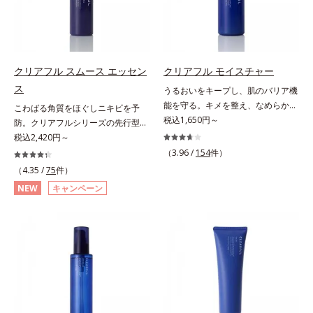
れをパワフルに吸着してすっきり落
うるおいをグンとアップ＆リッチな
とします。さらに浸透型ビタミンC
クリームのようにぴたっと密着。乾
誘導体(*4)が汚れを取り去った毛穴
燥による小ジワを目立たなく(*1)
を引きしめ、キメの整ったなめらか
し、つるんとしたハリ肌に仕上げま
な肌に洗い上げます。ツブツブ入り
す。むやみに隠すのではなくふわり
クリアフル スムース エッセン
クリアフル モイスチャー
のパウダーが泡立てネットのように
と光を拡散させ、メイク×スキンケ
ス
うるおいをキープし、肌のバリア機
空気を含ませるので、簡単に泡立て
アのW効果で軽やかな美肌を印象づ
能を守る。キメを整え、なめらかな
こわばる角質をほぐしニキビを予
られます。濃密うるおい泡を洗い流
けます。紫外線吸収剤フリーなのに
肌にするニキビ対策保湿液。「ニキ
税込1,650円～
防。クリアフルシリーズの先行型美
したあとは大人の肌もつっぱりにく
高SPF値、さらにスキンプロテクト
ビをくり返してしまう」「毛穴目立
容液。くり返しニキビの根本原因と
税込2,420円～
く、使うたびに毛穴の目立ちにくい
複合成分(*3)が、ブルーライト、紫
ちが気になる」「マスク生活であご
毛穴の両方にアプローチする、薬用
（3.96 /
154
件）
肌(*5)を目指せます。性別問わずお
外線、大気中の微粒子汚れなどの外
や口まわりのニキビが気になる」と
ニキビスキンケア「クリアフルシリ
使いいただけるので、ご夫婦やカッ
（4.35 /
75
件）
的ダメージから肌表面をガードしま
いうお悩みに。くり返しニキビの根
ーズ」の先行型美容液です。こわば
プルでシェアするのもおすすめ。デ
す。【カバー効果】保湿性凹凸カバ
NEW
キャンペーン
本原因「肌のバリア機能の低下」
った角質をやわらかくほぐし、毛穴
コルテやヒップなど、ボディのザラ
ー複合成分(*4)肌悩みが気になる時
と、肌悩み「毛穴の目立ち」の両方
詰まりの起こりにくいなめらかな肌
つきが気になるところにもお使いい
でも、ただ隠すだけでなく、乾きや
にWでアプローチする、薬用ニキビ
へ。化粧水の肌なじみをサポート
ただけます。*1 プロテアーゼ、パ
すい肌にうるおいを届けながら、光
対策スキンケアシリーズです。5種
し、すっとなじむ素直な肌を目指し
パイン、リパーゼ配合＝洗浄成分*2
拡散効果で乾燥小ジワや毛穴もカバ
の和漢植物由来成分とコラーゲンが
ます。またクリアフルシリーズに配
皮脂吸収成分*3 自社品*4 パルミチ
ーします。【ラスティング効果】皮
肌をいたわりながらうるおいを与
合されているのと同じ、5種の和漢
ン酸アスコルビルリン酸3Na配合＝
脂選択テカリ防止成分(*5)テカリの
え、バリア機能を維持。ニキビがで
植物由来成分や「ナノVCショット
肌を引き締め、キメを整える成分*5
主成分を選択的に吸収し、うるおい
きにくい肌を目指します。さらにビ
カプセル」を採用。化粧水前に塗る
皮脂・汚れの除去による
はしっかり残すことでカバー力を保
タミンC誘導体をはじめとした5種