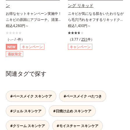
セル」を配合。カプセルが浸透して
「ナノVCショットカプセル」を配
ン
ング リキッド
から成分を放出する特殊技術によっ
合。カプセルが浸透してから成分を
お得なセットキャンペーン実施中！
ニキビが気になる肌をいたわりなが
て、高い浸透力(*2)と安定性を実
放出する特殊技術によって、高い浸
ニキビの原因にアプローチ。清潔な
ら毛穴汚れをオフするリキッドクレ
現。毛穴の目立ちをしっかりケア
透力(*2)と安定性を実現。毛穴の目
垢抜け肌(*1)へ。「ニキビをくり返
税込4,280円～
ンジング。ニキビにお悩みの肌をい
税込1,430円～
(*3)して、ゆらぎやすいニキビ肌
立ちをしっかりケア(*3)して、ゆら
してしまう」「毛穴目立ち(*2)が気
たわりながら、メイクをしっかりオ
を、みずみずしい清潔な垢抜け肌
ぎやすいニキビ肌を、みずみずしい
になる」「マスク生活であごや口ま
フするリキッドクレンジングです。
(*4)へと導きます。たっぷりの保湿
（-.-- / -件）
清潔な垢抜け肌(*4)へと導きます。
（3.77 /
251
件）
わりのニキビが気になる」というお
ファンデーション、ポイントメイク
成分で低刺激。敏感肌の方にもお使
たっぷりの保湿成分で低刺激。敏感
NEW
キャンペーン
キャンペーン
悩みに。くり返しニキビの根本原因
などの個々の汚れに対応する洗浄成
いいただけます(*5)。*1 テトラ2-ヘ
肌の方にもお使いいただけます
通販限定
「肌のバリア機能の低下」と、肌悩
分が、何度も肌をこすらなくてもメ
キシルデカン酸アスコルビル、天然
(*5)。*1 テトラ2-ヘキシルデカン酸
み「毛穴の目立ち」の両方にWでア
イク汚れをするんと落とします。ニ
ビタミンE、イノシット、フィチン
アスコルビル、天然ビタミンE、イ
プローチする、薬用ニキビ対策スキ
キビの原因となる毛穴の詰まりとメ
酸、ユズセラミド、スフィンゴ糖脂
ノシット、フィチン酸、ユズセラミ
関連タグで探す
ンケアシリーズです。5種の和漢植
イク汚れにピタッと密着して落とす
質*2 角層内*3 うるおいによりキメ
ド、スフィンゴ糖脂質*2 角層内*3
物由来成分とコラーゲンが肌をいた
「毛穴クリア処方(*)」を採用。さら
を整えて毛穴を目立たなくする*4
うるおいによりキメを整えて毛穴を
わりながらうるおいを与え、バリア
にオルビスのニキビ対策スキンケア
洗浄による汚れの除去*5 すべての
目立たなくする*4 洗浄による汚れ
機能を維持。ニキビができにくい肌
「クリアフルシリーズ」と共通の成
方に皮膚刺激がおきないというわけ
の除去*5 すべての方に皮膚刺激が
#ベースメイク スキンケア
#ベースメイク べたつき
を目指します。さらにビタミンC誘
分も配合し、クリアな肌へ。肌への
ではありません※敏感肌対象パッチ
おきないというわけではありません
導体(*3)と5種の整肌成分(*4)から成
摩擦を軽減させるための厚みのある
テスト済（すべての人に皮膚刺激が
※敏感肌対象パッチテスト済（すべ
る「ナノVCショットカプセル(*5)」
#ジェル スキンケア
#日焼け止め スキンケア
テクスチャーと、たっぷり40％のう
おきないというわけではありませ
ての人に皮膚刺激がおきないという
を配合。カプセルが浸透(*6)してか
るおい成分、植物由来の洗浄成分も
ん）※弱酸性
わけではありません）
ら成分を放出する特殊技術によっ
配合し、繊細な肌をやさしく洗い上
#クリーム スキンケア
#モイスチャー スキンケア
て、高い浸透力(*6)と安定性を実
げます。* 皮脂やメイクの油となじ