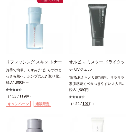
の目立ち」の両方にWでアプローチ
ファンデが毛穴に落ちる隙をつくら
する、薬用ニキビ対策スキンケアシ
ず、メイクのりがUPします。水分
リーズです。5種の和漢植物由来成
と皮脂のバランスを整え、乾燥＆ベ
分とコラーゲンが肌をいたわりなが
タつきレスに。さらに毛穴周りの肌
らうるおいを与え、バリア機能を維
にうるおいを与え、キュッと引き締
持。ニキビができにくい肌を目指し
め＆ハリ感をUPさせます。また皮
ます。さらにビタミンC誘導体をは
脂を感知するとギュッと固まる膜を
じめとした5種の整肌成分(*2)から
採用。ファンデーションのくずれや
成る「ナノVCショットカプセル」
毛穴落ちを防ぎ、キレイが長持ちし
を配合。カプセルが浸透してから成
ます。軽やかにのびるリキッドが肌
リフレッシング スキン トナー
オルビス ミスター ドライタッ
分を放出する特殊技術によって、高
にほわっとべールをかけて、肌キメ
チ UVジェル
片手で簡単。くすみ(*1)知らずのま
い浸透力(*3)と安定性を実現。毛穴
がふっくら整うかのよう(*3)。つっ
っさら肌へ。ポンプ式ふき取り化粧
“塗るあぶらとり紙”発想。サラサラ
の目立ちをしっかりケア(*4)して、
ぱらないここちよい密着感で、さま
水。くすみ(*1)知らずのまっさら肌
税込1,980円～
素肌感続くベタつきやすい大人男性
ゆらぎやすいニキビ肌を、みずみず
ざまなタイプのファンデと併用でき
へ。洗顔後すぐの肌に使う、ポンプ
肌のための日焼け止めジェル。メン
税込1,980円
しい清潔な垢抜け肌(*1)へと導きま
ます。毛穴が気になる箇所への部分
式のふき取り化粧水です。ポンプ式
ズブランド「オルビス ミスター」
（4.53 /
119
件）
す。たっぷりの保湿成分で低刺激。
使いもOK。*1 ファンデーションが
だから簡単。片手でぷしゅっと押す
の日焼け止めです。SPF50+・
敏感肌の方にもお使いいただけます
くずれて毛穴に落ちること*2 酸化
（4.52 /
107
件）
キャンペーン
通販限定
だけでコットンに含ませられます。
PA++++で紫外線からしっかりガー
(*5)。L＝さっぱりタイプ（ニキビ
チタン配合＝カバー力向上成分*3
コットンで肌をふき取ると、植物由
ド。顔にもからだにも使え、クレン
のできやすい肌・超脂性肌～普通
メイク効果による
来AHA(*2)が古い角質をやわらかく
ジングは不要。通勤にも長時間のレ
肌）M＝しっとりタイプ（ニキビの
し、手強い汚れも落としやすく。ク
ジャーにも、毎日手軽にお使いいた
できやすい肌・普通肌～乾性肌）*1
イックフィット成分(*3)がほぐれた