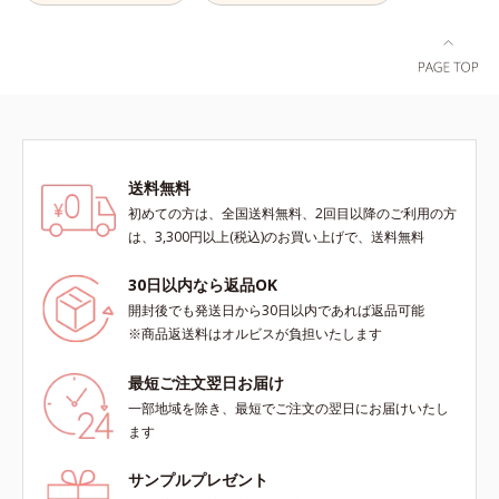
現。毛穴の目立ちをしっかりケア
み、毛穴の汚れを落とす処方
(*7)して、ゆらぎやすいニキビ肌
を、みずみずしい清潔な垢抜け肌
(*1)へと導きます。たっぷりの保湿
成分で低刺激。敏感肌の方にもお使
いいただけます(*8)。L＝さっぱり
タイプ（ニキビのできやすい肌・超
脂性肌～普通肌）M＝しっとりタイ
送料無料
プ（ニキビのできやすい肌・普通肌
初めての方は、全国送料無料、2回目以降のご利用の方
～乾性肌）*1 洗浄による汚れの除
は、3,300円以上(税込)のお買い上げで、送料無料
去*2 キメの乱れによる*3 テトラ2-
ヘキシルデカン酸アスコルビル配合
30日以内なら返品OK
＝整肌成分*4 天然ビタミンE、イノ
開封後でも発送日から30日以内であれば返品可能
シット、フィチン酸、ユズセラミ
※商品返送料はオルビスが負担いたします
ド、スフィンゴ糖脂質*5 テトラ2-
ヘキシルデカン酸アスコルビル、天
最短ご注文翌日お届け
然ビタミンE、イノシット、フィチ
一部地域を除き、最短でご注文の翌日にお届けいたし
ン酸、ユズセラミド、スフィンゴ糖
ます
脂質配合＝肌をなめらかに整える整
肌成分*6 角層まで*7 うるおいによ
サンプルプレゼント
りキメを整えて毛穴を目立たなくす