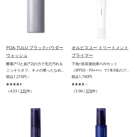
だけます。高いUVカット力を持つ
洗浄による汚れの除去*2 テトラ2-
角層の汚れを素早くなじませ、コッ
アイテムは本来多くのオイルが必要
ヘキシルデカン酸アスコルビル、天
トンで除去します。話題の美容成分
ですが、オルビス ミスターは少な
然ビタミンE、イノシット、フィチ
CICA(*4)のほか、高浸透ビタミン
いオイル(*1)でも多くのUVカット成
ン酸、ユズセラミド、スフィンゴ糖
C(*5)や高浸透セラミド(*6)配合で肌
分を抱え込む技術を採用しました。
脂質*3 角層内*4 うるおいによりキ
の水分量アップ。洗顔後の肌に使う
さらに皮脂吸着パウダー(*2)も配
メを整えて毛穴を目立たなくする*5
と後肌がやわらかくなり、くすみ知
合。ベタつきにくいみずみずしい使
すべての方に皮膚刺激がおきないと
らずのまっさら肌へ。メイクのり
用感で、塗ることでスキンケア後の
いうわけではありません※敏感肌対
POA-TULU ブラックパウダー
オルビスユー トリートメント
(*7)もよくなります。さわやかさ広
ようなサラサラ肌が続きます。大人
象パッチテスト済（すべての人に皮
ウォッシュ
プライマー
がるシトラスハーバルの香り。*1
男性の悩み、シミ(*3)とテカリ(*4)
膚刺激がおきないというわけではあ
酵素(*1)と炭(*2)の力で毛穴汚れを
下地×美容液効果×UVカット
乾燥による*2 クエン酸配合＝角層
の両方に応えるアイテムです。*1
りません）※弱酸性（ローション・
ごっそりオフ。キメの整ったなめら
（SPF50・PA+++）で1本3役のプラ
柔軟成分*3 イソペンチルジオール
自社比較*2 アクリレーツコポリマ
モイスチャーのみ）アレルギーテス
か肌へ。酵素(*1)と炭(*2)の力で毛
税込1,270円～
イマー。凹凸をつるんとなめらかに
税込1,760円
配合＝保湿成分*4 ツボクサ葉エキ
ー配合＝化粧持ち向上成分*3 日焼
ト済＝全ての方にアレルギーが起こ
穴汚れをしっかり落とす、パウダー
(*1)整え、化粧ノリUPの高機能化粧
ス配合＝保湿成分*5 パルミチン酸
けによるシミ予防*4 皮脂吸着によ
らないということではありません。
タイプの酵素洗顔料です。皮脂やた
下地。“塗るたび高まる、素肌の美
アスコルビルリン酸3Na配合＝保湿
（4.53 /
235
件）
るテカリ防止
（3.96 /
378
件）
ノンコメドジェニックテスト済＝す
んぱく質と汚れが溜まって角栓にな
しさ” 肌本来の美しさを引き出す
成分*6 セラミドNP、セラミド
べての人にコメド（ニキビのもと）
ると、毛穴に詰まって毛穴の開き＆
『オルビスユー』発想で、乾燥によ
NG、セラミドAP配合＝保湿成分*7
ができないというわけではありませ
目立ちの原因に。普段の洗顔(*3)で
る小ジワをカバーしてハリ肌に整え
汚れを落とすことによる
ん。
は落としにくい汚れは、酵素洗顔料
る高機能化粧下地毛穴や小ジワの凹
で落としましょう。3種の酵素がた
凸をつるんとなめらかに(*1)。スキ
んぱく質や皮脂を溶かして分解。炭
ンケア発想の化粧下地です。保湿成
が無数の毛穴に入り込み、溶けた汚
分が肌全層(*2)に働きかけて、肌の