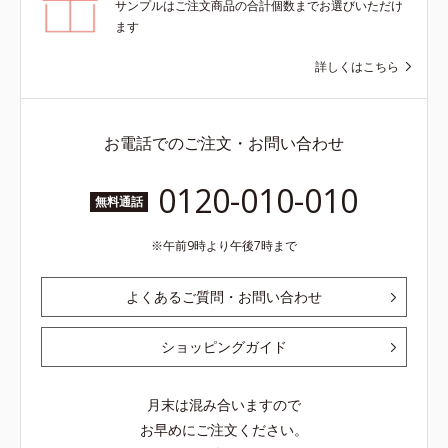
サンプルはご注文商品の合計個数までお選びいただけ
る*8 すべての方に皮膚刺激がおき
ます
ないというわけではありません※敏
感肌対象パッチテスト済（すべての
詳しくはこちら
人に皮膚刺激がおきないというわけ
ではありません）※弱酸性（ローシ
ョン・モイスチャーのみ）
お電話でのご注文・お問い合わせ
0120-010-010
無料通話
午前9時より午後7時まで
よくあるご質問・お問い合わせ
ショッピングガイド
月末は混み合いますので
お早めにご注文ください。