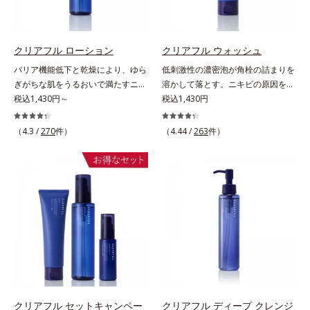
だけの簡単ケアで、ゴワつきや肌荒
ちます。*1 メイク効果による*2 角
の整肌成分(*1)から成る「ナノVCシ
れ、ニキビを予防します。【ご使用
層の範囲内*3 スキンプロテクト※
ョットカプセル」を配合。カプセル
ステップ】洗顔の後、化粧水の前に
複合成分配合＝肌を保護し、乾燥を
が浸透してから成分を放出する特殊
お使いいただく先行型美容液です。
防ぐ複合成分 ※ ビルベリー葉エ
クリアフル ローション
クリアフル ウォッシュ
技術によって、高い浸透力(*2)と安
※敏感肌対象パッチテスト済（すべ
キス、タベブイアインペチギノサ樹
バリア機能低下と乾燥により、ゆら
低刺激性の濃密泡が角栓の詰まりを
定性を実現。毛穴の目立ちをしっか
ての人に皮膚刺激がおきないという
皮エキス*4 グリセリルグルコシド
ぎがちな肌をうるおいで満たすニキ
溶かして落とす。ニキビの原因を残
りケア(*3)して、ゆらぎやすいニキ
わけではありません）※アレルギー
（保湿成分）、（ジメチコン／ビニ
ビ対策化粧水。「ニキビをくり返し
税込1,430円～
さないクリアな肌に洗い上げる洗顔
税込1,430円
ビ肌を、みずみずしい清潔な垢抜け
テスト済＝全ての方にアレルギーが
ルジメチコン）クロスポリマー、ジ
てしまう」「毛穴目立ちが気にな
料。「ニキビをくり返してしまう」
肌(*4)へと導きます。たっぷりの保
おきないということではありません
メチコン（カバー成分）*5 アクリ
る」「マスク生活であごや口まわり
「毛穴目立ちが気になる」「マスク
湿成分で低刺激。敏感肌の方にもお
※ノンコメドジェニックテスト済＝
（4.3 /
270
件）
（4.44 /
263
件）
レーツコポリマー
のニキビが気になる」というお悩み
生活であごや口まわりのニキビが気
使いいただけます(*5)。*1 テトラ2-
すべての人にコメド（ニキビのも
に。くり返しニキビの根本原因「肌
になる」というお悩みに。くり返し
ヘキシルデカン酸アスコルビル、天
と）ができないというわけではあり
のバリア機能の低下」と、肌悩み
ニキビの根本原因「肌のバリア機能
然ビタミンE、イノシット、フィチ
ません
「毛穴の目立ち」の両方にWでアプ
の低下」と、肌悩み「毛穴の目立
ン酸、ユズセラミド、スフィンゴ糖
ローチする、薬用ニキビ対策スキン
ち」の両方にWでアプローチする、
脂質*2 角層内*3 うるおいによりキ
ケアシリーズです。5種の和漢植物
薬用ニキビ対策スキンケアシリーズ
メを整えて毛穴を目立たなくする*4
由来成分とコラーゲンが肌をいたわ
です。5種の和漢植物由来成分とコ
洗浄による汚れの除去*5 すべての
りながらうるおいを与え、バリア機
ラーゲンが肌をいたわりながらうる
方に皮膚刺激がおきないというわけ
能を維持。ニキビができにくい肌を
おいを与え、バリア機能を維持。ニ
ではありません※敏感肌対象パッチ
目指します。さらにビタミンC誘導
キビができにくい肌を目指します。
テスト済（すべての人に皮膚刺激が
体をはじめとした5種の整肌成分
さらにビタミンC誘導体をはじめと
おきないというわけではありませ
(*1)から成る「ナノVCショットカプ
した5種の整肌成分(*1)から成る
ん）※弱酸性
クリアフル セットキャンペー
クリアフル ディープ クレンジ