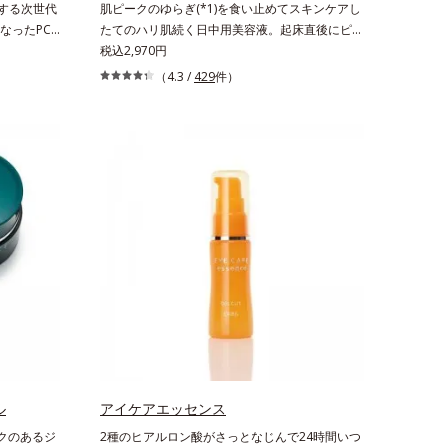
放する次世代
肌ピークのゆらぎ(*1)を食い止めてスキンケアし
ベースによる当社調べ）*2 うるおい不足など
なったPC
たてのハリ肌続く日中用美容液。起床直後にピー
*3 お手入れのファーストステップのこと*4
イス。現代
クを迎え、夕方から夜にかけて徐々にダウンする
税込2,970円
細胞間脂質に類似した構造*5 保湿成分
）になんと
ハリのバイオリズムに着目した、オルビスユーシ
（4.3 /
429
件）
というデータ
リーズの日中用美容液です。クチナシエキス配合
発する“ブ
のハリバリアエンハンサーが、肌の内側(*2)から
キメの乱れ
バリア機能にアプローチして、うるおいをキー
下してしま
プ。さらに紫外線・近赤外線・大気汚染(*3)をカ
しまう原因
ットする成分を配合しており、外的刺激から肌を
タルダメー
守ります。肌の内側(*2)と外側、両方からのWア
ジ(*1)ク
プローチでゆらぎ(*1)を食い止め、夕方にかけて
ライトを浴び
ダウンしていくハリの低下を予防。朝の“ピーク
、スターフ
肌”が長時間続きます。UVカット効果と肌をトー
5)配合で、
ンアップさせる効果(*4)があり、朝のメイク前の
ーチ。さら
スキンケアにぴったり。オイルカットでベタつか
Pを目指し
ないので、すぐにメイクが始められます。*1 乾
た。引き上
燥など *2 角層内 *3 ちり・ほこり等 *4 メイク
状のV字ア
アップ効果による
レクトにケ
が肌にピタッ
ル
アイケアエッセンス
します。新発
クのあるジ
2種のヒアルロン酸がさっとなじんで24時間いつ