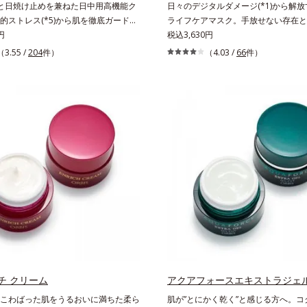
と日焼け止めを兼ねた日中用高機能ク
日々のデジタルダメージ(*1)から解
的ストレス(*5)から肌を徹底ガード。
ライフケアマスク。手放せない存在と
いたハリ不足、うるおい低下に先端科
円
やスマートフォンなどのデジタルデバ
税込3,630円
)でアプローチするエイジングケア(*2)
人のライフスタイルでは、1日（平日
（3.55 /
204
件）
（4.03 /
66
件）
弾むような若々しい肌を目指します。
平均約11.2時間(*2)も使用している
(*3) ヒビスエキスとHSP（ヒートショック
も。PCやスマートフォンの液晶画面が
）(*4)の合わせ技で、目元、フェイス
ルーライト”を浴び続けると、乾燥や
、年齢を重ねるにつれハリ不足、うる
が引き起こされ、肌のバリア機能が低
感じやすい部位に働きかけ、ハリ感の
います。また、肌のハリ感が失われて
きます。さらに、水でも油でもない第
にもなります。そこでオルビスはデジ
ven wateroil（イーブンワテロイル）
ジの根本原因に着目。「デバイスダメー
ことにより、水でも油でも実現できな
リアエキス(*3)」を配合し、ブルー
濃密なうるおい感”と“ベタつかない”、
ても揺らぎにくい肌へ整えます。また
つの感触の両立に成功。ごわつく年齢
ルーツ葉エキス(*4)、ヘスベリジン(*
整え、未体験の肌感触を叶えます。
ほうれい線やフェイスラインにアプロ
 年齢に応じたお手入れ *3 D.N.A.＝
に月桃葉エキス(*6)配合で肌のハリU
ew Approach*4 HSP含有酵母エキス＝保
ます。マスクシートにもこだわりまし
 紫外線や乾燥など
げるのに最適なオルビスオリジナル形
タッチメントで、たるみエリアをダイ
チ クリーム
ア(*7)。ストレッチ性の高いシート
アクアフォースエキストラジェ
と密着し、むくみにアプローチ(*7)
こわばった肌をうるおいに満ちた柔ら
肌が”とにかく乾く”と感じる方へ。コ