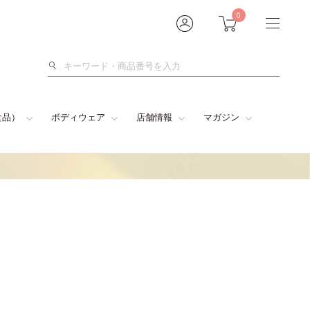
0
検
索
食品）
ボディウェア
店舗情報
マガジン