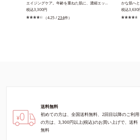
エイジングケア。年齢を重ねた肌に、濃縮エッセ
かな肌へと
ンスがさらにワンランク上のエイジングケア(*)
税込3,300円
ム。うるお
税込3,63
を。ハリ、ツヤを集中ケアする保湿成分・ローヤ
グケア(*
（4.25 /
234
件）
ルゼリーとコラーゲンをリッチに配合。みずみず
乾いてしま
しい感触の美容液が角層のすみずみまで浸透し、
ドを極小の
肌はもっちり、やわらか。角層への浸透を高める
包した3大
には、化粧水で整えた後、保湿ジェルを使用する
透型コラーゲ
前に使うのが効果的。より積極的な集中エイジン
透(*4)
グケアで、もっちりとした、つややかな肌に出合
ます。さら
えます。* 年齢に応じたお手入れのこと
まうハリ・
ックス(*
しい使いご
らかくもっ
導きます。
コラーゲン
アルテアエ
送料無料
る保湿成分
初めての方は、全国送料無料、2回目以降のご利用
の方は、3,300円以上(税込)のお買い上げで、送料
無料