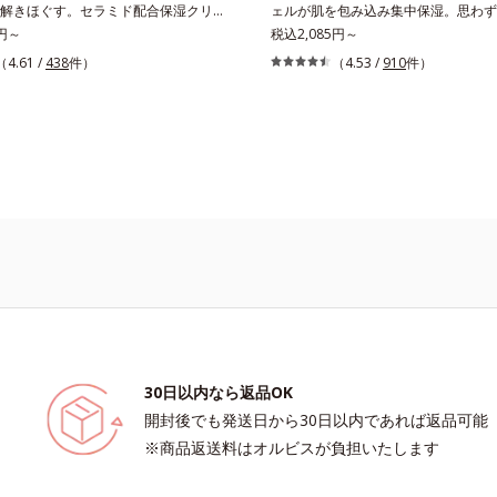
想(*8)のスキンVウェアで、日々のデ
解きほぐす。セラミド配合保湿クリー
ェルが肌を包み込み集中保湿。思わず
ージから解放。デバイスとの新しい付
い続く柔らかな肌へ整える、エイジン
0円～
るような弾力のあるもち肌へ。毎日当
税込2,085円～
を、オルビスが提案します。*1 肌の
1)保湿クリームです。塗っても塗っても
うに繰り返しているスキンケア。「バ
（4.61 /
438
件）
（4.53 /
910
件）
の乱れ*2 2019年9月実施 グループ
う肌へセラミドを届けるため、セラミ
おっている！」と思っても、乾きを感
より抜粋（N＝20代後半：3人、30代
ナノサイズにカプセル化しました。内
本当にありませんか？うるおいが表面
人、30代後半：4人、40代前半：1人）
保湿成分＝ローヤルゼリーエキス・浸
届いていない、その場限りのうるおい
燥によるくすみ、キメの乱れをケアす
ン(*2)・エラスチン(*3)とともに浸
深部は水分不足に陥りがち。変化を早
湿成分＝ビルベリー葉エキス*4 植物
し、うるおいに満ちた状態が続く肌へ整え
めるためにも、角層深部へのたっぷり
＝ゴレンシ葉エキス*5 乾燥による肌
に年齢肌がうるおいとともに失ってし
要です。アクアフォースエキストラジ
ケアする保湿成分＝グルコシルヘスペ
弾力に、モイストエンリッチコンプレ
クのあるジェルが肌になめらかに溶け
肌にうるおいとハリを与える植物性保
5）がアプローチ。ベタつかずみずみず
おいの膜でラップ。乾く予感を遠ざけ
ットウ葉エキス*7 物理的効果による*
こちでこわばった肌を解きほぐし、柔
触れたくなるようなもちもち肌が続き
内
ちりしたクリームならではの極上肌へ
*1 年齢に応じたお手入れ*2 加水分解
*3 加水分解エラスチン*4 角層内*5
キス＝肌にうるおいと柔らかさを与え
30日以内なら返品OK
開封後でも発送日から30日以内であれば返品可能
※商品返送料はオルビスが負担いたします