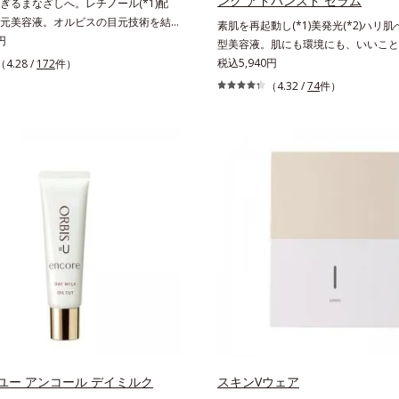
ング アドバンスド セラム
ぎるまなざしへ。レチノール(*1)配
元美容液。オルビスの目元技術を結集
素肌を再起動し(*1)美発光(*2)ハリ
みなぎるまなざしへ。レチノール(*1)
円
型美容液。肌にも環境にも、いいこと
美容液です。目元悩みをマルチにケア
「CLEANENCE（クリーンエンス）
税込5,940円
（4.28 /
172
件）
ールと、ハリ感をサポートするペプチ
は、まっさらな素肌と地球へのやさし
（4.32 /
74
件）
の2種の成分が深いうるおいを与え、湧き
された花や実、副産物など、本来は廃
なハリ感を呼び覚まします。ハリ膜が
ずだった原料や資源を「アップサイク
、肌表面にピン！としたハリ感を与
ま再利用するのではなく、商品として
疑似セラミド(*3)が角層の隙間に浸透
めるような加工を行う）」。不要とさ
夜のスキンケアの最後にプラスすることで
生まれ変わらせて新しいパワーを引き
小ジワを目立たなくし、ハリ感みなぎ
エンスの力でまっさらな素肌へと導く
指します。*1 レチノール配合＝保湿
ューティブランドです。
パルミトイルトリペプチド－5配合＝保湿
ラウロイルグルタミン酸ジ（フィトステ
チルドデシル）配合＝保湿成分*4 角層
ユー アンコール デイミルク
スキンVウェア