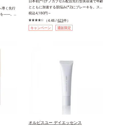
日本初(*1)ナノカプセル配合先行型美容液で年齢
とともに加速する肌悩み(*2)にブレーキを。スキ
肌へ導く先行
ンケアの打ち止め感に。年齢とともに加速する肌
税込4,180円～
を——。
悩み(*2)にブレーキをかけ、化粧水前の土台(*3)
」が目指すの
（4.48 /
623
件）
づくりで、うるおいに満ち満ちた内側から弾むよ
さ。間引き
キャンペーン
通販限定
うなハリ肌へ。化粧水は二度塗りしないと不
棄されるは
安…。いろいろケアしているのに、あと一歩肌悩
ル（そのま
みが晴れない…。そんな大人の肌悩みにアプロー
の価値を高
チする先行型美容液です。日本初(*1)、毛穴約
れるものを
1/1000ナノサイズの極小カプセルの表面は肌に
出し、サイ
なじみやすい構造(*4)。内包した美容成分(*5)の
クリーンビ
浸透をサポートし、角層すみずみをうるおいで満
たします。さらに“うるおいの通り道”を作って化
粧水のなじみ感をUP。化粧水前に使うことで、
普段の化粧水の手ごたえをより実感できる、しっ
とり整った肌状態へ。化粧水前に2プッシュ使う
だけで、うるおいのすき間にぐんぐん入り込み、
うるおいで満ち満ちたハリのある美肌へと整えま
す。*1 クチナシ果実エキス、ハトムギ種子エ
キス、ユズ果実エキス、水添レシチン、フィトス
テロールズ、（Ｃ１２－２０）アルキルグルコシ
オルビスユー デイエッセンス
ドの組み合わせが初（2023年4月 Mintel社データ