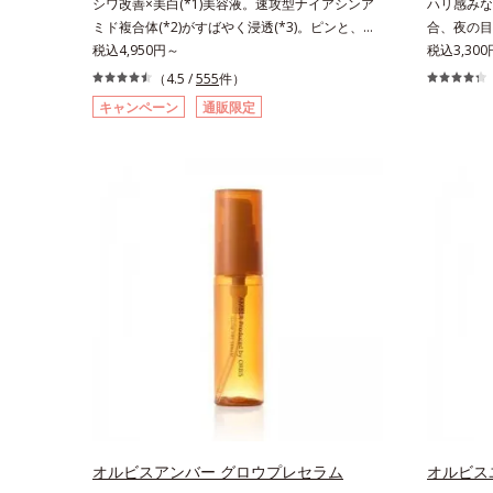
シワ改善×美白(*1)美容液。速攻型ナイアシンア
ハリ感みな
ミド複合体(*2)がすばやく浸透(*3)。ピンと、パ
合、夜の目
ッと。大人の肌にハリ感を。シワ改善×美白(*1)
税込4,950円～
し、ハリ感
税込3,300
美容液。ポーラ化成 研究所の独自研究で見出し
配合の目元
（4.5 /
555
件）
た、速攻型ナイアシンアミド複合体(*2)と浸透サ
するレチノ
キャンペーン
通販限定
ポート成分(*4)を配合。シワ改善・美白の有効成
ド(*2)
分「ナイアシンアミド」の浸透スピードがアップ
上がるよう
(*5)し、浸透しにくい大人肌の深く(*3)まで素早
のび広がり
く届けます。真皮のコラーゲン産生を促進し、年
え、さらに
齢とともに刻まれる深い悩みのシワを改善しなが
(*4)。
ら、過剰なメラニン生成を防ぎ未来のシミ・ソバ
乾燥による
カスを予防します。さらに独自研究に基づいた浸
る目元を目
透型ハリ保湿成分(*6)で大人肌にハリ感をプラ
成分*2 
ス。するっと伸び広がるテクスチャーで、"顔全
成分*3 
体にご使用いただける設計"。見えているシワは
リル/オク
もちろん、自分では気づきにくい死角のシワの改
まで
善にも効果を発揮します。*1 メラニンの生成を
抑え、シミ・ソバカスを防ぐ*2 ナイアシンアミ
ド（有効成分）、水添大豆リン脂質、フィトステ
ロール、水（基剤）、BG（保湿）*3 角層まで*4
K石けん素地、ホホバアルコール、トリステアリ
オルビスアンバー グロウプレセラム
オルビス
ン酸デカグリセリル（基剤）*5 角層の範囲内に