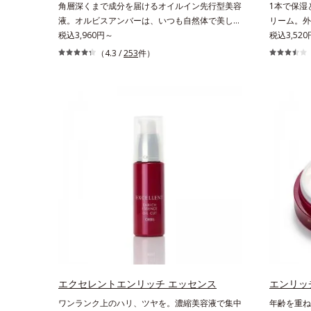
角層深くまで成分を届けるオイルイン先行型美容
1本で保湿
おける自社従来品処方との比較*6 ドクダミエキ
液。オルビスアンバーは、いつも⾃然体で美しく
リーム。外
ス、シクロヘキサンジカルボン酸ビスエトキシジ
ありたいと願う⼤⼈世代に寄り添うブランドで
税込3,960円～
諦めかけて
税込3,520
グリコール（保湿）＜使用量目安＞パール1粒程
す。年齢印象研究に基づいた肌サイエンスで、複
学ケア(*1
（4.3 /
253
件）
度＜ご使用ステップ＞洗顔料 ⇒ 化粧水 ⇒ ザ リ
合的なお悩みにアプローチ。大人世代の肌に向き
シリーズ。
ンクルセラム ⇒ 保湿液＜1商品あたりの使用回
合い、手軽なお手入れで賢いケアを。ライフスタ
D.N.A.
数＞通常サイズ：約90回（1.5ヵ月程度）ラージ
イルになじむ、若々しい印象(*1)作りのサポート
プロテイン
サイズ：約180回（3ヵ月程度）各商品の詳しい
をします。オルビスアンバー グロウプレセラム
ラインなど
情報は商品ページをご覧ください。・BEAUTY夏
オイルイン先⾏型美容液「オルビスアンバー グ
おい低下を
祭りは、こちら
ロウプレセラム」は、オイル成分(*2)が肌に素早
ある肌へ導
くなじみ、肌をやわらかくしながら角層まで浸
3の成分、e
透。ADセラミドミックスが肌をすこやかに整
を配合する
え、うるおいを蓄える肌へと導きます。洗顔後す
かった、“
ぐに使うことで、あとのオールインワンクリーム
相反する2
の肌なじみを高め、うるおいとツヤのある肌を叶
肌を柔肌に
えます。*1 肌にハリを与え若々しい印象*2
*1 保湿*2
スクワラン、トリ（カプリル酸／カプリン酸）グ
Daily N
リセリル＝肌をやわらかくほぐす複合成分
湿成分*5
エクセレントエンリッチ エッセンス
エンリッ
ワンランク上のハリ、ツヤを。濃縮美容液で集中
年齢を重ね