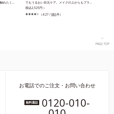
ジタルダメ
触れたくな
でもうるおい目元ケア。メイクの上からもプラス
き合い方
たり前のよ
オンOK。「目元がカサつく、ハリがない、疲れ
税込2,525円～
乾燥、キメ
ッチリうる
て見える・・・」目元を見てドキッとした事はあ
（4.27 /
981
件）
インタビュー
じることは
りませんか？目元は顔の中で一番皮膚が薄く、と
前半：1
にだけしか
てもデリケート。乾燥しやすく、エイジングサイ
*3 肌の乾
では、角層
ンが最初に出やすい部分といわれています。アイ
る植物性保
めにくい止
ケアエッセンスは、メイク前にもメイクの上から
性保湿成分
の保湿が重
でも24時間使える美容液です。2種類のヒアルロ
のくすみを
ェルは、コ
ン酸が肌の外と内から贅沢保湿。肌に素早くなじ
リジン*6
込み、うる
み、ここちよく肌を整えます。無油分だからこそ
湿成分＝ゲ
て、思わず
実現できたべたつかない使いごこちで、つけた瞬
8 オルビス
ます。
間から、うるおいとハリ感のある肌へ。目元はも
ちろん、乾燥が気になる小鼻や口元などにもお勧
めです。
お電話でのご注文・お問い合わせ
0120-010-
無料通話
010