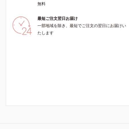
ドの組み合わせが初（2023年4月 Mintel社データ
無料
ベースによる当社調べ）*2 うるおい不足など
*3 お手入れのファーストステップのこと*4
最短ご注文翌日お届け
細胞間脂質に類似した構造*5 保湿成分
一部地域を除き、最短でご注文の翌日にお届けい
たします