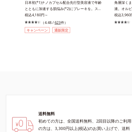
日本初(*1)ナノカプセル配合先行型美容液で年齢
角層深くま
バーナイト ブライトニング ジェルは、こちら・
おける自社
とともに加速する肌悩み(*2)にブレーキを。スキ
液。オルビ
クレンジングジェルは、こちら・プチシェイク
ス、シクロ
ンケアの打ち止め感に。年齢とともに加速する肌
税込4,180円～
ありたいと
税込3,96
は、こちら・ヘルシーリードプロテインは、こち
グリコール
悩み(*2)にブレーキをかけ、化粧水前の土台(*3)
す。年齢印
（4.48 /
623
件）
ら・コラーゲンゼリーは、こちら・コラーゲン
度＜ご使用
づくりで、うるおいに満ち満ちた内側から弾むよ
合的なお悩
リ フォース（ラ・フランス風味）は、こちら
ンクルセラ
キャンペーン
通販限定
うなハリ肌へ。化粧水は二度塗りしないと不
合い、手軽
数＞通常サ
安…。いろいろケアしているのに、あと一歩肌悩
イルになじ
サイズ：約
みが晴れない…。そんな大人の肌悩みにアプロー
をします。
情報は商品
チする先行型美容液です。日本初(*1)、毛穴約
オイルイン
祭りは、こ
1/1000ナノサイズの極小カプセルの表面は肌に
ロウプレセ
なじみやすい構造(*4)。内包した美容成分(*5)の
くなじみ、
浸透をサポートし、角層すみずみをうるおいで満
透。ADセ
たします。さらに“うるおいの通り道”を作って化
え、うるお
粧水のなじみ感をUP。化粧水前に使うことで、
ぐに使うこ
普段の化粧水の手ごたえをより実感できる、しっ
の肌なじみ
とり整った肌状態へ。化粧水前に2プッシュ使う
えます。*
だけで、うるおいのすき間にぐんぐん入り込み、
スクワラン
うるおいで満ち満ちたハリのある美肌へと整えま
リセリル＝
送料無料
す。*1 クチナシ果実エキス、ハトムギ種子エ
キス、ユズ果実エキス、水添レシチン、フィトス
初めての方は、全国送料無料、2回目以降のご利用
テロールズ、（Ｃ１２－２０）アルキルグルコシ
の方は、3,300円以上(税込)のお買い上げで、送料