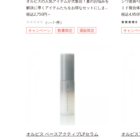
オルビスの人気アイテムが大集合！夏のお悩みを
シワ改善×
解決に導くアイテムたちをお得なセットにしまし
ミド複合体(
た。いよいよ夏本番！！今年は「BEAUTY 夏祭
税込2,750円～
ッと。大人
税込4,95
り」と銘打ち、毛穴、皮脂、UV対策など、この
美容液。ポ
（-.-- / -件）
時季のさまざまなお悩みに応えるスキンケアや、
た、速攻型
キャンペーン
数量限定
通販限定
キャンペ
お得なプチシェイクのセット、美肌を目指すイン
ポート成分
ナーケアのセットなど、夏におすすめしたいスペ
分「ナイア
シャルなセットを多数ご用意しました。中には非
(*5)し、
売品のマスクや、人気のヘアケアアイテムが入っ
く届けます
たセットも。素肌をたっぷりいたわって、暑さや
齢とともに
紫外線に負けず、夏を思いっきり楽しみましょ
ら、過剰な
う！8月10日までの期間限定、お一人様各1セッ
カスを予防
ト限定ですが、複数セットご購入いただけます。
透型ハリ保
お得なこの機会をどうぞお見逃しなく。各商品の
ス。するっ
詳しい情報は商品ページをご覧ください。・オル
体にご使用
ビスユー ドットシリーズは、こちら・オルビス
もちろん、
ザ リンクルセラムは、こちら・アドバンスド ブ
善にも効果
ライトニング セラムは、こちら・オルビス リン
抑え、シミ
クルブライトUVプロテクター Nは、こちら・オ
ド（有効成
ルビスユー フォーミングウォッシュは、こち
ロール、水
ら・オルビス ザ クレンジング オイルは、こち
K石けん素
オルビス ベースアクティブLPセラム
オルビス
ら・エッセンスインヘアミルクは、こちら・オー
ン酸デカグ