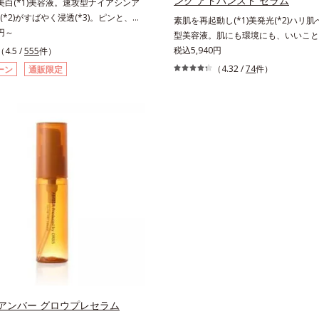
ング アドバンスド セラム
美白(*1)美容液。速攻型ナイアシンア
*2)がすばやく浸透(*3)。ピンと、パ
素肌を再起動し(*1)美発光(*2)ハリ
の肌にハリ感を。シワ改善×美白(*1)
0円～
型美容液。肌にも環境にも、いいこと
ーラ化成 研究所の独自研究で見出し
「CLEANENCE（クリーンエンス）
税込5,940円
（4.5 /
555
件）
ナイアシンアミド複合体(*2)と浸透サ
は、まっさらな素肌と地球へのやさし
（4.32 /
74
件）
ーン
通販限定
(*4)を配合。シワ改善・美白の有効成
された花や実、副産物など、本来は廃
シンアミド」の浸透スピードがアップ
ずだった原料や資源を「アップサイク
浸透しにくい大人肌の深く(*3)まで素早
ま再利用するのではなく、商品として
。真皮のコラーゲン産生を促進し、年
めるような加工を行う）」。不要とさ
刻まれる深い悩みのシワを改善しなが
生まれ変わらせて新しいパワーを引き
メラニン生成を防ぎ未来のシミ・ソバ
エンスの力でまっさらな素肌へと導く
します。さらに独自研究に基づいた浸
ューティブランドです。
湿成分(*6)で大人肌にハリ感をプラ
と伸び広がるテクスチャーで、"顔全
いただける設計"。見えているシワは
自分では気づきにくい死角のシワの改
を発揮します。*1 メラニンの生成を
・ソバカスを防ぐ*2 ナイアシンアミ
分）、水添大豆リン脂質、フィトステ
（基剤）、BG（保湿）*3 角層まで*4
地、ホホバアルコール、トリステアリ
アンバー グロウプレセラム
リセリル（基剤）*5 角層の範囲内に