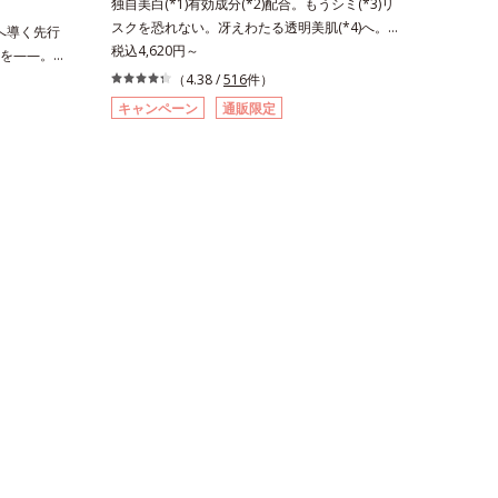
独自美白(*1)有効成分(*2)配合。もうシミ(*3)リ
スクを恐れない。冴えわたる透明美肌(*4)へ。先
肌へ導く先行
端肌科学が導く、透明感あふれる輝き(*4)へ。今
税込4,620円～
を——。
の自分の肌も未来の肌もあきらめない、自分史上
」が目指すの
（4.38 /
516
件）
最高の冴えわたる透明美肌(*4)を目指すには、美
さ。間引き
キャンペーン
通販限定
肌の阻害要因となるうるおい不足やシミを予防す
棄されるは
るお手入れを続けることが大切だと考えました。
ル（そのま
そこで、ポーラ・オルビスグループ独自の美白
の価値を高
(*1)有効成分「m-ピクセノール（デクスパンテノ
れるものを
ールW）」を配合。シミの原因になると考えられ
出し、サイ
る“メラニンの塊”を居座らせない(*1)、粉砕と排
クリーンビ
出サポート(*5)の2ステップでメラニンの蓄積を
抑え、シミ・ソバカスを防ぎます。さらに、「ア
ルテアネスレ(*6)」を配合し、うるおいに満ちた
自分本来の澄み渡るような透明感を目指します。
手に取った時、なじませた時、後肌、と3段階に
変化するテクスチャーは、肌にすばやくなじみ、
毎日の美白ケアを楽しくする使いごこちを叶えま
した。*1 メラニンの蓄積を抑え、シミ・ソバカ
スを防ぐ*2 デクスパンテノールW*3 これからで
きるシミのこと*4 うるおいによる透明感のある
肌*5 ターンオーバーを促進して、メラニンの塊