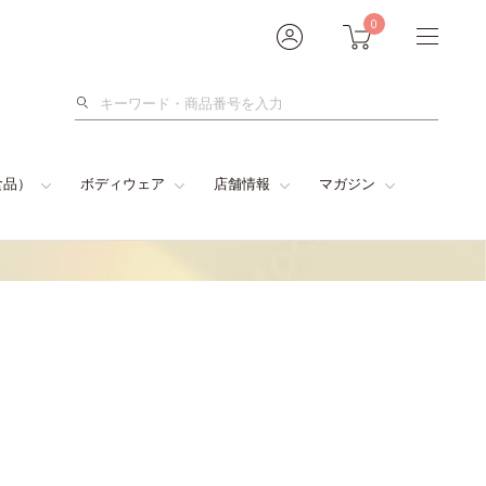
0
検
索
食品）
ボディウェア
店舗情報
マガジン