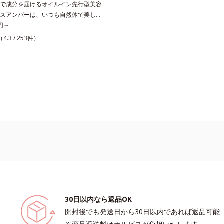
で成分を届けるオイルイン先行型美容
従来品処方との比較*6 ドクダミエキ
スアンバーは、いつも⾃然体で美しく
ヘキサンジカルボン酸ビスエトキシジ
願う⼤⼈世代に寄り添うブランドで
0円～
（保湿）＜使用量目安＞パール1粒程
象研究に基づいた肌サイエンスで、複
（4.3 /
253
件）
ステップ＞洗顔料 ⇒ 化粧水 ⇒ ザ リ
みにアプローチ。大人世代の肌に向き
ム ⇒ 保湿液＜1商品あたりの使用回
なお手入れで賢いケアを。ライフスタ
イズ：約90回（1.5ヵ月程度）ラージ
む、若々しい印象(*1)作りのサポート
180回（3ヵ月程度）各商品の詳しい
オルビスアンバー グロウプレセラム
ページをご覧ください。・BEAUTY夏
先⾏型美容液「オルビスアンバー グ
ちら
ラム」は、オイル成分(*2)が肌に素早
肌をやわらかくしながら角層まで浸
ラミドミックスが肌をすこやかに整
いを蓄える肌へと導きます。洗顔後す
とで、あとのオールインワンクリーム
を高め、うるおいとツヤのある肌を叶
1 肌にハリを与え若々しい印象*2
、トリ（カプリル酸／カプリン酸）グ
肌をやわらかくほぐす複合成分
30日以内なら返品OK
開封後でも発送日から30日以内であれば返品可能