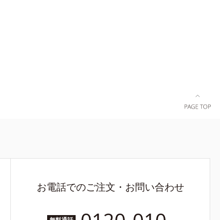
を微細化すること*6 アルテアエキス配合＝保湿
成分各商品の詳しい情報は商品ページをご覧くだ
さい。・BEAUTY夏祭りは、こちら
お電話でのご注文・お問い合わせ
無料通話