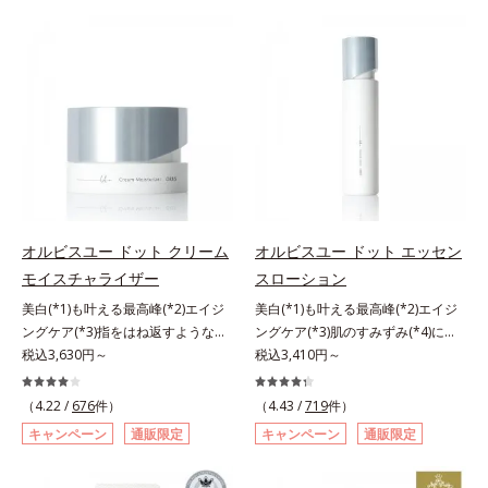
有効成分「ナイアシンアミド」の浸
肌にぴったり密着し、SPF50+・
計で、あなたのエイジングケアを応
の阻害要因となるうるおい不足やシ
透スピードがアップ(*5)し、浸透し
PA++++という高い紫外線カット力
援します。*1 メラニンの生成を抑
ミを予防するお手入れを続けること
にくい大人肌の深く(*3)まで素早く
ながら、白浮きしにくい処方に。シ
え、シミ・ソバカスを防ぐ（ウォッ
が大切だと考えました。そこで、ポ
届けます。真皮のコラーゲン産生を
ワ改善・美白を叶えながら、紫外線
シュ除く）*2 オルビス内スキンケ
ーラ・オルビスグループ独自の美白
促進し、年齢とともに刻まれる深い
を味方にしてあなたの肌を守る最高
アシリーズの保湿力*3 年齢に応じ
(*1)有効成分「m-ピクセノール（デ
悩みのシワを改善しながら、過剰な
峰顔用日焼け止めです。*1 メラニ
たお手入れのこと*4 うるおいによ
クスパンテノールW）」を配合。シ
メラニン生成を防ぎ未来のシミ・ソ
ンの生成を抑え、シミ・ソバカスを
る*5 乾燥、ハリ・ツヤのなさ
ミの原因になると考えられる“メラ
バカスを予防します。さらに独自研
防ぐ*2 化粧膜のくずれにくさ、肌
*6 乾燥による*7 保湿成分*8
ニンの塊”を居座らせない(*1)、粉砕
究に基づいた浸透型ハリ保湿成分
をうるおして保護すること*3 オル
ロニセラカエルレア果汁、ノバラエ
と排出サポート(*5)の2ステップで
(*6)で大人肌にハリ感をプラス。す
ビス内最高の紫外線カットレベル*4
キス配合＝うるおいを与えハリと透
メラニンの蓄積を抑え、シミ・ソバ
るっと伸び広がるテクスチャー
紫外線に瞬時に反応して、膜が厚く
明感に満ちた肌へ導く保湿成分*9
カスを防ぎます。さらに、「アルテ
オルビスユー ドット クリーム
オルビスユー ドット エッセン
で、"顔全体にご使用いただける設
なり始めることおよび表面に新たな
メマツヨイグサ抽出液、スイカズラ
アネスレ(*6)」を配合し、うるおい
モイスチャライザー
スローション
計"。見えているシワはもちろん、
膜ができ始めることで膜が強くくず
エキス配合＝角層のすみずみまで水
に満ちた自分本来の澄み渡るような
自分では気づきにくい死角のシワの
れにくくなり、密閉することで保湿
分・油分を保ち、ハリ・ツヤを与え
美白(*1)も叶える最高峰(*2)エイジ
美白(*1)も叶える最高峰(*2)エイジ
透明感を目指します。手に取った
改善にも効果を発揮します。*1 メ
成分を浸透促進すること（角層ま
る保湿成分*10 気持ちのことアレ
ングケア(*3)指をはね返すような弾
ングケア(*3)肌のすみずみ(*4)にし
時、なじませた時、後肌、と3段階
ラニンの生成を抑え、シミ・ソバカ
で）*5 保湿成分*6 角層まで＜使用
ルギーテスト済＝全ての方にアレル
力感が宿るハリ感 濃密フィットク
税込3,630円～
みわたるうるおい充満ローション。
税込3,410円～
に変化するテクスチャーは、肌にす
スを防ぐ*2 ナイアシンアミド（有
量目安＞大きめのパール1粒程度
ギーが起こらないということではあ
リーム。ハリも透明感(*4)も結果主
ハリも透明感(*5)も結果主義。年齢
ばやくなじみ、毎日の美白ケアを楽
効成分）、水添大豆リン脂質、フィ
※全顔使用の場合＜使用ステップ＞
りません。
義。年齢サイン(*5)の因子に着目し
サイン(*6)の因子に着目した肌科学
しくする使いごこちを叶えました。
（4.22 /
676
件）
（4.43 /
719
件）
トステロール、水（基剤）、
洗顔料 ⇒ 化粧水 ⇒ 保湿液 ⇒オル
た肌科学エイジングケア(*3)シリー
エイジングケア(*3)シリーズ。オル
*1 メラニンの蓄積を抑え、シミ・
キャンペーン
通販限定
キャンペーン
通販限定
BG（保湿）*3 角層まで*4 K石けん
ビス リンクルブライトUVプロテク
ズ。オルビスユー ドットシリーズ
ビスユー ドットシリーズは、年齢
ソバカスを防ぐ*2 デクスパンテノ
素地、ホホバアルコール、トリステ
ター N各商品の詳しい情報は商品ペ
は、年齢による肌悩み一つ一つを対
による肌悩み一つ一つを対処するの
ールW*3 これからできるシミのこ