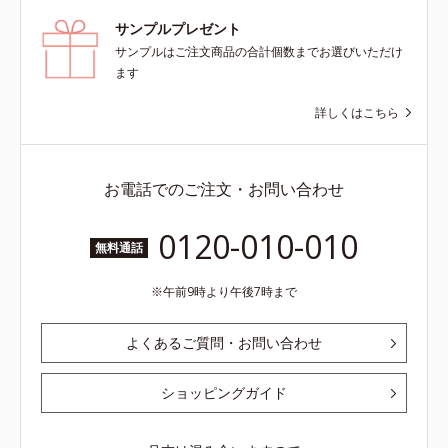
*4 うるおいによる*5 メラノサイト
サンプルプレゼント
まで*6 シミ・ソバカスが肌表面に
サンプルはご注文商品の合計個数までお選びいただけ
あらわれること*7 L-アスコルビン
ます
酸 2-グルコシド*8 L-アスコルビン
酸 2-グルコシド、パウダルコ樹皮エ
詳しくはこちら
キス、油溶性甘草エキス(2)*9 乾燥
など※ウォッシュには高圧処理ビタ
ミンCとブライトVCコンプレックス
お電話でのご注文・お問い合わせ
は配合されていません。
0120-010-010
無料通話
午前9時より午後7時まで
よくあるご質問・お問い合わせ
ショッピングガイド