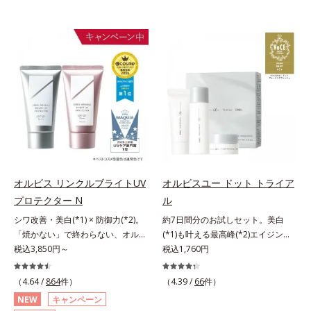
オルビス リンクルブライトUV
オルビスユー ドット トライア
プロテクター N
ル
シワ改善・美白(*1) × 防御力(*2)。
約7日間分のお試しセット。美白
「焼かない」で終わらない、オルビ
(*1)も叶える最高峰(*2)エイジング
ス最高峰(*3)日焼け止め。シワ改
税込3,850円～
ケア(*3)。ハリも透明感(*4)も結果
税込1,760円
善・美白(*1) × 防御力(*2)「焼かな
主義。年齢サイン(*5)の因子に着目
い」で終わらないオルビス最高峰
した肌科学エイジングケア(*3)シリ
（4.64 /
864
件）
（4.39 /
66
件）
(*3)顔用日焼け止めです。ポーラ化
ーズ。オルビスユー ドットシリー
NEW
キャンペーン
成の独自研究による、紫外線に反応
ズは、年齢による肌悩み一つ一つを