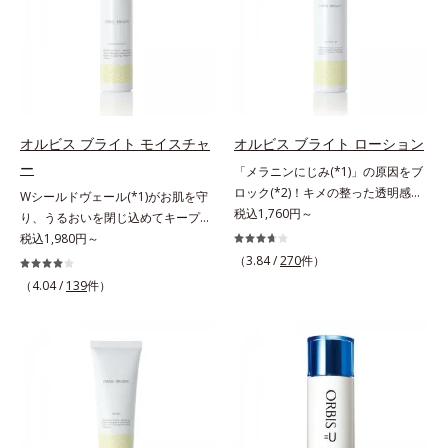
ッと密着。水ハリ膜が肌のうるおい
ヴァイタルトリートメントクリーム
ラニンの生成を抑え、シミ・ソバカ
ぐ（ウォッシュ除く）*2 オルビス
をキープしながら、やわらかさをア
「オルビスアンバー ヴァイタルト
スを防ぐ（ウォッシュを除く）*2
内スキンケアシリーズの保湿力*3
ップ。美白(*1)と保湿の両方にアプ
リートメントクリーム」は、1品
オルビス内スキンケアシリーズの保
年齢に応じたお手入れのこと*4 う
ローチする「トラネキサム酸-
で、化粧水、クリーム、シワ改善・
湿力*3 年齢に応じたお手入れのこ
るおいによる*5 乾燥、ハリ・ツヤ
SG(*3)」、肌荒れや日焼けによる肌
美白(*1)美容液、乳液・保湿液、ネ
と*4 剥がれずに肌に蓄積した古い
のなさ*6 乾燥による*7 保湿成分*8
のほてりを予防する「グリチルリチ
ッククリーム(*3)、パックの6役を
角層*5 乾燥による*6 洗浄によ
ロニセラカエルレア果汁、ノバラエ
ン酸ジカリウム(*4)」など、たっぷ
担い、複合的にアプローチ。Wナイ
る物理的効果*7 うるおいによる
キス配合＝うるおいを与えハリと透
オルビス ブライト モイスチャ
オルビス ブライト ローション
りの保湿成分が浸透しやすい肌環境
アシン(*4)によるシワ改善・シミ予
*8 乾燥、ハリ・ツヤのなさ*9
明感に満ちた肌へ導く保湿成分*9
ー
「メラニンにじみ(*1)」の原因をブ
を叶えます。はじめはピタッと密着
防に加え、複合成分コラーゲンコン
保湿成分*10 ロニセラカエルレア
メマツヨイグサ抽出液、スイカズラ
ロック(*2)！キメの整った透明感
Wシールドヴェール(*1)がお肌を守
するテクスチャーは、肌になじむご
プレックスSPが肌のハリを徹底サポ
果汁、ノバラエキス配合＝うるおい
エキス配合＝角層のすみずみまで水
(*3)のある肌印象へ導く美白(*2)化
税込1,760円～
り、うるおいを閉じ込めてキープす
とにもっちり質感に、最後はなめら
ート。肌なじみのよいクリーム構造
を与えハリと透明感に満ちた肌へ導
分・油分を保ち、ハリ・ツヤを与え
粧水。業界初(*4)知見「メラニンの
る美白(*2)保湿液。業界初(*3)知見
税込1,980円～
かな水膜へと3変化。普段の保湿液
で角層まで保湿成分が浸透し、うる
く保湿成分*11 メマツヨイグサ抽
る保湿成分*10 気持ちのこと各商品
第三のルート」である「横のひろが
「メラニンの第三のルート」である
をこのジェルにおきかえて塗って眠
おいをギュッと閉じ込めます。洗顔
（3.84 /
270
件）
出液、スイカズラエキス配合＝角層
の詳しい情報は商品ページをご覧く
り」に着目して、全方位から透明肌
「横のひろがり」に着目して、全方
るだけで、うるおいながらもベタつ
の後、これ1品だけでマルチにケ
のすみずみまで水分・油分を保ち、
ださい。・BEAUTY夏祭りは、こち
（4.04 /
139
件）
を目指すブライトニングケア(*5)シ
位から透明肌(*4)を目指すブライト
かず、透明感のあるうるぷる肌へと
ア。うるおいのベールで守られた、
ハリ・ツヤを与える保湿成分*12
ら
リーズです。受けてしまった紫外線
ニングケア(*5)シリーズです。受け
リカバリーします。*1 メラニンの
ハリ感のあるなめらかな肌を叶えま
気持ちのこと
ダメージをきっかけに、肌深く(*6)
てしまった紫外線ダメージをきっか
生成を抑え、シミ・ソバカスを防ぐ
す。*1 メラニンの生成を抑え、シ
では「メラニンにじみ(*1)」が発
けに、肌深く(*6)では「メラニンに
*2 美白（メラニンの生成を抑え、
ミ・ソバカスを防ぐ*2 肌にハリを
現。シミやそばかすという「点」だ
じみ(*7)」が発現。シミやそばかす
シミ・ソバカスを防ぐ）と保湿のこ
与え若々しい印象*3 首のうるおい
けでなく、透明感のなさなどの
という「点」だけでなく、透明感の
と*3 明るく澄んだ肌を目指す保湿
ケアとして*4 ナイアシンアミド
「面」での透明感を阻害する原因を
なさなどの「面」での透明感を阻害
成分と、メラニンの生成を抑え、シ
引き起こしていることがわかりまし