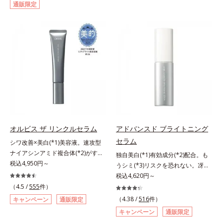
通販限定
して強固な膜を形成する技術「瞬間
対処するのではなく、肌で起きてい
オートディフェンステクノロジー
ることの根本原因に着目。加齢とと
(*4)」を搭載。紫外線を浴びた膜が
もに現れる年齢サイン(*5)について
厚く強靭に進化することで、紫外線
研究を進めたところ、弾力感のない
が強い環境でも汗やくずれから肌を
状態である「ハリのなさ」や、くす
守り、美容成分(*5)の浸透を促進
み(*6)などが現れている状態である
(*6)します。有効成分「ナイアシン
「透明感のなさ」が現れることで大
アミド」配合。真皮のコラーゲン産
人の肌印象に大きな影響を与えてい
生を促進し今あるシワを改善。メラ
ることが分かりました。そこでオル
ニンの受け渡しを抑制することで、
ビスユー ドットシリーズは美容成
未来のシミ・ソバカスも予防しま
分(*7)として「G.D.F.アクティベー
す。今あるシワも未来のシミにもア
ター(*8)」を配合。そして、従来か
オルビス ザ リンクルセラム
アドバンスド ブライトニング
プローチ。保湿成分が日中の肌にも
ら配合している美白有効成分「トラ
セラム
シワ改善×美白(*1)美容液。速攻型
うるおいを与え、明るくなめらかな
ネキサム酸」を配合しました。さら
ナイアシンアミド複合体(*2)がすば
肌へ導きます。さらに落ちにくくす
に、シリーズ共通の美容成分(*7)
独自美白(*1)有効成分(*2)配合。も
やく浸透(*3)。ピンと、パッと。大
税込4,950円～
るとキシキシし、塗りごこちを優先
「GLルートブースター(*9)」を配合
うシミ(*3)リスクを恐れない。冴え
人の肌にハリ感を。シワ改善×美白
すると膜がくずれやすくなる日焼け
することで、肌のふっくら感や透明
わたる透明美肌(*4)へ。先端肌科学
税込4,620円～
(*1)美容液。ポーラ化成 研究所の独
止めのジレンマを解消すべく試作を
感を叶えます。美白ケアしながら多
が導く、透明感あふれる輝き(*4)
（4.5 /
555
件）
自研究で見出した、速攻型ナイアシ
重ね、落ちにくくのびのよいみずみ
角的なエイジングケアが叶うシリー
へ。今の自分の肌も未来の肌もあき
（4.38 /
516
件）
キャンペーン
通販限定
ンアミド複合体(*2)と浸透サポート
ずしいテクスチャーを追求しまし
ズに。3ステップで上向き(*10)のハ
らめない、自分史上最高の冴えわた
キャンペーン
通販限定
成分(*4)を配合。シワ改善・美白の
た。まるで美容液級のなめらかさで
リと透明感を。効果的なシナジー設
る透明美肌(*4)を目指すには、美肌