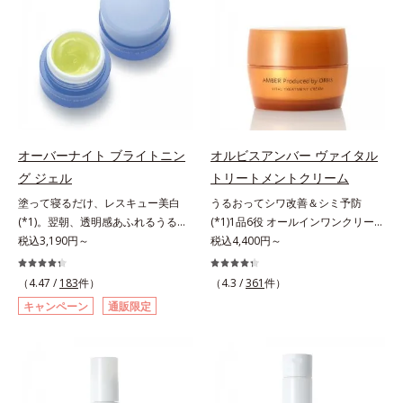
原因に着目。加齢とともに現れる年
いて研究を進めたところ、弾力感の
す。*1 メラニンの生成を抑え、シ
ラニンの生成を抑え、シミ・ソバカ
齢サインについて研究を進めたとこ
ない状態である「ハリのなさ」や、
ミ・ソバカスを防ぐ（ウォッシュを
スを防ぐ（ウォッシュを除く）*2
ろ、弾力感のない状態である「ハリ
くすみ(*6)などが現れている状態で
除く）*2 オルビス内スキンケアシ
オルビス内スキンケアシリーズの保
のなさ」や、くすみ(*5)などが現れ
ある「透明感のなさ」が現れること
リーズの保湿力*3 年齢に応じたお
湿力*3 年齢に応じたお手入れのこ
ている状態である「透明感のなさ」
で大人の肌印象に大きな影響を与え
手入れのこと*4 うるおいによる
と*4 角層まで*5 うるおいによ
が、大人の肌印象に大きな影響を与
ていることが分かりました。そこで
*5 乾燥、ハリ・ツヤのなさ*6
る*6 乾燥、ハリ・ツヤのなさ
えていることがわかりました。そこ
オルビスユー ドットシリーズは美
乾燥による*7 保湿成分*8 ロニ
*7 乾燥による*8 保湿成分*9
でオルビスユー ドットシリーズは
容成分(*7)として「G.D.F.アクティ
セラカエルレア果汁、ノバラエキス
ロニセラカエルレア果汁、ノバラエ
オーバーナイト ブライトニン
オルビスアンバー ヴァイタル
美容成分(*9)として「G.D.F.アクテ
ベーター(*8)」を配合。そして、従
配合＝うるおいを与えハリと透明感
キス配合＝うるおいを与えハリと透
グ ジェル
トリートメントクリーム
ィベーター(*10)」を配合。そし
来から配合している美白有効成分
に満ちた肌へ導く保湿成分*9 メマ
明感に満ちた肌へ導く保湿成分
塗って寝るだけ、レスキュー美白
うるおってシワ改善＆シミ予防
て、従来から配合している美白(*1)
「トラネキサム酸」を配合しまし
ツヨイグサ抽出液、スイカズラエキ
*10 メマツヨイグサ抽出液、スイ
(*1)。翌朝、透明感あふれるうるぷ
(*1)1品6役 オールインワンクリー
有効成分「トラネキサム酸」を配合
た。さらに、シリーズ共通の美容成
ス配合＝角層のすみずみまで水分・
カズラエキス配合＝角層のすみずみ
る肌を叶える、お守り涼感ジェルパ
税込3,190円～
ム。オルビスアンバーは、いつも⾃
税込4,400円～
しました。さらに、シリーズ共通の
分(*7)「GLルートブースター(*9)」
油分を保ち、ハリ・ツヤを与える保
まで水分・油分を保ち、ハリ・ツヤ
ック。紫外線を浴びた日の夜は、ひ
然体で美しくありたいと願う⼤⼈世
美容成分「GLルートブースター
を配合することで、肌のふっくら感
湿成分*10 気持ちのこと
を与える保湿成分*11 気持ちのこ
んやり気持ちいいジェルでお肌をレ
代に寄り添うブランドです。年齢印
(*11)」を配合することで、肌のふ
や透明感を叶えます。美白ケアしな
と
（4.47 /
183
件）
（4.3 /
361
件）
スキュー！ メラニンの産生指令が
象研究に基づいた肌サイエンスで、
っくら感や透明感を叶えます。美白
がら多角的なエイジングケアが叶う
キャンペーン
通販限定
活発になる夜の肌環境に着目して、
複合的なお悩みにアプローチ。大人
ケアしながら多角的なエイジングケ
シリーズに。3ステップで上向き
塗って眠るだけの簡単ケアで“潤白
世代の肌に向き合い、手軽なお手入
アが叶うシリーズに。3ステップで
(*10)のハリと透明感を。効果的な
(*2)ツヤ肌”へと整える夜用ジェルパ
れで賢いケアを。ライフスタイルに
上向き(*12)のハリと透明感を。効
シナジー設計で、あなたのエイジン
ックです。ぷるぷるジェルを肌にの
なじむ、若々しい印象(*2)作りのサ
果的なシナジー設計で、あなたのエ
グケアを応援します。*1 メラニン
せると、シートマスクのようにピタ
ポートをします。オルビスアンバー
イジングケアを応援します。*1 メ
の生成を抑え、シミ・ソバカスを防