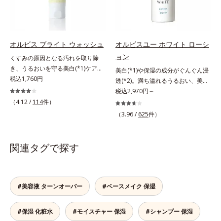
する原因を引き起こしていることが
ミ・ソバカスを防ぐ美白有効成分を
た。そこでオルビス ブライト シリ
わかりました。そこでオルビス ブ
組み合わせた複合成分*4 グリチル
ーズは「メラニンにじみ」に着目し
ライト シリーズは「メラニンにじ
リチン酸2K各商品の詳しい情報は商
て「高圧処理ビタミンC(*7)」を採
み」に着目して「高圧処理ビタミン
品ページをご覧ください。・
用。肌奥(*6)まで浸透し、シミやソ
C(*8)」を採用。肌奥(*6)まで浸透
BEAUTY夏祭りは、こちら
オルビス ブライト ウォッシュ
オルビスユー ホワイト ローシ
バカスの原因となるメラニンの生成
し、シミやソバカスの原因となるメ
ョン
くすみの原因となる汚れを取り除
を食い止めます。またオルビス独自
ラニンの生成を食い止めます。また
き、うるおいを守る美白(*1)ケアシ
美白(*1)や保湿の成分がぐんぐん浸
成分の「ブライトVCコンプレック
オルビス独自成分の「ブライトVC
リーズの洗顔料。業界初(*2)知見
税込1,760円
透(*2)。満ち溢れるうるおい、美肌
ス(*8)」が、透明感を阻害する原因
コンプレックス(*9)」が、透明感を
「メラニンの第三のルート」である
がやみつきに。若々しく透明感のあ
税込2,970円～
(*9)にアプローチします。さらに肌
阻害する原因(*10)にアプローチし
「横のひろがり」に着目して、全方
る美肌を構成する要素と、年齢肌
（4.12 /
114
件）
表面のなめらかさやみずみずしさを
ます。さらに肌表面のなめらかさや
位から透明肌(*3)を目指すブライト
(*3)のメラニン生成にアプローチし
サポートするために、肌荒れ防止有
みずみずしさをサポートするため
（3.96 /
625
件）
ニングケア(*4)シリーズです。受け
て、明るくなめらかな肌へ導くスキ
効成分と速効性と持続性、2種の保
に、肌荒れ防止有効成分と速効性と
てしまった紫外線ダメージをきっか
ンケアシリーズです。「オルビスユ
湿成分も配合し、透明感を包括的に
持続性、2種の保湿成分も配合し、
けに、肌深く(*5)では「メラニンに
ー」の理論を応用し、全方位的に肌
サポート。全方位ケアのアプローチ
透明感を包括的にサポート。全方位
関連タグで探す
じみ(*6)」が発現。シミやそばかす
の底上げを図ります。さらに、シミ
によって、肌本来の輝きを生かして
ケアのアプローチによって、肌本来
という「点」だけでなく、透明感の
と年齢の関係に着目。点在するシミ
澄み渡る、輝き透明肌を叶えます。
の輝きを生かして澄み渡る、輝き透
なさなどの「面」での透明感を阻害
だけでなく、メラニンが蓄積しがち
L＝さっぱりタイプ（脂性肌～普通
明肌を叶えます。L＝さっぱりタイ
する原因を引き起こしていることが
な年齢肌の“メラニンメタボ(*4)”に
肌）M＝しっとりタイプ（普通肌～
#美容液 ターンオーバー
#ベースメイク 保湿
プ（脂性肌～普通肌）M＝しっとり
わかりました。そこでオルビス ブ
アプローチして、澄みわたる美肌を
乾性肌）*1 シミ・ソバカスが肌表
タイプ（普通肌～乾性肌）*1 γ－グ
ライト シリーズは「メラニンにじ
目指します。*1 メラニンの生成を
面にあらわれること*2 メラニンの
ルタミン酸ポリペプチド、２－メタ
#保湿 化粧水
#モイスチャー 保湿
#シャンプー 保湿
み」に着目して「高圧処理ビタミン
抑え、シミ・ソバカスを防ぐ*2 角
生成を抑え、シミ・ソバカスを防ぐ
クリロイルオキシエチルホスホリル