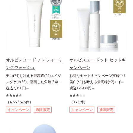
アリン酸デカグリセリル（基剤）*5
ージをご覧ください。・BEAUTY夏
処するのではなく、肌で起きている
ではなく、肌で起きていることの根
と*4 うるおいによる透明感のある
角層の範囲内における自社従来品処
祭りは、こちら
ことの根本原因に着目。加齢ととも
本原因に着目。加齢とともに現れる
肌*5 ターンオーバーを促進して、
方との比較*6 ドクダミエキス、シ
に現れる年齢サインについて研究を
年齢サインについて研究を進めたと
メラニンの塊を微細化すること*6
クロヘキサンジカルボン酸ビスエト
進めたところ、弾力感のない状態で
ころ、弾力感のない状態である「ハ
アルテアエキス配合＝保湿成分各商
キシジグリコール（保湿）＜使用量
ある「ハリのなさ」や、くすみ(*6)
リのなさ」や、くすみ(*7)などが現
品の詳しい情報は商品ページをご覧
目安＞パール1粒程度＜ご使用ステ
などが現れている状態である「透明
れている状態である「透明感のな
ください。・BEAUTY夏祭りは、こ
ップ＞洗顔料 ⇒ 化粧水 ⇒ ザ リン
感のなさ」が、大人の肌印象に大き
さ」が、大人の肌印象に大きな影響
ちら
クルセラム ⇒ 保湿液＜1商品あたり
な影響を与えていることがわかりま
を与えていることがわかりました。
の使用回数＞通常サイズ：約90回
した。そこでオルビスユー ドット
そこでオルビスユー ドットシリー
（1.5ヵ月程度）ラージサイズ：約
シリーズは美容成分(*7)として
ズは美容成分(*8)として「G.D.F.ア
オルビスユー ドット フォーミ
オルビスユー ドット セットキ
180回（3ヵ月程度）各商品の詳し
「G.D.F.アクティベーター(*8)」を
クティベーター(*9)」を配合。そし
ングウォッシュ
ャンペーン
い情報は商品ページをご覧くださ
配合。そして、従来から配合してい
て、従来から配合している美白(*1)
い。・BEAUTY夏祭りは、こちら
美白(*1)も叶える最高峰(*2)エイジ
お得なセットキャンペーン実施中！
る美白(*1)有効成分「トラネキサム
有効成分「トラネキサム酸」を配合
ングケア(*3)。蓄積した角層(*4)を
美白(*1)も叶える最高峰(*2)エイジ
酸」を配合しました。さらに、シリ
しました。さらに、シリーズ共通の
絡めとりくすみ(*5)を晴らす高密着
税込2,310円～
ングケア(*3)。ハリも透明感(*4)も
税込12,980円～
ーズ共通の美容成分「GLルートブ
美容成分「GLルートブースター
マイルドピーリング(*6)洗顔料。ハ
結果主義。年齢サイン(*5)の因子に
ースター(*9)」を配合することで、
(*10)」を配合することで、肌のふ
リも透明感(*7)も結果主義。年齢サ
着目した肌科学エイジングケア(*3)
肌のふっくら感や透明感を叶えま
っくら感や透明感を叶えます。美白
（4.66 /
675
件）
（3 /
1
件）
イン(*8)の因子に着目した肌科学エ
シリーズ。オルビスユー ドットシ
す。美白ケアしながら多角的なエイ
ケアしながら多角的なエイジングケ
キャンペーン
通販限定
キャンペーン
通販限定
イジングケア(*3)シリーズ。オルビ
リーズは、年齢による肌悩み一つ一
ジングケアが叶うシリーズに。3ス
アが叶うシリーズに。3ステップで
スユー ドットシリーズは、年齢に
つを対処するのではなく、肌で起き
テップで上向き(*10)のハリと透明
上向き(*11)のハリと透明感を。効
よる肌悩み一つ一つを対処するので
ていることの根本原因に着目。加齢
感を。効果的なシナジー設計で、あ
果的なシナジー設計で、あなたのエ
はなく、肌で起きていることの根本
とともに現れる年齢サイン(*5)につ
なたのエイジングケアを応援しま
イジングケアを応援します。*1 メ