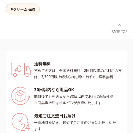
C(*7)」を採用。肌奥(*5)まで浸透
層まで*3 年齢を重ねた肌*4 メラニ
*3 うるおいにより透明感のある肌
コリン・メタクリル酸ブチル共重合
し、シミやソバカスの原因となるメ
ンが過剰に生成する状態
#クリーム 保湿
*4 日本化粧品業界で初めてメラニ
体液*2 メラニンの生成を抑え、シ
ラニンの生成を食い止めます。また
ンの第三のルートに着目し、日本放
ミ・ソバカスを防ぐ*3 日本化粧品
オルビス独自成分の「ブライトVC
射線影響学会第53回大会で2010年
業界で初めてメラニンの第三のルー
コンプレックス(*8)」が、透明感を
10月に初めて発表したこと*5 うる
トに着目し、日本放射線影響学会第
阻害する原因(*9)にアプローチしま
おいによる*6 メラノサイトまで*7
53回大会で2010年10月に初めて発
す。さらに肌表面のなめらかさやみ
L-アスコルビン酸 2-グルコシド*8
表したこと*4 うるおいにより透明
ずみずしさをサポートするために、
L-アスコルビン酸 2-グルコシド、パ
感のある肌*5 うるおいによる*6 メ
肌荒れ防止有効成分と速効性と持続
ウダルコ樹皮エキス、油溶性甘草エ
ラノサイトまで*7 シミ・ソバカス
性、2種の保湿成分も配合し、透明
キス(2)*9 乾燥など
が肌表面にあらわれること*8 L-ア
送料無料
感を包括的にサポート。全方位ケア
スコルビン酸 2-グルコシド*9 L-ア
のアプローチによって、肌本来の輝
初めての方は、全国送料無料、2回目以降のご利用の方
スコルビン酸 2-グルコシド、パウダ
きを生かして澄み渡る、輝き透明肌
は、3,300円以上(税込)のお買い上げで、送料無料
ルコ樹皮エキス、油溶性甘草エキス
を叶えます。L＝さっぱりタイプ
(2)*10 乾燥など
（脂性肌～普通肌）M＝しっとりタ
30日以内なら返品OK
イプ（普通肌～乾性肌）*1 メラニ
開封後でも発送日から30日以内であれば返品可能
ンの生成を抑え、シミ・ソバカスを
※商品返送料はオルビスが負担いたします
防ぐ*2 日本化粧品業界で初めてメ
ラニンの第三のルートに着目し、日
最短ご注文翌日お届け
本放射線影響学会第53回大会で
一部地域を除き、最短でご注文の翌日にお届けいたし
2010年10月に初めて発表したこと
ます
*3 うるおいにより透明感のある肌