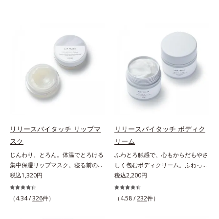
リリースバイタッチ リップマ
リリースバイタッチ ボディク
スク
リーム
じんわり、とろん。体温でとろける
ふわとろ触感で、心もからだもやさ
集中保湿リップマスク。寝る前のひ
しく包むボディクリーム。ふわっと
と塗りでやわらかな唇へ。集中保湿
税込1,320円
軽やかで、ぽよっと弾むユニーク触
税込2,200円
リップマスクです。バームのような
感。なじませると摩擦と皮膚温でほ
固めのテクスチャーが体温でじんわ
どけるボディクリームです。うっと
（4.34 /
326
件）
（4.58 /
232
件）
り、とろんとほぐれ、Wのオイルが
りなテクスチャーでみずみずしいう
ピタッと高密着。2種の植物性保湿
るおい膜が広がり、ベタつかないの