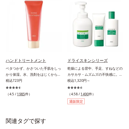
成分配合で、乾燥にゆらがない唇に
に吸い付くようなしっとりもちもち
整えます。寝る前に塗れば、翌朝の
肌に。加水分解ヒアルロン酸配合。
コンディションが段違い！ 寝なが
浸透性と水分保持力のWのうるおい
らケアで唇をそっといたわりなが
ベールで、乾燥を寄せつけないもち
ら、メイク映えするしっとりやわら
肌ボディを長時間キープします。
か唇を実現します。【ご使用方法】
【ご使用方法】お風呂上がりなどの
清潔な指先またはお手持ちのリップ
清潔な肌に適量をやさしくなじませ
ブラシに適量をとって、唇にやさし
てください。
くなじませてください。
ハンドトリートメント
ドライスキンシリーズ
ベタつかず、かさついた手肌をしっ
乾燥による背中、手足、すねなどの
かり保湿。水、洗剤をはじくからキ
カサカサ・ムズムズの不快感に。背
ッチンでも使用できる万能型ハンド
税込723円
中がムズムズして眠れない、手足が
税込1,320円～
クリーム。常に外気にさらされてい
カサつく、お風呂上がりはその不快
る上、もともと皮脂分泌が少ない手
感が増してつらい・・・と悩んでい
（4.5 /
1985
件）
（4.58 /
1490
件）
肌は、乾燥しやすく荒れやすい部分
ませんか？それはお肌が乾燥して外
通販限定
です。ソメイヨシノ葉エキスが、乱
的刺激に弱くなっているから。オル
れた角層を整え、うるおいを閉じ込
ビスのドライスキンシリーズは、バ
めながら肌表面をなめらかにし肌荒
スタイムから始めるトータルケア。
関連タグで探す
れを防止します。また、リピジュア
ふわふわの泡状ボディシャンプーで
（R）−NR(*) が手肌にピタッと密着
の「手のひら+泡」のなで洗いは、