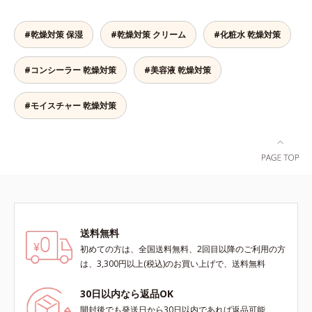
して、うるおいバリアを作り乾燥な
洗いすぎによる乾燥を防ぎうるおい
どの外部刺激から手肌を徹底ガード
は残します。特に不快感を感じやす
#乾燥対策 保湿
#乾燥対策 クリーム
#化粧水 乾燥対策
するので、しっとり感がずっと続き
いお風呂上がりには、モイスチャー
ます。* ポリクオタニウム-61（リ
シールド成分を配合した全身用の薬
#コンシーラー 乾燥対策
#美容液 乾燥対策
ピジュアは、日油株式会社の登録商
用ジェルローション、部分用の薬用
標です。）
クリームで、つらいカサつきや、ム
ズムズする不快感をすばやくしず
#モイスチャー 乾燥対策
め、快適に過ごしましょう。
送料無料
初めての方は、全国送料無料、2回目以降のご利用の方
は、3,300円以上(税込)のお買い上げで、送料無料
30日以内なら返品OK
開封後でも発送日から30日以内であれば返品可能