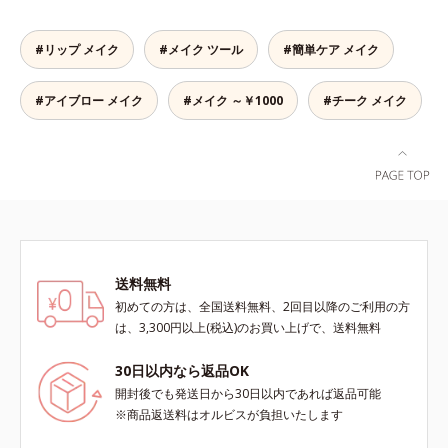
また、粉とびせず眉に溶け込むよう
も、素肌のような透明美肌を叶える
なフィット感は、「なめらか密着パ
秘密は「スムースヴェールパウダー
ウダー」の成せるワザ。軽くブラシ
#リップ メイク
#メイク ツール
#簡単ケア メイク
(*1)」にあります。7種の球状粉体
を引くだけで、眉尻ラインまでキレ
(*2)が凹凸を埋めて、肌に薄いヴェ
イに描け、仕上がりはどこまでもナ
#アイブロー メイク
#メイク ～￥1000
#チーク メイク
ールをかけるようにカバー。さらに
チュラル。汗、皮脂にも強く、描き
板状粉体が光を反射して、すっぴん
たての美しい眉を1日中持続しま
肌のようなナチュラルなツヤ感を演
す。
出します。また、皮脂を吸着する
「あぶらとりパウダー(*3)」を配合
し、くずれ＆テカリを防いでサラサ
ラ肌が長時間続きます。パウダータ
イプながら、SPF50+・PA++++。パ
ウダーならではの軽いつけごこち
送料無料
で、日焼け止めが苦手な方にもおす
初めての方は、全国送料無料、2回目以降のご利用の方
すめです。水や汗に強いスーパーウ
は、3,300円以上(税込)のお買い上げで、送料無料
ォータープルーフ(*4)だから、レジ
ャーにも大活躍してくれます。*1
30日以内なら返品OK
シリカ、セルロース、窒化ホウ素配
開封後でも発送日から30日以内であれば返品可能
合＝セミマット肌を叶える球状と板
※商品返送料はオルビスが負担いたします
状の粉体*2 シリカ6種類、セルロー
ス*3 シリカ配合＝皮脂を吸着する