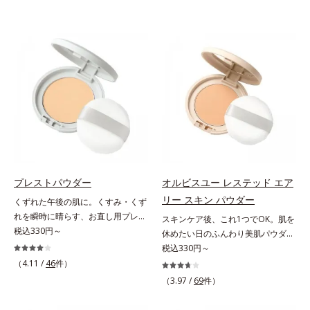
プレストパウダー
オルビスユー レステッド エア
リー スキン パウダー
くずれた午後の肌に。くすみ・くず
れを瞬時に晴らす、お直し用プレス
スキンケア後、これ1つでOK。肌を
トパウダー。くすみ・くずれを瞬時
税込330円～
休めたい日のふんわり美肌パウダ
に晴らす、お直し用のプレストパウ
ー。ふんわり美肌が叶う、うるおい
税込330円～
ダーです。朝のメイクから時間が経
パウダーです。3色の光を操るパウ
（4.11 /
46
件）
った肌は、どんよりくすんだ肌曇り
ダーがツヤと透明感を演出。ソフト
（3.97 /
69
件）
状態。そんな朝と午後の肌状態の違
フォーカス効果で肌のアラや影をぼ
いに着目しました。乾燥や皮脂分泌
かし、毛穴やくすみもサラッとカバ