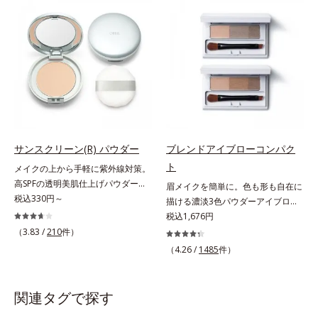
でくずれて毛穴に落ちたファンデー
ー。ふんわり軽いつけごこちながら
ションのすき間にフィットし、凹凸
美肌質感を叶えます。さらに花粉や
や毛穴をフラットに整えます。また
ちり・ホコリ、紫外線などの外的刺
お直しと同時にうるおいを補給。さ
激から肌をガードします。スキンケ
らに余分な皮脂を吸着して、水分と
ア後にこれひとつでライトメイク効
皮脂のバランスをコントロールし、
果。クレンジング不要で、紫外線吸
メイクがくずれにくい肌へ。“立て
収剤やグリセリン、パラベンもフリ
直す”ことにこだわった設計で、メ
ー処方。肌を休ませたい日、リモー
イクがくずれた肌にすんなりなじ
トワークの時、近所へちょこっとお
み、ポンポンするだけでキレイが復
出かけする時など、しっかりメイク
サンスクリーン(R) パウダー
ブレンドアイブローコンパク
活します。リキッド、クッション、
は負担に感じる日におすすめです。
ト
メイクの上から手軽に紫外線対策。
パウダー、どんなファンデーション
高SPFの透明美肌仕上げパウダー。
眉メイクを簡単に。色も形も自在に
の上に重ねてもOK。携帯に便利な
メイクの上から手を汚さずに紫外線
税込330円～
描ける濃淡3色パウダーアイブロ
コンパクトタイプです。
対策ができるUVカットパウダーで
ー。眉は髪の色に合わせると自然。
税込1,676円
す。“素肌のようななめらかな軽
濃淡3色セットなら、混ぜ方次第で
（3.83 /
210
件）
さ”と“高いUVカット効果”の両立を
自分にぴったりの眉色が作れます。
（4.26 /
1485
件）
叶えました。持ち運びしやすいプレ
さらに眉頭は薄く、眉山〜眉尻は濃
ストタイプ。外出先でも、メイクの
いめの自然なグラデーションもお手
上からササッとUVカットとお直し
のもの。眉を立体的に描くだけで、
関連タグで探す
が同時にできるお役立ちアイテムで
ぐっとアカ抜けた印象になります。
す。毛穴や色ムラをカバーしながら