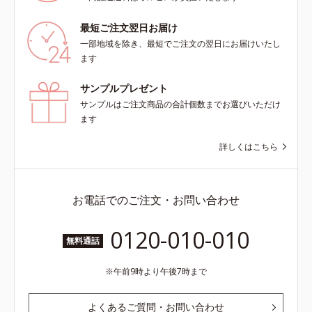
想(*8)のスキンVウェアで、日々の
デジタルダメージから解放。デバイ
最短ご注文翌日お届け
スとの新しい付き合い方を、オルビ
一部地域を除き、最短でご注文の翌日にお届けいたし
スが提案します。*1 肌の乾燥、キ
ます
メの乱れ*2 2019年9月実施 グルー
プインタビューより抜粋（N＝20代
サンプルプレゼント
後半：3人、30代前半：1人、30代
サンプルはご注文商品の合計個数までお選びいただけ
後半：4人、40代前半：1人）*3 肌
ます
の乾燥によるくすみ、キメの乱れを
ケアする植物性保湿成分＝ビルベリ
詳しくはこちら
ー葉エキス*4 植物性保湿成分＝ゴ
レンシ葉エキス*5 乾燥による肌の
くすみをケアする保湿成分＝グルコ
シルヘスペリジン*6 肌にうるおい
お電話でのご注文・お問い合わせ
とハリを与える植物性保湿成分＝ゲ
ットウ葉エキス*7 物理的効果によ
0120-010-010
る*8 オルビス内
無料通話
午前9時より午後7時まで
よくあるご質問・お問い合わせ