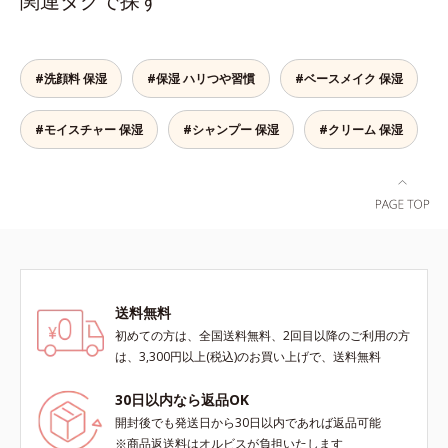
関連タグで探す
面が発する“ブルーライト”を浴び続
けると、乾燥やキメの乱れが引き起
こされ、肌のバリア機能が低下して
しまいます。また、肌のハリ感が失
#洗顔料 保湿
#保湿 ハリつや習慣
#ベースメイク 保湿
われてしまう原因にもなります。そ
こでオルビスはデジタルダメージの
#モイスチャー 保湿
#シャンプー 保湿
#クリーム 保湿
根本原因に着目。「デバイスダメー
ジ(*1)クリアエキス(*3)」を配合
し、ブルーライトを浴びても揺らぎ
にくい肌へ整えます。また、スター
フルーツ葉エキス(*4)、ヘスベリジ
ン(*5)配合で、ほうれい線やフェイ
スラインにアプローチ。さらに月桃
葉エキス(*6)配合で肌のハリUPを目
指します。マスクシートにもこだわ
送料無料
りました。引き上げるのに最適なオ
初めての方は、全国送料無料、2回目以降のご利用の方
ルビスオリジナル形状のV字アタッ
は、3,300円以上(税込)のお買い上げで、送料無料
チメントで、たるみエリアをダイレ
クトにケア(*7)。ストレッチ性の高
30日以内なら返品OK
いシートが肌にピタッと密着し、む
開封後でも発送日から30日以内であれば返品可能
くみにアプローチ(*7)します。新発
※商品返送料はオルビスが負担いたします