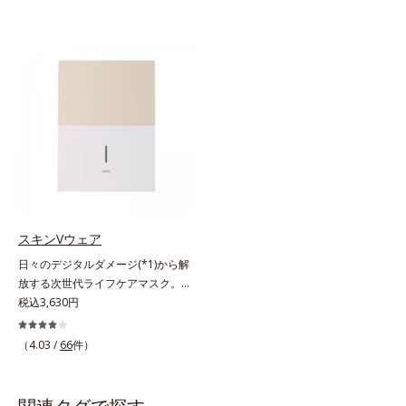
スキンVウェア
日々のデジタルダメージ(*1)から解
放する次世代ライフケアマスク。手
放せない存在となったPCやスマー
税込3,630円
トフォンなどのデジタルデバイス。
現代人のライフスタイルでは、1日
（4.03 /
66
件）
（平日）になんと平均約11.2時間
(*2)も使用しているというデータ
も。PCやスマートフォンの液晶画