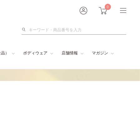
0
検
索
食品）
ボディウェア
店舗情報
マガジン