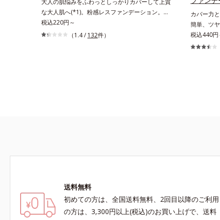
ファンデ
大人の肌悩みをふわっとしっかりカバーして上質
な大人肌へ(*1)。粉感レスファンデーション。大
カバー力と
人の肌悩みをふわっとしっかりカバーして、上質
税込220円～
簡単、ツヤ
な肌(*1)を演出するパウダーファンデーションで
る、簡単ツ
税込440円
（1.4 /
132
件）
す。毛穴もシミもくすみも“光”で飛ばし、なめら
す。多方向
かに仕上げる3種のパウダー（高いカバー力と艶
効果で毛穴
を実現するパウダー・ムラのないなめらかな肌に
らに肌との
整えるパウダー・自然な血色感をプラスする(*1)
を配合。み
パウダー）を配合。さらに体温でとろける保湿成
ピタッと密
分で粉体をコーティング、スフレ状にする製法と
凸、色ムラ
美容液成分(*2)により、重ねてもふんわり軽やか
けで簡単に
に密着してうるおいが続きます。粉浮きや厚塗り
くなったよ
感の少ない、リキッド派にもおすすめのパウダー
ラウロイル
ファンデーションです。*1 メイク効果による
がり向上粉
*2 保湿成分
送料無料
初めての方は、全国送料無料、2回目以降のご利用
の方は、3,300円以上(税込)のお買い上げで、送料