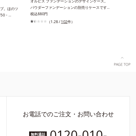
オルビス ファンデーションのデザインケース。
パウダーファンデーションの別売りケースです。
プ。ほのツ
シンプルで使いやすい上品なシルバーの別売りケ
税込880円
50・
ースは、タイムレスフィットファンデーション
がら、さらさ
（1.28 /
102
件）
UV、カシミアフィットファンデーション N共通
ンデーショ
です。それぞれリフィルをセットしてご使用くだ
ず放出され
さい。
く、くずれ
まるでつけ
たドーナツ
均一に光を
立ちにく
ータープル
すめです。
社調べ）効果
お電話でのご注文・お問い合わせ
0120-010-
無料通話