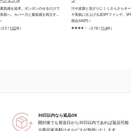
ーション N
ン
素肌感を追求。ポンポンのせるだけで
汗や皮脂と混ざりにくくさらさらキー
美肌へ。カバー力と素肌感を両立す
ヤ美肌に仕上げる高SPFファンデ。SPF
ヤ美肌クッションファンデーションで
～
PA++++で紫外線を強力カットしな
税込440円～
へ光を拡散し、高いソフトフォーカス
ら美肌が10時間(*)続くリキッドファ
（3.5 /
102
件）
（3.78 /
714
件）
や色ムラをふわりとカバーします。さ
ンです。汗・皮脂がファンデと混ざら
親和性が高いアミノ酸系パウダー(*)
ることで、時間が経ってもくすみにく
ずみずしく肌になじみ、厚塗り感なく
にくく、軽やかにピタッとフィット。
着します。毛穴、シミ、くすみ、凹
たてのような美肌をキープします。ま
などの大人の肌悩みをポンポンするだ
型の粉体を採用したことで、より多く
カバーし、まるで素肌そのものが美し
拡散することを実現。毛穴やシミの目
うな、うるツヤ美肌を演出します。*
い“ほのツヤ美肌”に仕上げます。ウォ
リシン配合＝肌なじみを良くする仕上
ーフテスト済で、アウトドアにもおす
体
* 10時間化粧持ちデータ取得済（当
には個人差があります。
30日以内なら返品OK
開封後でも発送日から30日以内であれば返品可能
※商品返送料はオルビスが負担いたします