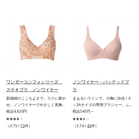
ワンダーコンフォシリーズ
ノンワイヤー・パッテッドブ
ステキブラ ノンワイヤー
ラ
肌側綿のここちよさで、ラクに着や
まぁるいラインで、小胸に自信！A
せ。ノンワイヤーでやさしく美胸
～3Aサイズの専用ブラジャー。ふ
に！。締めつけないで、着やせする
税込4,620円
んわりナチュラルなラインノンワイ
税込545円～
「これが補整下着なの？」と驚くほ
ヤーで自然な形にボリュームアップ
どのやさしさで、美しいラインへ。
できる「小胸さん用のブラジャー」
（3.75 /
73
件）
（3.74 /
43
件）
締めつけ感や苦しさなく、ラクに着
です。ナチュラルなラインで、ふん
やせをかなえる「ワンダーコンフォ
わり形を整えることにこだわり、モ