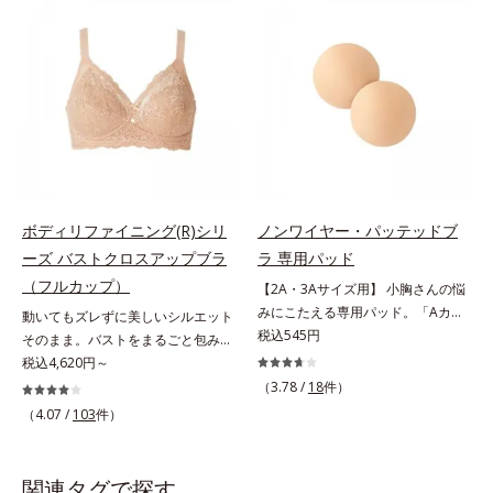
シリーズ」。肌側は高級スーピマ綿
ールドカップで自然な丸みをメイ
を使用し、しなやかでやわらかな肌
ク。脇肉もスッキリおさえて、上半
触り。広い面で体の凹凸をなめらか
身全体のラインに自信が持てます。
に整え、大人のボディを美しいシル
胸にやさしいつけごこち保型性の高
エットへと導きます。美しいバスト
いモールドカップなので、薄いのに
ラインへノンワイヤーでやさしく美
美ラインをキープします。肌ざわり
胸をメイクするブラです。幅広のス
のよい綿素材で、胸へのやさしさも
トラップで肩への負担がなく、一日
満点です。パカパカ浮かない！カッ
中ラクラク。立体パターンと面で持
プの間に伸び止め素材を内蔵してい
ち上げる設計で、美しいバストライ
るので、ズレずに安定をキープしま
ボディリファイニング(R)シリ
ノンワイヤー・パッテッドブ
ンに整えます。脇も背中もすっきり
す。パカパカ浮くというお悩みも解
ーズ バストクロスアップブラ
ラ 専用パッド
補整脇からバック部は幅広設計で、
消し、かがむ時も胸元が気になりま
（フルカップ）
【2A・3Aサイズ用】 小胸さんの悩
やわらかい背中のお肉をカバーしま
せん。このブラジャーはAカップ
みにこたえる専用パッド。「Aカッ
動いてもズレずに美しいシルエット
す。硬いセル芯ではなく、生地を2
（パッドなし）のご用意となりま
プより小さい」とお悩みの方でも大
税込545円
そのまま。バストをまるごと包みこ
重に重ねて脇肉もしっかりホール
す。AA・AAAサイズの方は、別売
丈夫。AA・AAAサイズの方に、ノ
み、上向きバストへ。体にフィット
税込4,620円～
ド。後ろ姿もすっきりキレイに変身
りの専用パッドをご購入いただき、
ンワイヤー・パッテッドブラと組み
して、ラクな着用感のノンワイヤー
します。
ブラジャーと組み合わせてご使用く
（3.78 /
18
件）
合わせて使用する別売りの専用パッ
タイプ。カップ下部分に、パワーネ
ださい。 ・ノンワイヤー・パッテ
（4.07 /
103
件）
ドをご用意しました。胸の大きさに
ットをクロスさせたアクティブクロ
ッドブラ 専用パッドは、こちら
あわせたボリュームアップが可能で
ス(R)設計を採用。体の動きにあわせ
す。・ノンワイヤー・パッテッドブ
て2枚の生地が交差するから、動い
関連タグで探す