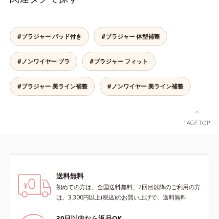
ラは、こちら
てもズレません。セル芯部分は7層
になったシェイプパネルを採用。パ
ネル全体で脇まわりをサポートし、
バストをしっかりホールド。脇がす
#ブラジャー パッド付き
#ブラジャー 体型補整
っきりしたメリハリのある上向きバ
ストをつくるから、上半身を一回り
#ノンワイヤー ブラ
#ブラジャー フィット
ほっそり見せてくれます。※価格は
サイズによって異なります。
#ブラジャー 美ライン補整
#ノンワイヤー 美ライン補整
送料無料
初めての方は、全国送料無料、2回目以降のご利用の方
は、3,300円以上(税込)のお買い上げで、送料無料
30日以内なら返品OK