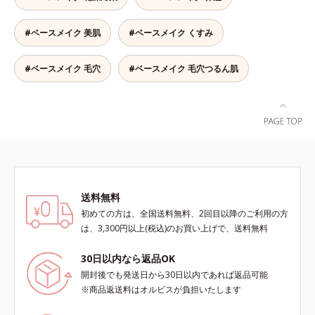
ーします。【ラスティング効果】皮
ある肌に整えます。絶妙ベージュ色
ーを新配合。リキッドのツヤ感を活
ス*3 シリカ配合＝皮脂を吸着する
脂選択テカリ防止成分(*5)テカリの
で、黒ずみもカバー。肌をキュッと
かしながらも、ふんわりと軽やかな
粉体*4 化粧持ち性能
主成分を選択的に吸収し、うるおい
#ベースメイク 美肌
#ベースメイク くすみ
ひきしめる植物性ひきしめ成分配合
サラツヤ肌へと、仕上がり質感を格
はしっかり残すことでカバー力を保
で、テカリや化粧くずれも防ぎま
上げします。うるおいパウダーを
ちます。*1 メイク効果による*2 角
す。クリームをなじませると、さら
50％配合し、さらに浸透型ヒアルロ
#ベースメイク 毛穴
#ベースメイク 毛穴つるん肌
層の範囲内*3 スキンプロテクト※
さらの感触のパウダーに変化。まる
ン酸エキスも加えることで、お粉な
複合成分配合＝肌を保護し、乾燥を
でベルベットのようななめらか肌に
がら肌をしっとりと仕上げます。
防ぐ複合成分 ※ ビルベリー葉エ
整えるので、その後のファンデーシ
キス、タベブイアインペチギノサ樹
ョンのノリが格段にアップします。
皮エキス*4 グリセリルグルコシド
（保湿成分）、（ジメチコン／ビニ
ルジメチコン）クロスポリマー、ジ
メチコン（カバー成分）*5 アクリ
レーツコポリマー
送料無料
初めての方は、全国送料無料、2回目以降のご利用の方
は、3,300円以上(税込)のお買い上げで、送料無料
30日以内なら返品OK
開封後でも発送日から30日以内であれば返品可能
※商品返送料はオルビスが負担いたします