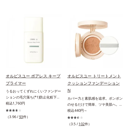
オルビスユー ポアレス キープ
オルビスユー トリートメント
プライマー
クッションファンデーション
N
うるおってくずれにくいファンデー
ションの毛穴落ち(*1)防止化粧下
カバー力と素肌感を追求。ポンポン
地。ファンデーションの毛穴落ち
税込1,760円
のせるだけで簡単、ツヤ美肌へ。カ
(*1)防止化粧下地です。毛穴
バー力と素肌感を両立する、簡単ツ
税込440円～
1/10000サイズのマイクロカバー成
ヤ美肌クッションファンデーション
（3.96 /
93
件）
分(*2)が毛穴をカバー。毛穴をフラ
です。多方向へ光を拡散し、高いソ
（3.5 /
102
件）
ットに整えてつるんとなめらかに。
フトフォーカス効果で毛穴や色ムラ