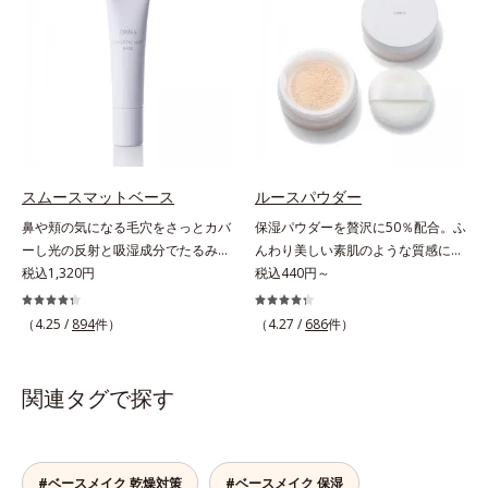
が同時にできるお役立ちアイテムで
る高機能化粧下地毛穴や小ジワの凹
す。毛穴や色ムラをカバーしながら
凸をつるんとなめらかに(*1)。スキ
も、素肌のような透明美肌を叶える
ンケア発想の化粧下地です。保湿成
秘密は「スムースヴェールパウダー
分が肌全層(*2)に働きかけて、肌の
(*1)」にあります。7種の球状粉体
うるおいをグンとアップ＆リッチな
(*2)が凹凸を埋めて、肌に薄いヴェ
クリームのようにぴたっと密着。乾
ールをかけるようにカバー。さらに
燥による小ジワを目立たなく(*1)
板状粉体が光を反射して、すっぴん
し、つるんとしたハリ肌に仕上げま
肌のようなナチュラルなツヤ感を演
す。むやみに隠すのではなくふわり
スムースマットベース
ルースパウダー
出します。また、皮脂を吸着する
と光を拡散させ、メイク×スキンケ
鼻や頬の気になる毛穴をさっとカバ
保湿パウダーを贅沢に50％配合。ふ
「あぶらとりパウダー(*3)」を配合
アのW効果で軽やかな美肌を印象づ
ーし光の反射と吸湿成分でたるみ毛
んわり美しい素肌のような質感にな
し、くずれ＆テカリを防いでサラサ
けます。紫外線吸収剤フリーなのに
穴もふんわり一掃。肌になじむクリ
税込1,320円
りながらもうるおいとツヤを叶える
税込440円～
ラ肌が長時間続きます。パウダータ
高SPF値、さらにスキンプロテクト
ーム状の部分用化粧下地。小鼻や頬
フェイスパウダー。朝の仕上がりの
イプながら、SPF50+・PA++++。パ
複合成分(*3)が、ブルーライト、紫
の気になる毛穴にさっと塗るだけ
クオリティが全然違う！ まるで美
ウダーならではの軽いつけごこち
（4.25 /
894
件）
（4.27 /
686
件）
外線、大気中の微粒子汚れなどの外
で、毛穴が隠せる部分用化粧下地。
しい素肌のような質感を叶えるルー
で、日焼け止めが苦手な方にもおす
的ダメージから肌表面をガードしま
光を操るパウダーの働きで光を強力
スパウダー（お粉）です。リキッド
すめです。水や汗に強いスーパーウ
す。【カバー効果】保湿性凹凸カバ
に乱反射させ、毛穴をふんわりぼか
タイプのファンデーションを使って
ォータープルーフ(*4)だから、レジ
関連タグで探す
ー複合成分(*4)肌悩みが気になる時
します。さらに乾燥を感じたら水分
も、仕上げがパサパサのお粉ではせ
ャーにも大活躍してくれます。*1
でも、ただ隠すだけでなく、乾きや
を吸湿して補う成分により、乾燥に
っかくのツヤが台無しに…。オルビ
シリカ、セルロース、窒化ホウ素配
すい肌にうるおいを届けながら、光
よって目立ちやすい頬のたるみ毛穴
スのルースパウダーは、ほんのり光
合＝セミマット肌を叶える球状と板
拡散効果で乾燥小ジワや毛穴もカバ
もふんわり一掃。するんとハリ感の
をまとったグロウニュアンスパウダ
#ベースメイク 乾燥対策
#ベースメイク 保湿
状の粉体*2 シリカ6種類、セルロー