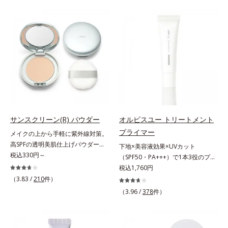
ファンデが毛穴に落ちる隙をつくら
をふわりとカバーします。さらに肌
ず、メイクのりがUPします。水分
との親和性が高いアミノ酸系パウダ
と皮脂のバランスを整え、乾燥＆ベ
ー(*)を配合。みずみずしく肌になじ
タつきレスに。さらに毛穴周りの肌
み、厚塗り感なくピタッと密着しま
にうるおいを与え、キュッと引き締
す。毛穴、シミ、くすみ、凹凸、色
め＆ハリ感をUPさせます。また皮
ムラなどの大人の肌悩みをポンポン
脂を感知するとギュッと固まる膜を
するだけで簡単にカバーし、まるで
採用。ファンデーションのくずれや
素肌そのものが美しくなったよう
毛穴落ちを防ぎ、キレイが長持ちし
な、うるツヤ美肌を演出します。*
ます。軽やかにのびるリキッドが肌
ラウロイルリシン配合＝肌なじみを
にほわっとべールをかけて、肌キメ
良くする仕上がり向上粉体
サンスクリーン(R) パウダー
オルビスユー トリートメント
がふっくら整うかのよう(*3)。つっ
プライマー
メイクの上から手軽に紫外線対策。
ぱらないここちよい密着感で、さま
高SPFの透明美肌仕上げパウダー。
下地×美容液効果×UVカット
ざまなタイプのファンデと併用でき
メイクの上から手を汚さずに紫外線
税込330円～
（SPF50・PA+++）で1本3役のプラ
ます。毛穴が気になる箇所への部分
対策ができるUVカットパウダーで
イマー。凹凸をつるんとなめらかに
税込1,760円
使いもOK。*1 ファンデーションが
す。“素肌のようななめらかな軽
(*1)整え、化粧ノリUPの高機能化粧
くずれて毛穴に落ちること*2 酸化
（3.83 /
210
件）
さ”と“高いUVカット効果”の両立を
下地。“塗るたび高まる、素肌の美
チタン配合＝カバー力向上成分*3
（3.96 /
378
件）
叶えました。持ち運びしやすいプレ
しさ” 肌本来の美しさを引き出す
メイク効果による
ストタイプ。外出先でも、メイクの
『オルビスユー』発想で、乾燥によ
上からササッとUVカットとお直し
る小ジワをカバーしてハリ肌に整え