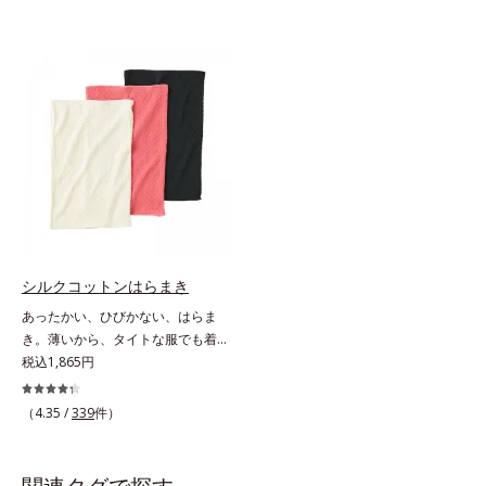
シルクコットンはらまき
あったかい、ひびかない、はらま
き。薄いから、タイトな服でも着こ
なしスマート。贅沢なダブル素材
税込1,865円
で、薄手なのに驚くほどポカポカ肌
側はシルク100％、表側はコットン
（4.35 /
339
件）
100％の贅沢なはらまきです。2つ
の生地の間に温かい空気をたっぷり
ためこむから、薄手なのに驚くほど