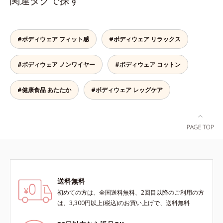
関連タグで探す
ポカポカ。脇には縫い目がないの
で、気になる肌への当たりもありま
せん。S～LLサイズの幅広い体型に
対応します。
#ボディウェア フィット感
#ボディウェア リラックス
#ボディウェア ノンワイヤー
#ボディウェア コットン
#健康食品 あたたか
#ボディウェア レッグケア
送料無料
初めての方は、全国送料無料、2回目以降のご利用の方
は、3,300円以上(税込)のお買い上げで、送料無料