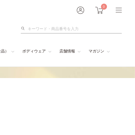
0
検
索
食品）
ボディウェア
店舗情報
マガジン