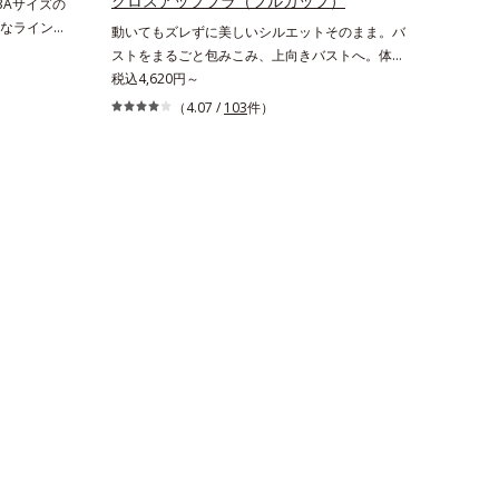
クロスアップブラ（フルカップ）
3Aサイズの
なラインノ
動いてもズレずに美しいシルエットそのまま。バ
ップできる
ストをまるごと包みこみ、上向きバストへ。体に
チュラルな
フィットして、ラクな着用感のノンワイヤータイ
税込4,620円～
こだわり、
プ。カップ下部分に、パワーネットをクロスさせ
（4.07 /
103
件）
。脇肉もス
たアクティブクロス(R)設計を採用。体の動きに
に自信が持
あわせて2枚の生地が交差するから、動いてもズ
性の高いモ
レません。セル芯部分は7層になったシェイプパ
ンをキープ
ネルを採用。パネル全体で脇まわりをサポート
へのやさし
し、バストをしっかりホールド。脇がすっきりし
ップの間に
たメリハリのある上向きバストをつくるから、上
レずに安定
半身を一回りほっそり見せてくれます。※価格は
お悩みも解
サイズによって異なります。
ん。このブ
ご用意とな
売りの専用
と組み合わ
ー・パッテ