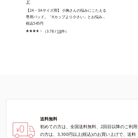
ド
【2A・3Aサイズ用】 小胸さんの悩みにこたえる
専用パッド。「Aカップより小さい」とお悩みの
方でも大丈夫。AA・AAAサイズの方に、ノンワ
税込545円
イヤー・パッテッドブラと組み合わせて使用する
（3.78 /
18
件）
別売りの専用パッドをご用意しました。胸の大き
さにあわせたボリュームアップが可能です。・ノ
ンワイヤー・パッテッドブラは、こちら
送料無料
初めての方は、全国送料無料、2回目以降のご利用
の方は、3,300円以上(税込)のお買い上げで、送料