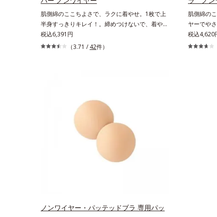
パー ノンワイヤー
ラ ノン
肌側綿のここちよさで、ラクに着やせ。1枚で上
肌側綿のこ
半身すっきりキレイ！。締めつけないで、着やせ
ヤーでやさ
する 「これが補整下着なの？」と驚くほどのや
税込6,391円
せする 「
税込4,620
さしさで、美しいラインへ。締めつけ感や苦しさ
やさしさで
（3.71 /
42
件）
なく、ラクに着やせをかなえる「ワンダーコンフ
さなく、ラ
ォシリーズ」。肌側は高級スーピマ綿を使用し、
フォシリー
しなやかでやわらかな肌触り。広い面で体の凹凸
し、しなや
をなめらかに整え、大人のボディを美しいシルエ
凹凸をなめ
ットへと導きます。肩まわりもおなかもラクラク
ルエットへ
1枚で上半身をすっきり魅せるシェイパーです。
ンワイヤー
幅広のストラップで肩への負担がなく、一日中ラ
す。幅広の
クラク。立体パターンと面で持ち上げる設計で、
中ラクラク
美しいバストラインに整えます。苦しくなりがち
で、美しい
なみぞおちは裏打ちをせず、レースのパワーだけ
すっきり補
で安定させるので圧迫感がありません。背中のシ
らかい背中
ルエットすっきり浅いVカットで背中の広い面積
はなく、生
を整えます。お肉をおさえて、すっきりしたシル
ルド。後ろ
エットに変わります。
ノンワイヤー・パッテッドブラ 専用パッ