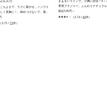
ワイヤー
まぁるいラインで、小胸に自信！A～
専用ブラジャー。ふんわりナチュラル
こちよさで、ラクに着やせ。ノンワイ
ンワイヤーで自然な形にボリュームア
税込545円～
しく美胸に！。締めつけないで、着や
「小胸さん用のブラジャー」です。ナ
これが補整下着なの？」と驚くほどの
円
（3.74 /
43
件）
ラインで、ふんわり形を整えることに
、美しいラインへ。締めつけ感や苦し
（3.75 /
73
件）
モールドカップで自然な丸みをメイク
クに着やせをかなえる「ワンダーコン
ッキリおさえて、上半身全体のライン
ズ」。肌側は高級スーピマ綿を使用
てます。胸にやさしいつけごこち保型
かでやわらかな肌触り。広い面で体の
ールドカップなので、薄いのに美ライ
らかに整え、大人のボディを美しいシ
します。肌ざわりのよい綿素材で、胸
と導きます。美しいバストラインへノ
さも満点です。パカパカ浮かない！カ
でやさしく美胸をメイクするブラで
伸び止め素材を内蔵しているので、ズ
ストラップで肩への負担がなく、一日
をキープします。パカパカ浮くという
。立体パターンと面で持ち上げる設計
消し、かがむ時も胸元が気になりませ
バストラインに整えます。脇も背中も
ラジャーはAカップ（パッドなし）の
整脇からバック部は幅広設計で、やわ
ります。AA・AAAサイズの方は、別
のお肉をカバーします。硬いセル芯で
パッドをご購入いただき、ブラジャー
地を2重に重ねて脇肉もしっかりホー
せてご使用ください。 ・ノンワイヤ
姿もすっきりキレイに変身します。
ッドブラ 専用パッドは、こちら