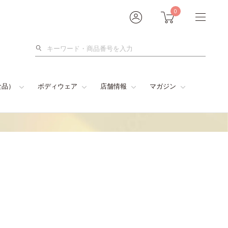
0
検
索
食品）
ボディウェア
店舗情報
マガジン