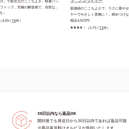
ラ ノンワイヤー
ロ」で新次元のここちよさ。軽量パッ
フトップ。究極の解放感で、自然な美
肌側綿のここちよさで、ラクに着やせ
るハーフトップこの感覚、ほかにな
5円～
ヤーでやさしく美胸に！。締めつけな
ストレスフリー感！綿たっぷりで縫い
せする 「これが補整下着なの？」と
税込4,620円
（4.09 /
76
件）
現した、驚異のインナーです。ハーフ
やさしさで、美しいラインへ。締めつ
（3.75 /
73
件）
ブラを外したくなるリラックスタイム
さなく、ラクに着やせをかなえる「ワ
こちよさを叶えてくれるアイテム。広
フォシリーズ」。肌側は高級スーピマ
ある軽量パッド付きで、自然な美胸を
し、しなやかでやわらかな肌触り。広
。
凹凸をなめらかに整え、大人のボディ
ルエットへと導きます。美しいバスト
ンワイヤーでやさしく美胸をメイクす
す。幅広のストラップで肩への負担が
中ラクラク。立体パターンと面で持ち
で、美しいバストラインに整えます。
すっきり補整脇からバック部は幅広設
らかい背中のお肉をカバーします。硬
はなく、生地を2重に重ねて脇肉もし
ルド。後ろ姿もすっきりキレイに変身
30日以内なら返品OK
開封後でも発送日から30日以内であれば返品可能
※商品返送料はオルビスが負担いたします