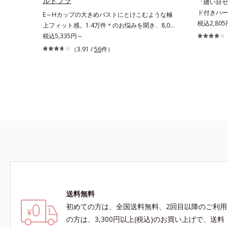
ルトブラ
「縫い目ゼ
ド付きハー
E～Hカップの大きめバストにとけこむような極
胸を演出す
税込2,80
上フィット感。1.4万件＊のお悩みを聞き、8,000
い。究極の
人のお客様と開発「私には合うブラがない…」と
税込5,335円～
目ゼロを実
秘かに苦しむグラマーさんのために、同じ悩みを
（3.91 /
56
件）
トップは、
持つオルビス担当者が開発。Web調査で「グラ
に最高のこ
マーさんのお悩み」1.4万件を集め、それを徹底
くて高さの
分析して設計しました。＊オルビスWeb「キク
演出します
ラボ」でのアンケート結果（2018年5月時点）大
きめバストに極楽フィット＆スッキリ細見せグラ
マーさんのための特殊設計を行っています。大き
めバストを圧迫せずにふんわりフィットしつつ、
サイドはお肉を流さずスッキリ細く見せます。
E65～H85まで、17種類のサイズをご用意多くの
グラマーさんに対応すべく、幅広く細かなサイズ
展開を行いました。
送料無料
初めての方は、全国送料無料、2回目以降のご利用
の方は、3,300円以上(税込)のお買い上げで、送料