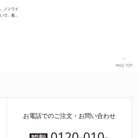
。ノンワイ
いで、着や
驚くほどの
け感や苦し
ンダーコン
綿を使用
い面で体の
を美しいシ
ラインへノ
るブラで
なく、一日
上げる設計
脇も背中も
計で、やわ
いセル芯で
っかりホー
します。
お電話でのご注文・お問い合わせ
0120-010-
無料通話