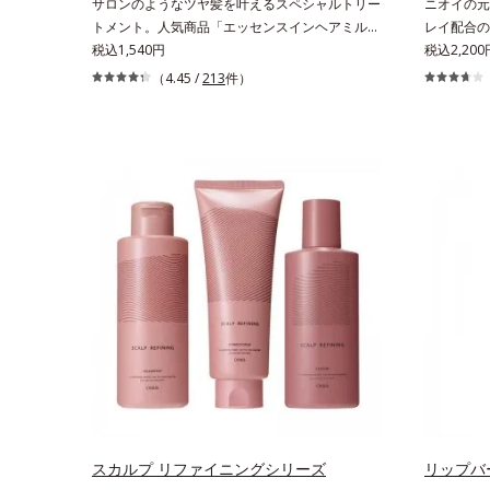
サロンのようなツヤ髪を叶えるスペシャルトリー
ニオイの元(
トメント。人気商品「エッセンスインヘアミル
レイ配合の
ク」と同じシリーズの、お風呂で美しいツヤ髪を
税込1,540円
スキンケア
税込2,200
叶えるスペシャルヘアマスクです。シャンプー後
を愛するセ
（4.45 /
213
件）
のまっさらな髪の内部の通り道を押し広げて、毛
スキンクレ
髪補修成分(*1)が髪の内部まで浸透。さらに毛髪
質(*2)
保護成分がダメージを受けている部位に吸着し
す。気にな
て、キューティクル表面をリペア。髪の内外にア
皮脂と古い
プローチして、乾燥などの外的刺激から守り抜
イ配合(*
き、ダメージ(*2)を立て直し(*3)ます。お風呂で
ッキリ落と
シャンプー後に適量を髪になじませ、置き時間は
な、しっと
0秒。なじませてすぐに洗い流す手軽さで、毛先
す。脇や胸
までするんっとまとまる、まるでサロン帰りのよ
気になる部
うなうるおうツヤ髪を叶えます。*1 毛髪補修成
だける、ス
分（イソステアリン酸、イソステアロイル加水分
ち着きと深
解コラーゲン、イソステアロイル加水分解シル
*1 ニオイ
ク、スフィンゴ糖脂質、トコフェロール、グリセ
ッドクレイ
リン、糖脂質、BG、イソステアリン酸、イソス
質をからめ
テアロイル加水分解コラーゲン、イソステアロイ
合＝古い角
ル加水分解シルク、スフィンゴ糖脂質、トコフェ
ト配合＝洗
ロール、グリセリン、ヒアルロン酸ヒドロキシプ
スカルプ リファイニングシリーズ
リップバ
ロピルトリモニウム、フェノキシエタノール）