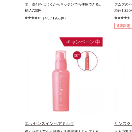
水、洗剤をはじくからキッチンでも使用できる万
ズムズの不
能型ハンドクリーム。常に外気にさらされている
税込723円
い、手足が
税込1,32
上、もともと皮脂分泌が少ない手肌は、乾燥しや
が増してつ
（4.5 /
1985
件）
すく荒れやすい部分です。ソメイヨシノ葉エキス
はお肌が乾
通販限定
が、乱れた角層を整え、うるおいを閉じ込めなが
ら。オルビ
ら肌表面をなめらかにし肌荒れを防止します。ま
イムから始
た、リピジュア（R）−NR(*) が手肌にピタッと密
ディシャン
着して、うるおいバリアを作り乾燥などの外部刺
は、洗いす
激から手肌を徹底ガードするので、しっとり感が
す。特に不
ずっと続きます。* ポリクオタニウム-61（リピ
モイスチャ
ジュアは、日油株式会社の登録商標です。）
用ジェルロ
つらいカサ
くしずめ、
エッセンスインヘアミルク
サンスクリ
傷んだ髪を芯から補修する美容液入りヘアミル
まるで素肌