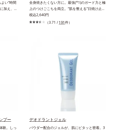
よい”時間
全身焼きたくない方に。最強(*1)のガード力と極
リカ配合＝皮
に加え、ハ
上のつけごこちを両立。“肌を整える”日焼け止
なる汚れが
め。絶対に焼きたくない方に。SPF50+・
税込2,640円
ーカスクレ
PA++++。最強(*1)のガード力を持ちながら、肌
（3.71 /
191
件）
で、髪や頭皮
を整えるスキンケア効果を持つ身体用日焼け止め
も1度洗い
です。ポーラ化成の特殊製法「粉体乳化」技術を
した。ま
使っているから、汗に触れることで粉体同士が凝
ト成分
集し、膜の強度がアップ。こすれへの耐性も強
分と水分のバ
く、UVカット効果の低下を予防します。それで
保ちます。
いて、肌にスルスルのびてピタッと密着するジェ
1本を均一
ル感触で、毎日使いたくなる極上のつけごこち。
(*3)」を
さらに、塗るたびにうれしいスキンケア効果も加
しっかり整
えました。バリア機能を維持する白様雪(R)エキ
整え、スタ
ス(*2)とアルニカ花エキス(*3)が、紫外線ダメー
吸したくな
ジ(*4)にもゆらぎにくいすこやかな肌に整え、ロ
の香りで、
ーズヒップエキス(*5)と浸透型コラーゲン(*6)が
ぐします。
透明感を引き出し、肌のハリ感をサポートしま
酸ポリグリ
す。スーパーウォータープルーフだから、海やプ
ど複合的な
ールなどのアウトドアでも大活躍！ 強烈な紫外
ン酸２K、ア
ンプー
線も跳ね除け、肌をダメージからしっかりガード
デオドラントジェル
）、イワベ
します。【ご使用方法】手に適量をとり、日焼け
沢体験。しっ
パウダー配合のジェルが、肌にピタッと密着。3