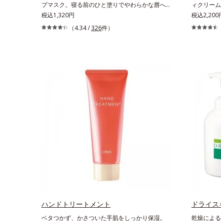
プマスク。寝る前のひと塗りでやわらかな唇へ。
ィクリーム
集中保湿リップマスクです。バームのような固め
税込1,320円
ニーク触感
税込2,200
のテクスチャーが体温でじんわり、とろんとほぐ
るボディク
（4.34 /
326
件）
れ、Wのオイルがピタッと高密着。2種の植物性
でみずみず
保湿成分配合で、乾燥にゆらがない唇に整えま
いのに吸い
す。寝る前に塗れば、翌朝のコンディションが段
水分解ヒア
違い！ 寝ながらケアで唇をそっといたわりなが
Wのうるお
ら、メイク映えするしっとりやわらか唇を実現し
肌ボディを
ます。【ご使用方法】清潔な指先またはお手持ち
お風呂上が
のリップブラシに適量をとって、唇にやさしくな
じませてく
じませてください。
ハンドトリートメント
ドライス
ベタつかず、かさついた手肌をしっかり保湿。
乾燥による