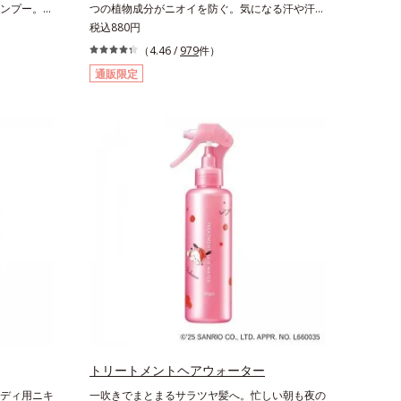
うるおいを
を防ぎたい部分に、塗布後すぐに少量ずつムラな
ンプー。リ
つの植物成分がニオイを防ぐ。気になる汗や汗ジ
ルエーテル＝
くのばします。顔にもご使用いただけますが、よ
ふわもこ濃
ミ、ニオイの対策に薬用エチケットアイテム。パ
税込880円
りやすく整
り美しい仕上がりのため、顔に使用する場合は、
りすべすべ
ウダー配合のジェルが、肌にピタッと密着。3つ
（4.46 /
979
件）
化粧下地のご使用をおすすめします。耐水性にす
。肌本来の
の植物成分がニオイを防ぎ、わずかなニオイもし
通販限定
ぐれておりますので、落とすときには洗浄料やボ
*1)が、不
っかりキャッチ。無油分＆パウダー配合なので、
ディ用洗浄料を使って、ていねいに洗い流してく
落としま
塗った後ベタつかずお肌はサラサラ。汗ジミの心
ださい。*1 SPF50+・PA++++ オルビス サンスク
うるおい吸
配もありません。スプレーのように音がでたり飛
リーン®内ウォータープルーフ効果として*2 サ
ぴたっと密
び散ったりしないので、外出先でもまわりを気に
ッカロミセス/ハトムギ種子発酵液配合＝保湿成
キープし
せず使えます。ジェルならではの確かな効果と快
分*3 保湿成分*4 乾燥など*5 カニナバラ果実エ
いたくなる
適な使いごこちのデオドラント剤です。
キス配合＝保湿成分*6 加水分解コラーゲン配合
が細かい泡
＝保湿成分
ケア”で、
します。
性化糖
トリートメントヘアウォーター
ディ用ニキ
一吹きでまとまるサラツヤ髪へ。忙しい朝も夜の