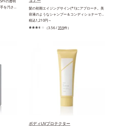
ョナー
PFの透明
手を汚さず
髪の初期エイジングサイン(*1)にアプローチ。美
ダーで
容液のようなシャンプー＆コンディショナーで触
高いUVカ
れていたくなるうるツヤ髪へ。「髪のうねりが気
税込1,210円～
運びしやす
になる」「乾燥してパサつく」「なんとなくまと
（3.56 /
359
件）
クの上から
まらない」といった髪の初期エイジングサイン
できるお役
(*1)にアプローチする、オルビスのモイストセラ
バーしなが
ムシリーズ。まるでスキンケアアイテムのように
秘密は「ス
美容液成分(*2)を6つも配合。保水してうるおい
ます。7種
を逃さない成分と、深く浸透してうるおいで満た
に薄いヴェー
す成分で、髪も地肌も贅沢にケアします。さらに
粉体が光を
うるおいを行き渡らせる浸透力と、うるおいをキ
ラルなツヤ
ープする保水力を誇る新技術を採用。髪のうねり
る「あぶら
を抑え、スタイリングのしやすい、ずっと触れて
れ＆テカリを
いたくなるうるツヤ髪へと導きます。ヒノキ、ラ
パウダータ
ベンダー、ゼラニウムによるリフレッシュアロマ
パウダーならで
の香りで、バスルームがここちよいリラックス空
苦手な方に
間に。*1 うねり、パサつき*2 保湿成分
ーウォータ
も大活躍して
窒化ホウ素
ボディUVプロテクター
状の粉体