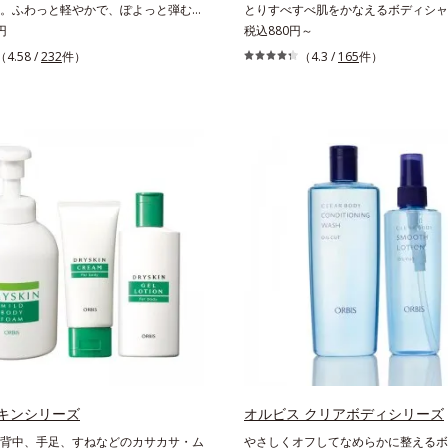
ンケイ根エキス（植物由来）＝頭皮に
。ふわっと軽やかで、ぽよっと弾むユ
とりすべすべ肌をかなえるボディシャ
与える保湿成分*3 PPG-3カプリリ
。なじませると摩擦と皮膚温でほどけ
円
リースバイタッチ ボディシャンプー
税込880円～
毛髪の水分・油分を保ち、髪をまとま
リームです。うっとりなテクスチャー
密泡がからだをやさしく包み、しっと
（4.58 /
232
件）
（4.3 /
165
件）
える成分
しいうるおい膜が広がり、ベタつかな
肌に洗い上げるボディシャンプーです
付くようなしっとりもちもち肌に。加
うるおいに近いシルク由来の洗浄成分(
ルロン酸配合。浸透性と水分保持力の
要な汚れをするりと包み込みやさしく
いベールで、乾燥を寄せつけないもち
す。さらにヒアルロン酸ナトリウムと
長時間キープします。【ご使用方法】
着成分(*2)配合で、保湿成分が肌に
りなどの清潔な肌に適量をやさしくな
着。洗い流した後も必要なうるおいを
ださい。
て、つっぱり感のない、ずっと触って
ようななめらか肌をかなえます。キメ
はやさしい肌あたり。“いたわるボディ
バスタイムに癒しのひとときをもたら
*1 ラウロイルシルクアミノ酸K*2 異
キンシリーズ
オルビス クリアボディシリーズ
背中、手足、すねなどのカサカサ・ム
やさしくオフしてなめらかに整えるボ