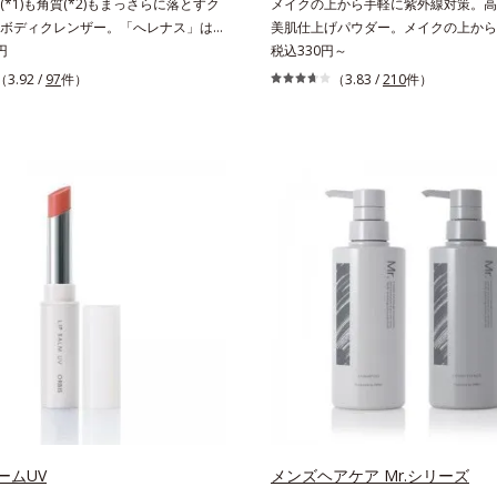
*1)も角質(*2)もまっさらに落とすク
メイクの上から手軽に紫外線対策。高S
ボディクレンザー。「へレナス」は、
美肌仕上げパウダー。メイクの上から
に強みのあるオルビスとフレグランス
円
に紫外線対策ができるUVカットパウ
税込330円～
ントピアによる共同ブランド。ピュア
す。“素肌のようななめらかな軽さ”と“
（3.92 /
97
件）
（3.83 /
210
件）
イクレンザーは、ニオイの元(*1)も角
ット効果”の両立を叶えました。持ち
もまっさらにオフするボディクレンザーで
いプレストタイプ。外出先でも、メイ
るニオイ、ごわつきの元となるのは、
ササッとUVカットとお直しが同時に
角質。汚れの吸着力が強い3種のクレ
立ちアイテムです。毛穴や色ムラをカ
3)で、皮脂や古い角質、毛穴汚れまでス
らも、素肌のような透明美肌を叶える
して、ずっと触れていたくなるよう
ムースヴェールパウダー(*1)」にあり
りうるおったなめらかな素肌に整えま
の球状粉体(*2)が凹凸を埋めて、肌
元、膝、かかとなどのニオイや角質が
ルをかけるようにカバー。さらに板状
位に、週2～3回を目安にお使いいた
反射して、すっぴん肌のようなナチュ
ペシャルボディケアアイテムです。落
感を演出します。また、皮脂を吸着す
みを感じさせる、ウッディの香り。
とりパウダー(*3)」を配合し、くず
の元となる汚れ *2 古い角質 *3 レ
防いでサラサラ肌が長時間続きます。
（イライト、カオリン）配合＝古い角
イプながら、SPF50+・PA++++。
とる洗浄成分、モロッコ溶岩クレイ配
はの軽いつけごこちで、日焼け止めが
質をからめとる洗浄成分、ベントナイ
もおすすめです。水や汗に強いスーパ
浄成分
ープルーフ(*4)だから、レジャーに
くれます。*1 シリカ、セルロース、
ームUV
メンズヘアケア Mr.シリーズ
配合＝セミマット肌を叶える球状と板