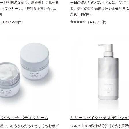
ージを防ぎながら、唇を美しく見せる
一日の終わりのバスタイムに、”ここち
*2 シリカ6種類、セルロース*3 シ
リップクリーム。UV対策を忘れがちな
を。男性の髪や頭皮は汗や余分な皮脂
脂を吸着する粉体*4 化粧持ち性能
線をカットしながら、顔色をパッと明
円
ードワックスやスプレーなど性質が異
税込1,430円～
UVカットリップです。他の部位より
たまりやすい環境にあります。「フォ
（3.89 /
270
件）
（4.4 /
86
件）
バリア機能が低い唇は、紫外線の影響
ンジング成分(*1)」を採用すること
き起こしがち。そこでSPF25・
に負担をかけずに化学成分による汚れ
UVカット効果のあるリップクリームで、
で落とす設計のシャンプーを実現しま
く唇もしっかりUV対策しましょう。2
た、うるおいを与える「バイオモイス
成分（加水分解コラーゲン、ゲットウ
(*2)」を配合することで、頭皮の油
を配合しているから、カサつき・くす
ランスを整え、髪と頭皮をすこやかに
どの乾燥悩みも解決＆うるおい長持ち。
さらにコンディショナーには髪の1本
どんな肌色にも似合うカラーで、唇を
な膜で包み込む「プレスタイリング成分
ながらケアします。マスクに色移りし
採用し、コーティング効果により夜に
、気兼ねなく使えます。口紅の下地と
えた髪の形状をキープしやすい状態に
すめです。
イリングしやすい髪へ導きます。深呼
る爽やかでやさしいグリーン＆ハーブ
毎日をタフに頑張る男性の心を解きほ
*1 ラウリルグルコシド、ラウリン
セリル-10＝皮脂、スタイリング剤な
バイタッチ ボディクリーム
汚れを落とす成分*2 グリチルリチ
リリースバイタッチ ボディシャ
ルテロモナス発酵エキス（微生物由来
感で、心もからだもやさしく包むボデ
シルク由来の洗浄成分(*1)で洗う贅