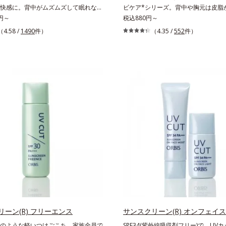
快感に。背中がムズムズして眠れな
ビケア*シリーズ。背中や胸元は皮脂
カサつく、お風呂上がりはその不快感
0円～
外とニキビのできやすい部分です。顔
税込880円～
らい・・・と悩んでいませんか？それ
皮膚の厚みが違うから、すべすべボデ
（4.58 /
1490
件）
（4.35 /
552
件）
燥して外的刺激に弱くなっているか
はボディ用のアイテムでお手入れしま
スのドライスキンシリーズは、バスタ
ルビスではボディのニキビケア(*)の
めるトータルケア。ふわふわの泡状ボ
っぷりの泡でやさしく洗う洗浄料と、
プーでの「手のひら+泡」のなで洗い
ッとひと吹きできるスプレータイプの
ぎによる乾燥を防ぎうるおいは残しま
の2ステップをご用意しています。洗
快感を感じやすいお風呂上がりには、
ションも、肌へのやさしさに配慮した
ーシールド成分を配合した全身用の薬
香料・無着色。清涼成分のメントール
ーション、部分用の薬用クリームで、
っきり気持ちの良い使用感です。* 
つきや、ムズムズする不快感をすばや
れを防ぐ
快適に過ごしましょう。
ーン(R) フリーエンス
サンスクリーン(R) オンフェイス
のような軽いつけごこち。家族全員で
SPF34(紫外線吸収剤フリー)で、UV