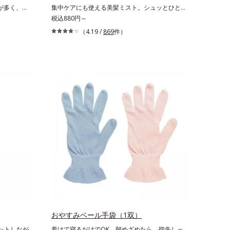
が多く、意
集中ケアにも使える美髪ミスト。シュッとひと吹
と背中では
きで、理想の髪になれるトリートメント。傷んだ
税込880円～
ィのために
髪のケアは毛先だけでなく、髪全体にアプローチ
（4.19 /
869
件）
しょう。オ
することが大切です。根元から瞬時にシルエット
ために、た
が整うから、誰でも簡単にプロ仕上げが実現しま
手軽にシュ
す。キューティクルの主成分で、髪のまとまりや
ローション
サラサラな指通りを大きく左右する重要な美髪成
浄料もロー
分「18-MEA(*)」。毎日の生活の中で失われやす
無油分・無
いため、すき間にダイレクトに補うことで、瞬時
配合で、す
に傷みのないなめらかなツヤ髪に導きます。髪の
ニキビ・肌荒
内側のダメージもしっかり補修するから、仕上が
りは驚くほどふわっとなめらか！夜のドライヤー
前に使えば、サロン帰りのようななめらかさと指
通りに。朝の寝ぐせ直しにもおすすめです。*
18-MEA類似成分（セテアラミドエチルジエトニ
ウム加水分解コメタンパク）配合＝毛髪表面補修
成分
おやすみベール手袋（1双）
カットしなが
着けて寝るだけでOK。朝めざめたら、指先しっ