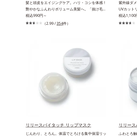
髪と頭皮をエイジングケア。ハリ・コシを体感！
紫外線ダメ
*2 髪の乾燥、乾燥によるパサつき*3 毛髪にうる
艶やかなふんわりボリューム美髪へ。「抜け毛が
UVカット
おい、ハリを与えること
目立つ」「ボリュームがない」「ハリ・コシがな
税込990円～
唇に。紫外
税込1,100
い」という年齢による3大髪悩みには、スカルプ
るく見せる
（2.99 /
354
件）
リファイニングシリーズを！髪と地肌をエイジン
角層が薄く
グケア(*1)する、オルビスの頭皮ケアシリーズで
で乾燥を引
す。地肌と髪をすこやかに保つ「3Dプロテクト
PA++の
成分(*2)」と、うるおったツヤ髪に導く「ブレン
顔だけでな
ドボタニカルエキス(*2)」を配合。艶やかな、ふ
種類の保湿
んわりボリューム美髪へ導きます。翌朝の手ぐし
葉エキス）
で納得できる、褒められ髪をご体感ください。
み(*)な
*1 年齢に応じたお手入れのこと *2 保湿成
通常色は、
分
美しく魅せ
にくいので
してもおす
リリースバイタッチ リップマスク
リリース
じんわり、とろん。体温でとろける集中保湿リッ
ふわとろ触