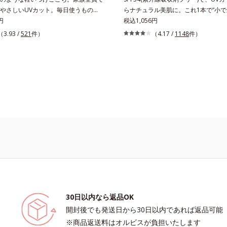
やさしいUVカット。毎日使うものだ
らナチュラル美肌に。これ1本で“小で
ごこちにも、肌へのやさしさにもこだ
円
も、化粧下地としても。この1本があ
税込1,056円
そんな声に応えた、素肌感覚のストレ
っとそこまで”もOKなすっぴん美肌！
（3.93 /
521
件）
（4.17 /
1148
件）
全身用日焼け止めです。きしみや乾燥
ダメージ(*1)からバリアしながら、
持ちのいい感触。SPF30・PA+++なが
顔用日焼け止めです。 紫外線、近赤
吸収剤は不使用。敏感ぎみな肌の方も
汚染物質(*2)を含むダメージに着目
安心の、やさしい使いごこちです。
ら肌を守る成分を配合しました。誰の
む絶妙な色設計で、白浮きなしの明る
や肌に。さらに超軽量粉体を採用して
とっても軽い付けごこち。単品でも、
してもご使用いただけます。ベタつく
るおい感覚が続く「クリームタイプ」
ずしい感触で肌に密着してくずれにく
ョンタイプ」の2タイプから、お肌の
せてお選びいただけます。*1 紫外線
ほこりなどのダメージ*2 空気中のち
30日以内なら返品OK
開封後でも発送日から30日以内であれば返品可能
※商品返送料はオルビスが負担いたします