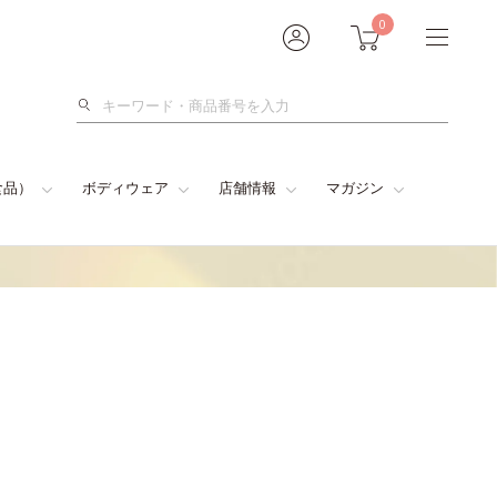
0
検
索
食品）
ボディウェア
店舗情報
マガジン