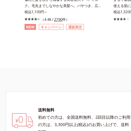
ク。毛先までしなやかな美髪へ。パサつき、広が
使える肌に
り、枝毛、ツヤ不足・・・髪のお悩みは尽きない
税込1,100円～
から、使い
税込1,320
もの。エッセンスインヘアミルクは、そんなお悩
わりたい。
（4.48 /
2790
件）
みを解決する洗い流さないタイプのトリートメン
スフリーな
NEW
キャンペーン
通販限定
トです。サロン業界注目の美髪成分「CMC類似
感のない気
成分(*1)」を配合。この「CMC」は、髪内部の成
ら、紫外線
分が流れ出るのを防ぐ重要な役割を担っており、
お子様にも
ダメージを受けてバラバラになりがちな髪内部の
線維をくっつけます。一度「CMC」を失うと自
ら作り出すことはできないので、補うケアが不可
欠なのです。使用方法は簡単。適量を手にとっ
て、タオルドライ後の髪（または乾いた髪）に、
毛先を中心になじませます。ドライヤーの熱を味
方に、擬似キューティクルを作り、サラサラつる
んの指通りを実現します。さらに高保水ミルク
(*2)が、うるおいを逃がさないように髪表面をコ
ート。内外からのしっかりケアで、うるおい健康
送料無料
美髪をずっとキープします。*1 ダイズステロー
ル配合＝毛髪補修成分*2 ジエチルヘキサン酸ネ
初めての方は、全国送料無料、2回目以降のご利用
オペンチルグリコール、ネオペンタン酸イソデシ
の方は、3,300円以上(税込)のお買い上げで、送料
ル配合＝保水効果の高い毛髪保護成分各商品の詳