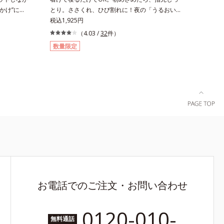
かけ”に
とり。ささくれ、ひび割れに！夜の「うるおい手
れば、“ちょ
袋」着けて寝るだけで、ひと晩中しっとり保湿。
税込1,925円
 さまざまな
手荒れに悩む方におすすめの手袋です。天然保湿
（4.03 /
32
件）
美肌を叶える
成分スクワランが練り込まれたレーヨンと綿を採
数量限定
外線、大気
用。なめらか触感で、手肌をふんわり包み込んで
し、それらか
守ります。ガサつきやすい指先は、植物性スクワ
肌にもなじ
ラン配合シートで覆って集中ケア。ゆったり設計
い自然なつ
で、手が大きめの方でも安心です。
いるので、
化粧下地と
ことなくう
と、みずみ
い「ローシ
状態に合わ
や空気中の
り・ほこり
お電話でのご注文・お問い合わせ
0120-010-
無料通話