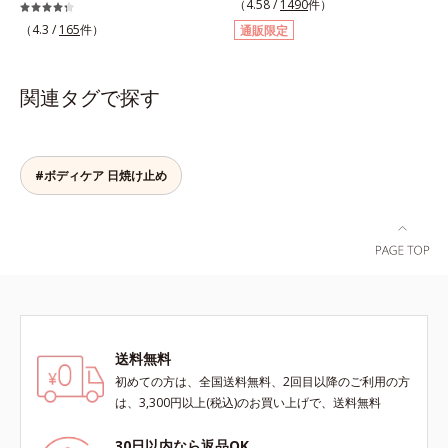
イタッチ ボディシャンプーふわも
（4.58 /
1490
件）
ませんか？それはお肌が乾燥して外
こ濃密泡がからだをやさしく包み、
（4.3 /
165
件）
通販限定
的刺激に弱くなっているから。オル
しっとりすべすべ肌に洗い上げるボ
ビスのドライスキンシリーズは、バ
ディシャンプーです。肌本来のうる
スタイムから始めるトータルケア。
おいに近いシルク由来の洗浄成分
関連タグで探す
ふわふわの泡状ボディシャンプーで
(*1)が、不要な汚れをするりと包み
の「手のひら+泡」のなで洗いは、
込みやさしく落とします。さらにヒ
洗いすぎによる乾燥を防ぎうるおい
アルロン酸ナトリウムとうるおい吸
は残します。特に不快感を感じやす
着成分(*2)配合で、保湿成分が肌に
#ボディケア 日焼け止め
いお風呂上がりには、モイスチャー
ぴたっと密着。洗い流した後も必要
シールド成分を配合した全身用の薬
なうるおいをキープして、つっぱり
用ジェルローション、部分用の薬用
感のない、ずっと触っていたくなる
クリームで、つらいカサつきや、ム
ようななめらか肌をかなえます。キ
ズムズする不快感をすばやくしず
メが細かい泡はやさしい肌あた
め、快適に過ごしましょう。
り。“いたわるボディケア”で、バス
タイムに癒しのひとときをもたらし
ます。*1 ラウロイルシルクアミノ
送料無料
酸K*2 異性化糖
初めての方は、全国送料無料、2回目以降のご利用の方
は、3,300円以上(税込)のお買い上げで、送料無料
30日以内なら返品OK