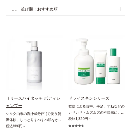
並び順
おすすめ順
リリースバイタッチ ボディシ
ドライスキンシリーズ
ャンプー
乾燥による背中、手足、すねなどの
カサカサ・ムズムズの不快感に。背
シルク由来の洗浄成分(*1)で洗う贅
中がムズムズして眠れない、手足が
税込1,320円～
沢体験。しっとりすべすべ肌をかな
カサつく、お風呂上がりはその不快
えるボディシャンプー。リリースバ
税込880円～
感が増してつらい・・・と悩んでい