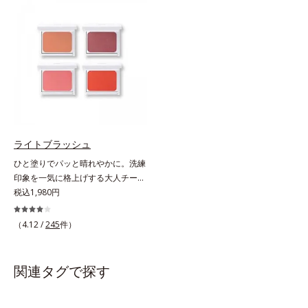
唇への密着感を高め色持ちを叶える
た配色だから重ねてもくすまず、簡
「カラーウェアリング処方」で、う
単に印象的な目元が完成します。2
るおいのあるふっくらとした唇とつ
色だけを使って簡単に。3色使って
けたての鮮やかな発色を両立しま
印象的に。4色全部使えば可能性は
す。マスクオフの瞬間も、ハッと目
無限大。もちろん単色使いもOK！
を惹く唇に。* シリカ、水添ポリイ
あなたらしさを引き立てる4つのレ
ソブテン、ヒアルロン酸Na、パル
イヤーで、幾通りもの旬なアイメイ
ミチン酸エチルヘキシル、ジメチル
クをお楽しみください。
シリル化シリカ、BG、ペンチレン
グリコール
ライトブラッシュ
ひと塗りでパッと晴れやかに。洗練
印象を一気に格上げする大人チーク
の決定版 。くすみを払って美肌に
税込1,980円
見せ、透け感のある自然な色づきで
イキイキした表情が際立つチークで
（4.12 /
245
件）
す。光を調整してやわらかに輝き、
じわりと血色風の色づきに仕上がる
ヒミツは、特殊加工パール。表面を
関連タグで探す
コーティングして光の正反射を抑
え、ギラつきのない内からにじむよ
うな穏やかな発色を実現しました。