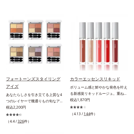
フォートーンズスタイリング
カラーエッセンスリキッド
アイズ
ボリューム感と鮮やかな発色を叶え
る新感覚リキッドルージュ。重ねる
あなたらしさを引き立てる上質な4
ほど、鮮やかにボリューミーに。1
税込1,870円
つのレイヤーで幾通りもの旬なアイ
本で美しい仕上がりを叶えるリキッ
メイクが叶う。上質なテクスチャー
税込2,200円
ドルージュです。唇の凹凸を均一に
と多様なカラーリングで、似合うを
（4.13 /
144
件）
カバーしツヤを与える「リッププラ
知る＆楽しさを引き出す、4色のア
（4.4 /
326
件）
ンピング成分(*)」と、乾燥をケアす
イカラーパレットです。ふんわり溶
る「モイストラスティング処方」、
け込みやすい多様な質感と計算され