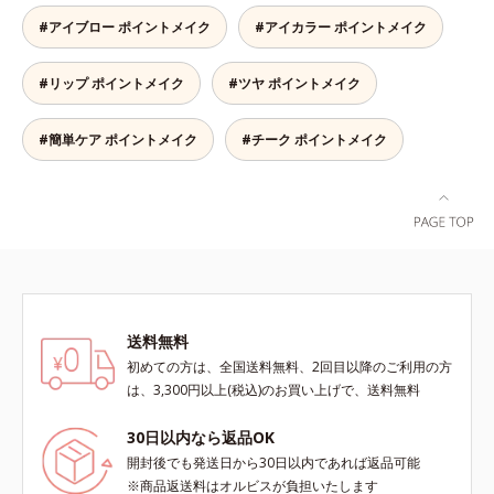
チークでありながらうるおいをもた
#アイブロー ポイントメイク
#アイカラー ポイントメイク
らし、肌とのフィット感がUP。ひ
と塗りでパッと晴れやかな表情に格
#リップ ポイントメイク
#ツヤ ポイントメイク
上げするカラーが長持ちします。
#簡単ケア ポイントメイク
#チーク ポイントメイク
送料無料
初めての方は、全国送料無料、2回目以降のご利用の方
は、3,300円以上(税込)のお買い上げで、送料無料
30日以内なら返品OK
開封後でも発送日から30日以内であれば返品可能
※商品返送料はオルビスが負担いたします