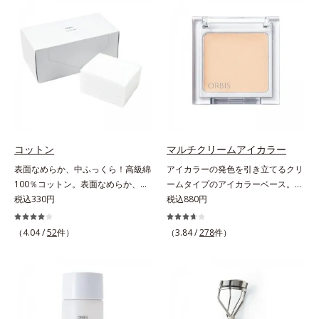
ラスできます。アイラインを描いた
軽やかに描けます。ペンシルの後ろ
後に、後ろに付いているチップでま
にはスクリューブラシが付いている
つ毛の間を埋めるようにぼかせば、
ので、毛流れを整えたり、色をなじ
ぱっちりと際立つナチュラルな目元
ませたり、ラインをぼかしたりと大
が完成します。汗や涙、皮脂にも強
活躍。これ1本で完成度の高い、ふ
く、美しい仕上がりを長時間キー
んわり眉に仕上がります。※中身を
プ。目元ケア成分(*)で目元の負担も
取り替えられるリフィルをご用意し
軽減します。※中身を取り替えられ
ています。* ダイマージリノール酸
るリフィルをご用意しています。*
ダイマージレイルビス（ベヘニル/
パンテノール配合＝保湿成分
イソステアリル/フィトステリル）
コットン
マルチクリームアイカラー
配合＝感触向上成分
表面なめらか、中ふっくら！高級綿
アイカラーの発色を引き立てるクリ
100％コットン。表面なめらか、中
ームタイプのアイカラーベース。ア
ふっくら！ 高級綿100%のコットン
税込330円
イカラーの発色とツヤめきを最大限
税込880円
です。肌触りのなめらかさと、ふっ
に引き立てる、クリームタイプのア
くらとしたクッション性の高さを実
イカラーベースです。アイカラーの
（4.04 /
52
件）
（3.84 /
278
件）
現しました。世界トップレベルの安
ベースに仕込めば、目元のくすみを
全な繊維製品の証、エコテックス(R)
払ってナチュラルにトーンアップ。
を使用。肌への負担を軽減し、快適
アイカラーの発色を高め、化粧のり
にお使いいただけます。
をUPさせます。さらに肌にしっか
り密着して、アイカラーのもちも高
めます。単品使いももちろんOK！