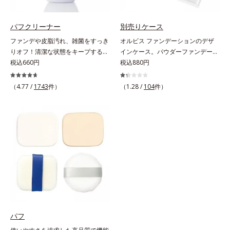
パフクリーナー
別売りケース
ファンデや皮脂汚れ、雑菌をすっき
オルビス ファンデーションのデザ
りオフ！清潔な状態をキープするパ
インケース。パウダーファンデーシ
フ専用のクリーナー。パフの汚れを
税込660円
ョンの別売りケースです。シンプル
税込880円
1度洗いでしっかり落とすクリーナ
で使いやすい上品なシルバーの別売
ーです。液状だからパフのすみずみ
りケースは、タイムレスフィットフ
（4.77 /
1743
件）
（1.28 /
104
件）
に行き渡り、汚れをしっかりキャッ
ァンデーションUV、カシミアフィ
チ。水でサッと洗い流せるので洗剤
ットファンデーション N共通です。
がパフに残る心配がありません。ま
それぞれリフィルをセットしてご使
た、ペパーミントエキスを配合。洗
用ください。
浄後も清潔な状態を保ちます。植物
性洗浄成分配合。手荒れの気になる
方にもお使いいただけます。
パフ