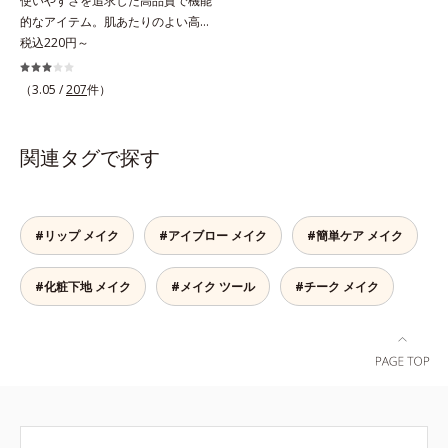
使いやすさを追求した高品質で機能
的なアイテム。肌あたりのよい高品
質なパフ。オルビスのすべてのリキ
税込220円～
ッドファンデーションにお使いいた
だけるパフや、それぞれのファンデ
（3.05 /
207
件）
ーションに合わせて作られた専用の
パフなど、ファンデーション、パウ
ダーの特性に合わせて開発された機
関連タグで探す
能的なパフです。用途に合わせてお
選びください。■ファンデーション
一覧はこちら
#リップ メイク
#アイブロー メイク
#簡単ケア メイク
#化粧下地 メイク
#メイク ツール
#チーク メイク