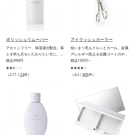
繊細なパールが角度によって瞬き、
目元を立体的に見せてくれます。
ポリッシュリムーバー
アイラッシュカーラー
アセトンフリー、保湿成分配合。落
短いまつ毛もクルンとカール。金属
とす時も爪をいたわりたい方に。爪
アレルギー防止＆抗菌コートのやさ
へのやさしさを考えたネイルリムー
税込990円
しさ設計。短いまつげもクルンとカ
税込105円～
バー（除光液）です。アセトンフリ
ール。まぶたの丸み、目の幅を徹底
ー処方で、さらに6種(*)のネイルケ
研究したオリジナルフレーム。くる
（2.71 /
24
件）
（4.2 /
405
件）
ア成分配合。爪をいたわりながら素
んとキレイにカールできる、適度な
早くネイルを落とします。* マンダ
弾力のシリコンゴムを採用しまし
リンオレンジ果皮エキス、セイヨウ
た。金属アレルギー防止＆抗菌コー
ミザクラ果実エキス、レモングラス
ト加工。肌に直接金属が触れないよ
葉／茎エキス、ブドウ葉エキス、セ
うに配慮しました。
ンチフォリアバラ花エキス、カミツ
レ花エキス