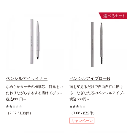
ペンシルアイライナー
ペンシルアイブローN
なめらかタッチの極細芯。目元をい
面を変えるだけで自由自在に描け
たわりながらするする描けてぴった
る、なぎなた芯のペンシルアイブロ
り密着。するする描けてぴったり密
税込880円～
ー。角度を変えるだけで自由自在に
税込880円～
着。なめらかタッチの極細芯アイラ
描けるペンシルアイブローです。な
イナーです。繊細な目のキワにも優
ぎなた芯だから、接地面を変えるだ
（2.37 /
108
件）
（3.06 /
879
件）
しいタッチでするっと描けて、どん
けで太い線から細い線まで、テクニ
キャンペーン
なラインも自由自在。難しいテクニ
ックいらずで簡単に。スムースライ
ックなしで、目元に自然な陰影をプ
ン成分(*)配合で、毛の1本1本まで