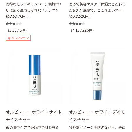
(*7)して、ゆらぎやすいニキビ肌
阻害する原因(*10)にアプローチし
お得なセットキャンペーン実施中！
まるで美容マスク。保湿にこだわっ
を、みずみずしい清潔な垢抜け肌
ます。さらに肌表面のなめらかさや
肌に広く生成しがちな「メラニンに
た贅沢な感触で、ここちよいスペシ
(*1)へと導きます。たっぷりの保湿
みずみずしさをサポートするため
じみ(*1)」の原因をブロック(*2)！
税込5,170円～
ャルケアを。若々しく透明感のある
税込3,520円～
成分で低刺激。敏感肌の方にもお使
に、肌荒れ防止有効成分と速効性と
澄み渡る輝き透明肌(*3)へ。業界初
美肌を構成する要素と、年齢肌(*1)
いいただけます(*8)。L＝さっぱり
持続性、2種の保湿成分も配合し、
(*4)知見「メラニンの第三のルー
のメラニン生成にアプローチして、
（3.38 /
8
件）
（4.13 /
226
件）
タイプ（ニキビのできやすい肌・超
透明感を包括的にサポート。全方位
ト」である「横のひろがり」に着目
明るくなめらかな肌へ導くスキンケ
キャンペーン
脂性肌～普通肌）M＝しっとりタイ
ケアのアプローチによって、肌本来
して、全方位から透明肌を目指すブ
アシリーズです。「オルビスユー」
プ（ニキビのできやすい肌・普通肌
の輝きを生かして澄み渡る、輝き透
ライトニングケア(*5)シリーズで
の理論を応用し、全方位的に肌の底
～乾性肌）*1 洗浄による汚れの除
明肌を叶えます。L＝さっぱりタイ
す。受けてしまった紫外線ダメージ
上げを図ります。さらに、シミと年
去*2 キメの乱れによる*3 テトラ2-
プ（脂性肌～普通肌）M＝しっとり
をきっかけに、肌深く(*6)では「メ
齢の関係に着目。点在するシミだけ
ヘキシルデカン酸アスコルビル配合
タイプ（普通肌～乾性肌）*1 γ－グ
ラニンにじみ(*1)」が発現。シミや
でなく、メラニンが蓄積しがちな年
＝整肌成分*4 天然ビタミンE、イノ
ルタミン酸ポリペプチド、２－メタ
ソバカスという「点」だけでなく、
齢肌の“メラニンメタボ(*2)”にアプ
シット、フィチン酸、ユズセラミ
クリロイルオキシエチルホスホリル
透明感のなさなどの「面」での透明
ローチして、澄みわたる美肌を目指
ド、スフィンゴ糖脂質*5 テトラ2-
コリン・メタクリル酸ブチル共重合
感を阻害する原因を引き起こしてい
します。*1 年齢を重ねた肌*2 メラ
ヘキシルデカン酸アスコルビル、天
体液*2 メラニンの生成を抑え、シ
ることがわかりました。そこでオル
ニンが過剰に生成する状態*3 メラ
然ビタミンE、イノシット、フィチ
ミ・ソバカスを防ぐ*3 日本化粧品
ビス ブライト シリーズは「メラニ
ニンの生成を抑え、シミ・ソバカス
ン酸、ユズセラミド、スフィンゴ糖
業界で初めてメラニンの第三のルー
ンにじみ」に着目して「高圧処理ビ
を防ぐ*4 コラーゲン・トリペプチ
脂質配合＝肌をなめらかに整える整
トに着目し、日本放射線影響学会第
タミンC(*7)」を採用。肌奥(*6)まで
ド Ｆ
オルビスユー ホワイト ナイト
オルビスユー ホワイト デイモ
肌成分*6 角層まで*7 うるおいによ
53回大会で2010年10月に初めて発
浸透し、シミやソバカスの原因とな
モイスチャー
イスチャー
りキメを整えて毛穴を目立たなくす
表したこと*4 うるおいにより透明
るメラニンの生成を食い止めます。
る*8 すべての方に皮膚刺激がおき
感のある肌*5 うるおいによる*6 メ
夜の集中ケアで睡眠中の肌を整え
紫外線ダメージを防ぎながら、美白
またオルビス独自成分の「ブライト