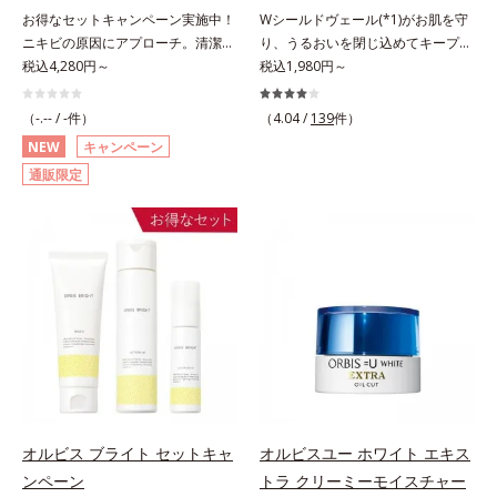
のない、みずみずしいやわ肌を実現
が浸透してから成分を放出する特殊
お得なセットキャンペーン実施中！
Wシールドヴェール(*1)がお肌を守
します。 * 糖化する前の古くなった
技術によって、高い浸透力(*2)と安
ニキビの原因にアプローチ。清潔な
り、うるおいを閉じ込めてキープす
角層をふき取り、やわらかい肌を保
定性を実現。毛穴の目立ちをしっか
垢抜け肌(*1)へ。「ニキビをくり返
税込4,280円～
る美白(*2)保湿液。業界初(*3)知見
税込1,980円～
つこと。
りケア(*3)して、ゆらぎやすいニキ
してしまう」「毛穴目立ち(*2)が気
「メラニンの第三のルート」である
ビ肌を、みずみずしい清潔な垢抜け
になる」「マスク生活であごや口ま
「横のひろがり」に着目して、全方
（-.-- / -件）
肌(*4)へと導きます。たっぷりの保
（4.04 /
139
件）
わりのニキビが気になる」というお
位から透明肌(*4)を目指すブライト
湿成分で低刺激。敏感肌の方にもお
NEW
キャンペーン
悩みに。くり返しニキビの根本原因
ニングケア(*5)シリーズです。受け
使いいただけます(*5)。*1 テトラ2-
通販限定
「肌のバリア機能の低下」と、肌悩
てしまった紫外線ダメージをきっか
ヘキシルデカン酸アスコルビル、天
み「毛穴の目立ち」の両方にWでア
けに、肌深く(*6)では「メラニンに
然ビタミンE、イノシット、フィチ
プローチする、薬用ニキビ対策スキ
じみ(*7)」が発現。シミやそばかす
ン酸、ユズセラミド、スフィンゴ糖
ンケアシリーズです。5種の和漢植
という「点」だけでなく、透明感の
脂質*2 角層内*3 うるおいによりキ
物由来成分とコラーゲンが肌をいた
なさなどの「面」での透明感を阻害
メを整えて毛穴を目立たなくする*4
わりながらうるおいを与え、バリア
する原因を引き起こしていることが
洗浄による汚れの除去*5 すべての
機能を維持。ニキビができにくい肌
わかりました。そこでオルビス ブ
方に皮膚刺激がおきないというわけ
を目指します。さらにビタミンC誘
ライト シリーズは「メラニンにじ
ではありません※敏感肌対象パッチ
導体(*3)と5種の整肌成分(*4)から成
み」に着目して「高圧処理ビタミン
テスト済（すべての人に皮膚刺激が
る「ナノVCショットカプセル(*5)」
C(*8)」を採用。肌奥(*6)まで浸透
おきないというわけではありませ
を配合。カプセルが浸透(*6)してか
し、シミやソバカスの原因となるメ
ん）※弱酸性
ら成分を放出する特殊技術によっ
ラニンの生成を食い止めます。また
オルビス ブライト セットキャ
オルビスユー ホワイト エキス
て、高い浸透力(*6)と安定性を実
オルビス独自成分の「ブライトVC
ンペーン
トラ クリーミーモイスチャー
現。毛穴の目立ちをしっかりケア
コンプレックス(*9)」が、透明感を