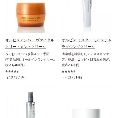
ない状態である「ハリのなさ」や、
ッと密着。水ハリ膜が肌のうるおい
＝乱れた角層にうるおいを与え、肌
ミ・ソバカスを防ぐ（ウォッシュを
くすみ(*6)などが現れている状態で
をキープしながら、やわらかさをア
荒れを防ぐ保湿成分*5 ウォッシュ
除く）*2 オルビス内スキンケアシ
ある「透明感のなさ」が現れること
ップ。美白(*1)と保湿の両方にアプ
を除くLM＝さっぱり高保湿タイプ
リーズの保湿力*3 年齢に応じたお
で大人の肌印象に大きな影響を与え
ローチする「トラネキサム酸-
（脂性肌～普通肌）RM＝しっとり
手入れのこと*4 うるおいによる
ていることが分かりました。そこで
SG(*3)」、肌荒れや日焼けによる肌
高保湿タイプ（普通肌～超乾性肌）
*5 乾燥、ハリ・ツヤのなさ*6
オルビスユー ドットシリーズは美
のほてりを予防する「グリチルリチ
乾燥による*7 保湿成分*8 ロニ
容成分(*7)として「G.D.F.アクティ
ン酸ジカリウム(*4)」など、たっぷ
セラカエルレア果汁、ノバラエキス
オルビスアンバー ヴァイタル
オルビス ミスター モイスチャ
ベーター(*8)」を配合。そして、従
りの保湿成分が浸透しやすい肌環境
配合＝うるおいを与えハリと透明感
トリートメントクリーム
ライジングクリーム
来から配合している美白有効成分
を叶えます。はじめはピタッと密着
に満ちた肌へ導く保湿成分*9 メマ
うるおってシワ改善＆シミ予防
清潔感を科学したメンズスキンケ
「トラネキサム酸」を配合しまし
するテクスチャーは、肌になじむご
ツヨイグサ抽出液、スイカズラエキ
(*1)1品6役 オールインワンクリー
ア。乾燥・ニキビ・肌荒れを防ぎハ
た。さらに、シリーズ共通の美容成
とにもっちり質感に、最後はなめら
ス配合＝角層のすみずみまで水分・
ム。オルビスアンバーは、いつも⾃
税込4,400円～
リ・ツヤのある、好印象な清潔透明
税込2,420円
分(*7)「GLルートブースター(*9)」
かな水膜へと3変化。普段の保湿液
油分を保ち、ハリ・ツヤを与える保
然体で美しくありたいと願う⼤⼈世
肌(*1)へ。オルビスミスターは、男
を配合することで、肌のふっくら感
をこのジェルにおきかえて塗って眠
湿成分*10 気持ちのこと
代に寄り添うブランドです。年齢印
性の清潔感、爽やかさ、若々しさの
や透明感を叶えます。美白ケアしな
るだけで、うるおいながらもベタつ
（4.3 /
361
件）
（4.63 /
51
件）
象研究に基づいた肌サイエンスで、
印象を科学的に検証し、ポジティブ
がら多角的なエイジングケアが叶う
かず、透明感のあるうるぷる肌へと
複合的なお悩みにアプローチ。大人
な光（＝ツヤ）が男性の印象に重要
シリーズに。3ステップで上向き
リカバリーします。*1 メラニンの
世代の肌に向き合い、手軽なお手入
であること(*2)を業界で初めて発見
(*10)のハリと透明感を。効果的な
生成を抑え、シミ・ソバカスを防ぐ
れで賢いケアを。ライフスタイルに
(*3)。ニキビ・肌荒れ予防有効成分
シナジー設計で、あなたのエイジン
*2 美白（メラニンの生成を抑え、
なじむ、若々しい印象(*2)作りのサ
と保湿成分を新たに配合。これまで
グケアを応援します。*1 メラニン
シミ・ソバカスを防ぐ）と保湿のこ
ポートをします。オルビスアンバー
の乾燥・テカリへのケアはそのまま
の生成を抑え、シミ・ソバカスを防
と*3 明るく澄んだ肌を目指す保湿
ヴァイタルトリートメントクリーム
に、肌荒れ・ニキビ予防など“今”の
ぐ（ウォッシュ除く）*2 オルビス
成分と、メラニンの生成を抑え、シ