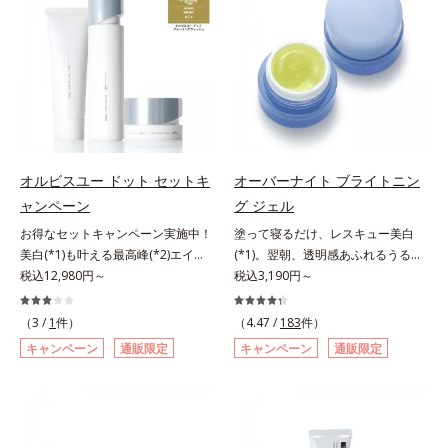
敏感スランプの原因にアプローチす
ことの根本原因に着目。加齢ととも
洗浄による汚れの除去*2 テトラ2-
アリン酸デカグリセリル（基剤）*5
る持続型トリプルアミノ酸(*4)を配
に現れる年齢サインについて研究を
ヘキシルデカン酸アスコルビル、天
角層の範囲内における自社従来品処
合。もともと体内にあるアミノ酸は
進めたところ、弾力感のない状態で
然ビタミンE、イノシット、フィチ
方との比較*6 ドクダミエキス、シ
異物として排出されにくく、肌にと
ある「ハリのなさ」や、くすみ(*6)
ン酸、ユズセラミド、スフィンゴ糖
クロヘキサンジカルボン酸ビスエト
どまってうるおいを蓄えてくれま
などが現れている状態である「透明
脂質*3 角層内*4 うるおいによりキ
キシジグリコール（保湿）＜使用量
す。刺激を受けやすくなった角層を
感のなさ」が、大人の肌印象に大き
メを整えて毛穴を目立たなくする*5
目安＞パール1粒程度＜ご使用ステ
うるおいで満たし、脱・敏感肌を目
な影響を与えていることがわかりま
すべての方に皮膚刺激がおきないと
ップ＞洗顔料 ⇒ 化粧水 ⇒ ザ リン
指します。無油分・無着色・無香
した。そこでオルビスユー ドット
いうわけではありません※敏感肌対
クルセラム ⇒ 保湿液＜1商品あたり
料・アルコールフリー・界面活性剤
シリーズは美容成分(*7)として
象パッチテスト済（すべての人に皮
の使用回数＞通常サイズ：約90回
オルビスユー ドット セットキ
オーバーナイト ブライトニン
不使用(*5)・パラベンフリー、6つ
「G.D.F.アクティベーター(*8)」を
膚刺激がおきないというわけではあ
（1.5ヵ月程度）ラージサイズ：約
ャンペーン
グ ジェル
のフリー処方で徹底的に肌に寄り添
配合。そして、従来から配合してい
りません）※弱酸性（ローション・
180回（3ヵ月程度）各商品の詳し
お得なセットキャンペーン実施中！
塗って寝るだけ、レスキュー美白
います。*1 乾燥と敏感をくり返す
る美白(*1)有効成分「トラネキサム
モイスチャーのみ）アレルギーテス
い情報は商品ページをご覧くださ
美白(*1)も叶える最高峰(*2)エイジ
(*1)。翌朝、透明感あふれるうるぷ
こと*2 敏感肌対象連用テスト済
酸」を配合しました。さらに、シリ
ト済＝全ての方にアレルギーが起こ
い。・BEAUTY夏祭りは、こちら
ングケア(*3)。ハリも透明感(*4)も
税込12,980円～
る肌を叶える、お守り涼感ジェルパ
税込3,190円～
（すべての方のお肌に合うというこ
ーズ共通の美容成分「GLルートブ
らないということではありません。
結果主義。年齢サイン(*5)の因子に
ック。紫外線を浴びた日の夜は、ひ
とではありません）*3 乾燥して敏
ースター(*9)」を配合することで、
ノンコメドジェニックテスト済＝す
着目した肌科学エイジングケア(*3)
んやり気持ちいいジェルでお肌をレ
感に感じやすい状態のこと*4 発酵
肌のふっくら感や透明感を叶えま
べての人にコメド（ニキビのもと）
（3 /
1
件）
（4.47 /
183
件）
シリーズ。オルビスユー ドットシ
スキュー！ メラニンの産生指令が
アミノ酸（ポリグルタミン酸）配合
す。美白ケアしながら多角的なエイ
ができないというわけではありませ
キャンペーン
通販限定
キャンペーン
通販限定
リーズは、年齢による肌悩み一つ一
活発になる夜の肌環境に着目して、
＝乾燥を防ぎ、うるおいに満ちた肌
ジングケアが叶うシリーズに。3ス
ん。
つを対処するのではなく、肌で起き
塗って眠るだけの簡単ケアで“潤白
へ導く保湿成分、植物由来アミノ酸
テップで上向き(*10)のハリと透明
ていることの根本原因に着目。加齢
(*2)ツヤ肌”へと整える夜用ジェルパ
（エルゴチオネイン）配合＝肌を整
感を。効果的なシナジー設計で、あ
とともに現れる年齢サイン(*5)につ
ックです。ぷるぷるジェルを肌にの
え、すこやかに保つ保湿成分、微生
なたのエイジングケアを応援しま
いて研究を進めたところ、弾力感の
せると、シートマスクのようにピタ
物由来アミノ酸（エクトイン）配合
す。*1 メラニンの生成を抑え、シ