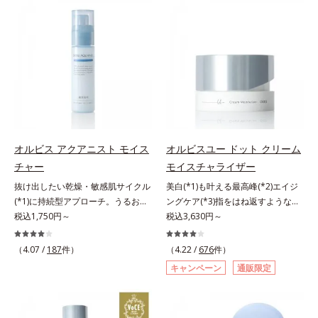
の目立ち」の両方にWでアプローチ
有効成分「ナイアシンアミド」の浸
する、薬用ニキビ対策スキンケアシ
透スピードがアップ(*5)し、浸透し
リーズです。5種の和漢植物由来成
にくい大人肌の深く(*3)まで素早く
分とコラーゲンが肌をいたわりなが
届けます。真皮のコラーゲン産生を
らうるおいを与え、バリア機能を維
促進し、年齢とともに刻まれる深い
持。ニキビができにくい肌を目指し
悩みのシワを改善しながら、過剰な
ます。さらにビタミンC誘導体をは
メラニン生成を防ぎ未来のシミ・ソ
じめとした5種の整肌成分(*2)から
バカスを予防します。さらに独自研
成る「ナノVCショットカプセル」
究に基づいた浸透型ハリ保湿成分
を配合。カプセルが浸透してから成
(*6)で大人肌にハリ感をプラス。す
オルビス アクアニスト モイス
オルビスユー ドット クリーム
分を放出する特殊技術によって、高
るっと伸び広がるテクスチャー
チャー
モイスチャライザー
い浸透力(*3)と安定性を実現。毛穴
で、"顔全体にご使用いただける設
抜け出したい乾燥・敏感肌サイクル
美白(*1)も叶える最高峰(*2)エイジ
の目立ちをしっかりケア(*4)して、
計"。見えているシワはもちろん、
(*1)に持続型アプローチ。うるおい
ングケア(*3)指をはね返すような弾
ゆらぎやすいニキビ肌を、みずみず
自分では気づきにくい死角のシワの
を追求した敏感肌用保湿スキンケア
税込1,750円～
力感が宿るハリ感 濃密フィットク
税込3,630円～
しい清潔な垢抜け肌(*1)へと導きま
改善にも効果を発揮します。*1 メ
(*2)。うるおいを逃し、刺激を受け
リーム。ハリも透明感(*4)も結果主
す。たっぷりの保湿成分で低刺激。
ラニンの生成を抑え、シミ・ソバカ
やすい角層の“乾燥敏感スランプ
義。年齢サイン(*5)の因子に着目し
敏感肌の方にもお使いいただけます
スを防ぐ*2 ナイアシンアミド（有
（4.07 /
187
件）
（4.22 /
676
件）
(*3)”に悩む敏感な肌へ。創業時から
た肌科学エイジングケア(*3)シリー
(*5)。L＝さっぱりタイプ（ニキビ
効成分）、水添大豆リン脂質、フィ
キャンペーン
通販限定
のうるおい研究により完成した、待
ズ。オルビスユー ドットシリーズ
のできやすい肌・超脂性肌～普通
トステロール、水（基剤）、
望の敏感肌用保湿スキンケアライン
は、年齢による肌悩み一つ一つを対
肌）M＝しっとりタイプ（ニキビの
BG（保湿）*3 角層まで*4 K石けん
「オルビス アクアニスト」。乾燥
処するのではなく、肌で起きている
できやすい肌・普通肌～乾性肌）*1
素地、ホホバアルコール、トリステ