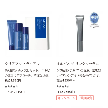
クリアフル トライアル
オルビス ザ リンクルセラム
約2週間分のお試しセット。ニキビ
シワ改善×美白(*1)美容液。速攻型
の原因にアプローチ。清潔な垢抜け
ナイアシンアミド複合体(*2)がすば
肌(*1)へ。「ニキビをくり返してし
税込1,320円
やく浸透(*3)。ピンと、パッと。大
税込4,950円～
まう」「毛穴目立ちが気になる」
人の肌にハリ感を。シワ改善×美白
「マスク生活であごや口まわりのニ
(*1)美容液。ポーラ化成 研究所の独
（4.34 /
119
件）
（4.5 /
555
件）
キビが気になる」というお悩みに。
自研究で見出した、速攻型ナイアシ
キャンペーン
通販限定
くり返しニキビの根本原因「肌のバ
ンアミド複合体(*2)と浸透サポート
リア機能の低下」と、肌悩み「毛穴
成分(*4)を配合。シワ改善・美白の