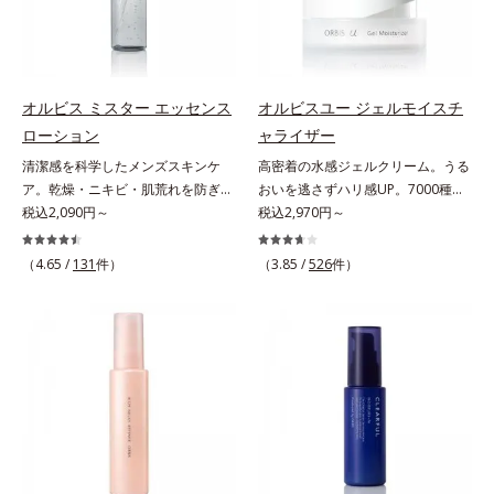
「オルビスアンバー ヴァイタルト
肌悩みに応え、“未来”を見据えて好
内スキンケアシリーズの保湿力*3
ミ・ソバカスを防ぐ美白有効成分を
リートメントクリーム」は、1品
印象の鍵となるハリ・ツヤへもアプ
年齢に応じたお手入れのこと*4 う
組み合わせた複合成分*4 グリチル
で、化粧水、クリーム、シワ改善・
ローチする進化を遂げました。うる
るおいによる*5 乾燥、ハリ・ツヤ
リチン酸2K各商品の詳しい情報は商
美白(*1)美容液、乳液・保湿液、ネ
おいを逃しやすい男性肌に着目し、
のなさ*6 乾燥による*7 保湿成分*8
品ページをご覧ください。・
ッククリーム(*3)、パックの6役を
アイテム同士をなじみやすくする
ロニセラカエルレア果汁、ノバラエ
BEAUTY夏祭りは、こちら
オルビス ミスター エッセンス
オルビスユー ジェルモイスチ
担い、複合的にアプローチ。Wナイ
「うるおいコネクト設計」を採用。
キス配合＝うるおいを与えハリと透
ローション
ャライザー
アシン(*4)によるシワ改善・シミ予
8アイテム分の機能を3ステップに集
明感に満ちた肌へ導く保湿成分*9
清潔感を科学したメンズスキンケ
高密着の水感ジェルクリーム。うる
防に加え、複合成分コラーゲンコン
約し、よりシンプルなお手入れで、
メマツヨイグサ抽出液、スイカズラ
ア。乾燥・ニキビ・肌荒れを防ぎハ
おいを逃さずハリ感UP。7000種を
プレックスSPが肌のハリを徹底サポ
ハリ・ツヤのある好印象な清潔透明
エキス配合＝角層のすみずみまで水
リ・ツヤのある、好印象な清潔透明
税込2,090円～
超える成分から厳選し、「うるおい
税込2,970円～
ート。肌なじみのよいクリーム構造
肌(*1)へ導きます。*1 うるおいによ
分・油分を保ち、ハリ・ツヤを与え
肌(*1)へ。オルビス ミスターは、男
の質(*1)」に着目した初期エイジン
で角層まで保湿成分が浸透し、うる
る透明感のある肌*2 男性の顔画像
る保湿成分*10 気持ちのこと各商品
性の清潔感、爽やかさ、若々しさの
グケア(*2)シリーズオルビスユーは
おいをギュッと閉じ込めます。洗顔
（4.65 /
131
件）
を用いた印象評価において、基準画
（3.85 /
526
件）
の詳しい情報は商品ページをご覧く
印象を科学的に検証し、ポジティブ
肌本来のうるおいやバリア機能にア
の後、これ1品だけでマルチにケ
像に対して、頬全体に輝度分布がな
ださい。・BEAUTY夏祭りは、こち
な光（＝ツヤ）が男性の印象に重要
プローチする初期エイジングケアシ
ア。うるおいのベールで守られた、
だらかな光（ツヤ）があると、爽や
ら
であること(*2)を業界で初めて発見
リーズです。「うるおいの質」に着
ハリ感のあるなめらかな肌を叶えま
かさ印象が高く評価されたこと*3
(*3)。ニキビ・肌荒れ予防有効成分
目し、肌荒れを予防しながらうるお
す。*1 メラニンの生成を抑え、シ
2022年12月22日時点で、科学文献
と保湿成分を新たに配合。これまで
いに満ちた美しい肌へと導きます。
ミ・ソバカスを防ぐ*2 肌にハリを
データベースPubMed及びGoogle
の乾燥・テカリへのケアはそのまま
ポーラ・オルビスグループ独自の肌
与え若々しい印象*3 首のうるおい
scholarにより国内化粧品業界にお
に、肌荒れ・ニキビ予防など“今”の
荒れ防止有効成分として、「DF-パ
ケアとして*4 ナイアシンアミド
いて該当文献がないことを確認（ポ
肌悩みに応え、“未来”を見据えて好
ンテノール(*3)」を国内唯一(*4)、
ーラ化成研究所調べ）
印象の鍵となるハリ・ツヤへもアプ
高濃度で配合。角層のバリア機能に
ローチする進化を遂げました。うる
アプローチして肌荒れを防ぎ、肌不