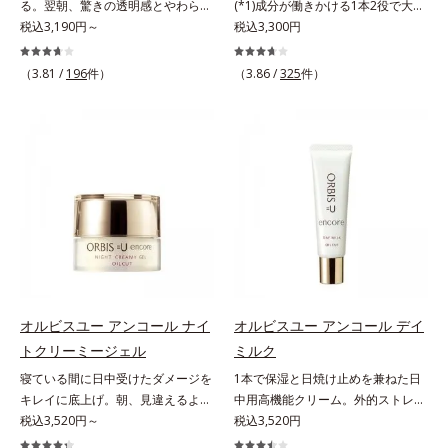
ないというわけではありません※敏
ラノサイトまで*7 シミ・ソバカス
る。翌朝、驚きの透明感とやわらか
(*1)成分が働きかける1本2役で大人
VCコンプレックス(*8)」が、透明感
感肌対象パッチテスト済（すべての
が肌表面にあらわれること*8 L-ア
さを感じて。若々しく透明感のある
税込3,190円～
の肌を守りぬく。若々しく透明感の
税込3,300円
を阻害する原因(*9)にアプローチし
人に皮膚刺激がおきないというわけ
スコルビン酸 2-グルコシド*9 L-ア
美肌を構成する要素と、年齢肌(*1)
ある美肌を構成する要素と、年齢肌
ます。さらに肌表面のなめらかさや
ではありません）※弱酸性（ローシ
スコルビン酸 2-グルコシド、パウダ
のメラニン生成にアプローチして、
(*2)のメラニン生成にアプローチし
みずみずしさをサポートするため
（3.81 /
196
件）
（3.86 /
325
件）
ョン・モイスチャーのみ）
ルコ樹皮エキス、油溶性甘草エキス
明るくなめらかな肌へ導くスキンケ
て、明るくなめらかな肌へ導くスキ
に、肌荒れ防止有効成分と速効性と
(2)*10 乾燥など
アシリーズです。「オルビスユー」
ンケアシリーズです。「オルビスユ
持続性、2種の保湿成分も配合し、
の理論を応用し、全方位的に肌の底
ー」の理論を応用し、全方位的に肌
透明感を包括的にサポート。全方位
上げを図ります。さらに、シミと年
の底上げを図ります。さらに、シミ
ケアのアプローチによって、肌本来
齢の関係に着目。点在するシミだけ
と年齢の関係に着目。点在するシミ
の輝きを生かして澄み渡る、輝き透
でなく、メラニンが蓄積しがちな年
だけでなく、メラニンが蓄積しがち
明肌を叶えます。L＝さっぱりタイ
齢肌の“メラニンメタボ(*2)”にアプ
な年齢肌の“メラニンメタボ(*3)”に
プ（脂性肌～普通肌）M＝しっとり
ローチして、澄みわたる美肌を目指
アプローチして、澄みわたる美肌を
タイプ（普通肌～乾性肌）*1 シ
します。*1 年齢を重ねた肌*2 メラ
目指します。*1 メラニンの生成を
ミ・ソバカスが肌表面にあらわれる
ニンが過剰に生成する状態
抑え、シミ・ソバカスを防ぐ*2 年
こと*2 メラニンの生成を抑え、シ
齢を重ねた肌*3 メラニンが過剰に
ミ・ソバカスを防ぐ*3 うるおいに
生成する状態
よる透明感のある肌*4 日本化粧品
オルビスユー アンコール ナイ
オルビスユー アンコール デイ
業界で初めてメラニンの第三のルー
トクリーミージェル
ミルク
トに着目し、日本放射線影響学会第
寝ている間に日中受けたダメージを
1本で保湿と日焼け止めを兼ねた日
53回大会で2010年10月に初めて発
キレイに底上げ。朝、見違えるよう
中用高機能クリーム。外的ストレス
表したこと*5 うるおいによる*6 メ
なハリ感に。諦めかけていたハリ不
税込3,520円～
(*5)から肌を徹底ガード。諦めかけ
税込3,520円
ラノサイトまで*7 L-アスコルビン
足、うるおい低下に先端科学ケア
ていたハリ不足、うるおい低下に先
酸 2-グルコシド*8 L-アスコルビン