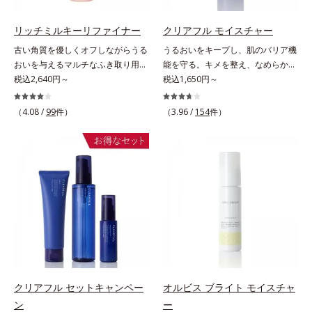
おいを逃しやすい男性肌に着目し、
調にゆらがない肌を叶えます。そし
アイテム同士をなじみやすくする
て、独自研究に基づいたアプローチ
リッチミルキーリファイナー
クリアフル モイスチャー
「うるおいコネクト設計」を採用。
成分「MCアクティベーター
古い角質を優しくオフしながらうる
うるおいをキープし、肌のバリア機
8アイテム分の機能を3ステップに集
(*5)」。肌のうるおいを引き出し・
おいを与えるマルチなふき取り用美
能を守る。キメを整え、なめらかな
約し、よりシンプルなお手入れで、
高めて、ハリ感あふれる肌へと導き
容液。ごわつき、黄ぐすみなど、さ
税込2,640円～
肌にするニキビ対策保湿液。「ニキ
税込1,650円～
ハリ・ツヤのある好印象な清潔透明
ます。うるおいに満ちたゆらがない
まざまな年齢肌悩みに関わる角層の
ビをくり返してしまう」「毛穴目立
肌(*1)へ導きます。*1 うるおいによ
肌をご体感いただくために設計され
糖化。角層が糖化する前に(*)やさし
ちが気になる」「マスク生活であご
（4.08 /
99
件）
（3.96 /
154
件）
る透明感のある肌*2 男性の顔画像
た3ステップで、いつも力強く美し
くほぐしてオフし、リッチなうるお
や口まわりのニキビが気になる」と
を用いた印象評価において、基準画
くあり続けるあなたを応援します。
いを届ける、欲張りな大人のための
いうお悩みに。くり返しニキビの根
像に対して、頬全体に輝度分布がな
*1 肌にうるおいが満ち、維持され
角質ケアです。古くなった角層をオ
本原因「肌のバリア機能の低下」
だらかな光（ツヤ）があると、爽や
ている状態*2 年齢に応じたお手入
イル成分が優しくほぐしてからふき
と、肌悩み「毛穴の目立ち」の両方
かさ印象が高く評価されたこと*3
れのこと*3 デクスパンテノール
取り、美容保湿成分のリッチメドウ
にWでアプローチする、薬用ニキビ
2022年12月22日時点で、科学文献
W*4 2022年5月 Mintel社データベ
スイートとユズセラミドがうるおい
対策スキンケアシリーズです。5種
データベースPubMed及びGoogle
ース及び先行技術調査による当社調
を届けると、くもりのないクリアな
の和漢植物由来成分とコラーゲンが
scholarにより国内化粧品業界にお
べ*5 オトギリソウエキス配合＝肌
肌に。さらにうるおいをキャッチし
肌をいたわりながらうるおいを与
いて該当文献がないことを確認（ポ
にうるおいを与え、うるおいに満ち
て蓄える水性ヴェールを肌の上に形
え、バリア機能を維持。ニキビがで
ーラ化成研究所調べ）
たハリツヤ肌へ導く保湿成分
成することで、次に使う化粧水のな
きにくい肌を目指します。さらにビ
じみがアップします。週に2～3回、
タミンC誘導体をはじめとした5種
洗顔後にまろやかな感触のミルクで
の整肌成分(*1)から成る「ナノVCシ
クリアフル セットキャンペー
オルビス ブライト モイスチャ
やさしくふき取るだけで、ごわつき
ョットカプセル」を配合。カプセル
ン
ー