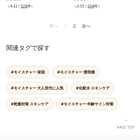
(*1)でアプローチするエイジングケ
端科学ケア(*1)でアプローチするエ
（4.32 /
328
件）
（3.55 /
204
件）
酸 2-グルコシド、パウダルコ樹皮エ
ア(*2)シリーズ。弾むような若々し
イジングケア(*2)シリーズ。弾むよ
キス、油溶性甘草エキス（2）*9 乾
い肌を目指します。D.N.A.(*3) ヒビ
うな若々しい肌を目指します。
燥など
スエキスとHSP（ヒートショックプ
D.N.A.(*3) ヒビスエキスとHSP（ヒ
前へ
1
2
次へ
ロテイン）(*4)の合わせ技で、目
ートショックプロテイン）(*4)の合
元、フェイスラインなど、年齢を重
わせ技で、目元、フェイスラインな
ねるにつれハリ不足、うるおい低下
ど、年齢を重ねるにつれハリ不足、
関連タグで探す
を感じやすい部位に働きかけ、ハリ
うるおい低下を感じやすい部位に働
感のある肌へ導きます。さらに、水
きかけ、ハリ感のある肌へ導きま
でも油でもない第3の成分、even
す。さらに、水でも油でもない第3
wateroil（イーブンワテロイル）を
の成分、even wateroil（イーブン
#モイスチャー 保湿
#モイスチャー 透明感
配合することにより、水でも油でも
ワテロイル）を配合することによ
実現できなかった、“濃密なうるお
り、水でも油でも実現できなかっ
#モイスチャー 大人世代に人気
#化粧水 スキンケア
い感”と“ベタつかない”、相反する2
た、“濃密なうるおい感”と“ベタつか
つの感触の両立に成功。ごわつく年
ない”、相反する2つの感触の両立に
齢肌を柔肌に整え、未体験の肌感触
成功。ごわつく年齢肌を柔肌に整
#乾燥対策 スキンケア
#モイスチャー 年齢サイン対策
を叶えます。*1 保湿*2 年齢に応じ
え、未体験の肌感触を叶えます。*1
たお手入れ *3 D.N.A.＝Daily New
保湿*2 年齢に応じたお手入れ *3
Approach*4 HSP含有酵母エキス＝
D.N.A.＝Daily New Approach*4
保湿成分
HSP含有酵母エキス＝保湿成分*5
紫外線や乾燥など