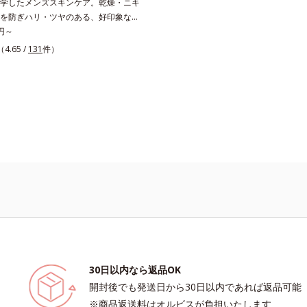
学したメンズスキンケア。乾燥・ニキ
を防ぎハリ・ツヤのある、好印象な清
*1)へ。オルビス ミスターは、男性の清
0円～
かさ、若々しさの印象を科学的に検証
（4.65 /
131
件）
ィブな光（＝ツヤ）が男性の印象に重
(*2)を業界で初めて発見(*3)。ニキ
予防有効成分と保湿成分を新たに配
での乾燥・テカリへのケアはそのまま
・ニキビ予防など“今”の肌悩みに応
”を見据えて好印象の鍵となるハリ・ツ
ローチする進化を遂げました。うるお
すい男性肌に着目し、アイテム同士を
くする「うるおいコネクト設計」を採
テム分の機能を3ステップに集約し、
ルなお手入れで、ハリ・ツヤのある好
透明肌(*1)へ導きます。*1 うるおい
感のある肌*2 男性の顔画像を用いた
おいて、基準画像に対して、頬全体に
なだらかな光（ツヤ）があると、爽や
30日以内なら返品OK
高く評価されたこと*3 2022年12月
開封後でも発送日から30日以内であれば返品可能
で、科学文献データベースPubMed及
※商品返送料はオルビスが負担いたします
e scholarにより国内化粧品業界におい