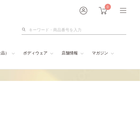
0
検
索
食品）
ボディウェア
店舗情報
マガジン