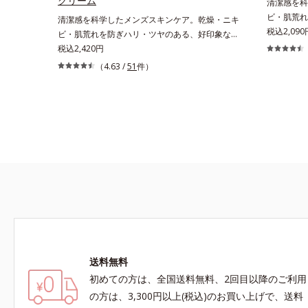
クリーム
清潔感を科
ビ・肌荒れ
清潔感を科学したメンズスキンケア。乾燥・ニキ
潔透明肌(
税込2,09
ビ・肌荒れを防ぎハリ・ツヤのある、好印象な清
潔感、爽や
潔透明肌(*1)へ。オルビスミスターは、男性の清
税込2,420円
し、ポジテ
潔感、爽やかさ、若々しさの印象を科学的に検証
（4.63 /
51
件）
要であること
し、ポジティブな光（＝ツヤ）が男性の印象に重
ビ・肌荒れ
要であること(*2)を業界で初めて発見(*3)。ニキ
合。これま
ビ・肌荒れ予防有効成分と保湿成分を新たに配
に、肌荒れ
合。これまでの乾燥・テカリへのケアはそのまま
え、“未来
に、肌荒れ・ニキビ予防など“今”の肌悩みに応
ヤへもアプ
え、“未来”を見据えて好印象の鍵となるハリ・ツ
いを逃しや
ヤへもアプローチする進化を遂げました。うるお
なじみやす
いを逃しやすい男性肌に着目し、アイテム同士を
用。8アイ
なじみやすくする「うるおいコネクト設計」を採
よりシンプ
用。8アイテム分の機能を3ステップに集約し、
印象な清潔
よりシンプルなお手入れで、ハリ・ツヤのある好
による透明
印象な清潔透明肌(*1)へ導きます。*1 うるおい
印象評価に
による透明感のある肌*2 男性の顔画像を用いた
送料無料
輝度分布が
印象評価において、基準画像に対して、頬全体に
かさ印象が
初めての方は、全国送料無料、2回目以降のご利用
輝度分布がなだらかな光（ツヤ）があると、爽や
22日時点
かさ印象が高く評価されたこと*3 2022年12月
の方は、3,300円以上(税込)のお買い上げで、送料
びGoogl