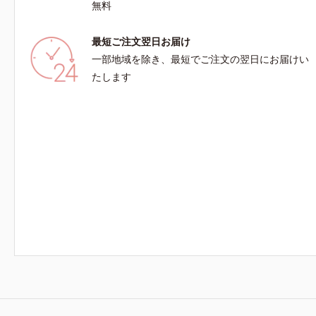
22日時点で、科学文献データベースPubMed及
無料
て該当文献
びGoogle scholarにより国内化粧品業界におい
調べ）
て該当文献がないことを確認（ポーラ化成研究所
最短ご注文翌日お届け
調べ）
一部地域を除き、最短でご注文の翌日にお届けい
たします