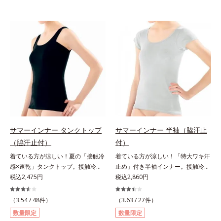
サマーインナー タンクトップ
サマーインナー 半袖（脇汗止
（脇汗止付）
付）
着ている方が涼しい！夏の「接触冷
着ている方が涼しい！「特大ワキ汗
感×速乾」タンクトップ。接触冷感
止め」付き半袖インナー。接触冷感
タンクトップこれ1枚着ている方
税込2,475円
半袖インナーこれ1枚着ている方
税込2,860円
が、断然涼しくなる！「接触冷感×
が、断然涼しくなる！「接触冷感×
速乾」インナーです。タンクトップ
速乾」インナーです。半袖は特大サ
（3.54 /
48
件）
（3.63 /
27
件）
は背中が高めのハイバック設計。汗
イズのワキ汗止め付きで、汗かきさ
数量限定
数量限定
対策万全の定番アイテムです。消臭
んにおすすめのアイテムです。消臭