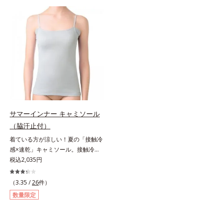
ワキ汗止め付き薄型で「片面撥水加
ワキ汗止め付き薄型で「片面撥水加
工」のワキ汗止めがしっかり汗を吸
工」のワキ汗止めがしっかり汗を吸
収。アウターに汗ジミを作らせませ
収。アウターに汗ジミを作らせませ
ん。消臭機能付きで汗のニオイも撃
ん。消臭機能付きで汗のニオイも撃
退します。高機能なのに綿100％綿
退します。高機能なのに綿100％綿
100％のやさしさと、シャリッとし
100％のやさしさと、シャリッとし
た生地感で爽快な着ごこち。よくあ
た生地感で爽快な着ごこち。よくあ
る化学繊維の夏インナーが苦手な方
る化学繊維の夏インナーが苦手な方
にもおすすめです。
にもおすすめです。
サマーインナー キャミソール
（脇汗止付）
着ている方が涼しい！夏の「接触冷
感×速乾」キャミソール。接触冷感
キャミソールこれ1枚着ている方
税込2,035円
が、断然涼しくなる！「接触冷感×
速乾」インナーです。服を選ばず使
（3.35 /
26
件）
えるキャミソールは、初めての方に
数量限定
おすすめのアイテムです。消臭ワキ
汗止め付き薄型で「片面撥水加工」