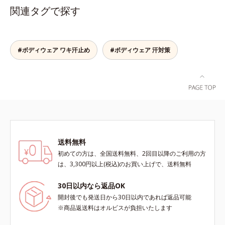
のワキ汗止めがしっかり汗を吸収。
関連タグで探す
アウターに汗ジミを作らせません。
消臭機能付きで汗のニオイも撃退し
ます。高機能なのに綿100％綿
100％のやさしさと、シャリッとし
#ボディウェア ワキ汗止め
#ボディウェア 汗対策
た生地感で爽快な着ごこち。よくあ
る化学繊維の夏インナーが苦手な方
にもおすすめです。
送料無料
初めての方は、全国送料無料、2回目以降のご利用の方
は、3,300円以上(税込)のお買い上げで、送料無料
30日以内なら返品OK
開封後でも発送日から30日以内であれば返品可能
※商品返送料はオルビスが負担いたします