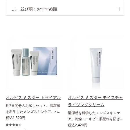
並び順
おすすめ順
オルビス ミスター トライアル
オルビス ミスター モイスチャ
ライジングクリーム
約7日間分のお試しセット。清潔感
を科学したメンズスキンケア。ハ
清潔感を科学したメンズスキンケ
リ・ツヤのある、好印象な清潔透明
税込1,320円
ア。乾燥・ニキビ・肌荒れを防ぎハ
肌(*1)へ。オルビス ミスターは、男
リ・ツヤのある、好印象な清潔透明
税込2,420円
性の清潔感、爽やかさ、若々しさの