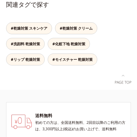
リップクリームに苦手意識を感じる
ヒゲ、毛穴の影などの「青」を引い
2022年12月22日時点で、科学文献
2022年12月22日時点で、科学文献
関連タグで探す
方でも使用しやすい設計に。ツヤを
て、血色のよいイキイキとした印象
データベースPubMed及びGoogle
データベースPubMed及びGoogle
抑えた質感で、自然で好印象な口元
の「赤」を肌にプラス。毛穴のデコ
scholarにより国内化粧品業界にお
scholarにより国内化粧品業界にお
へと導きます。3種の植物性保湿成
ボコやザラつき、肌色のムラを光で
いて該当文献がないことを確認（ポ
いて該当文献がないことを確認（ポ
分を組み合わせた「MULTI-３※」
整え、肌本来の魅力を引き出し、印
ーラ化成研究所調べ）
ーラ化成研究所調べ）
#乾燥対策 スキンケア
#乾燥対策 クリーム
を配合。さらに、ミツロウ、ヒアル
象をランクアップさせます。日本人
ロン酸、コラーゲン配合で、唇にう
男性の肌色に合わせた色設計で、ど
#洗顔料 乾燥対策
#化粧下地 乾燥対策
るおいを与えます。※センブリエキ
んな肌色でも自然な仕上がりを叶え
ス、ビワ葉エキス、カミツレ花エキ
ます。ベタつくのに乾燥する男性の
ス：唇にうるおいを与える保湿成分
肌に、うるおいを与えつつ皮脂分泌
#リップ 乾燥対策
#モイスチャー 乾燥対策
をコントロールするスキンケア成分
を配合。夕方までベタつき＆乾燥知
らずの、清潔感のある肌が続きま
す。さらにSPF20・PA++の紫外線カ
ット効果で、日常シーンの紫外線を
カット。洗顔料で簡単に落とすこと
ができ、スキンケアの延長で使いや
すい、みずみずしいクリームタイプ
送料無料
です。【ご使用方法】スキンケアの
後、適量（パール1～2粒大程度）を
初めての方は、全国送料無料、2回目以降のご利用の方
とり、顔全体に少量ずつムラなくの
は、3,300円以上(税込)のお買い上げで、送料無料
ばします。