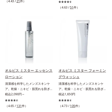
肌(*1)へ。オルビスミスターは、男
（4.43 /
21
件）
印象を科学的に検証し、ポジティブ
性の清潔感、爽やかさ、若々しさの
（4.63 /
51
件）
な光（＝ツヤ）が男性の印象に重要
印象を科学的に検証し、ポジティブ
であること(*2)を業界で初めて発見
な光（＝ツヤ）が男性の印象に重要
(*3)。ニキビ・肌荒れ予防有効成分
であること(*2)を業界で初めて発見
と保湿成分を新たに配合。これまで
(*3)。ニキビ・肌荒れ予防有効成分
の乾燥・テカリへのケアはそのまま
と保湿成分を新たに配合。これまで
に、肌荒れ・ニキビ予防など“今”の
の乾燥・テカリへのケアはそのまま
肌悩みに応え、“未来”を見据えて好
に、肌荒れ・ニキビ予防など“今”の
印象の鍵となるハリ・ツヤへもアプ
肌悩みに応え、“未来”を見据えて好
ローチする進化を遂げました。うる
印象の鍵となるハリ・ツヤへもアプ
おいを逃しやすい男性肌に着目し、
ローチする進化を遂げました。うる
アイテム同士をなじみやすくする
おいを逃しやすい男性肌に着目し、
「うるおいコネクト設計」を採用。
アイテム同士をなじみやすくする
オルビス ミスター エッセンス
オルビス ミスター フォーミン
8アイテム分の機能を3ステップに集
「うるおいコネクト設計」を採用。
ローション
グウォッシュ
約し、よりシンプルなお手入れで、
8アイテム分の機能を3ステップに集
清潔感を科学したメンズスキンケ
清潔感を科学したメンズスキンケ
ハリ・ツヤのある好印象な清潔透明
約し、よりシンプルなお手入れで、
ア。乾燥・ニキビ・肌荒れを防ぎハ
ア。乾燥・ニキビ・肌荒れを防ぎハ
肌(*1)へ導きます。*1 うるおいによ
ハリ・ツヤのある好印象な清潔透明
リ・ツヤのある、好印象な清潔透明
税込2,090円～
リ・ツヤのある、好印象な清潔透明
税込1,650円
る透明感のある肌*2 男性の顔画像
肌(*1)へ導きます。*1 うるおいによ
肌(*1)へ。オルビス ミスターは、男
肌(*1)へ。オルビス ミスターは、男
を用いた印象評価において、基準画
る透明感のある肌*2 男性の顔画像
性の清潔感、爽やかさ、若々しさの
性の清潔感、爽やかさ、若々しさの
像に対して、頬全体に輝度分布がな
（4.65 /
131
件）
を用いた印象評価において、基準画
（4.73 /
105
件）
印象を科学的に検証し、ポジティブ
印象を科学的に検証し、ポジティブ
だらかな光（ツヤ）があると、爽や
像に対して、頬全体に輝度分布がな