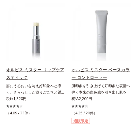
な光（＝ツヤ）が男性の印象に重要
な光（＝ツヤ）が男性の印象に重要
かさ印象が高く評価されたこと*3
だらかな光（ツヤ）があると、爽や
であること(*2)を業界で初めて発見
であること(*2)を業界で初めて発見
2022年12月22日時点で、科学文献
かさ印象が高く評価されたこと*3
(*3)。ニキビ・肌荒れ予防有効成分
(*3)。ニキビ・肌荒れ予防有効成分
データベースPubMed及びGoogle
2022年12月22日時点で、科学文献
と保湿成分を新たに配合。これまで
と保湿成分を新たに配合。これまで
scholarにより国内化粧品業界にお
データベースPubMed及びGoogle
の乾燥・テカリへのケアはそのまま
の乾燥・テカリへのケアはそのまま
いて該当文献がないことを確認（ポ
scholarにより国内化粧品業界にお
に、肌荒れ・ニキビ予防など“今”の
に、肌荒れ・ニキビ予防など“今”の
ーラ化成研究所調べ）アレルギーテ
いて該当文献がないことを確認（ポ
肌悩みに応え、“未来”を見据えて好
肌悩みに応え、“未来”を見据えて好
スト済＝全ての方にアレルギーが起
ーラ化成研究所調べ）
印象の鍵となるハリ・ツヤへもアプ
印象の鍵となるハリ・ツヤへもアプ
こらないということではありませ
ローチする進化を遂げました。うる
ローチする進化を遂げました。うる
ん。ノンコメドジェニックテスト済
おいを逃しやすい男性肌に着目し、
おいを逃しやすい男性肌に着目し、
＝すべての人にコメド（ニキビのも
アイテム同士をなじみやすくする
アイテム同士をなじみやすくする
と）ができないというわけではあり
オルビス ミスター リップケア
オルビス ミスター ベースカラ
「うるおいコネクト設計」を採用。
「うるおいコネクト設計」を採用。
ません。
スティック
ー コントローラー
8アイテム分の機能を3ステップに集
8アイテム分の機能を3ステップに集
唇にうるおいを与え好印象へと導
肌印象を引き上げて好印象な表情へ
約し、よりシンプルなお手入れで、
約し、よりシンプルなお手入れで、
く。さらっとした塗りごこちと質感
導く本来の血色感を引き出し肌を均
ハリ・ツヤのある好印象な清潔透明
ハリ・ツヤのある好印象な清潔透明
で自然で好印象な口元に。さらっと
税込1,320円
一に整えるベースカラー。スキンケ
税込2,200円
肌(*1)へ導きます。*1 うるおいによ
肌(*1)へ導きます。*1 うるおいによ
した軽やかな塗りごこちでありなが
ア感覚で絶好調な肌へ整えるベース
る透明感のある肌*2 男性の顔画像
る透明感のある肌*2 男性の顔画像
らも、唇にうるおいを与える「モイ
コントロールカラーです。肌トラブ
を用いた印象評価において、基準画
（4.09 /
23
件）
を用いた印象評価において、基準画
（4.35 /
20
件）
ストキープ処方」採用で、「唇のか
ルを“覆い隠す”のではなく、“光で整
像に対して、頬全体に輝度分布がな
像に対して、頬全体に輝度分布がな
通販限定
さつきはケアしたいけど、リップク
える”オレンジフィルター理論に着
だらかな光（ツヤ）があると、爽や
だらかな光（ツヤ）があると、爽や
リームはべたつくから苦手」という
目。疲れた印象を与える青クマや青
かさ印象が高く評価されたこと*3
かさ印象が高く評価されたこと*3