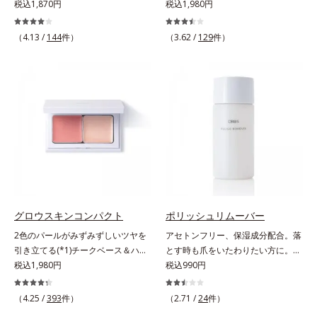
ほど、鮮やかにボリューミーに。1
税込1,870円
クマやくすみ(*)、年齢肌の抱えるお
税込1,980円
容本格派の男性にもおススメです。
本で美しい仕上がりを叶えるリキッ
悩みを、光で飛ばしてカバーするコ
一方で、やや暗め～暗めの肌印象の
ドルージュです。唇の凹凸を均一に
ンシーラーです。黄ぐすみをカバー
方用の02は、昔に比べて顔色がさえ
（4.13 /
144
件）
（3.62 /
129
件）
カバーしツヤを与える「リッププラ
する赤色の粉体を配合した「光コン
ないと感じる大人の男性に、マイナ
ンピング成分(*)」と、乾燥をケアす
トロールパウダー」配合。光を拡散
ス年齢を叶えるアイテムとしておス
る「モイストラスティング処方」、
してアラを見せず、自然に肌悩みを
スメです。* うるおいを与える保湿
唇への密着感を高め色持ちを叶える
カバーします。筆タイプのやわらか
成分【ご使用方法】・スキンケアの
「カラーウェアリング処方」で、う
なテクスチャーのリキッドコンシー
後、適量（直径1cm程度の粒）をと
るおいのあるふっくらとした唇とつ
ラーでのびがよく、凹凸のある目元
り、顔全体に少量ずつムラなくのば
けたての鮮やかな発色を両立しま
や口元、シミやくすみの気になる頬
します。・オルビス ミスター ベー
す。マスクオフの瞬間も、ハッと目
にもピタッと密着。薄づきなのにカ
スカラー コントローラー ハイカバ
を惹く唇に。* シリカ、水添ポリイ
バー力が高く、幅広く活躍します。
ータイプはクレンジングによる洗顔
ソブテン、ヒアルロン酸Na、パル
くすみに働きかける成分に2種のヒ
が必要です。※衣服につかないよう
ミチン酸エチルヘキシル、ジメチル
アルロン酸を配合した肌にやさしい
にご注意ください。衣服に色がつい
シリル化シリカ、BG、ペンチレン
処方で、うるおうハリ肌へと整えま
グロウスキンコンパクト
ポリッシュリムーバー
た場合は、すぐに洗剤で丁寧に洗っ
グリコール
す。* 乾燥による
てください。
2色のパールがみずみずしいツヤを
アセトンフリー、保湿成分配合。落
引き立てる(*1)チークベース＆ハイ
とす時も爪をいたわりたい方に。爪
ライト。ベースメイクの仕上げに重
税込1,980円
へのやさしさを考えたネイルリムー
税込990円
ねれば、みずみずしいツヤが表情を
バー（除光液）です。アセトンフリ
一段と魅力的に引き立てる、チーク
ー処方で、さらに6種(*)のネイルケ
（4.25 /
393
件）
（2.71 /
24
件）
ベース＆ハイライトです。チークベ
ア成分配合。爪をいたわりながら素