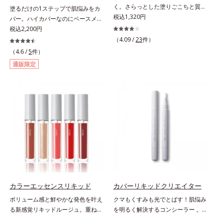
キス、タベブイアインペチギノサ樹
く。さらっとした塗りごこちと質感
塗るだけの1ステップで肌悩みをカ
花エキス＝唇にうるおいを与える効
皮エキス*4 グリセリルグルコシド
で自然で好印象な口元に。さらっと
税込1,320円
バー。ハイカバーなのにベースメイ
果と、凹凸を補正して見せる効果を
（保湿成分）、（ジメチコン／ビニ
した軽やかな塗りごこちでありなが
クしていることがばれにくく、肌印
税込2,200円
併せ持つ成分*3 ダイマージリノー
ルジメチコン）クロスポリマー、ジ
らも、唇にうるおいを与える「モイ
象をあげる。オルビスの肌研究の知
ル酸ダイマージリノレイルビス（ベ
（4.09 /
23
件）
メチコン（カバー成分）*5 アクリ
ストキープ処方」採用で、「唇のか
見から、男性の肌色の特長をとら
ヘニル/イソステアリル/フィトステ
（4.6 /
5
件）
レーツコポリマー
さつきはケアしたいけど、リップク
え、男性の肌だからこそなじむよう
リル）＝均一でムラのない鮮やかな
通販限定
リームはべたつくから苦手」という
に設計した、自然な仕上がりとカバ
発色を叶える成分*4 ラウリルPEG‐
リップクリームに苦手意識を感じる
ー力を両立させたBBクリームで
10トリス（トリメチルシロキシ）シ
方でも使用しやすい設計に。ツヤを
す。これ1本で美容液、日焼け止
リルエチルジメチコン＝水分によっ
抑えた質感で、自然で好印象な口元
め、コンシーラー、化粧下地、ファ
て密着性を向上させ色持ちを叶える
へと導きます。3種の植物性保湿成
ンデーション、フェイスパウダーの
成分
分を組み合わせた「MULTI-３※」
6つの役割を担うことができます。2
を配合。さらに、ミツロウ、ヒアル
種の保湿成分“モイストGT(*)”と“ヒ
ロン酸、コラーゲン配合で、唇にう
アルロン酸(*)”配合の美容液感触で
るおいを与えます。※センブリエキ
みずみずしくさらりとのび広がり、
ス、ビワ葉エキス、カミツレ花エキ
スキンケア後のようななめらかな仕
ス：唇にうるおいを与える保湿成分
上がりを実現いたします。様々な肌
印象の男性に幅広く使っていただけ
カラーエッセンスリキッド
カバーリキッドクリエイター
る色設計を採用しており、明るめ～
ボリューム感と鮮やかな発色を叶え
クマもくすみも光でとばす！肌悩み
標準的な肌印象の方用の01は、普段
る新感覚リキッドルージュ。重ねる
を明るく解決するコンシーラー 。
スキンケアをしっかり行っている美