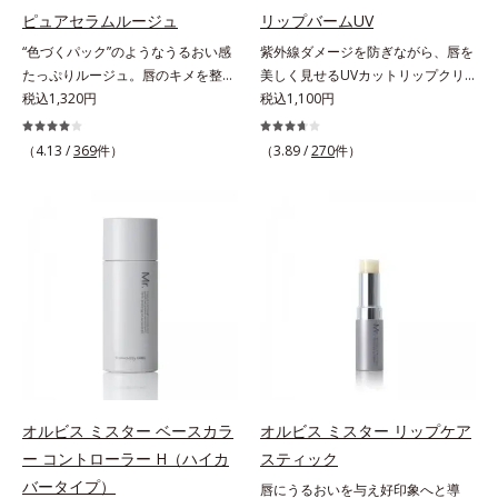
パンテノール配合＝保湿成分
す。むやみに隠すのではなくふわり
ピュアセラムルージュ
リップバームUV
と光を拡散させ、メイク×スキンケ
“色づくパック”のようなうるおい感
紫外線ダメージを防ぎながら、唇を
アのW効果で軽やかな美肌を印象づ
たっぷりルージュ。唇のキメを整え
美しく見せるUVカットリップクリ
けます。紫外線吸収剤フリーなのに
リップの土台をつくり鮮やかな発色
税込1,320円
ーム。UV対策を忘れがちな唇に。
税込1,100円
高SPF値、さらにスキンプロテクト
を叶えます。唇にたっぷりうるおい
紫外線をカットしながら、顔色をパ
複合成分(*3)が、ブルーライト、紫
を与えながら鮮やかに色づく、スキ
ッと明るく見せるUVカットリップ
（4.13 /
369
件）
（3.89 /
270
件）
外線、大気中の微粒子汚れなどの外
ンケア発想の美発色ルージュ(口紅)
です。他の部位より角層が薄くバリ
的ダメージから肌表面をガードしま
です。荒れやすいデリケートな唇の
ア機能が低い唇は、紫外線の影響で
す。【カバー効果】保湿性凹凸カバ
キメを整えて、リップの土台をつく
乾燥を引き起こしがち。そこで
ー複合成分(*4)肌悩みが気になる時
ります。乾燥や凹凸などの唇悩みを
SPF25・PA++のUVカット効果のあ
でも、ただ隠すだけでなく、乾きや
解決(*1)する「リップトリートメン
るリップクリームで、顔だけでなく
すい肌にうるおいを届けながら、光
ト成分(*2)」や、鮮やかな発色で、
唇もしっかりUV対策しましょう。2
拡散効果で乾燥小ジワや毛穴もカバ
均一な質感に整った唇にのせること
種類の保湿成分（加水分解コラーゲ
ーします。【ラスティング効果】皮
でより美しく色づく「クリアカラー
ン、ゲットウ葉エキス）を配合して
脂選択テカリ防止成分(*5)テカリの
成分(*3)」を配合。さらに吐息や飲
いるから、カサつき・くすみ(*)など
主成分を選択的に吸収し、うるおい
み物の水分を取り込んでリップの密
の乾燥悩みも解決＆うるおい長持
はしっかり残すことでカバー力を保
着性を高める「ウォーターゲル成分
ち。通常色は、どんな肌色にも似合
ちます。*1 メイク効果による*2 角
(*4）」で、マスクに色移りもしに
うカラーで、唇を美しく魅せながら
オルビス ミスター ベースカラ
オルビス ミスター リップケア
層の範囲内*3 スキンプロテクト※
くい仕様です。*1 メイク効果によ
ケアします。マスクに色移りしにく
ー コントローラー H（ハイカ
スティック
複合成分配合＝肌を保護し、乾燥を
る *2 シリカ、酸化チタン、トリエ
いので、気兼ねなく使えます。口紅
防ぐ複合成分 ※ ビルベリー葉エ
バータイプ）
唇にうるおいを与え好印象へと導
トキシカプリリルシラン、アルニカ
の下地としてもおすすめです。