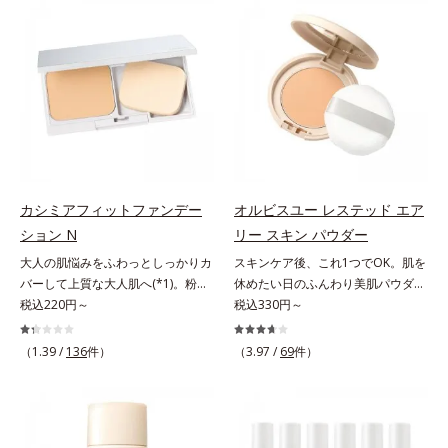
でくずれて毛穴に落ちたファンデー
ファンデが毛穴に落ちる隙をつくら
ションのすき間にフィットし、凹凸
ず、メイクのりがUPします。水分
や毛穴をフラットに整えます。また
と皮脂のバランスを整え、乾燥＆ベ
お直しと同時にうるおいを補給。さ
タつきレスに。さらに毛穴周りの肌
らに余分な皮脂を吸着して、水分と
にうるおいを与え、キュッと引き締
皮脂のバランスをコントロールし、
め＆ハリ感をUPさせます。また皮
メイクがくずれにくい肌へ。“立て
脂を感知するとギュッと固まる膜を
直す”ことにこだわった設計で、メ
採用。ファンデーションのくずれや
イクがくずれた肌にすんなりなじ
毛穴落ちを防ぎ、キレイが長持ちし
み、ポンポンするだけでキレイが復
ます。軽やかにのびるリキッドが肌
カシミアフィットファンデー
オルビスユー レステッド エア
活します。リキッド、クッション、
にほわっとべールをかけて、肌キメ
ション N
リー スキン パウダー
パウダー、どんなファンデーション
がふっくら整うかのよう(*3)。つっ
大人の肌悩みをふわっとしっかりカ
スキンケア後、これ1つでOK。肌を
の上に重ねてもOK。携帯に便利な
ぱらないここちよい密着感で、さま
バーして上質な大人肌へ(*1)。粉感
休めたい日のふんわり美肌パウダ
コンパクトタイプです。
ざまなタイプのファンデと併用でき
レスファンデーション。大人の肌悩
税込220円～
ー。ふんわり美肌が叶う、うるおい
税込330円～
ます。毛穴が気になる箇所への部分
みをふわっとしっかりカバーして、
パウダーです。3色の光を操るパウ
使いもOK。*1 ファンデーションが
上質な肌(*1)を演出するパウダーフ
ダーがツヤと透明感を演出。ソフト
くずれて毛穴に落ちること*2 酸化
（1.39 /
136
件）
（3.97 /
69
件）
ァンデーションです。毛穴もシミも
フォーカス効果で肌のアラや影をぼ
チタン配合＝カバー力向上成分*3
くすみも“光”で飛ばし、なめらかに
かし、毛穴やくすみもサラッとカバ
メイク効果による
仕上げる3種のパウダー（高いカバ
ー。ふんわり軽いつけごこちながら
ー力と艶を実現するパウダー・ムラ
美肌質感を叶えます。さらに花粉や