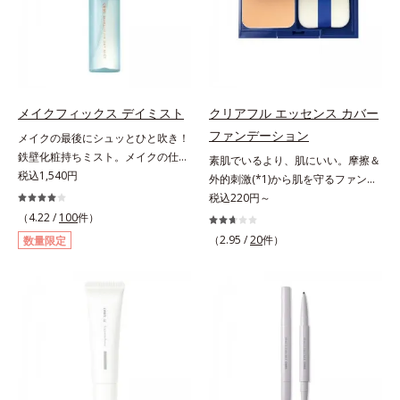
と塗りするだけで、くすみやすい大
いくお悩みを自然に隠しつつも、ま
人の肌に血色感を与え、唇を自然に
るで“素肌美人”に見える仕上がりを
美しく彩る色設計です。*1 メイク
叶えるのは、微細で均一なカバー粉
効果による*2 水添ポリイソブテン
体(*1)が大きさの異なる毛穴にも隙
*3 色みのこと*4 トリエトキシカプ
なくフィットするから。粉体の表面
リリルシラン配合＝保湿成分*5 ス
にダマ防止の特殊コーティングを施
メイクフィックス デイミスト
クリアフル エッセンス カバー
クワラン、ヒアルロン酸Na、加水
すことで、カバー粉体は薄く・均一
ファンデーション
メイクの最後にシュッとひと吹き！
分解コラーゲン
に凹凸へフィット。毛穴や色ムラを
鉄壁化粧持ちミスト。メイクの仕上
素肌でいるより、肌にいい。摩擦＆
カバーしながら自然な仕上がりを叶
げにシュッとひと吹き。肌とメイク
税込1,540円
外的刺激(*1)から肌を守るファンデ
えます。また、ファンデーションを
の密着感をピタッと高め、メイクく
ーション。肌荒れやニキビがある
税込220円～
つけている間に保湿成分が肌へ浸透
ずれを防ぎ、化粧持ちをアップさせ
と、ファンデーションを塗っていい
(*2)するスキンコンディショニング
（4.22 /
100
件）
るミストタイプの化粧水です。くず
か悩むもの。とはいえ、素肌のまま
セラム設計(*3)を採用。肌に触れた
（2.95 /
20
件）
数量限定
れ防止成分(*1)を含む層と美容成分
では紫外線など外的刺激(*1)をダイ
瞬間、保湿成分が浸透しうるおいを
(*2)を含む水層の2層タイプ。よく
レクトに受けやすい状態です。肌荒
与えます。キメを整え、磨かれたよ
振って混ぜると、美容成分がくずれ
れしやすい、ニキビができやすい人
うな透明感とツヤを生み出すこと
防止成分を包み込み、メイクの上に
こそ、肌負担が少ない低刺激設計の
で、“つるん”とした光のヴェールを
ピタッと密着。くずれ防止成分が
ファンデーションで守るのがベス
まとったような仕上がりに。*1 ス
汗・水・皮脂をはじきながら、美容
ト。「クリアフル エッセンス カバ
キンフィットカラー成分（酸化チタ
成分がうるおいをキープ。Wの機能
ー ファンデーション」は紫外線吸
ン、酸化鉄、ステアロイルグルタミ
でメイクをくずさずガードします。
収剤不使用のうえ、敏感肌対象パッ
ン酸2Na）配合＝自然な仕上がりで