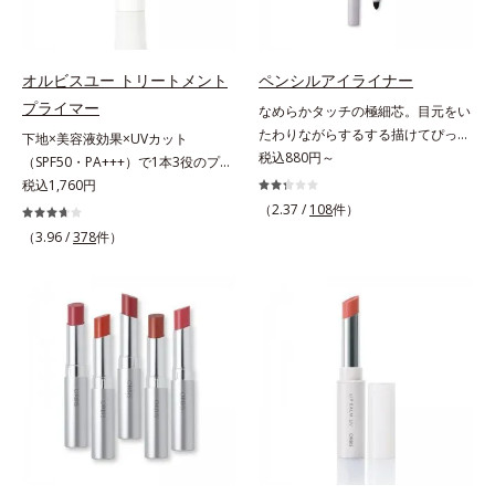
さらに保湿成分配合でうるおい感が
チテスト済(*2)、ノンコメドジェニ
肌悩みをカバーする粉体*2 角層ま
続き、エアコンなどによる乾燥も防
ックテスト済(*3)で、とことん肌の
で*3 肌のキメを整え、粉体を密着
ぎます。*1 トリメチルシロキシケ
ことを考えた設計。さらに美容成分
させる設計のこと
イ酸、ジメチコン配合＝汗や水、皮
に包まれた水分保持力の高い粉体や
オルビスユー トリートメント
ペンシルアイライナー
脂をはじき、メイクくずれを防ぐ成
和漢植物由来成分をはじめとした、
プライマー
なめらかタッチの極細芯。目元をい
分*2 オリーブ葉エキス、ゴレンシ
肌をいたわる保湿成分をたっぷり配
たわりながらするする描けてぴった
下地×美容液効果×UVカット
葉エキス、加水分解ヒアルロン酸、
合しました。肌にやさしいだけでな
り密着。するする描けてぴったり密
税込880円～
（SPF50・PA+++）で1本3役のプラ
異性化糖配合＝保湿成分【ご使用方
く、毛穴や凸凹、赤みをカバーし
着。なめらかタッチの極細芯アイラ
イマー。凹凸をつるんとなめらかに
税込1,760円
法】2層タイプなので、必ず容器を
て、自然な陶器肌を叶えます。*1
イナーです。繊細な目のキワにも優
(*1)整え、化粧ノリUPの高機能化粧
よく振ってからお使いください。メ
（2.37 /
108
件）
乾燥など*2 すべての人に皮膚刺激
しいタッチでするっと描けて、どん
下地。“塗るたび高まる、素肌の美
イクの仕上げに、顔から20cm程度
（3.96 /
378
件）
がおきないというわけではありませ
なラインも自由自在。難しいテクニ
しさ” 肌本来の美しさを引き出す
離し、目と口を閉じて、顔全体に適
ん*3 すべての人にコメド（ニキビ
ックなしで、目元に自然な陰影をプ
『オルビスユー』発想で、乾燥によ
量吹きかけてください。（5～6プッ
のもと）ができないというわけでは
ラスできます。アイラインを描いた
る小ジワをカバーしてハリ肌に整え
シュが目安）ミストを塗布後、肌に
ありません。
後に、後ろに付いているチップでま
る高機能化粧下地毛穴や小ジワの凹
触れずに乾くまでそのままお待ちく
つ毛の間を埋めるようにぼかせば、
凸をつるんとなめらかに(*1)。スキ
ださい。
ぱっちりと際立つナチュラルな目元
ンケア発想の化粧下地です。保湿成
が完成します。汗や涙、皮脂にも強
分が肌全層(*2)に働きかけて、肌の
く、美しい仕上がりを長時間キー
うるおいをグンとアップ＆リッチな
プ。目元ケア成分(*)で目元の負担も
クリームのようにぴたっと密着。乾
軽減します。※中身を取り替えられ
燥による小ジワを目立たなく(*1)
るリフィルをご用意しています。*
し、つるんとしたハリ肌に仕上げま