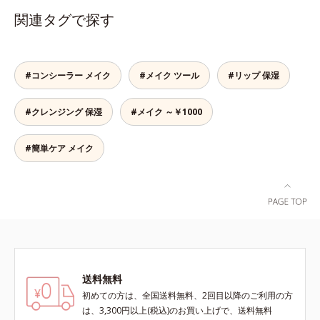
これ1本で、美容液・日焼け止め・
ーエキスなどの保湿成分を含む美容
関連タグで探す
化粧下地・ファンデーション・コン
液成分を87％配合。大気汚染物質バ
シーラー・パウダーの6役をこなす
リア成分(*)もプラスして、乾燥やダ
ので、スキンケアの後はBBクリー
メージから肌を守ります。くすみが
ムを塗るだけでベースメイクまで一
ちな大人の肌を、血色感のある肌に
#コンシーラー メイク
#メイク ツール
#リップ 保湿
気に完成。使うほどに肌を美しく整
補整する、ピンクベージュカラーで
え、長時間キープします。
す。※オルビスのすべてのファンデ
#クレンジング 保湿
#メイク ～￥1000
ーションの下地としてご使用いただ
けます。* ホウケイ酸(Ca、Na)、酸
化銀
#簡単ケア メイク
送料無料
初めての方は、全国送料無料、2回目以降のご利用の方
は、3,300円以上(税込)のお買い上げで、送料無料