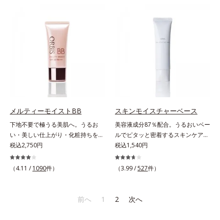
ースには血色感を再現するレッドパ
早くネイルを落とします。* マンダ
ール、ハイライトには骨格や顔立ち
リンオレンジ果皮エキス、セイヨウ
に合わせて立体感を強調するグリー
ミザクラ果実エキス、レモングラス
ンパール。補色にあたる2色のパー
葉／茎エキス、ブドウ葉エキス、セ
ルがお互いの鮮やかさを強調。絶妙
ンチフォリアバラ花エキス、カミツ
なコントラストでいきいきとした血
レ花エキス
色感を再現しながら、みずみずしい
ツヤを演出します。さらにどのファ
ンデーションにもすっと溶け込む、
シンクロアタッチメント成分(*2)も
配合。パウダー、リキッド、どのタ
メルティーモイストBB
スキンモイスチャーベース
イプのファンデーションとも相性抜
下地不要で極うる美肌へ。うるお
美容液成分87％配合。うるおいベー
群で、ヨレたりせず、きれいに仕上
い・美しい仕上がり・化粧持ちを実
ルでピタッと密着するスキンケア発
がります。*1 メイク効果による*2
現。美容液製法の極上BBクリー
税込2,750円
想のメイク下地。化粧ノリ＆もち
税込1,540円
ジメチコン
ム。ファンデーションに美容成分を
UP！ファンデーションの仕上がり
加える一般的な製法ではなく、美容
を格上げする、スキンケア発想の化
（4.11 /
1090
件）
（3.99 /
527
件）
液にファンデーション機能をつける
粧下地です。うるおいベールがファ
逆転の発想から生まれたBBクリー
ンデーションの粉体をぴたっと“均
ムです。うるおい粒子を濃密な膜で
一に密着”させることで、仕上がり
前へ
1
2
次へ
包み込み、高い保湿効果と均一な仕
の美しさと化粧もちが格段にUP。
上がり、化粧持ちを実現しました。
さらにヒアルロン酸、ローヤルゼリ