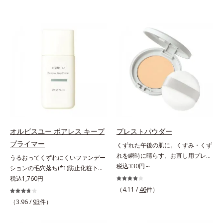
オルビスユー ポアレス キープ
プレストパウダー
プライマー
くずれた午後の肌に。くすみ・くず
れを瞬時に晴らす、お直し用プレス
うるおってくずれにくいファンデー
トパウダー。くすみ・くずれを瞬時
税込330円～
ションの毛穴落ち(*1)防止化粧下
に晴らす、お直し用のプレストパウ
地。ファンデーションの毛穴落ち
税込1,760円
ダーです。朝のメイクから時間が経
(*1)防止化粧下地です。毛穴
（4.11 /
46
件）
った肌は、どんよりくすんだ肌曇り
1/10000サイズのマイクロカバー成
（3.96 /
93
件）
状態。そんな朝と午後の肌状態の違
分(*2)が毛穴をカバー。毛穴をフラ
いに着目しました。乾燥や皮脂分泌
ットに整えてつるんとなめらかに。