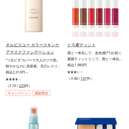
のないなめらかな肌に整えるパウダ
ちり・ホコリ、紫外線などの外的刺
ー・自然な血色感をプラスする(*1)
激から肌をガードします。スキンケ
パウダー）を配合。さらに体温でと
ア後にこれひとつでライトメイク効
ろける保湿成分で粉体をコーティン
果。クレンジング不要で、紫外線吸
グ、スフレ状にする製法と美容液成
収剤やグリセリン、パラベンもフリ
分(*2)により、重ねてもふんわり軽
ー処方。肌を休ませたい日、リモー
やかに密着してうるおいが続きま
トワークの時、近所へちょこっとお
す。粉浮きや厚塗り感の少ない、リ
出かけする時など、しっかりメイク
オルビスユー カラースキンケ
とろ蜜ティント
キッド派にもおすすめのパウダーフ
は負担に感じる日におすすめです。
アマスクファンデーション
唇と一体化して、血色感(*1)が続く
ァンデーションです。*1 メイク効
蜜膜ティントリップ。唇と一体化し
“つるピタ”カバーで大人のツヤ肌。
果による *2 保湿成分
て色落ちしにくいティント処方とう
税込1,980円
軽やかなのに高密着、毛穴レスリキ
るおいを両立した、ティントリップ
ッドファンデ。みずみずしく、とけ
税込2,310円～
です。色が長時間唇に密着するオイ
込むように密着カバー毛穴レスでな
（3.48 /
137
件）
ル(*2)配合だから色落ちしにくく、
めらかな質感美へ導く、リキッドフ
（3.76 /
229
件）
果物の蜜を凝縮したような(*3)みず
ァンデーション「カバーはしたいけ
キャンペーン
通販限定
みずしい発色が続きます。また色素
ど厚塗り感はイヤ」「素肌がもとも
による唇の乾燥を防ぐため、一部の
とキレイな人だと思われたい」そん
色素に特殊コーティング処理(*4)を
なお客様の声から誕生した、軽やか
施し、さらに3種のうるおい・保護
なのにピタッと密着し、肌悩み
成分(*5)も配合。しっとり感をキー
を“つるん”と隠すリキッドファンデ
プし、ぷるんとした唇に。さっとひ
ーションです。年齢とともに増えて