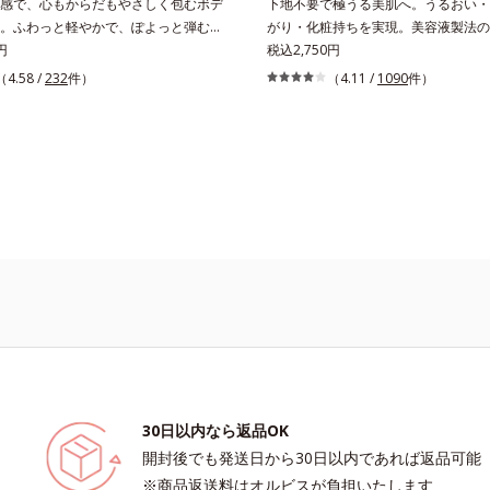
感で、心もからだもやさしく包むボデ
下地不要で極うる美肌へ。うるおい・
。ふわっと軽やかで、ぽよっと弾むユ
がり・化粧持ちを実現。美容液製法の
。なじませると摩擦と皮膚温でほどけ
円
リーム。ファンデーションに美容成分
税込2,750円
リームです。うっとりなテクスチャー
般的な製法ではなく、美容液にファン
（4.58 /
232
件）
（4.11 /
1090
件）
しいうるおい膜が広がり、ベタつかな
機能をつける逆転の発想から生まれた
付くようなしっとりもちもち肌に。加
ムです。うるおい粒子を濃密な膜で包
ルロン酸配合。浸透性と水分保持力の
い保湿効果と均一な仕上がり、化粧持
いベールで、乾燥を寄せつけないもち
ました。これ1本で、美容液・日焼け
長時間キープします。【ご使用方法】
下地・ファンデーション・コンシーラ
りなどの清潔な肌に適量をやさしくな
ーの6役をこなすので、スキンケアの
ださい。
ームを塗るだけでベースメイクまで一
使うほどに肌を美しく整え、長時間キ
す。
30日以内なら返品OK
開封後でも発送日から30日以内であれば返品可能
※商品返送料はオルビスが負担いたします