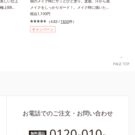
美しい仕上
朝のメイク時にサッとひと塗り。皮脂、汗から眉
極上BBク
メイクをしっかりガード！。メイク時に描いた眉
を加える一
の上からサッとひと塗りするだけで、描いたまま
税込1,100円
デーション
の美しい眉を長時間キープします。汗、皮脂、こ
（4.83 /
1830
件）
BBクリー
すれなどから美しい眉をしっかり守るウォーター
キャンペーン
み込み、高
プルーフタイプながら、通常のクレンジングで簡
ちを実現し
単に落とすことができます。速乾性のサラッとし
止め・化粧
た透明の液なので、塗ったことを忘れてしまうく
ー・パウダ
らい自然な仕上がり。毎日使うものだから、肌へ
後はBBクリ
のやさしさも考慮し、植物性保湿成分・ユリエキ
気に完成。
スを配合しています。
ープしま
お電話でのご注文・お問い合わせ
0120-010-
無料通話