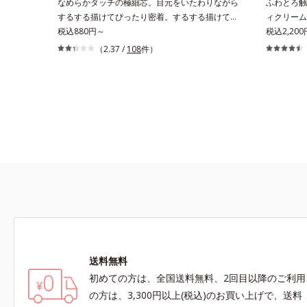
なめらかタッチの極細芯。目元をいたわりながら
ふわとろ触
するする描けてぴったり密着。するする描けてぴ
ィクリーム
ったり密着。なめらかタッチの極細芯アイライナ
税込880円～
ニーク触感
税込2,200
ーです。繊細な目のキワにも優しいタッチでする
るボディク
（2.37 /
108
件）
っと描けて、どんなラインも自由自在。難しいテ
でみずみず
クニックなしで、目元に自然な陰影をプラスでき
いのに吸い
ます。アイラインを描いた後に、後ろに付いてい
水分解ヒア
るチップでまつ毛の間を埋めるようにぼかせば、
Wのうるお
ぱっちりと際立つナチュラルな目元が完成しま
肌ボディを
す。汗や涙、皮脂にも強く、美しい仕上がりを長
お風呂上が
時間キープ。目元ケア成分(*)で目元の負担も軽
じませてく
減します。※中身を取り替えられるリフィルをご
用意しています。* パンテノール配合＝保湿成分
送料無料
初めての方は、全国送料無料、2回目以降のご利用
の方は、3,300円以上(税込)のお買い上げで、送料