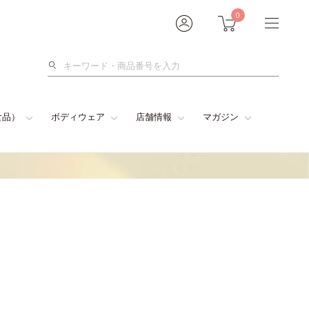
0
検
索
食品）
ボディウェア
店舗情報
マガジン