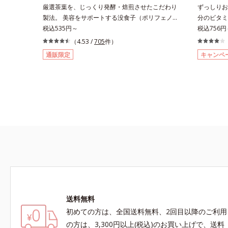
厳選茶葉を、じっくり発酵・焙煎させたこだわり
ずっしりお
製法。 美容をサポートする没食子（ポリフェノ
分のビタミ
ール）配合で、 本格的な味と美容ケアが楽しめ
税込535円～
イエットと
税込756円
ます。。胃腸にやさしい0kcalの、ダイエット中
かえるだけ
（4.53 /
705
件）
にうれしいプ―アール茶です。ホットでもアイス
いいところ
通販限定
キャンペ
でも美味しくいただけます。■陳香プ―アール
食物繊維や
茶“陳香（ツンシャン）”とは、芳醇な香りとまろ
養素をチャ
やかな味わいを持つ、ハイグレードなプーアール
しします。
茶の証しです。独自の焙煎方式を採用し、茶成分
にも混ぜる
が浸出しやすい若葉だけを使用しました。特有の
腹具合に合
没食子酸（ボッショクシサン）がダイエットをサ
自然な果実
ポート。香ばしく、まろやかな味わいで、毎日の
なダイエッ
食事といっしょにお召し上がりいただけます。
B2、B6
テン酸、葉
ご覧くださ
送料無料
初めての方は、全国送料無料、2回目以降のご利用
の方は、3,300円以上(税込)のお買い上げで、送料