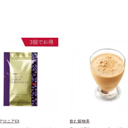
アロニアEX
飲む穀物美