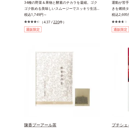
34種の野菜＆果物と酵素のチカラを凝縮。ゴク
運動が苦手
ゴク飲める美味しいスムージーでスッキリ生活を
きを燃焼タ
サポート。酵素と野菜＆果物のパワーで、スッキ
税込1,749円～
い」「生活
税込2,695
リ生活を応援する、粉末状の酵素スムージーで
えて、「L
（4.37 /
220
件）
す。赤米や大麦などの9種の素材を、黒・黄・白
ました。カ
通販限定
通販限定
の3種の麹で発酵させ粉末化。さらに酵素含有キ
かな動きを
ウイフルーツ粉末を配合。さらに日常では摂りづ
常の何気な
らいスーパーフード・ウィートグラスや緑黄色野
率よくウエ
菜など、厳選した34種の野菜と果物もたっぷり
す。さらに
入っており、いろいろな素材を手軽に摂取できま
キン」、「
す。やすらぎのローズマリーとペパーミントの2
健康にも欠
種のハーブも入っています。豆乳または水と混ぜ
率よいダイ
るだけの簡単スムージーを毎朝の習慣にして、ス
ッキリ健康＆キレイな毎日を。
陳香プーアール茶
プチシェ