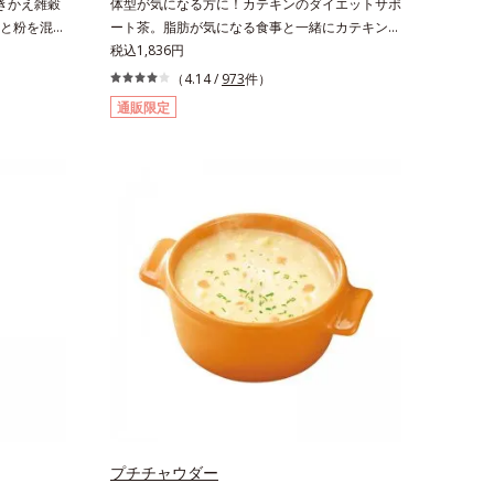
きかえ雑穀
体型が気になる方に！カテキンのダイエットサポ
と粉を混ぜ
ート茶。脂肪が気になる食事と一緒にカテキン
エットシェ
を。さらに、食物繊維とコーンシルクエキスで、
税込1,836円
かな大豆フ
ぽっこりやからだの巡りをケア。カテキン・コー
（4.14 /
973
件）
くれます。
ンシルク・食物繊維のトリプルパワーがダイエッ
通販限定
マンナンが
トをサポートします。
。豊富な栄
、内側から
リー
さしい甘さの
幸せな味わ
さです。
プチチャウダー