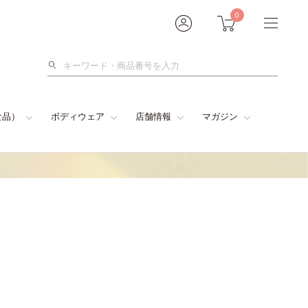
0
検
索
食品）
ボディウェア
店舗情報
マガジン