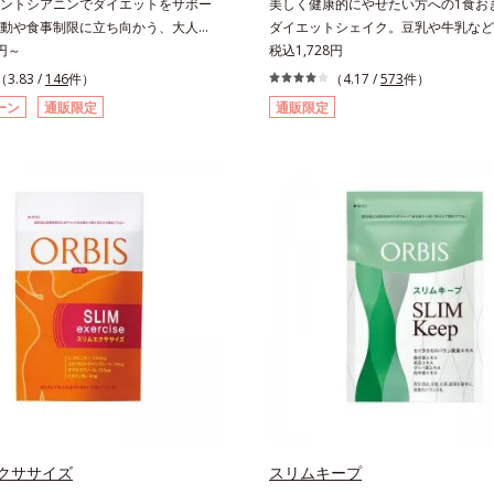
ントシアニンでダイエットをサポー
美しく健康的にやせたい方への1食お
動や食事制限に立ち向かう、大人
ダイエットシェイク。豆乳や牛乳など
気持ち”を応援。年齢を重ねるほど、ダ
0円～
るだけで簡単、1食おきかえ雑穀ダイ
税込1,728円
続かないと感じる方に。チョークベリ
イクです。サクサクッと噛める食感豊
（3.83 /
146
件）
（4.17 /
573
件）
れる東欧産の健康果実アロニアの、ア
レークが、噛むことで食欲を満たして
ーン
通販限定
通販限定
トシアニンのダイエットサポート力に
さらに腹もちが良い食物繊維のグルコ
の燃焼意欲をサポートする、ダイエッ
おなかの中で膨らみ、満足感をアップ
サプリメントです。アロニアを研究し
養素でキレイを目指すダイエッターを
オルビスが高品質のアロニアにこだわ
サポートします！黒糖きなこ味（カロ
有成分を抽出。安定して一定量配合で
92kcal ※1食分・本品粉末のみ）や
規格化しました。オルビスのアロニア
黒糖とほのかに香るきなこが溶け合う
o.1の配合量を誇る、アロニアアント
い。たっぷり飲んでも飽きないおいし
0mg(*)を含有。さらに年齢ダイエッタ
トする成分として、研究チームが400
物エキスを試してたどり着いたオリー
と、古くからぽかぽか成分として重宝
ブラックジンジャー、ケイヒも配合し
人のやる気を燃やし、年齢ダイエット
します。* スーパーアロニアEXはアロ
を135mg配合しており、その中にア
トシアニン30mgが含有されています
クササイズ
スリムキープ
）。