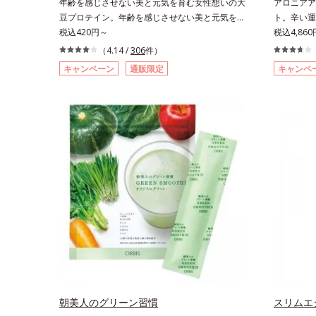
年齢を感じさせない美と元気を育む女性想いの大
アロニアア
豆プロテイン。年齢を感じさせない美と元気を育
ト。辛い運
む、女性想いの大豆プロテインです。1杯で不足
税込420円～
の“燃える
税込4,86
しがちなたんぱく質を補えます。大人女性の食習
イエットが
（4.14 /
306
件）
慣に基づき質と量を考え、更年世代の女性に人気
ーとも呼ば
キャンペーン
通販限定
キャンペ
のある脂質が少ないソイプロテイン（大豆由来の
ロニアアン
植物性たんぱく質）を採用しました。吸収が穏や
着目！大人
かで、腹持ちがいいのもポイントです。体を作る
トサポート
材料であるたんぱく質12g(*1)をメインに、美を
続けてきた
引き出すコラーゲン5,000mgも配合。さらにリ
り、その特
ズムを支える鉄分やビタミン6種(*2)、食物繊維
きるよう、
など、女性が不足しがちな栄養素を豊富に含み、
シリーズN
大人女性の健康美を総合的に支えます。甘さ控え
シアニン3
めのカフェオレ味、濃厚な抹茶味の2味展開。プ
ーをサポー
ロテイン独特のにおいやクセが少なく、水に溶け
種以上の植
やすいので、手軽においしくたんぱく質を摂れま
ブ葉エキス
す。*1 1杯分（約27g）当り。コラーゲン含む。
されてきた
*2 ビタミンB1、B2、B6、B12、ナイアシン、パ
ました。大
ントテン酸各商品の詳しい情報は商品ページをご
を熱く応援
覧ください。・BEAUTY夏祭りは、こちら
ニアエキス
ロニアアン
朝美人のグリーン習慣
スリムエ
（2粒当り