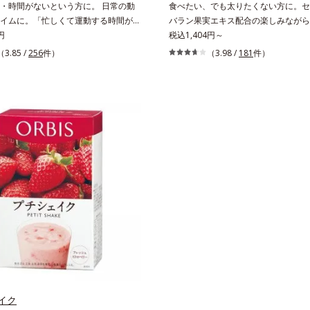
・時間がないという方に。 日常の動
食べたい、でも太りたくない方に。セ
イムに。「忙しくて運動する時間がな
バラン果実エキス配合の楽しみながら
を変えずにやせたい」といった声に応
円
エット応援サプリ。ダイエット中なの
税込1,404円～
－カルニチン」を4粒に500mg配合し
えきれずついつい食べ過ぎてしまう時
（3.85 /
256
件）
（3.98 /
181
件）
ルニチンは肉類に豊富に含まれ、軽や
も甘い物が食べたい時、つい食べてし
サポートする成分。通勤や家事など日
断りきれないお誘い…。そんな時に頼
い動きをムダなく利用することで、効
ダイエット応援サプリメントです。ポ
イトダウン＆体型キープを目指しま
ル類を豊富に含む、アジア圏で古くか
L-カルニチンの働きを助ける「茶カテ
ている健康果実「セイタカミロバラン
オクタコサノール」、ダイエットにも
合。さらに桑の葉エキスに加え、健康
かせない「ビタミンB2」の成分が効
られる杜仲葉エキスやグァバ葉エキス
エットをパワフルにサポートします。
スの植物由来の4つの成分が、ダイエ
性をサポートします。1日の目安量は
から、サッと飲みやすく手軽に続けや
さな粒に素材のもつ力をぎゅっと閉じ
べたい女性のためのおまもりサプリで
イク