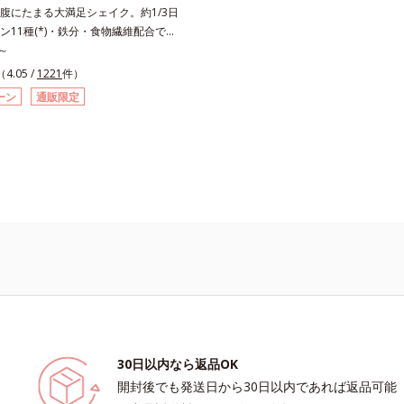
腹にたまる大満足シェイク。約1/3日
ン11種(*)・鉄分・食物繊維配合でダ
美容をしっかりサポート。食事とおき
～
で簡単にカロリーを抑えつつ、果実の
（4.05 /
1221
件）
をまるごと使って栄養バランスUP。
ーン
通販限定
ビタミン、鉄分などの不足しがちな栄
ージして、健康的なダイエットを後押
さらに牛乳以外に、豆乳やヨーグルト
ことができ、気分や摂りたい栄養、空
わせて食べ方のアレンジは自由自在！
の味を活かした美味しさで、ハッピー
トを目指します。* ビタミンA、B1、
、B12、C、D、E、ナイアシン、パント
酸各商品の詳しい情報は商品ページを
い。・BEAUTY夏祭りは、こちら
30日以内なら返品OK
開封後でも発送日から30日以内であれば返品可能