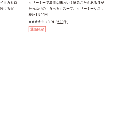
イタカミロ
クリーミーで濃厚な味わい！噛みごたえある具が
続けるダイ
たっぷりの「食べる」スープ。クリーミーなスー
に食欲を抑
プに大粒コーンやクルトン、鶏肉のような食感の
税込1,944円
、どうして
大豆たんぱくなど、具だくさんの「食べる」スー
（3.91 /
529
件）
まう夜食、
プです。ボリューム感のある食べごたえで、お腹
通販限定
りになる、
にしっかりたまります。また、ハリとぷるぷる感
リフェノー
のある毎日に必要なコラーゲン*を1,000mgも配
ら伝承され
合。ダイエットによるやつれ感を気にせず、キレ
果実」を配
イをサポートします。さらに、食事制限で心配な
茶として知
栄養面もしっかりカバー。ビタミン10種とミネ
、茶花エキ
ラル2種を約1/3日分、食物繊維を4.0gも配合
ット中の女
し、満腹感と朝のスッキリを期待できます。＊吸
2粒だけだ
収しやすいコラーゲンペプチドを使用していま
すい！ 小
す。
込めた、食
す。