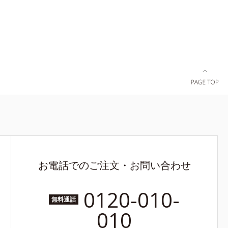
素肌のよう
）です。リ
っても、仕
ツヤが台無
、ほんのり
ーを新配
も、ふんわ
り質感を格
％配合し、
えること
ます。
お電話でのご注文・お問い合わせ
0120-010-
無料通話
010