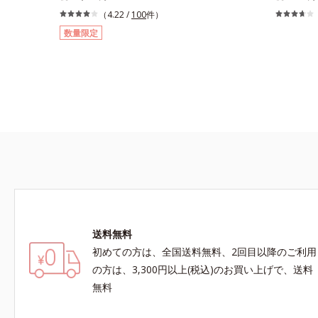
を防ぎ、化粧持ちをアップさせるミストタイプの
す。“素肌
（4.22 /
100
件）
化粧水です。くずれ防止成分(*1)を含む層と美容
ット効果”
数量限定
成分(*2)を含む水層の2層タイプ。よく振って混
いプレスト
ぜると、美容成分がくずれ防止成分を包み込み、
ササッとU
メイクの上にピタッと密着。くずれ防止成分が
立ちアイテ
汗・水・皮脂をはじきながら、美容成分がうるお
らも、素肌
いをキープ。Wの機能でメイクをくずさずガード
ムースヴェ
します。さらに保湿成分配合でうるおい感が続
の球状粉体
き、エアコンなどによる乾燥も防ぎます。*1 ト
ルをかける
リメチルシロキシケイ酸、ジメチコン配合＝汗や
反射して、
水、皮脂をはじき、メイクくずれを防ぐ成分*2
感を演出し
オリーブ葉エキス、ゴレンシ葉エキス、加水分解
とりパウダ
ヒアルロン酸、異性化糖配合＝保湿成分【ご使用
防いでサラ
方法】2層タイプなので、必ず容器をよく振って
イプながら、
からお使いください。メイクの仕上げに、顔から
はの軽いつ
送料無料
20cm程度離し、目と口を閉じて、顔全体に適量
もおすすめ
吹きかけてください。（5～6プッシュが目安）
ープルーフ
初めての方は、全国送料無料、2回目以降のご利用
ミストを塗布後、肌に触れずに乾くまでそのまま
くれます。
の方は、3,300円以上(税込)のお買い上げで、送料
お待ちください。
配合＝セミ
無料
*2 シリ
脂を吸着す