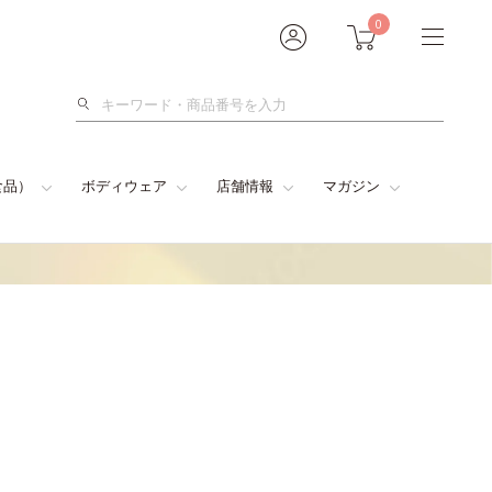
0
検
索
食品）
ボディウェア
店舗情報
マガジン