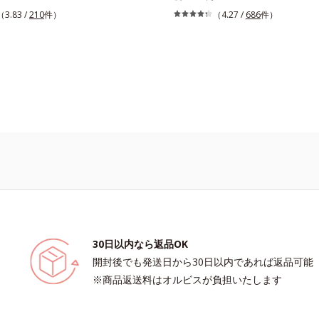
のようななめらかな軽さ”と“高いUVカ
オリティが全然違う！ まるで美しい
（3.83 /
210
件）
（4.27 /
686
件）
の両立を叶えました。持ち運びしやす
な質感を叶えるルースパウダー（お粉
タイプ。外出先でも、メイクの上から
キッドタイプのファンデーションを使
Vカットとお直しが同時にできるお役
上げがパサパサのお粉ではせっかくの
ムです。毛穴や色ムラをカバーしなが
しに…。オルビスのルースパウダーは
のような透明美肌を叶える秘密は「ス
光をまとったグロウニュアンスパウダ
ールパウダー(*1)」にあります。7種
合。リキッドのツヤ感を活かしながら
(*2)が凹凸を埋めて、肌に薄いヴェー
りと軽やかなサラツヤ肌へと、仕上が
ようにカバー。さらに板状粉体が光を
上げします。うるおいパウダーを50
すっぴん肌のようなナチュラルなツヤ
さらに浸透型ヒアルロン酸エキスも加
ます。また、皮脂を吸着する「あぶら
で、お粉ながら肌をしっとりと仕上げ
ー(*3)」を配合し、くずれ＆テカリを
サラ肌が長時間続きます。パウダータ
SPF50+・PA++++。パウダーならで
けごこちで、日焼け止めが苦手な方に
です。水や汗に強いスーパーウォータ
30日以内なら返品OK
(*4)だから、レジャーにも大活躍して
開封後でも発送日から30日以内であれば返品可能
*1 シリカ、セルロース、窒化ホウ素
※商品返送料はオルビスが負担いたします
マット肌を叶える球状と板状の粉体
カ6種類、セルロース*3 シリカ配合＝皮
る粉体*4 化粧持ち性能