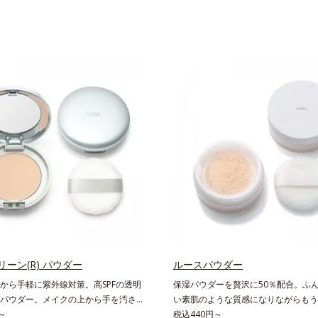
ーン(R) パウダー
ルースパウダー
から手軽に紫外線対策。高SPFの透明
保湿パウダーを贅沢に50％配合。ふ
パウダー。メイクの上から手を汚さず
い素肌のような質感になりながらもう
策ができるUVカットパウダーで
～
ヤを叶えるフェイスパウダー。朝の仕
税込440円～