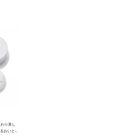
んわり美し
るおいとツ
上がりのク