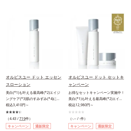
オルビスユー ドット エッセン
オルビスユー ドット セットキ
スローション
ャンペーン
美白(*1)も叶える最高峰(*2)エイジ
お得なセットキャンペーン実施中！
ングケア(*3)肌のすみずみ(*4)にし
美白(*1)も叶える最高峰(*2)エイジ
みわたるうるおい充満ローション。
税込3,410円～
ングケア(*3)。ハリも透明感(*4)も
税込12,980円～
ハリも透明感(*5)も結果主義。年齢
結果主義。年齢サイン(*5)の因子に
サイン(*6)の因子に着目した肌科学
着目した肌科学エイジングケア(*3)
（4.43 /
719
件）
（-.-- / -件）
エイジングケア(*3)シリーズ。オル
シリーズ。オルビスユー ドットシ
キャンペーン
通販限定
キャンペーン
通販限定
ビスユー ドットシリーズは、年齢
リーズは、年齢による肌悩み一つ一