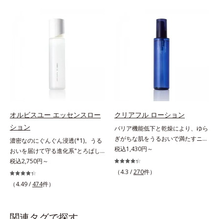
による肌悩み一つ一つを対処するの
つを対処するのではなく、肌で起き
ではなく、肌で起きていることの根
ていることの根本原因に着目。加齢
本原因に着目。加齢とともに現れる
とともに現れる年齢サイン(*5)につ
年齢サインについて研究を進めたと
いて研究を進めたところ、弾力感の
ころ、弾力感のない状態である「ハ
ない状態である「ハリのなさ」や、
リのなさ」や、くすみ(*7)などが現
くすみ(*6)などが現れている状態で
れている状態である「透明感のな
ある「透明感のなさ」が現れること
さ」が、大人の肌印象に大きな影響
で大人の肌印象に大きな影響を与え
を与えていることがわかりました。
ていることが分かりました。そこで
そこでオルビスユー ドットシリー
オルビスユー ドットシリーズは美
ズは美容成分(*8)として「G.D.F.ア
容成分(*7)として「G.D.F.アクティ
オルビスユー エッセンスロー
クリアフル ローション
クティベーター(*9)」を配合。そし
ベーター(*8)」を配合。そして、従
ション
バリア機能低下と乾燥により、ゆら
て、従来から配合している美白(*1)
来から配合している美白有効成分
ぎがちな肌をうるおいで満たすニキ
濃密なのにぐんぐん浸透(*1)。うる
有効成分「トラネキサム酸」を配合
「トラネキサム酸」を配合しまし
ビ対策化粧水。「ニキビをくり返し
税込1,430円～
おいを届けて守る進化系"とろぱし
しました。さらに、シリーズ共通の
た。さらに、シリーズ共通の美容成
てしまう」「毛穴目立ちが気にな
ゃ"ローション。7000種を超える成
税込2,750円～
美容成分「GLルートブースター
分(*7)「GLルートブースター(*9)」
る」「マスク生活であごや口まわり
分から厳選し、「うるおいの質
(*10)」を配合することで、肌のふ
を配合することで、肌のふっくら感
（4.3 /
270
件）
のニキビが気になる」というお悩み
(*1)」に着目した初期エイジングケ
っくら感や透明感を叶えます。美白
や透明感を叶えます。美白ケアしな
（4.49 /
474
件）
に。くり返しニキビの根本原因「肌
ア(*2)シリーズオルビスユーは肌本
ケアしながら多角的なエイジングケ
がら多角的なエイジングケアが叶う
のバリア機能の低下」と、肌悩み
来のうるおいやバリア機能にアプロ
アが叶うシリーズに。3ステップで
シリーズに。3ステップで上向き
「毛穴の目立ち」の両方にWでアプ
ーチする初期エイジングケアシリー
上向き(*11)のハリと透明感を。効
(*10)のハリと透明感を。効果的な
関連タグで探す