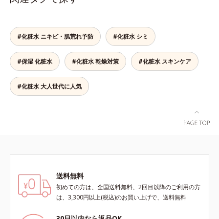
ローチする、薬用ニキビ対策スキン
ズです。「うるおいの質」に着目
果的なシナジー設計で、あなたのエ
シナジー設計で、あなたのエイジン
ケアシリーズです。5種の和漢植物
し、肌荒れを予防しながらうるおい
イジングケアを応援します。*1 メ
グケアを応援します。*1 メラニン
由来成分とコラーゲンが肌をいたわ
に満ちた美しい肌へと導きます。ポ
ラニンの生成を抑え、シミ・ソバカ
の生成を抑え、シミ・ソバカスを防
りながらうるおいを与え、バリア機
ーラ・オルビスグループ独自の肌荒
スを防ぐ（ウォッシュを除く）*2
ぐ（ウォッシュ除く）*2 オルビス
#化粧水 ニキビ・肌荒れ予防
#化粧水 シミ
能を維持。ニキビができにくい肌を
れ防止有効成分として、「DF-パン
オルビス内スキンケアシリーズの保
内スキンケアシリーズの保湿力*3
目指します。さらにビタミンC誘導
テノール(*3)」を国内唯一(*4)、高
湿力*3 年齢に応じたお手入れのこ
年齢に応じたお手入れのこと*4 う
#保湿 化粧水
#化粧水 乾燥対策
#化粧水 スキンケア
体をはじめとした5種の整肌成分
濃度で配合。角層のバリア機能にア
と*4 角層まで*5 うるおいによ
るおいによる*5 乾燥、ハリ・ツヤ
(*1)から成る「ナノVCショットカプ
プローチして肌荒れを防ぎ、肌不調
る*6 乾燥、ハリ・ツヤのなさ
のなさ*6 乾燥による*7 保湿成分*8
セル」を配合。カプセルが浸透して
にゆらがない肌を叶えます。そし
*7 乾燥による*8 保湿成分*9
#化粧水 大人世代に人気
ロニセラカエルレア果汁、ノバラエ
から成分を放出する特殊技術によっ
て、独自研究に基づいたアプローチ
ロニセラカエルレア果汁、ノバラエ
キス配合＝うるおいを与えハリと透
て、高い浸透力(*2)と安定性を実
成分「MCアクティベーター
キス配合＝うるおいを与えハリと透
明感に満ちた肌へ導く保湿成分*9
現。毛穴の目立ちをしっかりケア
(*5)」。肌のうるおいを引き出し・
明感に満ちた肌へ導く保湿成分
メマツヨイグサ抽出液、スイカズラ
(*3)して、ゆらぎやすいニキビ肌
高めて、ハリ感あふれる肌へと導き
*10 メマツヨイグサ抽出液、スイ
エキス配合＝角層のすみずみまで水
を、みずみずしい清潔な垢抜け肌
ます。うるおいに満ちたゆらがない
カズラエキス配合＝角層のすみずみ
分・油分を保ち、ハリ・ツヤを与え
(*4)へと導きます。たっぷりの保湿
肌をご体感いただくために設計され
まで水分・油分を保ち、ハリ・ツヤ
る保湿成分*10 気持ちのこと各商品
成分で低刺激。敏感肌の方にもお使
た3ステップで、いつも力強く美し
を与える保湿成分*11 気持ちのこ
の詳しい情報は商品ページをご覧く
いいただけます(*5)。*1 テトラ2-ヘ
くあり続けるあなたを応援します。
と
ださい。・BEAUTY夏祭りは、こち
送料無料
キシルデカン酸アスコルビル、天然
*1 肌にうるおいが満ち、維持され
ら
ビタミンE、イノシット、フィチン
初めての方は、全国送料無料、2回目以降のご利用の方
ている状態*2 年齢に応じたお手入
酸、ユズセラミド、スフィンゴ糖脂
は、3,300円以上(税込)のお買い上げで、送料無料
れのこと*3 デクスパンテノール
質*2 角層内*3 うるおいによりキメ
W*4 2022年5月 Mintel社データベ
を整えて毛穴を目立たなくする*4
30日以内なら返品OK