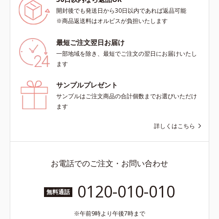
ース及び先行技術調査による当社調
洗浄による汚れの除去*5 すべての
べ*5 オトギリソウエキス配合＝肌
開封後でも発送日から30日以内であれば返品可能
方に皮膚刺激がおきないというわけ
にうるおいを与え、うるおいに満ち
※商品返送料はオルビスが負担いたします
ではありません※敏感肌対象パッチ
たハリツヤ肌へ導く保湿成分
テスト済（すべての人に皮膚刺激が
最短ご注文翌日お届け
おきないというわけではありませ
一部地域を除き、最短でご注文の翌日にお届けいたし
ん）※弱酸性
ます
サンプルプレゼント
サンプルはご注文商品の合計個数までお選びいただけ
ます
詳しくはこちら
お電話でのご注文・お問い合わせ
0120-010-010
無料通話
午前9時より午後7時まで