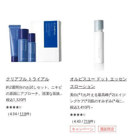
クリアフル トライアル
オルビスユー ドット エッセン
スローション
約2週間分のお試しセット。ニキビ
の原因にアプローチ。清潔な垢抜け
美白(*1)も叶える最高峰(*2)エイジ
肌(*1)へ。「ニキビをくり返してし
税込1,320円
ングケア(*3)肌のすみずみ(*4)にし
まう」「毛穴目立ちが気になる」
みわたるうるおい充満ローション。
税込3,410円～
「マスク生活であごや口まわりのニ
ハリも透明感(*5)も結果主義。年齢
（4.34 /
119
件）
キビが気になる」というお悩みに。
サイン(*6)の因子に着目した肌科学
（4.43 /
719
件）
くり返しニキビの根本原因「肌のバ
エイジングケア(*3)シリーズ。オル
キャンペーン
通販限定
リア機能の低下」と、肌悩み「毛穴
ビスユー ドットシリーズは、年齢