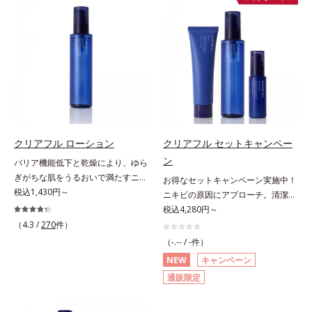
洗浄による汚れの除去*2 テトラ2-
ていることの根本原因に着目。加齢
ズです。「うるおいの質」に着目
果的なシナジー設計で、あなたのエ
ヘキシルデカン酸アスコルビル、天
とともに現れる年齢サイン(*5)につ
し、肌荒れを予防しながらうるおい
イジングケアを応援します。*1 メ
然ビタミンE、イノシット、フィチ
いて研究を進めたところ、弾力感の
に満ちた美しい肌へと導きます。ポ
ラニンの生成を抑え、シミ・ソバカ
ン酸、ユズセラミド、スフィンゴ糖
ない状態である「ハリのなさ」や、
ーラ・オルビスグループ独自の肌荒
スを防ぐ（ウォッシュを除く）*2
脂質*3 角層内*4 うるおいによりキ
くすみ(*6)などが現れている状態で
れ防止有効成分として、「DF-パン
オルビス内スキンケアシリーズの保
メを整えて毛穴を目立たなくする*5
ある「透明感のなさ」が現れること
テノール(*3)」を国内唯一(*4)、高
湿力*3 年齢に応じたお手入れのこ
すべての方に皮膚刺激がおきないと
で大人の肌印象に大きな影響を与え
濃度で配合。角層のバリア機能にア
と*4 角層まで*5 うるおいによ
いうわけではありません※敏感肌対
ていることが分かりました。そこで
プローチして肌荒れを防ぎ、肌不調
る*6 乾燥、ハリ・ツヤのなさ
象パッチテスト済（すべての人に皮
オルビスユー ドットシリーズは美
にゆらがない肌を叶えます。そし
*7 乾燥による*8 保湿成分*9
膚刺激がおきないというわけではあ
容成分(*7)として「G.D.F.アクティ
て、独自研究に基づいたアプローチ
ロニセラカエルレア果汁、ノバラエ
クリアフル ローション
クリアフル セットキャンペー
りません）※弱酸性（ローション・
ベーター(*8)」を配合。そして、従
成分「MCアクティベーター
キス配合＝うるおいを与えハリと透
ン
バリア機能低下と乾燥により、ゆら
モイスチャーのみ）アレルギーテス
来から配合している美白有効成分
(*5)」。肌のうるおいを引き出し・
明感に満ちた肌へ導く保湿成分
ぎがちな肌をうるおいで満たすニキ
ト済＝全ての方にアレルギーが起こ
お得なセットキャンペーン実施中！
「トラネキサム酸」を配合しまし
高めて、ハリ感あふれる肌へと導き
*10 メマツヨイグサ抽出液、スイ
ビ対策化粧水。「ニキビをくり返し
税込1,430円～
らないということではありません。
ニキビの原因にアプローチ。清潔な
た。さらに、シリーズ共通の美容成
ます。うるおいに満ちたゆらがない
カズラエキス配合＝角層のすみずみ
てしまう」「毛穴目立ちが気にな
ノンコメドジェニックテスト済＝す
垢抜け肌(*1)へ。「ニキビをくり返
税込4,280円～
分(*7)「GLルートブースター(*9)」
肌をご体感いただくために設計され
まで水分・油分を保ち、ハリ・ツヤ
る」「マスク生活であごや口まわり
べての人にコメド（ニキビのもと）
してしまう」「毛穴目立ち(*2)が気
を配合することで、肌のふっくら感
（4.3 /
270
件）
た3ステップで、いつも力強く美し
を与える保湿成分*11 気持ちのこ
のニキビが気になる」というお悩み
ができないというわけではありませ
になる」「マスク生活であごや口ま
や透明感を叶えます。美白ケアしな
くあり続けるあなたを応援します。
と
（-.-- / -件）
に。くり返しニキビの根本原因「肌
ん。
わりのニキビが気になる」というお
がら多角的なエイジングケアが叶う
*1 肌にうるおいが満ち、維持され
NEW
キャンペーン
のバリア機能の低下」と、肌悩み
悩みに。くり返しニキビの根本原因
シリーズに。3ステップで上向き
ている状態*2 年齢に応じたお手入
通販限定
「毛穴の目立ち」の両方にWでアプ
「肌のバリア機能の低下」と、肌悩
(*10)のハリと透明感を。効果的な
れのこと*3 デクスパンテノール
ローチする、薬用ニキビ対策スキン
み「毛穴の目立ち」の両方にWでア
シナジー設計で、あなたのエイジン
W*4 2022年5月 Mintel社データベ
ケアシリーズです。5種の和漢植物
プローチする、薬用ニキビ対策スキ