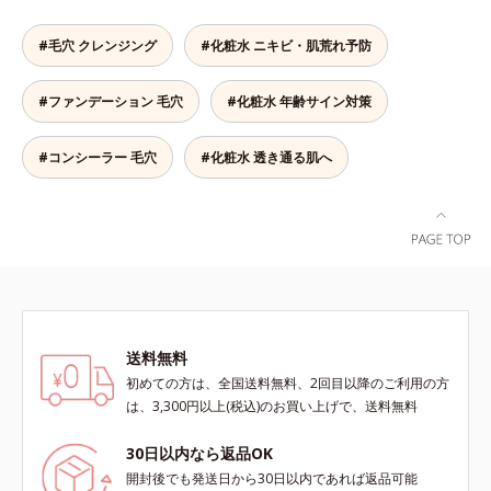
方に皮膚刺激がおきないというわけ
ヘキシルデカン酸アスコルビル配合
きるスプレータイプのローションの
ではありません※敏感肌対象パッチ
＝整肌成分*4 天然ビタミンE、イノ
2ステップをご用意しています。洗
#毛穴 クレンジング
#化粧水 ニキビ・肌荒れ予防
テスト済（すべての人に皮膚刺激が
シット、フィチン酸、ユズセラミ
浄料もローションも、肌へのやさし
おきないというわけではありませ
ド、スフィンゴ糖脂質*5 テトラ2-
さに配慮した無油分・無香料・無着
#ファンデーション 毛穴
#化粧水 年齢サイン対策
ん）※弱酸性
ヘキシルデカン酸アスコルビル、天
色。清涼成分のメントール配合で、
然ビタミンE、イノシット、フィチ
すっきり気持ちの良い使用感です。
ン酸、ユズセラミド、スフィンゴ糖
* ニキビ・肌荒れを防ぐ
#コンシーラー 毛穴
#化粧水 透き通る肌へ
脂質配合＝肌をなめらかに整える整
肌成分*6 角層まで*7 うるおいによ
りキメを整えて毛穴を目立たなくす
る*8 すべての方に皮膚刺激がおき
ないというわけではありません※敏
感肌対象パッチテスト済（すべての
人に皮膚刺激がおきないというわけ
ではありません）※弱酸性（ローシ
送料無料
ョン・モイスチャーのみ）
初めての方は、全国送料無料、2回目以降のご利用の方
は、3,300円以上(税込)のお買い上げで、送料無料
30日以内なら返品OK
開封後でも発送日から30日以内であれば返品可能