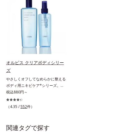
グケアを応援します。*1 メラニン
ース及び先行技術調査による当社調
由来成分とコラーゲンが肌をいたわ
ンケアシリーズです。5種の和漢植
の生成を抑え、シミ・ソバカスを防
べ*5 オトギリソウエキス配合＝肌
りながらうるおいを与え、バリア機
物由来成分とコラーゲンが肌をいた
ぐ（ウォッシュ除く）*2 オルビス
にうるおいを与え、うるおいに満ち
能を維持。ニキビができにくい肌を
わりながらうるおいを与え、バリア
内スキンケアシリーズの保湿力*3
たハリツヤ肌へ導く保湿成分
目指します。さらにビタミンC誘導
機能を維持。ニキビができにくい肌
年齢に応じたお手入れのこと*4 う
体をはじめとした5種の整肌成分
を目指します。さらにビタミンC誘
るおいによる*5 乾燥、ハリ・ツヤ
(*1)から成る「ナノVCショットカプ
導体(*3)と5種の整肌成分(*4)から成
のなさ*6 乾燥による*7 保湿成分*8
セル」を配合。カプセルが浸透して
る「ナノVCショットカプセル(*5)」
ロニセラカエルレア果汁、ノバラエ
から成分を放出する特殊技術によっ
を配合。カプセルが浸透(*6)してか
キス配合＝うるおいを与えハリと透
て、高い浸透力(*2)と安定性を実
ら成分を放出する特殊技術によっ
明感に満ちた肌へ導く保湿成分*9
オルビス クリアボディシリー
現。毛穴の目立ちをしっかりケア
て、高い浸透力(*6)と安定性を実
メマツヨイグサ抽出液、スイカズラ
ズ
(*3)して、ゆらぎやすいニキビ肌
現。毛穴の目立ちをしっかりケア
エキス配合＝角層のすみずみまで水
を、みずみずしい清潔な垢抜け肌
(*7)して、ゆらぎやすいニキビ肌
分・油分を保ち、ハリ・ツヤを与え
やさしくオフしてなめらかに整える
(*4)へと導きます。たっぷりの保湿
を、みずみずしい清潔な垢抜け肌
る保湿成分*10 気持ちのこと各商品
ボディ用ニキビケア*シリーズ。背
成分で低刺激。敏感肌の方にもお使
(*1)へと導きます。たっぷりの保湿
の詳しい情報は商品ページをご覧く
中や胸元は皮脂が多く、意外とニキ
税込880円～
いいただけます(*5)。*1 テトラ2-ヘ
成分で低刺激。敏感肌の方にもお使
ださい。・BEAUTY夏祭りは、こち
ビのできやすい部分です。顔と背中
キシルデカン酸アスコルビル、天然
いいただけます(*8)。L＝さっぱり
ら
では皮膚の厚みが違うから、すべす
（4.35 /
552
件）
ビタミンE、イノシット、フィチン
タイプ（ニキビのできやすい肌・超
べボディのためにはボディ用のアイ
酸、ユズセラミド、スフィンゴ糖脂
脂性肌～普通肌）M＝しっとりタイ
テムでお手入れしましょう。オルビ
質*2 角層内*3 うるおいによりキメ
プ（ニキビのできやすい肌・普通肌
スではボディのニキビケア(*)のため
関連タグで探す
を整えて毛穴を目立たなくする*4
～乾性肌）*1 洗浄による汚れの除
に、たっぷりの泡でやさしく洗う洗
洗浄による汚れの除去*5 すべての
去*2 キメの乱れによる*3 テトラ2-
浄料と、手軽にシュッとひと吹きで