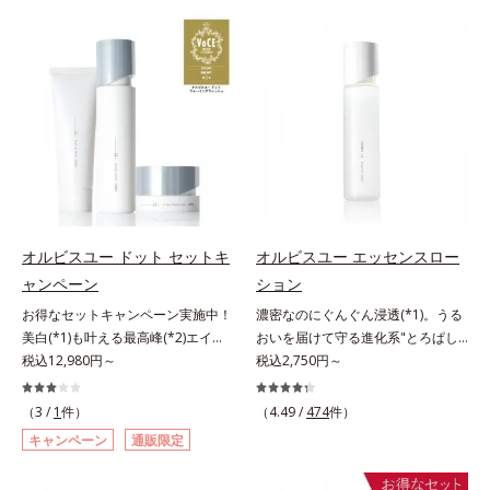
の目立ち」の両方にWでアプローチ
による肌悩み一つ一つを対処するの
する、薬用ニキビ対策スキンケアシ
ではなく、肌で起きていることの根
リーズです。5種の和漢植物由来成
本原因に着目。加齢とともに現れる
分とコラーゲンが肌をいたわりなが
年齢サインについて研究を進めたと
らうるおいを与え、バリア機能を維
ころ、弾力感のない状態である「ハ
持。ニキビができにくい肌を目指し
リのなさ」や、くすみ(*7)などが現
ます。さらにビタミンC誘導体をは
れている状態である「透明感のな
じめとした5種の整肌成分(*2)から
さ」が、大人の肌印象に大きな影響
成る「ナノVCショットカプセル」
を与えていることがわかりました。
を配合。カプセルが浸透してから成
そこでオルビスユー ドットシリー
分を放出する特殊技術によって、高
ズは美容成分(*8)として「G.D.F.ア
オルビスユー ドット セットキ
オルビスユー エッセンスロー
い浸透力(*3)と安定性を実現。毛穴
クティベーター(*9)」を配合。そし
ャンペーン
ション
の目立ちをしっかりケア(*4)して、
て、従来から配合している美白(*1)
ゆらぎやすいニキビ肌を、みずみず
お得なセットキャンペーン実施中！
濃密なのにぐんぐん浸透(*1)。うる
有効成分「トラネキサム酸」を配合
しい清潔な垢抜け肌(*1)へと導きま
美白(*1)も叶える最高峰(*2)エイジ
おいを届けて守る進化系"とろぱし
しました。さらに、シリーズ共通の
す。たっぷりの保湿成分で低刺激。
ングケア(*3)。ハリも透明感(*4)も
税込12,980円～
ゃ"ローション。7000種を超える成
税込2,750円～
美容成分「GLルートブースター
敏感肌の方にもお使いいただけます
結果主義。年齢サイン(*5)の因子に
分から厳選し、「うるおいの質
(*10)」を配合することで、肌のふ
(*5)。L＝さっぱりタイプ（ニキビ
着目した肌科学エイジングケア(*3)
(*1)」に着目した初期エイジングケ
っくら感や透明感を叶えます。美白
（3 /
1
件）
（4.49 /
474
件）
のできやすい肌・超脂性肌～普通
シリーズ。オルビスユー ドットシ
ア(*2)シリーズオルビスユーは肌本
ケアしながら多角的なエイジングケ
キャンペーン
通販限定
肌）M＝しっとりタイプ（ニキビの
リーズは、年齢による肌悩み一つ一
来のうるおいやバリア機能にアプロ
アが叶うシリーズに。3ステップで
できやすい肌・普通肌～乾性肌）*1
つを対処するのではなく、肌で起き
ーチする初期エイジングケアシリー
上向き(*11)のハリと透明感を。効