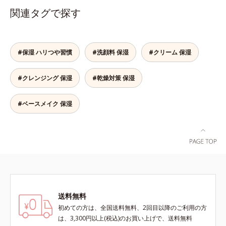
食品（トクホ）のインナースキンケ
に吸い付くようなしっとりもちもち
関連タグで探す
アです。“飲むスキンケア”だから、
肌に。加水分解ヒアルロン酸配合。
顔だけでなく、背中や足など、スキ
浸透性と水分保持力のWのうるおい
ンケア機能は全身にも。なかなか手
ベールで、乾燥を寄せつけないもち
が回らない、ボディの乾燥対策にも
肌ボディを長時間キープします。
#保湿 ハリつや習慣
#洗顔料 保湿
#クリーム 保湿
おすすめです。ゆずの爽やかな香り
【ご使用方法】お風呂上がりなどの
とすっきりとした酸味が特徴の「ゆ
清潔な肌に適量をやさしくなじませ
#クレンジング 保湿
#乾燥対策 保湿
ず風味」、芳醇なマスカットの香り
てください。
とさっぱりとした酸味が楽しめる
「マスカット風味」、ピーチの甘い
#ベースメイク 保湿
香りと爽やかな甘味が楽しめる「ピ
ーチ風味」の3種のフレーバーをご
用意。その日の気分に合わせてチョ
イスできるから、より飽きにくく、
水なしで飲めるから、毎日手軽にお
いしく続けられます。*1 販売商品
として。*2 許可表示：本品に含ま
れる米胚芽由来のグルコシルセラミ
送料無料
ドは、肌の水分を逃しにくくするた
め、肌の乾燥が気になる方に適して
初めての方は、全国送料無料、2回目以降のご利用の方
います。
は、3,300円以上(税込)のお買い上げで、送料無料