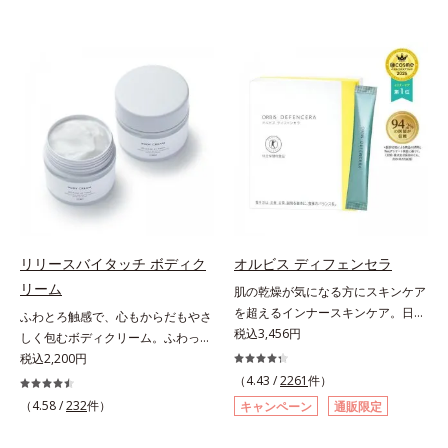
リリースバイタッチ ボディク
オルビス ディフェンセラ
リーム
肌の乾燥が気になる方にスキンケア
を超えるインナースキンケア。日本
ふわとろ触感で、心もからだもやさ
初(*1)“肌にもトクホ(*2)”！肌の乾燥
税込3,456円
しく包むボディクリーム。ふわっと
が気になる方に。高純度に精製した
軽やかで、ぽよっと弾むユニーク触
税込2,200円
米胚芽由来のグルコシルセラミドを
感。なじませると摩擦と皮膚温でほ
（4.43 /
2261
件）
配合。「肌の水分を逃しにくくする
どけるボディクリームです。うっと
（4.58 /
232
件）
キャンペーン
通販限定
ため、肌の乾燥が気になる方に適し
りなテクスチャーでみずみずしいう
ている」と許可された、特定保健用
るおい膜が広がり、ベタつかないの