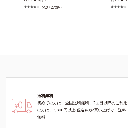
質*3 角層内*4 うるおいによりキメを整えて毛穴
「マスク生活であごや口まわりのニキビが気にな
穴目立ちが
（4.3 /
270
件）
を目立たなくする*5 すべての方に皮膚刺激がお
る」というお悩みに。くり返しニキビの根本原因
わりのニキ
きないというわけではありません※敏感肌対象パ
「肌のバリア機能の低下」と、肌悩み「毛穴の目
返しニキビ
ッチテスト済（すべての人に皮膚刺激がおきない
立ち」の両方にWでアプローチする、薬用ニキビ
と、肌悩み
というわけではありません）※弱酸性（ローショ
対策スキンケアシリーズです。5種の和漢植物由
ーチする、
ン・モイスチャーのみ）アレルギーテスト済＝全
来成分とコラーゲンが肌をいたわりながらうるお
す。5種の
ての方にアレルギーが起こらないということでは
いを与え、バリア機能を維持。ニキビができにく
いたわりな
ありません。ノンコメドジェニックテスト済＝す
い肌を目指します。さらにビタミンC誘導体をは
持。ニキビ
べての人にコメド（ニキビのもと）ができないと
じめとした5種の整肌成分(*1)から成る「ナノVC
ビタミンC
いうわけではありません。
ショットカプセル」を配合。カプセルが浸透して
(*1)か
から成分を放出する特殊技術によって、高い浸透
合。カプセ
力(*2)と安定性を実現。毛穴の目立ちをしっかり
技術によっ
ケア(*3)して、ゆらぎやすいニキビ肌を、みずみ
毛穴の目立
ずしい清潔な垢抜け肌(*4)へと導きます。たっぷ
すいニキビ
りの保湿成分で低刺激。敏感肌の方にもお使いい
(*4)へ
送料無料
ただけます(*5)。*1 テトラ2-ヘキシルデカン酸
激。敏感肌
アスコルビル、天然ビタミンE、イノシット、フ
テトラ2-
初めての方は、全国送料無料、2回目以降のご利用
ィチン酸、ユズセラミド、スフィンゴ糖脂質*2
タミンE、
の方は、3,300円以上(税込)のお買い上げで、送料
角層内*3 うるおいによりキメを整えて毛穴を目
ド、スフィ
無料
立たなくする*4 洗浄による汚れの除去*5 すべて
りキメを整
の方に皮膚刺激がおきないというわけではありま
よる汚れの