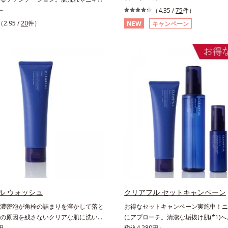
スキンケア「クリアフルシリーズ」の
ファンデーションを塗っていいか悩む
～
（4.35 /
75
件）
液です。こわばった角質をやわらかく
いえ、素肌のままでは紫外線など外的
（2.95 /
20
件）
NEW
キャンペーン
穴詰まりの起こりにくいなめらかな肌
)をダイレクトに受けやすい状態です。肌
の肌なじみをサポートし、すっとなじ
い、ニキビができやすい人こそ、肌負
を目指します。またクリアフルシリー
低刺激設計のファンデーションで守る
れているのと同じ、5種の和漢植物由
。「クリアフル エッセンス カバー フ
「ナノVCショットカプセル」を採用
ョン」は紫外線吸収剤不使用のうえ、
に塗るだけの簡単ケアで、ゴワつきや
パッチテスト済(*2)、ノンコメドジェ
キビを予防します。【ご使用ステップ
ト済(*3)で、とことん肌のことを考え
後、化粧水の前にお使いいただく先行
らに美容成分に包まれた水分保持力の
す。※敏感肌対象パッチテスト済（す
和漢植物由来成分をはじめとした、肌
皮膚刺激がおきないというわけではあ
保湿成分をたっぷり配合しました。肌
※アレルギーテスト済＝全ての方にア
だけでなく、毛穴や凸凹、赤みをカバ
おきないということではありません※
然な陶器肌を叶えます。*1 乾燥など
ジェニックテスト済＝すべての人にコ
ての人に皮膚刺激がおきないというわけ
ビのもと）ができないというわけでは
せん*3 すべての人にコメド（ニキビ
できないというわけではありません。
ル ウォッシュ
クリアフル セットキャンペーン
濃密泡が角栓の詰まりを溶かして落と
お得なセットキャンペーン実施中！ニ
の原因を残さないクリアな肌に洗い上
にアプローチ。清潔な垢抜け肌(*1)
。「ニキビをくり返してしまう」「毛
円
をくり返してしまう」「毛穴目立ち(*
税込4,280円～