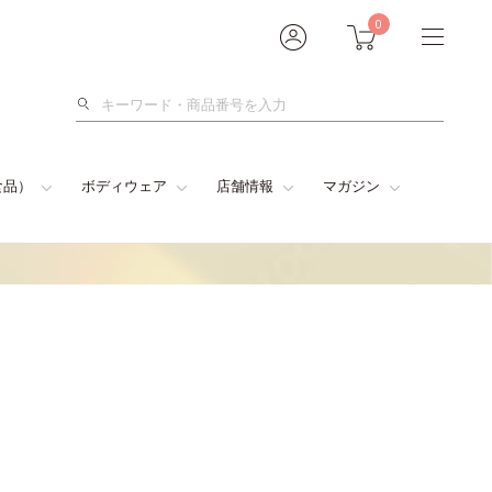
0
検
索
食品）
ボディウェア
店舗情報
マガジン