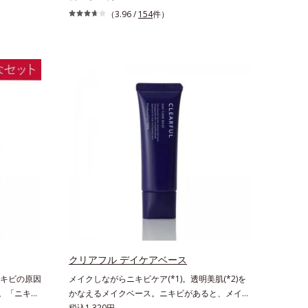
先行型美容
が気になる」「マスク生活であごや口まわりのニ
（3.96 /
154
件）
ほぐし、毛
キビが気になる」というお悩みに。くり返しニキ
へ。化粧水
ビの根本原因「肌のバリア機能の低下」と、肌悩
む素直な肌
み「毛穴の目立ち」の両方にWでアプローチす
ズに配合さ
る、薬用ニキビ対策スキンケアシリーズです。5
来成分や
種の和漢植物由来成分とコラーゲンが肌をいたわ
。化粧水前
りながらうるおいを与え、バリア機能を維持。ニ
肌荒れ、ニ
キビができにくい肌を目指します。さらにビタミ
】洗顔の
ンC誘導体をはじめとした5種の整肌成分(*1)から
型美容液で
成る「ナノVCショットカプセル」を配合。カプ
べての人に
セルが浸透してから成分を放出する特殊技術によ
りません）
って、高い浸透力(*2)と安定性を実現。毛穴の目
レルギーが
立ちをしっかりケア(*3)して、ゆらぎやすいニキ
ノンコメド
ビ肌を、みずみずしい清潔な垢抜け肌(*4)へと導
メド（ニキ
きます。たっぷりの保湿成分で低刺激。敏感肌の
ありません
方にもお使いいただけます(*5)。*1 テトラ2-ヘ
キシルデカン酸アスコルビル、天然ビタミンE、
イノシット、フィチン酸、ユズセラミド、スフィ
クリアフル デイケアベース
ンゴ糖脂質*2 角層内*3 うるおいによりキメを整
キビの原因
メイクしながらニキビケア(*1)。透明美肌(*2)を
えて毛穴を目立たなくする*4 洗浄による汚れの
へ。「ニキビ
かなえるメイクベース。ニキビがあると、メイク
除去*5 すべての方に皮膚刺激がおきないという
2)が気にな
はニキビに良くないのではないかと心配になりが
税込1,320円