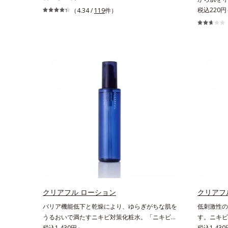
ク生活であごや口まわりのニキビが気になる」と
があると、
税込220円
（4.34 /
119
件）
いうお悩みに。くり返しニキビの根本原因「肌の
もの。とは
バリア機能の低下」と、肌悩み「毛穴の目立ち」
刺激(*1
の両方にWでアプローチする、薬用ニキビ対策ス
荒れしやす
キンケアシリーズです。5種の和漢植物由来成分
担が少ない
とコラーゲンが肌をいたわりながらうるおいを与
のがベスト
え、バリア機能を維持。ニキビができにくい肌を
ァンデーシ
目指します。さらにビタミンC誘導体をはじめと
敏感肌対象
した5種の整肌成分(*2)から成る「ナノVCショッ
ニックテス
トカプセル」を配合。カプセルが浸透してから成
た設計。さ
分を放出する特殊技術によって、高い浸透力(*3)
高い粉体や
と安定性を実現。毛穴の目立ちをしっかりケア
をいたわる
(*4)して、ゆらぎやすいニキビ肌を、みずみずし
にやさしい
い清潔な垢抜け肌(*1)へと導きます。たっぷりの
ーして、自
保湿成分で低刺激。敏感肌の方にもお使いいただ
*2 すべ
けます(*5)。L＝さっぱりタイプ（ニキビのでき
ではありま
やすい肌・超脂性肌～普通肌）M＝しっとりタイ
のもと）が
プ（ニキビのできやすい肌・普通肌～乾性肌）
クリアフル ローション
クリアフ
*1 洗浄による汚れの除去*2 テトラ2-ヘキシルデ
バリア機能低下と乾燥により、ゆらぎがちな肌を
低刺激性の
カン酸アスコルビル、天然ビタミンE、イノシッ
うるおいで満たすニキビ対策化粧水。「ニキビを
す。ニキビ
ト、フィチン酸、ユズセラミド、スフィンゴ糖脂
くり返してしまう」「毛穴目立ちが気になる」
税込1,430円～
げる洗顔料
税込1,430