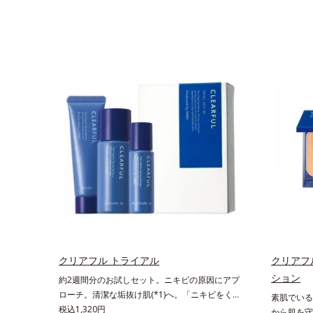
クリアフル トライアル
クリアフ
ション
約2週間分のお試しセット。ニキビの原因にアプ
ローチ。清潔な垢抜け肌(*1)へ。「ニキビをくり
素肌でいる
返してしまう」「毛穴目立ちが気になる」「マス
税込1,320円
から肌を守