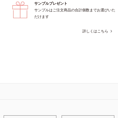
サンプルプレゼント
わけではありません※敏感肌対象パッ
フィチン酸、ユズセラミド、スフィン
（すべての人に皮膚刺激がおきないと
*5 テトラ2-ヘキシルデカン酸アスコ
サンプルはご注文商品の合計個数までお選びいた
はありません）
然ビタミンE、イノシット、フィチン
だけます
ラミド、スフィンゴ糖脂質配合＝肌を
整える整肌成分*6 角層まで*7 うる
詳しくはこちら
メを整えて毛穴を目立たなくする*8 
に皮膚刺激がおきないというわけでは
※敏感肌対象パッチテスト済（すべて
刺激がおきないというわけではありま
酸性（ローション・モイスチャーのみ