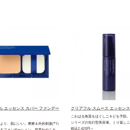
ル エッセンス カバー ファンデー
クリアフル スムース エッセンス
こわばる角質をほぐしニキビを予防。
シリーズの先行型美容液。くり返しニ
より、肌にいい。摩擦＆外的刺激(*1)
原因と毛穴の両方にアプローチする、
税込2,420円～
るファンデーション。肌荒れやニキビ