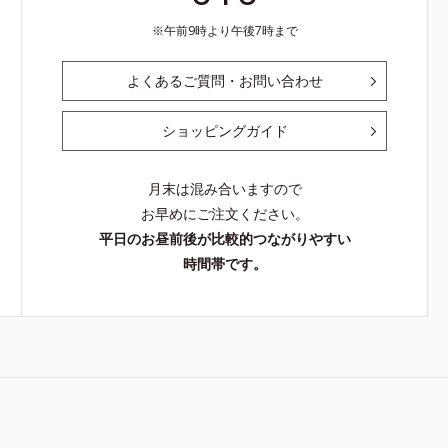
ゴ糖脂質
午前9時より午後7時まで
ルビル、天
酸、ユズセ
なめらかに
よくあるご質問・お問い合わせ
おいによりキ
すべての方
ショッピングガイド
ありません
の人に皮膚
せん）※弱
月末は混み合いますので
）
お早めにご注文ください。
平日のお昼前後が比較的つながりやすい
時間帯です。