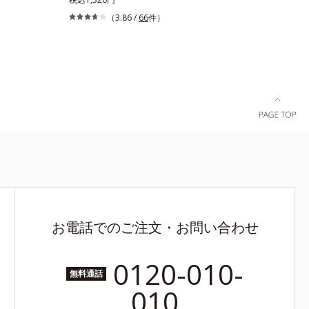
わけではありません※敏感肌対象パッチテスト済
ニキビが気
ち。しかし何も塗らないと、刺激に弱いニキビ肌
（3.86 /
66
件）
（すべての人に皮膚刺激がおきないというわけで
キビの根本
を紫外線にさらしてしまうことに……。クリアフ
はありません）※弱酸性
悩み「毛穴
ル デイケアベースは、ニキビケア(*1)できる新発
る、薬用ニ
想のメイク下地。スキンケアシリーズと同様のニ
種の和漢植
キビケア成分を配合した肌にやさしい処方なの
りながらう
で、“ニキビをケアしたい”と“肌をキレイに見せた
キビができ
い”が同時に叶えられます。ピンク味のあるベー
ンC誘導体
ジュ色で、塗るとくすみがさっと払われ、肌が自
ナノVCショ
然とトーンアップ。しっとりとした美しい仕上が
浸透(*6)
りが続きます。SPF28・PA+++で、ニキビ肌を紫
って、高い
外線ダメージからもしっかりガードします。※敏
目立ちをしっ
感肌対象パッチテスト済（すべての人に皮膚刺激
キビ肌を、み
がおきないというわけではありません）*1 ニキ
導きます。た
ビ・肌荒れを防ぐ*2 うるおいによる透明感のあ
方にもお使
る肌
お電話でのご注文・お問い合わせ
イプ（ニキ
）M＝しっ
普通肌～乾
0120-010-
無料通話
キメの乱れに
010
スコルビル
イノシット、