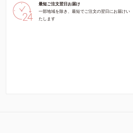
最短ご注文翌日お届け
せん※敏感肌対象パッチテスト済（すべての人に
ないという
皮膚刺激がおきないというわけではありません）
チテスト済
一部地域を除き、最短でご注文の翌日にお届けい
※弱酸性
いうわけで
たします