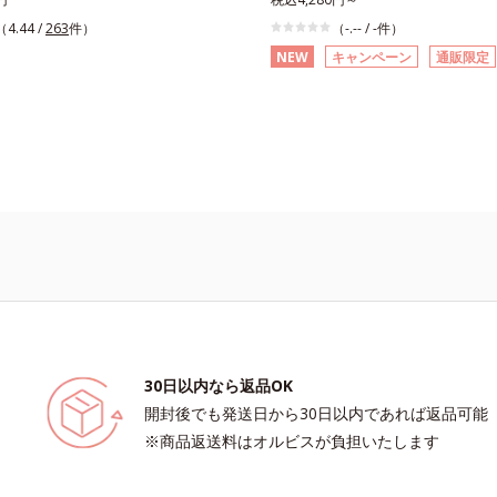
気になる」「マスク生活であごや口ま
る」「マスク生活であごや口まわりの
（4.44 /
263
件）
（-.-- / -件）
ビが気になる」というお悩みに。くり
になる」というお悩みに。くり返しニ
NEW
キャンペーン
通販限定
の根本原因「肌のバリア機能の低下」
原因「肌のバリア機能の低下」と、肌
「毛穴の目立ち」の両方にWでアプロ
の目立ち」の両方にWでアプローチす
薬用ニキビ対策スキンケアシリーズで
キビ対策スキンケアシリーズです。5
和漢植物由来成分とコラーゲンが肌を
物由来成分とコラーゲンが肌をいたわ
がらうるおいを与え、バリア機能を維
るおいを与え、バリア機能を維持。ニ
ができにくい肌を目指します。さらに
にくい肌を目指します。さらにビタミ
誘導体をはじめとした5種の整肌成分
(*3)と5種の整肌成分(*4)から成る「
ら成る「ナノVCショットカプセル」を配
ットカプセル(*5)」を配合。カプセルが
ルが浸透してから成分を放出する特殊
してから成分を放出する特殊技術によ
て、高い浸透力(*2)と安定性を実現。
浸透力(*6)と安定性を実現。毛穴の
ちをしっかりケア(*3)して、ゆらぎや
かりケア(*7)して、ゆらぎやすいニ
肌を、みずみずしい清潔な垢抜け肌
ずみずしい清潔な垢抜け肌(*1)へと
と導きます。たっぷりの保湿成分で低刺
っぷりの保湿成分で低刺激。敏感肌の
の方にもお使いいただけます(*5)。*1
いいただけます(*8)。L＝さっぱりタ
30日以内なら返品OK
ヘキシルデカン酸アスコルビル、天然ビ
ビのできやすい肌・超脂性肌～普通肌
開封後でも発送日から30日以内であれば返品可能
イノシット、フィチン酸、ユズセラミ
とりタイプ（ニキビのできやすい肌・
※商品返送料はオルビスが負担いたします
ンゴ糖脂質*2 角層内*3 うるおいによ
性肌）*1 洗浄による汚れの除去*2 
えて毛穴を目立たなくする*4 洗浄に
よる*3 テトラ2-ヘキシルデカン酸ア
除去*5 すべての方に皮膚刺激がおき
配合＝整肌成分*4 天然ビタミンE、