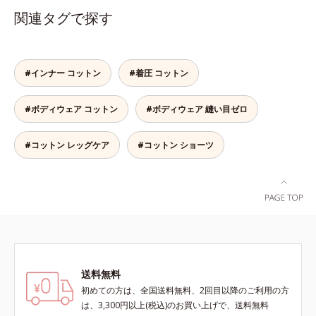
二の腕はピチピチしないから安心で
ンクトップは、肩にくいこむストレ
関連タグで探す
す。
スなし！アウターを選ばず、1枚持
っておくと一年中使えて便利です。
#インナー コットン
#着圧 コットン
#ボディウェア コットン
#ボディウェア 縫い目ゼロ
#コットン レッグケア
#コットン ショーツ
送料無料
初めての方は、全国送料無料、2回目以降のご利用の方
は、3,300円以上(税込)のお買い上げで、送料無料