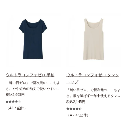
ウルトラコンフォゼロ 半袖
ウルトラコンフォゼロ タンク
トップ
「縫い目ゼロ」で新次元のここちよ
さ。やや短めの袖丈で使いやすい半
「縫い目ゼロ」で新次元のここちよ
袖。多彩なアウターに対応する、短
税込2,695円
さ。服を選ばず一年中使えるタンク
め袖丈の半袖この感覚、ほかにな
トップ。アウターを選ばず、一年中
税込2,145円
い。究極のストレスフリー感！綿た
使えて便利なタンクトップこの感
（4.1 /
40
件）
っぷりで縫い目ゼロを実現した、驚
覚、ほかにない。究極のストレスフ
（4.29 /
38
件）
異のインナーです。半袖は、短め袖
リー感！綿たっぷりで縫い目ゼロを
丈で多彩なアウターに対応します。
実現した、驚異のインナーです。タ