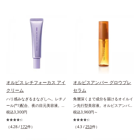
オルビス レチフォーカス アイ
オルビスアンバー グロウプレ
クリーム
セラム
ハリ感みなぎるまなざしへ。レチノ
角層深くまで成分を届けるオイルイ
ール(*1)配合、夜の目元美容液。オ
ン先行型美容液。オルビスアンバー
ルビスの目元技術を結集し、ハリ感
税込3,300円
は、いつも⾃然体で美しくありたい
税込3,960円～
みなぎるまなざしへ。レチノール
と願う⼤⼈世代に寄り添うブランド
(*1)配合の目元美容液です。目元悩
です。年齢印象研究に基づいた肌サ
（4.28 /
172
件）
（4.3 /
253
件）
みをマルチにケアするレチノール
イエンスで、複合的なお悩みにアプ
と、ハリ感をサポートするペプチド
ローチ。大人世代の肌に向き合い、