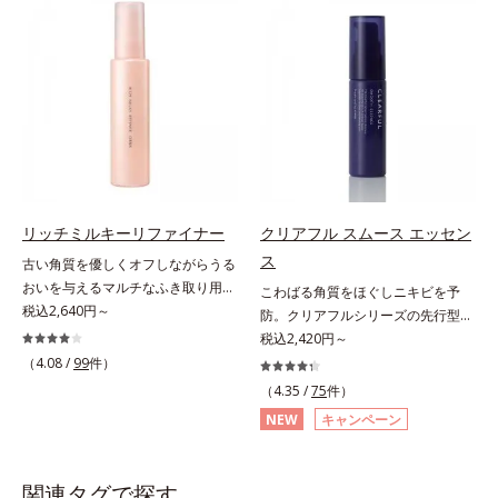
(*2)の2種の成分が深いうるおいを
手軽なお手入れで賢いケアを。ライ
与え、湧き上がるようなハリ感を呼
フスタイルになじむ、若々しい印象
び覚まします。ハリ膜がのび広が
(*1)作りのサポートをします。オル
り、肌表面にピン！としたハリ感を
ビスアンバー グロウプレセラムオ
与え、さらに疑似セラミド(*3)が角
イルイン先⾏型美容液「オルビスア
層の隙間に浸透(*4)。夜のスキンケ
ンバー グロウプレセラム」は、オ
アの最後にプラスすることで乾燥に
イル成分(*2)が肌に素早くなじみ、
よる小ジワを目立たなくし、ハリ感
肌をやわらかくしながら角層まで浸
みなぎる目元を目指します。*1 レ
透。ADセラミドミックスが肌をす
チノール配合＝保湿成分*2 パルミ
こやかに整え、うるおいを蓄える肌
リッチミルキーリファイナー
クリアフル スムース エッセン
トイルトリペプチド－5配合＝保湿
へと導きます。洗顔後すぐに使うこ
ス
古い角質を優しくオフしながらうる
成分*3 ラウロイルグルタミン酸ジ
とで、あとのオールインワンクリー
おいを与えるマルチなふき取り用美
こわばる角質をほぐしニキビを予
（フィトステリル/オクチルドデシ
ムの肌なじみを高め、うるおいとツ
容液。ごわつき、黄ぐすみなど、さ
税込2,640円～
防。クリアフルシリーズの先行型美
ル）配合＝保湿成分*4 角層まで
ヤのある肌を叶えます。*1 肌にハ
まざまな年齢肌悩みに関わる角層の
容液。くり返しニキビの根本原因と
税込2,420円～
リを与え若々しい印象*2 スクワラ
糖化。角層が糖化する前に(*)やさし
毛穴の両方にアプローチする、薬用
（4.08 /
99
件）
ン、トリ（カプリル酸／カプリン
くほぐしてオフし、リッチなうるお
ニキビスキンケア「クリアフルシリ
酸）グリセリル＝肌をやわらかくほ
（4.35 /
75
件）
いを届ける、欲張りな大人のための
ーズ」の先行型美容液です。こわば
ぐす複合成分
NEW
キャンペーン
角質ケアです。古くなった角層をオ
った角質をやわらかくほぐし、毛穴
イル成分が優しくほぐしてからふき
詰まりの起こりにくいなめらかな肌
取り、美容保湿成分のリッチメドウ
へ。化粧水の肌なじみをサポート
関連タグで探す
スイートとユズセラミドがうるおい