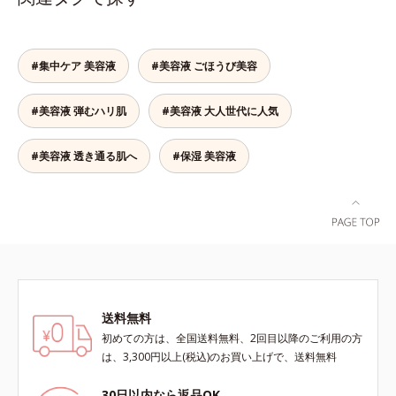
し、すっとなじむ素直な肌を目指し
を届けると、くもりのないクリアな
ます。またクリアフルシリーズに配
肌に。さらにうるおいをキャッチし
合されているのと同じ、5種の和漢
て蓄える水性ヴェールを肌の上に形
植物由来成分や「ナノVCショット
#集中ケア 美容液
#美容液 ごほうび美容
成することで、次に使う化粧水のな
カプセル」を採用。化粧水前に塗る
じみがアップします。週に2～3回、
だけの簡単ケアで、ゴワつきや肌荒
洗顔後にまろやかな感触のミルクで
#美容液 弾むハリ肌
#美容液 大人世代に人気
れ、ニキビを予防します。【ご使用
やさしくふき取るだけで、ごわつき
ステップ】洗顔の後、化粧水の前に
のない、みずみずしいやわ肌を実現
お使いいただく先行型美容液です。
#美容液 透き通る肌へ
#保湿 美容液
します。 * 糖化する前の古くなった
※敏感肌対象パッチテスト済（すべ
角層をふき取り、やわらかい肌を保
ての人に皮膚刺激がおきないという
つこと。
わけではありません）※アレルギー
テスト済＝全ての方にアレルギーが
おきないということではありません
※ノンコメドジェニックテスト済＝
すべての人にコメド（ニキビのも
と）ができないというわけではあり
送料無料
ません
初めての方は、全国送料無料、2回目以降のご利用の方
は、3,300円以上(税込)のお買い上げで、送料無料
30日以内なら返品OK