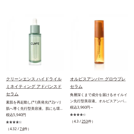
クリーンエンス ハイドライル
オルビスアンバー グロウプレ
ミネイティング アドバンスド
セラム
セラム
角層深くまで成分を届けるオイルイ
ン先行型美容液。オルビスアンバー
素肌を再起動し(*1)美発光(*2)ハリ
は、いつも⾃然体で美しくありたい
税込3,960円～
肌へ導く先行型美容液。肌にも環境
と願う⼤⼈世代に寄り添うブランド
にも、いいことを——。
税込5,940円
です。年齢印象研究に基づいた肌サ
「CLEANENCE（クリーンエン
（4.3 /
253
件）
イエンスで、複合的なお悩みにアプ
ス）」が目指すのは、まっさらな素
（4.32 /
74
件）
ローチ。大人世代の肌に向き合い、
肌と地球へのやさしさ。間引きされ