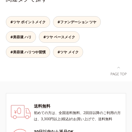
透し、肌はもっちり、やわらか。角
層への浸透を高めるには、化粧水で
整えた後、保湿ジェルを使用する前
に使うのが効果的。より積極的な集
#ツヤ ポイントメイク
#ファンデーション ツヤ
中エイジングケアで、もっちりとし
た、つややかな肌に出合えます。*
#美容液 ハリ
#ツヤ ベースメイク
年齢に応じたお手入れのこと
#美容液 ハリつや習慣
#ツヤ メイク
送料無料
初めての方は、全国送料無料、2回目以降のご利用の方
は、3,300円以上(税込)のお買い上げで、送料無料
30日以内なら返品OK