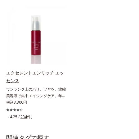
手軽なお手入れで賢いケアを。ライ
た花や実、副産物など、本来は廃棄
フスタイルになじむ、若々しい印象
されるはずだった原料や資源を「ア
(*1)作りのサポートをします。オル
ップサイクル（そのまま再利用する
ビスアンバー グロウプレセラムオ
のではなく、商品としての価値を高
イルイン先⾏型美容液「オルビスア
めるような加工を行う）」。不要と
ンバー グロウプレセラム」は、オ
されるものを生まれ変わらせて新し
イル成分(*2)が肌に素早くなじみ、
いパワーを引き出し、サイエンスの
肌をやわらかくしながら角層まで浸
力でまっさらな素肌へと導くクリー
透。ADセラミドミックスが肌をす
ンビューティブランドです。
こやかに整え、うるおいを蓄える肌
へと導きます。洗顔後すぐに使うこ
エクセレントエンリッチ エッ
とで、あとのオールインワンクリー
センス
ムの肌なじみを高め、うるおいとツ
ワンランク上のハリ、ツヤを。濃縮
ヤのある肌を叶えます。*1 肌にハ
美容液で集中エイジングケア。年齢
リを与え若々しい印象*2 スクワラ
を重ねた肌に、濃縮エッセンスがさ
税込3,300円
ン、トリ（カプリル酸／カプリン
らにワンランク上のエイジングケア
酸）グリセリル＝肌をやわらかくほ
(*)を。ハリ、ツヤを集中ケアする保
ぐす複合成分
（4.25 /
234
件）
湿成分・ローヤルゼリーとコラーゲ
ンをリッチに配合。みずみずしい感
触の美容液が角層のすみずみまで浸
関連タグで探す