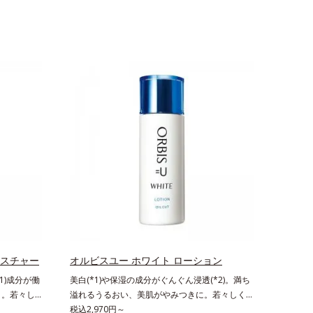
イスチャー
オルビスユー ホワイト ローション
1)成分が働
美白(*1)や保湿の成分がぐんぐん浸透(*2)。満ち
く。若々し
溢れるうるおい、美肌がやみつきに。若々しく透
、年齢肌
明感のある美肌を構成する要素と、年齢肌(*3)の
税込2,970円～