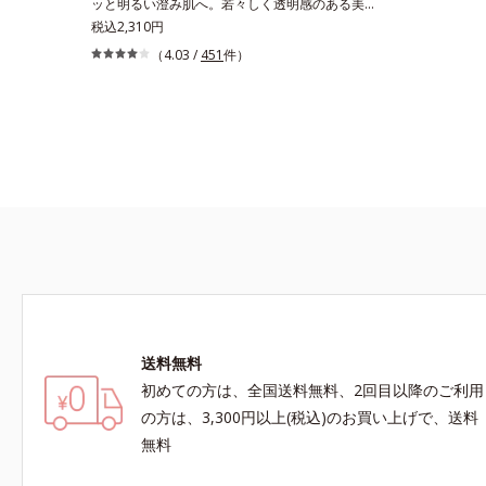
ッと明るい澄み肌へ。若々しく透明感のある美肌
を構成する要素と、年齢肌(*1)のメラニン生成に
税込2,310円
アプローチして、明るくなめらかな肌へ導くスキ
（4.03 /
451
件）
ンケアシリーズです。「オルビスユー」の理論を
応用し、全方位的に肌の底上げを図ります。さら
に、シミと年齢の関係に着目。点在するシミだけ
でなく、メラニンが蓄積しがちな年齢肌の“メラ
ニンメタボ(*2)”にアプローチして、澄みわたる
美肌を目指します。*1 年齢を重ねた肌*2 メラニ
ンが過剰に生成する状態
送料無料
初めての方は、全国送料無料、2回目以降のご利用
の方は、3,300円以上(税込)のお買い上げで、送料
無料