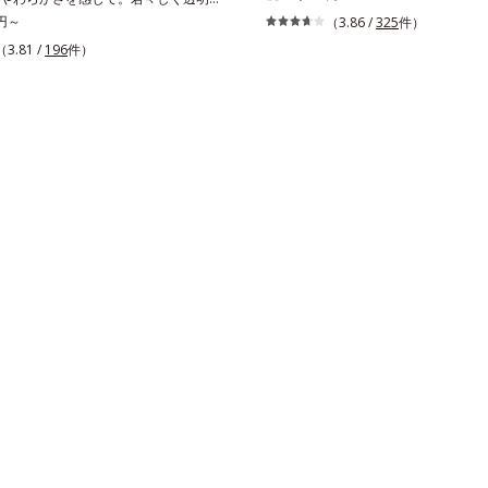
(*2)のメラニン生成にアプローチし
を構成する要素と、年齢肌(*1)のメラ
0円～
（3.86 /
325
件）
めらかな肌へ導くスキンケアシリーズ
アプローチして、明るくなめらかな肌
（3.81 /
196
件）
ルビスユー」の理論を応用し、全方位
ンケアシリーズです。「オルビスユ
上げを図ります。さらに、シミと年齢
を応用し、全方位的に肌の底上げを図
目。点在するシミだけでなく、メラニ
らに、シミと年齢の関係に着目。点在
がちな年齢肌の“メラニンメタボ(*3)
けでなく、メラニンが蓄積しがちな年
チして、澄みわたる美肌を目指します。
ラニンメタボ(*2)”にアプローチして、
ニンの生成を抑え、シミ・ソバカスを防
美肌を目指します。*1 年齢を重ねた
齢を重ねた肌*3 メラニンが過剰に生
ラニンが過剰に生成する状態