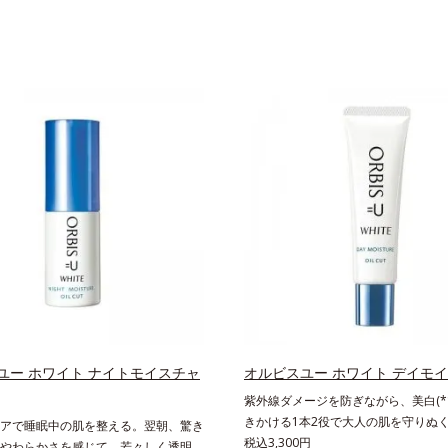
ユー ホワイト ナイトモイスチャ
オルビスユー ホワイト デイモ
紫外線ダメージを防ぎながら、美白(*
きかける1本2役で大人の肌を守りぬ
アで睡眠中の肌を整える。翌朝、驚き
く透明感のある美肌を構成する要素と
税込3,300円
やわらかさを感じて。若々しく透明感