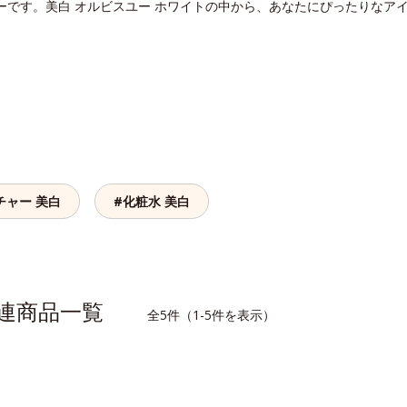
ーです。美白 オルビスユー ホワイトの中から、あなたにぴったりなア
チャー 美白
#化粧水 美白
関連商品一覧
全5件（1-5件を表示）