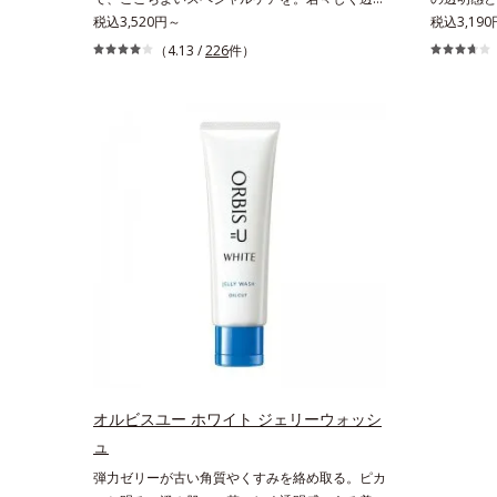
感のある美肌を構成する要素と、年齢肌(*1)のメ
税込3,520円～
のある美肌
税込3,19
ラニン生成にアプローチして、明るくなめらかな
ニン生成に
（4.13 /
226
件）
肌へ導くスキンケアシリーズです。「オルビスユ
へ導くスキ
ー」の理論を応用し、全方位的に肌の底上げを図
ー」の理論
ります。さらに、シミと年齢の関係に着目。点在
ります。さ
するシミだけでなく、メラニンが蓄積しがちな年
するシミだ
齢肌の“メラニンメタボ(*2)”にアプローチして、
齢肌の“メ
澄みわたる美肌を目指します。*1 年齢を重ねた
澄みわたる
肌*2 メラニンが過剰に生成する状態*3 メラニン
肌*2 メ
の生成を抑え、シミ・ソバカスを防ぐ*4 コラー
ゲン・トリペプチド Ｆ
オルビスユー ホワイト ジェリーウォッシ
ュ
弾力ゼリーが古い角質やくすみを絡め取る。ピカ