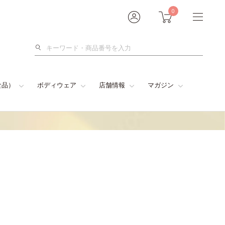
0
検
索
食品）
ボディウェア
店舗情報
マガジン