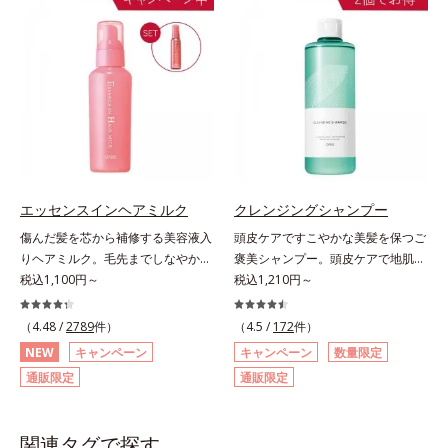
ケア(*1)する、オルビスの頭皮ケア
うから、誰でも簡単にプロ仕上げが
シリーズです。地肌と髪をすこやか
実現します。キューティクルの主成
に保つ「3Dプロテクト成分(*2)」
分で、髪のまとまりやサラサラな指
と、うるおったツヤ髪に導く「ブレ
通りを大きく左右する重要な美髪成
ンドボタニカルエキス(*2)」を配
分「18-MEA(*)」。毎日の生活の中
合。艶やかな、ふんわりボリューム
で失われやすいため、すき間にダイ
美髪へ導きます。翌朝の手ぐしで納
レクトに補うことで、瞬時に傷みの
得できる、褒められ髪をご体感くだ
ないなめらかなツヤ髪に導きます。
さい。*1 年齢に応じたお手入れの
髪の内側のダメージもしっかり補修
こと *2 保湿成分
するから、仕上がりは驚くほどふわ
エッセンスインヘアミルク
クレンジングシャンプー
っとなめらか！夜のドライヤー前に
傷んだ髪を芯から補修する美容液入
頭皮ケアですこやかな美髪を保つご
使えば、サロン帰りのようななめら
りヘアミルク。毛先までしなやかな
褒美シャンプー。頭皮ケアで地肌環
かさと指通りに。朝の寝ぐせ直しに
美髪へ。パサつき、広がり、枝毛、
税込1,100円～
境を整えて、地肌汚れ、ニオイ、ベ
税込1,210円～
もおすすめです。* 18-MEA類似成
ツヤ不足・・・髪のお悩みは尽きな
タつきなどの夏の頭皮3大悩みをス
分（セテアラミドエチルジエトニウ
いもの。エッセンスインヘアミルク
ッキリ解消するシャンプーです。シ
（4.48 /
2789
件）
（4.5 /
172
件）
ム加水分解コメタンパク）配合＝毛
は、そんなお悩みを解決する洗い流
リコンフリー、アミノ酸系洗浄成分
髪表面補修成分
NEW
キャンペーン
キャンペーン
数量限定
さないタイプのトリートメントで
を使用し、さらに吸着型ヒアルロン
通販限定
通販限定
す。サロン業界注目の美髪成分
酸(*1)や3種の植物由来エキスなど
「CMC類似成分(*1)」を配合。この
も配合した、やさしい使用感。汚れ
「CMC」は、髪内部の成分が流れ出
をしっかり落としながらも必要なう
関連タグで探す
るのを防ぐ重要な役割を担ってお
るおいを与えて、すこやかな地肌と