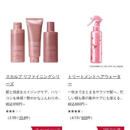
スカルプ リファイニングシリ
トリートメントヘアウォータ
ーズ
ー
髪と頭皮をエイジングケア。ハリ・
一吹きでまとまるサラツヤ髪へ。忙
コシを体感！艶やかなふんわりボリ
しい朝も夜の集中ケアにも使える美
ューム美髪へ。「抜け毛が目立つ」
税込990円～
髪ミスト。シュッとひと吹きで、理
税込880円～
「ボリュームがない」「ハリ・コシ
想の髪になれるトリートメント。傷
がない」という年齢による3大髪悩
んだ髪のケアは毛先だけでなく、髪
（2.99 /
354
件）
（4.19 /
869
件）
みには、スカルプ リファイニング
全体にアプローチすることが大切で
シリーズを！髪と地肌をエイジング
す。根元から瞬時にシルエットが整