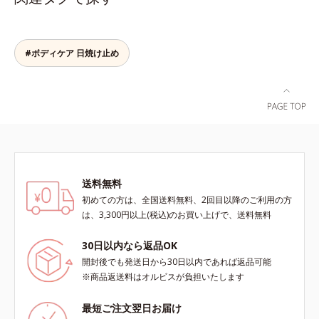
り、ダメージを受けてバラバラにな
ふんわりとした美髪を保ちます。メ
りがちな髪内部の線維をくっつけま
ントール(*2)配合で地肌もスッキ
す。一度「CMC」を失うと自ら作り
リ。*1 ヒアルロン酸ヒドロキシプ
#ボディケア 日焼け止め
出すことはできないので、補うケア
ロピルトリモニウム配合＝地肌にう
が不可欠なのです。使用方法は簡
るおいベールで包み込む保湿成分*2
単。適量を手にとって、タオルドラ
清涼成分
イ後の髪（または乾いた髪）に、毛
先を中心になじませます。ドライヤ
ーの熱を味方に、擬似キューティク
ルを作り、サラサラつるんの指通り
を実現します。さらに高保水ミルク
(*2)が、うるおいを逃がさないよう
送料無料
に髪表面をコート。内外からのしっ
初めての方は、全国送料無料、2回目以降のご利用の方
かりケアで、うるおい健康美髪をず
は、3,300円以上(税込)のお買い上げで、送料無料
っとキープします。*1 ダイズステ
ロール配合＝毛髪補修成分*2 ジエ
30日以内なら返品OK
チルヘキサン酸ネオペンチルグリコ
開封後でも発送日から30日以内であれば返品可能
ール、ネオペンタン酸イソデシル配
※商品返送料はオルビスが負担いたします
合＝保水効果の高い毛髪保護成分各
商品の詳しい情報は商品ページをご
最短ご注文翌日お届け
覧ください。・BEAUTY夏祭りは、