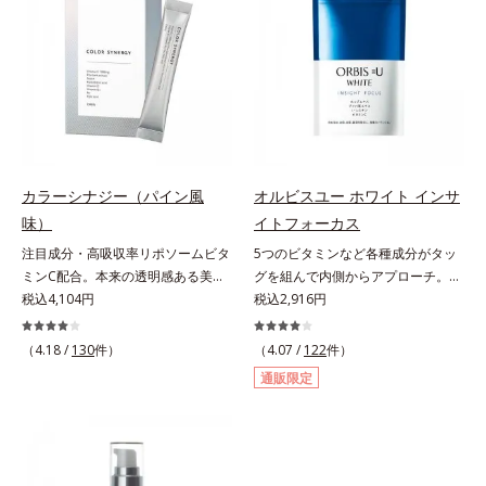
をきっかけに、肌深く(*6)では「メ
澄み渡る、輝き透明肌を叶えます。
の輝きを生かして澄み渡る、輝き透
なさなどの「面」での透明感を阻害
ラニンにじみ(*1)」が発現。シミや
L＝さっぱりタイプ（脂性肌～普通
明肌を叶えます。L＝さっぱりタイ
する原因を引き起こしていることが
ソバカスという「点」だけでなく、
肌）M＝しっとりタイプ（普通肌～
プ（脂性肌～普通肌）M＝しっとり
わかりました。そこでオルビス ブ
透明感のなさなどの「面」での透明
乾性肌）*1 シミ・ソバカスが肌表
タイプ（普通肌～乾性肌）*1 γ－グ
ライト シリーズは「メラニンにじ
感を阻害する原因を引き起こしてい
面にあらわれること*2 メラニンの
ルタミン酸ポリペプチド、２－メタ
み」に着目して「高圧処理ビタミン
ることがわかりました。そこでオル
生成を抑え、シミ・ソバカスを防ぐ
クリロイルオキシエチルホスホリル
C(*7)」を採用。肌奥(*5)まで浸透
ビス ブライト シリーズは「メラニ
*3 うるおいにより透明感のある肌
コリン・メタクリル酸ブチル共重合
し、シミやソバカスの原因となるメ
ンにじみ」に着目して「高圧処理ビ
*4 日本化粧品業界で初めてメラニ
体液*2 メラニンの生成を抑え、シ
ラニンの生成を食い止めます。また
タミンC(*7)」を採用。肌奥(*6)まで
ンの第三のルートに着目し、日本放
ミ・ソバカスを防ぐ*3 日本化粧品
カラーシナジー（パイン風
オルビスユー ホワイト インサ
オルビス独自成分の「ブライトVC
浸透し、シミやソバカスの原因とな
射線影響学会第53回大会で2010年
業界で初めてメラニンの第三のルー
味）
イトフォーカス
コンプレックス(*8)」が、透明感を
るメラニンの生成を食い止めます。
10月に初めて発表したこと*5 うる
トに着目し、日本放射線影響学会第
阻害する原因(*9)にアプローチしま
注目成分・高吸収率リポソームビタ
5つのビタミンなど各種成分がタッ
またオルビス独自成分の「ブライト
おいによる*6 メラノサイトまで*7
53回大会で2010年10月に初めて発
す。さらに肌表面のなめらかさやみ
ミンC配合。本来の透明感ある美し
グを組んで内側からアプローチ。透
VCコンプレックス(*8)」が、透明感
L-アスコルビン酸 2-グルコシド*8
表したこと*4 うるおいにより透明
ずみずしさをサポートするために、
さを目指す美容サプリメント。みん
税込4,104円
明感のある美しさをサポートする成
税込2,916円
を阻害する原因(*9)にアプローチし
L-アスコルビン酸 2-グルコシド、パ
感のある肌*5 うるおいによる*6 メ
肌荒れ防止有効成分と速効性と持続
なが目指す美しさのゴールは、透明
分を凝縮した美容サプリです。L-シ
ます。さらに肌表面のなめらかさや
ウダルコ樹皮エキス、油溶性甘草エ
ラノサイトまで*7 シミ・ソバカス
性、2種の保湿成分も配合し、透明
感でした。注目成分リポソームビタ
スチンや植物エキス、ビタミンCを
みずみずしさをサポートするため
キス(2)*9 乾燥など
（4.18 /
130
件）
（4.07 /
122
件）
が肌表面にあらわれること*8 L-ア
感を包括的にサポート。全方位ケア
ミンC配合、本来の透明感を引き出
はじめとした5つのビタミンによっ
に、肌荒れ防止有効成分と速効性と
スコルビン酸 2-グルコシド*9 L-ア
通販限定
のアプローチによって、肌本来の輝
す美容サプリメントです。美容に嬉
て、多角的にアプローチ。さらに南
持続性、2種の保湿成分も配合し、
スコルビン酸 2-グルコシド、パウダ
きを生かして澄み渡る、輝き透明肌
しい効果を持つビタミンCには、口
国の強い日差しにも負けずに育つグ
透明感を包括的にサポート。全方位
ルコ樹皮エキス、油溶性甘草エキス
を叶えます。L＝さっぱりタイプ
から摂取しても吸収されにくく、多
ァバ葉エキスもプラスしました。体
ケアのアプローチによって、肌本来
(2)*10 乾燥など
（脂性肌～普通肌）M＝しっとりタ
くが体外に排出されるというデメリ
の内側から美しさに磨きをかけたい
の輝きを生かして澄み渡る、輝き透
イプ（普通肌～乾性肌）*1 メラニ
ットが。そんなデメリットを払拭す
方を応援します！
明肌を叶えます。L＝さっぱりタイ