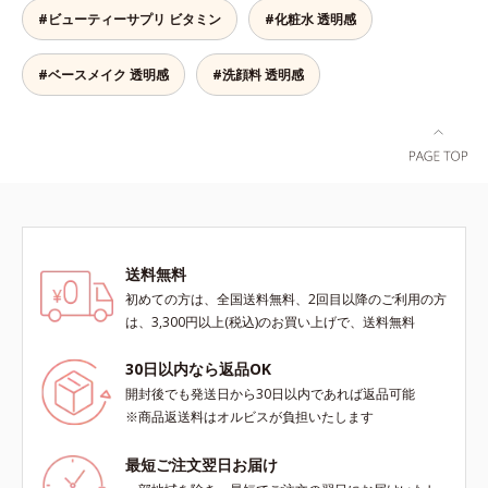
ルーツ葉エキス）が詰まりメラニン
#ビューティーサプリ ビタミン
#化粧水 透明感
の生成を抑制し、浸透(*4)パワーで
美白成分・速効性ビタミンC誘導体
などの成分をシミの元へ届けます。
#ベースメイク 透明感
#洗顔料 透明感
みずみずしくスーッと浸透し後肌は
サラッとしているから、どのスキン
ケアとも相性抜群。一年中気持ちよ
く使える使用感です。*1 過剰に生
成されたメラニン *2 メラニンの生
成を抑え、シミ・ソバカスを防ぐ*3
メラノサイト*4 角層まで
送料無料
初めての方は、全国送料無料、2回目以降のご利用の方
は、3,300円以上(税込)のお買い上げで、送料無料
30日以内なら返品OK
開封後でも発送日から30日以内であれば返品可能
※商品返送料はオルビスが負担いたします
最短ご注文翌日お届け