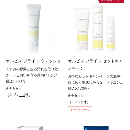
ダメージをきっかけに、肌深く(*6)
てしまった紫外線ダメージをきっか
では「メラニンにじみ(*1)」が発
けに、肌深く(*6)では「メラニンに
現。シミやそばかすという「点」だ
じみ(*7)」が発現。シミやそばかす
けでなく、透明感のなさなどの
という「点」だけでなく、透明感の
「面」での透明感を阻害する原因を
なさなどの「面」での透明感を阻害
引き起こしていることがわかりまし
する原因を引き起こしていることが
た。そこでオルビス ブライト シリ
わかりました。そこでオルビス ブ
ーズは「メラニンにじみ」に着目し
ライト シリーズは「メラニンにじ
て「高圧処理ビタミンC(*7)」を採
み」に着目して「高圧処理ビタミン
用。肌奥(*6)まで浸透し、シミやソ
C(*8)」を採用。肌奥(*6)まで浸透
オルビス ブライト ウォッシュ
オルビス ブライト セットキャ
バカスの原因となるメラニンの生成
し、シミやソバカスの原因となるメ
ンペーン
くすみの原因となる汚れを取り除
を食い止めます。またオルビス独自
ラニンの生成を食い止めます。また
き、うるおいを守る美白(*1)ケアシ
お得なセットキャンペーン実施中！
成分の「ブライトVCコンプレック
オルビス独自成分の「ブライトVC
リーズの洗顔料。業界初(*2)知見
税込1,760円
肌に広く生成しがちな「メラニンに
ス(*8)」が、透明感を阻害する原因
コンプレックス(*9)」が、透明感を
「メラニンの第三のルート」である
じみ(*1)」の原因をブロック(*2)！
税込5,170円～
(*9)にアプローチします。さらに肌
阻害する原因(*10)にアプローチし
「横のひろがり」に着目して、全方
澄み渡る輝き透明肌(*3)へ。業界初
（4.12 /
114
件）
表面のなめらかさやみずみずしさを
ます。さらに肌表面のなめらかさや
位から透明肌(*3)を目指すブライト
(*4)知見「メラニンの第三のルー
サポートするために、肌荒れ防止有
みずみずしさをサポートするため
（3.38 /
8
件）
ニングケア(*4)シリーズです。受け
ト」である「横のひろがり」に着目
効成分と速効性と持続性、2種の保
に、肌荒れ防止有効成分と速効性と
キャンペーン
てしまった紫外線ダメージをきっか
して、全方位から透明肌を目指すブ
湿成分も配合し、透明感を包括的に
持続性、2種の保湿成分も配合し、
けに、肌深く(*5)では「メラニンに
ライトニングケア(*5)シリーズで
サポート。全方位ケアのアプローチ
透明感を包括的にサポート。全方位
じみ(*6)」が発現。シミやそばかす
す。受けてしまった紫外線ダメージ
によって、肌本来の輝きを生かして
ケアのアプローチによって、肌本来
という「点」だけでなく、透明感の