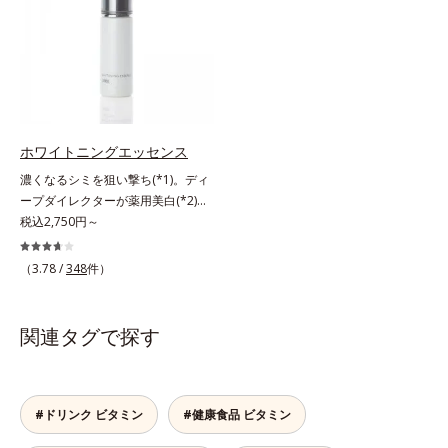
ンの生成を抑え、シミ・ソバカスを
るべく、独自技術によるオルビスの
プ（脂性肌～普通肌）M＝しっとり
防ぐ*2 日本化粧品業界で初めてメ
リポソームビタミンCは高吸収率。
タイプ（普通肌～乾性肌）*1 シ
ラニンの第三のルートに着目し、日
カラダと同じ成分でできたリポソー
ミ・ソバカスが肌表面にあらわれる
本放射線影響学会第53回大会で
ム（カプセル）にビタミンCを閉じ
こと*2 メラニンの生成を抑え、シ
2010年10月に初めて発表したこと
込めることで体内になじみやすく、
ミ・ソバカスを防ぐ*3 うるおいに
*3 うるおいにより透明感のある肌
従来のビタミンCに比べて吸収率が
よる透明感のある肌*4 日本化粧品
*4 うるおいによる*5 メラノサイト
ぐんとアップ！さらにじっくり時間
業界で初めてメラニンの第三のルー
ホワイトニングエッセンス
まで*6 シミ・ソバカスが肌表面に
差で届けるタイムデリバー設計をプ
トに着目し、日本放射線影響学会第
濃くなるシミを狙い撃ち(*1)。ディ
あらわれること*7 L-アスコルビン
ラスすることで体内に長く留め、最
53回大会で2010年10月に初めて発
ープダイレクターが薬用美白(*2)成
酸 2-グルコシド*8 L-アスコルビン
大限アプローチしていきます。甘酸
表したこと*5 うるおいによる*6 メ
分を、肌の奥深く(*3)まで効かせる
税込2,750円～
酸 2-グルコシド、パウダルコ樹皮エ
っぱいパイン風味が口の中に爽やか
ラノサイトまで*7 L-アスコルビン
美容液。しつこいシミの原因“詰ま
キス、油溶性甘草エキス(2)*9 乾燥
に広がる顆粒タイプ。水なしでもサ
酸 2-グルコシド*8 L-アスコルビン
りメラニン(*1)”の生成を抑え、透明
など※ウォッシュには高圧処理ビタ
ッと摂れます。
（3.78 /
348
件）
酸 2-グルコシド、パウダルコ樹皮エ
感あふれる輝く肌を目指す、薬用美
ミンCとブライトVCコンプレックス
キス、油溶性甘草エキス（2）*9 乾
白(*2)美容液です。シミがある部分
は配合されていません。
燥など
は肌のターンオーバーが低下し、メ
関連タグで探す
ラニンが肌の奥(*3)で詰まっている
状態であることに着目。肌の奥の詰
まりにダイレクトに働きかける処方
を採用しました。ディープダイレク
#ドリンク ビタミン
#健康食品 ビタミン
ター（ヒメフウロエキス、スターフ