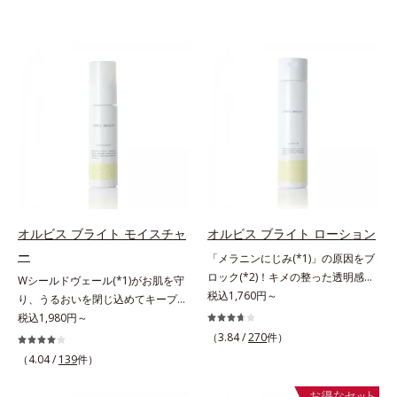
オルビス ブライト モイスチャ
オルビス ブライト ローション
ー
「メラニンにじみ(*1)」の原因をブ
ロック(*2)！キメの整った透明感
Wシールドヴェール(*1)がお肌を守
(*3)のある肌印象へ導く美白(*2)化
税込1,760円～
り、うるおいを閉じ込めてキープす
粧水。業界初(*4)知見「メラニンの
る美白(*2)保湿液。業界初(*3)知見
税込1,980円～
第三のルート」である「横のひろが
「メラニンの第三のルート」である
（3.84 /
270
件）
り」に着目して、全方位から透明肌
「横のひろがり」に着目して、全方
（4.04 /
139
件）
を目指すブライトニングケア(*5)シ
位から透明肌(*4)を目指すブライト
リーズです。受けてしまった紫外線
ニングケア(*5)シリーズです。受け