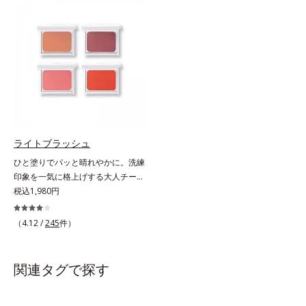
唇への密着感を高め色持ちを叶える
た配色だから重ねてもくすまず、簡
「カラーウェアリング処方」で、う
単に印象的な目元が完成します。2
るおいのあるふっくらとした唇とつ
色だけを使って簡単に。3色使って
けたての鮮やかな発色を両立しま
印象的に。4色全部使えば可能性は
す。マスクオフの瞬間も、ハッと目
無限大。もちろん単色使いもOK！
を惹く唇に。* シリカ、水添ポリイ
あなたらしさを引き立てる4つのレ
ソブテン、ヒアルロン酸Na、パル
イヤーで、幾通りもの旬なアイメイ
ミチン酸エチルヘキシル、ジメチル
クをお楽しみください。
シリル化シリカ、BG、ペンチレン
グリコール
ライトブラッシュ
ひと塗りでパッと晴れやかに。洗練
印象を一気に格上げする大人チーク
の決定版 。くすみを払って美肌に
税込1,980円
見せ、透け感のある自然な色づきで
イキイキした表情が際立つチークで
（4.12 /
245
件）
す。光を調整してやわらかに輝き、
じわりと血色風の色づきに仕上がる
ヒミツは、特殊加工パール。表面を
関連タグで探す
コーティングして光の正反射を抑
え、ギラつきのない内からにじむよ
うな穏やかな発色を実現しました。