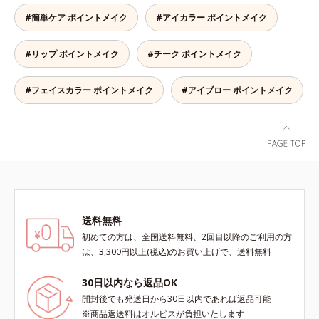
チークでありながらうるおいをもた
#簡単ケア ポイントメイク
#アイカラー ポイントメイク
らし、肌とのフィット感がUP。ひ
と塗りでパッと晴れやかな表情に格
#リップ ポイントメイク
#チーク ポイントメイク
上げするカラーが長持ちします。
#フェイスカラー ポイントメイク
#アイブロー ポイントメイク
送料無料
初めての方は、全国送料無料、2回目以降のご利用の方
は、3,300円以上(税込)のお買い上げで、送料無料
30日以内なら返品OK
開封後でも発送日から30日以内であれば返品可能
※商品返送料はオルビスが負担いたします