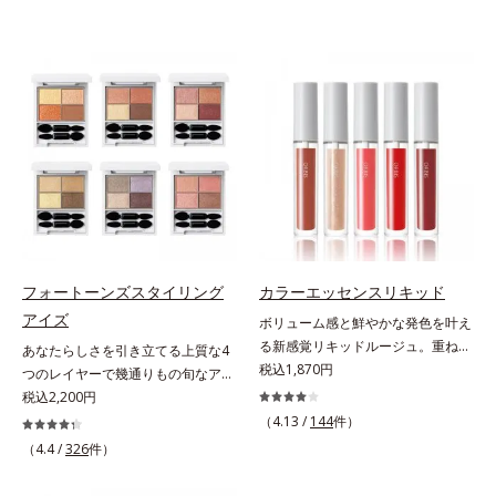
フォートーンズスタイリング
カラーエッセンスリキッド
アイズ
ボリューム感と鮮やかな発色を叶え
る新感覚リキッドルージュ。重ねる
あなたらしさを引き立てる上質な4
ほど、鮮やかにボリューミーに。1
税込1,870円
つのレイヤーで幾通りもの旬なアイ
本で美しい仕上がりを叶えるリキッ
メイクが叶う。上質なテクスチャー
税込2,200円
ドルージュです。唇の凹凸を均一に
と多様なカラーリングで、似合うを
（4.13 /
144
件）
カバーしツヤを与える「リッププラ
知る＆楽しさを引き出す、4色のア
（4.4 /
326
件）
ンピング成分(*)」と、乾燥をケアす
イカラーパレットです。ふんわり溶
る「モイストラスティング処方」、
け込みやすい多様な質感と計算され