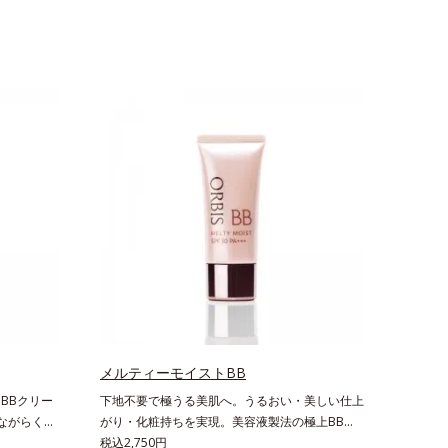
メルティーモイストBB
BBクリー
下地不要で極うる美肌へ。うるおい・美しい仕上
ながらくす
がり・化粧持ちを実現。美容液製法の極上BBク
メイクしな
リーム。ファンデーションに美容成分を加える一
税込2,750円