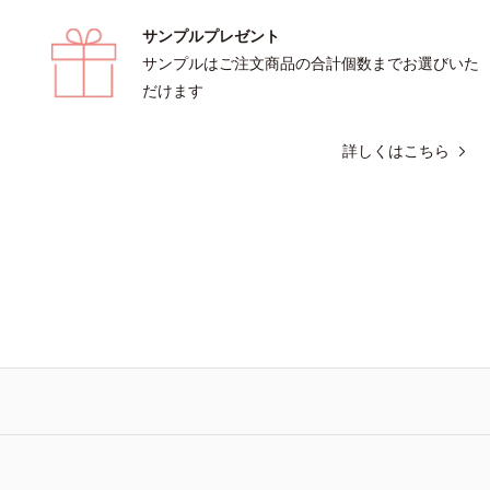
イカバータイプはクレンジングによる
サンプルプレゼント
です。※衣服につかないようにご注意
衣服に色がついた場合は、すぐに洗剤
サンプルはご注文商品の合計個数までお選びいた
ってください。
だけます
詳しくはこちら