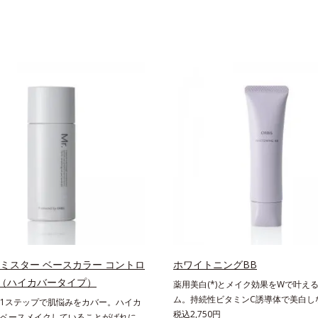
 ミスター ベースカラー コントロ
ホワイトニングBB
H（ハイカバータイプ）
薬用美白(*)とメイク効果をWで叶える
ム。持続性ビタミンC誘導体で美白し
1ステップで肌悩みをカバー。ハイカ
みのない軽やか美肌を長時間キープ。
税込2,750円
ベースメイクしていることがばれにく