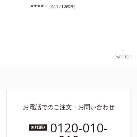
用美白BBク
般的な製法ではなく、美容液にファンデーション
（4.11 /
1090
件）
続性ビタミ
機能をつける逆転の発想から生まれたBBクリー
薬用美白美容
ムです。うるおい粒子を濃密な膜で包み込み、高
から、塗る
い保湿効果と均一な仕上がり、化粧持ちを実現し
肌のくすみ
ました。これ1本で、美容液・日焼け止め・化粧
ら明るい肌
下地・ファンデーション・コンシーラー・パウダ
美白美容
ーの6役をこなすので、スキンケアの後はBBクリ
―ション・
ームを塗るだけでベースメイクまで一気に完成。
6役。時短
使うほどに肌を美しく整え、長時間キープしま
成を抑え、シ
す。
お電話でのご注文・お問い合わせ
0120-010-
無料通話