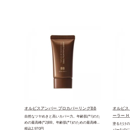
オルビスアンバー プロカバーリングBB
オルビス
ーラー 
自然なツヤめきと高いカバー力。年齢肌(*1)のた
めの最高峰(*2)BB。年齢肌(*1)のための最高峰
塗るだけの
(*2)BBクリームです。肌のアラを光でふわりと
税込2,970円
バーなのに