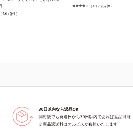
がら日中美白(*)効果も発揮する、薬
をあげる。オルビスの肌研究の知見か
円
（4.1 /
982
件）
リームです。BBとしては珍しく、持
肌色の特長をとらえ、男性の肌だから
（4.6 /
5
件）
ンC誘導体の配合に成功しました。“
ように設計した、自然な仕上がりとカ
液に色をつける”製法で生まれたBBだ
立させたBBクリームです。これ1本で
だけで日中も美白効果を発揮。さらに
焼け止め、コンシーラー、化粧下地、
をパッと飛ばし、皮脂テカを防ぎなが
ション、フェイスパウダーの6つの役
を長時間キープします。これ1つで、
とができます。2種の保湿成分“モイス
液・日焼け止め・化粧下地・ファンデ
”と“ヒアルロン酸(*)”配合の美容液感触で
コンシーラー・パウダーを兼ねる1本
くさらりとのび広がり、スキンケア後
メイクが叶います。* メラニンの生
めらかな仕上がりを実現いたします。
ミ・ソバカスを防ぐ
象の男性に幅広く使っていただける色
しており、明るめ～標準的な肌印象の
は、普段スキンケアをしっかり行って
格派の男性にもおススメです。一方
め～暗めの肌印象の方用の02は、昔
色がさえないと感じる大人の男性に、
齢を叶えるアイテムとしておススメで
30日以内なら返品OK
るおいを与える保湿成分【ご使用方
開封後でも発送日から30日以内であれば返品可能
ンケアの後、適量（直径1cm程度の
※商品返送料はオルビスが負担いたします
、顔全体に少量ずつムラなくのばしま
ビス ミスター ベースカラー コントロ