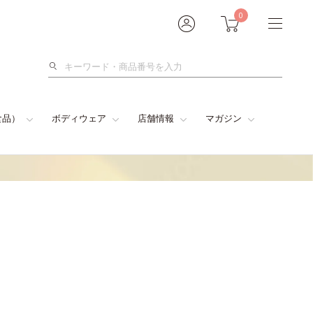
0
検
索
食品）
ボディウェア
店舗情報
マガジン