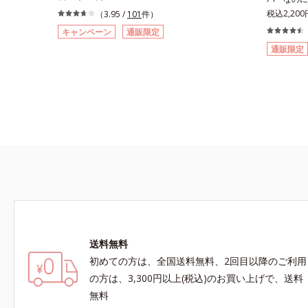
とばし、くすみや凹凸も軽やかにカバー。さらに
く、肌印象
税込2,200
（3.95 /
101
件）
厚みのあるテクスチャーが均一にのび広がり、し
ら、男性の
キャンペーン
通販限定
っかりカバーしながらも自然な仕上がりです。年
こそなじむ
通販限定
齢肌による黄ぐすみや血色の悪さに対応した色設
バー力を両
計で、白浮きせずパッと明るい印象を叶えます。
美容液、日
これ1本で、日中美容クリーム・日焼け止め・化
ファンデー
粧下地・カラーコントロール・コンシーラー・パ
割を担うこ
ウダー・ファンデーションの7役を兼ねる多機能
トGT(*)
BB。慌ただしい朝でもパパッと塗るだけで、厚
みずみずし
塗り感のない、自然なツヤめきのある美肌に整え
のようなな
ます。*1 年齢を重ねた肌*2 オルビス内BBクリ
様々な肌印
ームのカバー力
設計を採用
方用の01
いる美容本
で、やや暗
に比べて顔
送料無料
マイナス年
す。* う
初めての方は、全国送料無料、2回目以降のご利用
法】・スキ
の方は、3,300円以上(税込)のお買い上げで、送料
粒）をとり
無料
す。・オル