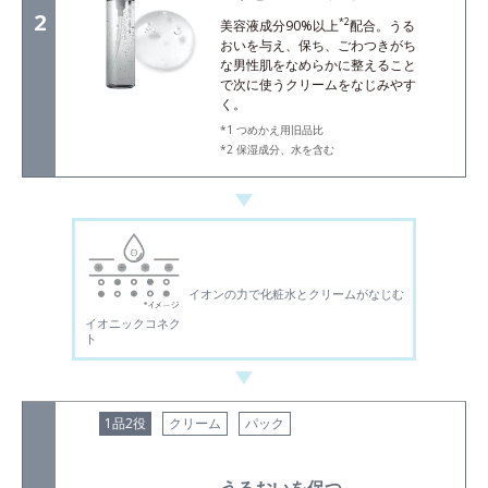
2
*2
美容液成分90%以上
配合。うる
おいを与え、保ち、ごわつきがち
な男性肌をなめらかに整えること
で次に使うクリームをなじみやす
く。
つめかえ用旧品比
保湿成分、水を含む
イオンの力で化粧水とクリームがなじむ
イオニックコネク
ト
1品2役
クリーム
パック