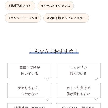
#化粧下地 メイク
#ベースメイク メンズ
#コンシーラー メンズ
#化粧下地 オルビス ミスター
こんな方におすすめ！
*1
乾燥して粉が
ニキビ
で
吹いている
悩んでいる
テカりやすく、
カミソリ負けで
ツヤがない
肌が荒れやすい
清潔感や、爽やかな
ハリがなく、肌が水を