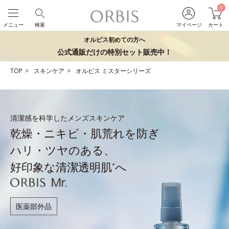
0
メニュー
検索
マイページ
カート
オルビス初めての方へ
公式通販だけの特別セット販売中！
TOP
スキンケア
オルビス ミスターシリーズ
清潔感を科学したメンズスキンケア
乾燥・ニキビ・肌荒れを防ぎ
ハリ・ツヤのある、
好印象な清潔透明肌
へ
*
医薬部外品