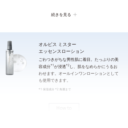
続きを見る
オルビス ミスター
エッセンスローション
ごわつきがちな男性肌に着目。たっぷりの美
*1
*2
顔全体をぬらします。手のひらに適量（約２cm）をとり、水ま
容成分
が浸透
し、肌をなめらかにうるお
わせます。オールインワンローションとして
たはぬるま湯でよく泡立ててから洗顔し、その後しっかり洗い流
も使用できます。
してください。
*1 保湿成分 *2 角層まで
*シェービングフォームとしてご使用になる場合は、洗面器等の器に適量をとり、水または
ぬるま湯を通常の５倍程度加えてよく薄めてから、泡立てネット等で充分に泡立てて使用
してください。
How to
素早い泡立ち