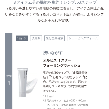
８アイテム分の機能を集約！シンプル3ステップ
うるおいを逃しやすい男性肌の特徴に着目し、アイテム同士が互
いをなじみやすくするうるおいコネクト設計が進化。よりシンプ
ルなお手入れを実現。
1品3役
洗顔料
先行型美容液
シェービングフォーム
洗いながす
オルビス ミスター
フォーミングウォッシュ
*2
毛穴の1/30サイズ
、“皮脂吸着微
STEP
*3
*4
粒子
”とモロッコ溶岩クレイ
配
合。毛穴のすみずみまで、汚れを
1
吸着しスッキリ洗い流す濃密泡ウ
ォッシュ。
旧品比
毛穴のサイズ（およそ250～400㎛）
にたいして、皮脂吸着微粒子の平均粒