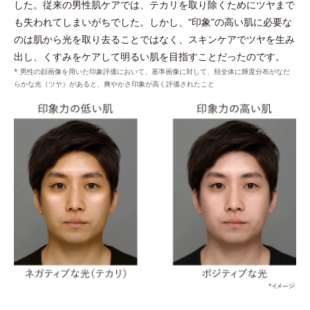
した。従来の男性肌ケアでは、テカリを取り除くためにツヤまで
*2 ケイ酸Ａｌ・Ｍｇ（洗浄成分）
も失われてしまいがちでした。しかし、“印象”の高い肌に必要な
*3 角層まで
のは肌から光を取り去ることではなく、スキンケアでツヤを生み
出し、くすみをケアして明るい肌を目指すことだったのです。
* 男性の顔画像を用いた印象評価において、基準画像に対して、頬全体に輝度分布がなだ
らかな光（ツヤ）があると、爽やかさ印象が高く評価されたこと
整える
プラスに帯電したローションの膜に、クリームに配合
ウォッシュのうるおいキャッチ膜がローションのうる
されたマイナスに帯電したダブルプロテクトパウダー
*2
おいをキャッチし浸透
。
*
が引き寄せ合ってなじむ。
*1 シクロヘキサンジカルポン酸ビスエトキシジグリコール
*タルク、ステアロイルグルタミン酸2Na、水酸化AI＝皮脂を吸着しうるお
*2 角層まで
いを保つ成分
*
うるおいキャッチ膜
を形成し、ローションのうるお
いキャッチ体勢を整える。
保つ
維持する
*うるおいキャッチ成分（塩化ジメチルジアリルアンモニウム・アクリルア
ミド共重合体液）を配合した、洗浄後に水溶性成分となじみやすい保湿膜