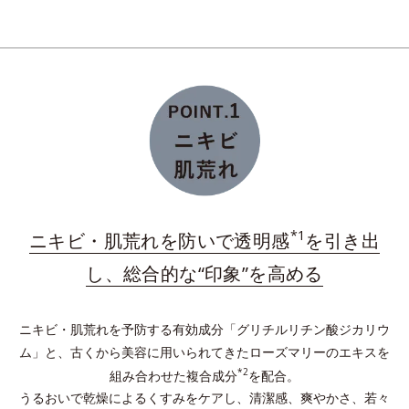
ダブルプロテクトパウダーが肌上に均一に整列。長時
間うるおいを保持し、余分な皮脂を吸着し、テカリを
予防。
*
プラスに帯電したイオニックコラーゲン
配合の保湿
膜を形成。与えたうるおいをしっかりキープ！
*1
ニキビ・肌荒れを防いで透明感
を引き出
*水溶性コラーゲン液（魚起源）＝保湿成分
し、総合的な“印象”を高める
ニキビ・肌荒れを予防する有効成分「グリチルリチン酸ジカリウ
ム」と、古くから美容に用いられてきたローズマリーのエキスを
*2
組み合わせた複合成分
を配合。
うるおいで乾燥によるくすみをケアし、清潔感、爽やかさ、若々