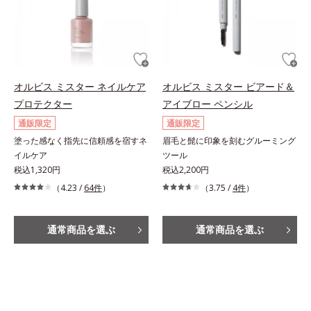
オルビス ミスター ネイルケア
オルビス ミスター ビアード＆
プロテクター
アイブロー ペンシル
通販限定
通販限定
塗った感なく指先に信頼感を宿すネ
眉毛と髭に印象を刻むグルーミング
イルケア
ツール
税込1,320円
税込2,200円
（4.23 /
64件
）
（3.75 /
4件
）
通常商品を選ぶ
通常商品を選ぶ