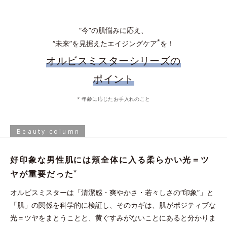
吸着洗浄
“今”の肌悩みに応え、
*
“未来”を見据えたエイジングケア
を！
オルビスミスターシリーズの
ポイント
化粧水で肌を整えた後、手のひらに適量とり、顔全体にやさしく
* 年齢に応じたお手入れのこと
なじませます。乾燥の気になる目元やシェービング後などは、適
手からこぼれないジェル状ローション。軽やかな使い心地ですべ
量を付け足してください。
すべなめらか肌に。
Beauty column
* 保湿成分、水を含む
好印象な男性肌には頬全体に入る柔らかい光＝ツ
炭の約1.2倍の皮脂吸着能力がある“皮脂吸着微粒
*
ヤが重要だった
イオンの力でなじむ
*3
子”を配合。化粧水の浸透
を阻む余分な皮脂や汚れ
オルビスミスターは「清潔感・爽やかさ・若々しさの“印象”」と
を吸着洗浄。
与える
「肌」の関係を科学的に検証し、そのカギは、肌がポジティブな
*1 皮脂吸着微粒子と炭を各2gとり、人工皮脂に滴下した際に吸油した量を
光＝ツヤをまとうことと、黄ぐすみがないことにあると分かりま
測定する。N＝3, P<0.05, student t-test ＜ポーラ化成研究所調べ＞