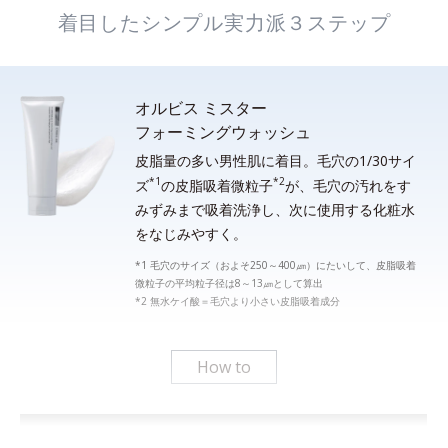
着目したシンプル実力派３ステップ
オルビス ミスター
フォーミングウォッシュ
皮脂量の多い男性肌に着目。毛穴の1/30サイ
*1
*2
ズ
の皮脂吸着微粒子
が、毛穴の汚れをす
みずみまで吸着洗浄し、次に使用する化粧水
をなじみやすく。
*1 毛穴のサイズ（およそ250～400㎛）にたいして、皮脂吸着
微粒子の平均粒子径は8～13㎛として算出
*2 無水ケイ酸＝毛穴より小さい皮脂吸着成分
How to