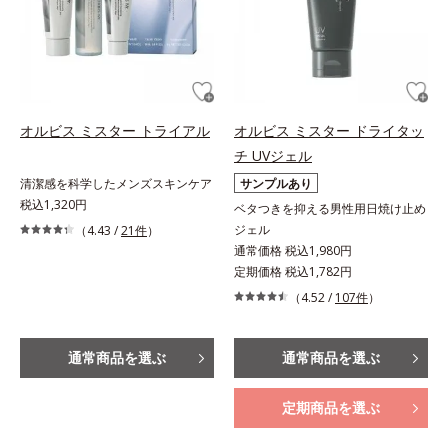
オルビス ミスター トライアル
オルビス ミスター ドライタッ
チ UVジェル
清潔感を科学したメンズスキンケア
サンプルあり
税込1,320円
ベタつきを抑える男性用日焼け止め
ジェル
（4.43 /
21件
）
通常価格 税込1,980円
定期価格 税込1,782円
（4.52 /
107件
）
通常商品を選ぶ
通常商品を選ぶ
定期商品を選ぶ