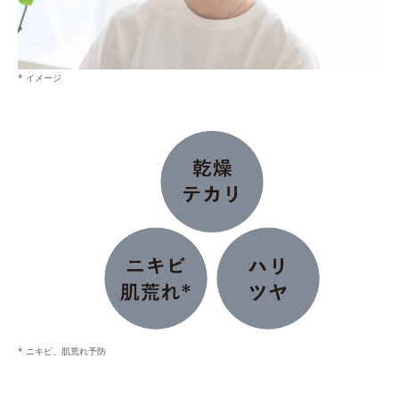
* イメージ
* ニキビ、肌荒れ予防