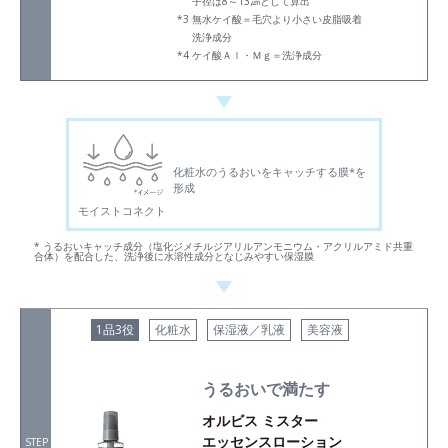
子径は8～13㎛として算出
無水ケイ酸＝毛穴より小さい皮脂吸着
洗浄成分
ケイ酸Ａｌ・Ｍｇ＝洗浄成分
化粧水のうるおいをキャッチする膜*を
形成
モイストコネクト
* うるおいキャッチ成分（塩化ジメチルジアリルアンモニウム・アクリルアミド共重
合体）を配合した、洗浄後に水溶性成分となじみやすい保湿膜
1品3役
化粧水
保湿液／乳液
美容液
うるおいで満たす
オルビス ミスター
エッセンスローション
STEP