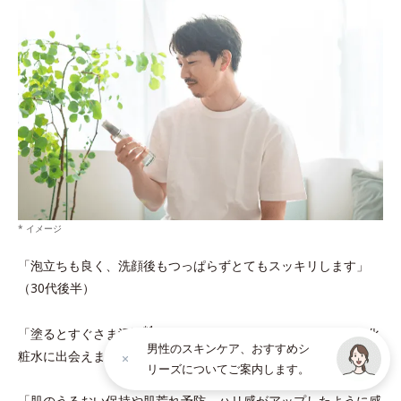
* イメージ
「泡立ちも良く、洗顔後もつっぱらずとてもスッキリします」
（30代後半）
*1
「塗るとすぐさま浸透
して嫌なベタつき感がない！求めてた化
男性のスキンケア、おすすめシ
粧水に出会えました」（20代前半）
リーズについてご案内します。
「肌のうるおい保持や肌荒れ予防、ハリ感がアップしたように感