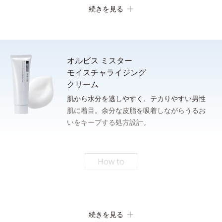
続きを見る
オルビス ミスター
モイスチャライジング
クリーム
肌から水分を逃しやすく、テカりやすい男性
肌に着目。余分な皮脂を吸着しながらうるお
洗顔後、清潔な手のひらに適量（ポンプ２プッシュまたは、100
いをキープする処方設計。
さっと泡立てられるもっちり濃密泡。忙しい朝のスキンケア時間
円硬貨１枚程度）をとり、下から上へ、包み込むように肌にやさ
の短縮に。
しくなじませます。
* 従来品とミスターフォーミングウォッシュの１％水溶液をメスシリンダーにそれぞれ測
りとり、上下に強く3回振ったときの泡の嵩目盛りを測定する。N＝3, P<0.05, student t-
How to
test ＜ポーラ化成研究所調べ＞
パシャっとはじけるローション
続きを見る