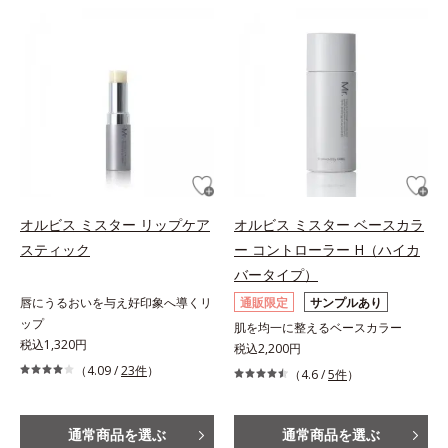
オルビス ミスター リップケア
オルビス ミスター ベースカラ
スティック
ー コントローラー H（ハイカ
バータイプ）
唇にうるおいを与え好印象へ導くリ
通販限定
サンプルあり
ップ
肌を均一に整えるベースカラー
税込1,320円
税込2,200円
（4.09 /
23件
）
（4.6 /
5件
）
通常商品を選ぶ
通常商品を選ぶ