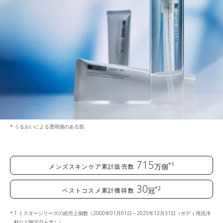
* うるおいによる透明感のある肌
715
*1
万個
メンズスキンケア累計販売数
30
*2
冠
ベストコスメ累計獲得数
1 ミスターシリーズの総売上個数（2000年01月01日～2025年12月31日（ボディ用洗浄
料など限定品も含））