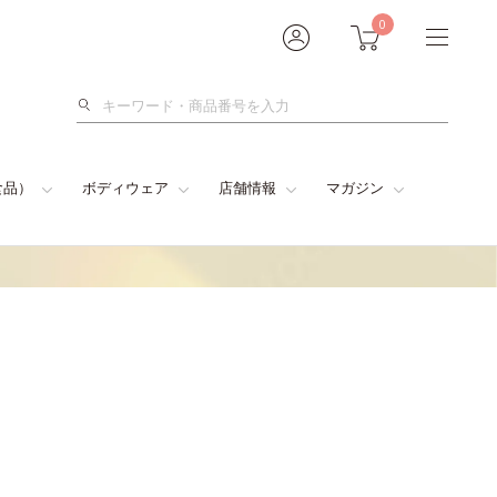
0
検
索
食品）
ボディウェア
店舗情報
マガジン