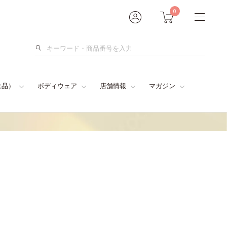
0
検
索
食品）
ボディウェア
店舗情報
マガジン