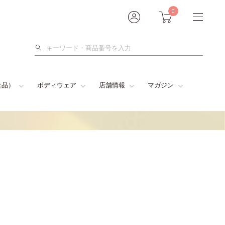
0
検
索
食品）
ボディウェア
店舗情報
マガジン