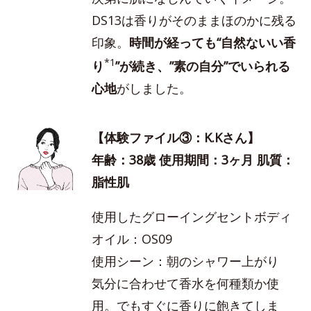
DS13は香りがそのままほのかに残る
印象。
時間が経っても“自然ないい香
*1
り
”が続き、”素の自分”でいられる
心地
がしました。
【体験ファイル③：K.Kさん】
年齢：38歳 使用期間：3ヶ月 肌質：
脂性肌
使用したグローイングセントボディ
オイル：OS09
使用シーン：朝のシャワー上がり
気分に合わせて香水を何種類か使
用。でもすぐに香りに飽きてしま