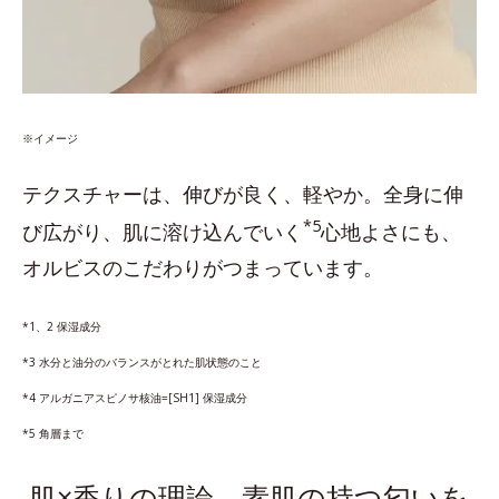
※イメージ
テクスチャーは、伸びが良く、軽やか。全身に伸
*5
び広がり、肌に溶け込んでいく
心地よさにも、
オルビスのこだわりがつまっています。
*1、2 保湿成分
*3 水分と油分のバランスがとれた肌状態のこと
*4 アルガニアスピノサ核油=[SH1] 保湿成分
*5 角層まで
肌×香りの理論。素肌の持つ匂いを