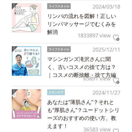
2024/03/18
ライフスタイル
リンパの流れを図解！正しい
リンパマッサージでむくみを
解消
1833897 view
2025/12/11
ライフスタイル
マシンガンズ滝沢さんに聞
く、古いコスメの捨て方は？
｜コスメの断捨離・捨て方編
65891 view
2024/11/27
スキンケア
あなたは“薄肌さん”？それと
も“厚肌さん”？ユードットシリ
ーズのおすすめの使い方、教
えます！
36583 view