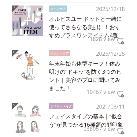
2025/12/18
スキンケア
オルビスユー ドットと一緒に
使ってさらなる美肌に！おす
すめプラスワンアイテム4選
1828 view
2025/12/25
インナーケア
年末年始も体型キープ！休み
明けの“ドキッ”を防ぐ3つのヒ
ント｜美容のプロに聞いてみ
ました！
10467 view
2021/08/11
ポイントメイク
フェイスタイプの基本｜“似合
う”が見つかる16種類の顔印象
238957 view