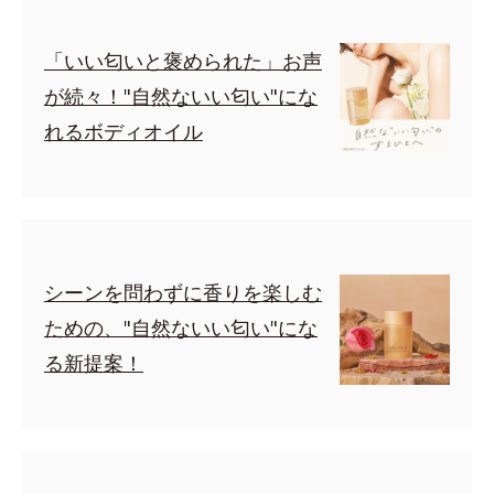
「いい匂いと褒められた」お声
が続々！"自然ないい匂い"にな
れるボディオイル
シーンを問わずに香りを楽しむ
ための、"自然ないい匂い"にな
る新提案！