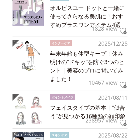
オルビスユー ドットと一緒に
使ってさらなる美肌に！おす
すめプラスワンアイテム4選
1828 view
2025/12/25
インナーケア
年末年始も体型キープ！休み
明けの“ドキッ”を防ぐ3つのヒ
ント｜美容のプロに聞いてみ
ました！
10467 view
2021/08/11
ポイントメイク
フェイスタイプの基本｜“似合
う”が見つかる16種類の顔印象
238957 view
2025/08/22
スキンケア