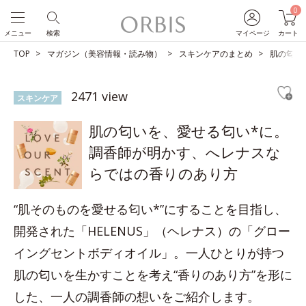
0
メニュー
検索
マイページ
カート
TOP
マガジン（美容情報・読み物）
スキンケアのまとめ
肌の匂い
2471 view
スキンケア
肌の匂いを、愛せる匂い*に。
調香師が明かす、へレナスな
らではの香りのあり方
“肌そのものを愛せる匂い*”にすることを目指し、
開発された「HELENUS」（ヘレナス）の「グロー
イングセントボディオイル」。一人ひとりが持つ
肌の匂いを生かすことを考え“香りのあり方”を形に
した、一人の調香師の想いをご紹介します。