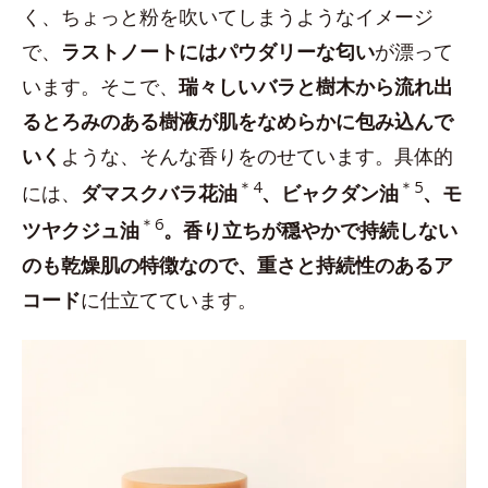
く、ちょっと粉を吹いてしまうようなイメージ
で、
ラストノートにはパウダリーな匂い
が漂って
います。そこで、
瑞々しいバラと樹木から流れ出
るとろみのある樹液が肌をなめらかに包み込んで
いく
ような、そんな香りをのせています。具体的
＊4
＊5
には、
ダマスクバラ花油
、ビャクダン油
、モ
＊6
ツヤクジュ油
。香り立ちが穏やかで持続しない
のも乾燥肌の特徴なので、重さと持続性のあるア
コード
に仕立てています。