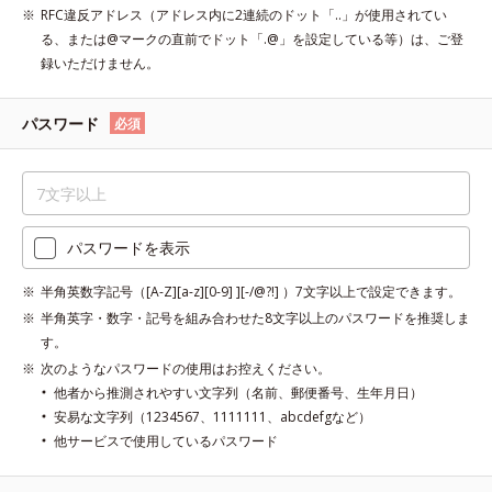
RFC違反アドレス（アドレス内に2連続のドット「..」が使用されてい
る、または@マークの直前でドット「.@」を設定している等）は、ご登
録いただけません。
パスワード
必須
パスワードを表示
半角英数字記号（[A-Z][a-z][0-9] ][-/@?!] ）7文字以上で設定できます。
半角英字・数字・記号を組み合わせた8文字以上のパスワードを推奨しま
す。
次のようなパスワードの使用はお控えください。
他者から推測されやすい文字列（名前、郵便番号、生年月日）
安易な文字列（1234567、1111111、abcdefgなど）
他サービスで使用しているパスワード