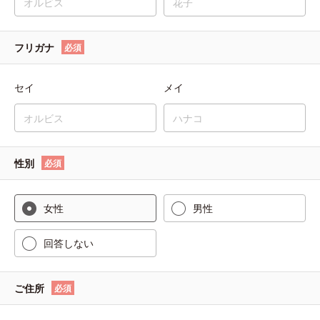
フリガナ
必須
セイ
メイ
性別
必須
女性
男性
回答しない
ご住所
必須